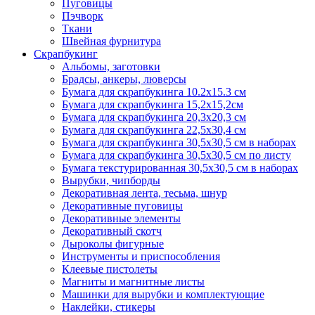
Пуговицы
Пэчворк
Ткани
Швейная фурнитура
Скрапбукинг
Альбомы, заготовки
Брадсы, анкеры, люверсы
Бумага для скрапбукинга 10.2х15.3 см
Бумага для скрапбукинга 15,2х15,2см
Бумага для скрапбукинга 20,3х20,3 см
Бумага для скрапбукинга 22,5х30,4 см
Бумага для скрапбукинга 30,5х30,5 см в наборах
Бумага для скрапбукинга 30,5х30,5 см по листу
Бумага текстурированная 30,5х30,5 см в наборах
Вырубки, чипборды
Декоративная лента, тесьма, шнур
Декоративные пуговицы
Декоративные элементы
Декоративный скотч
Дыроколы фигурные
Инструменты и приспособления
Клеевые пистолеты
Магниты и магнитные листы
Машинки для вырубки и комплектующие
Наклейки, стикеры