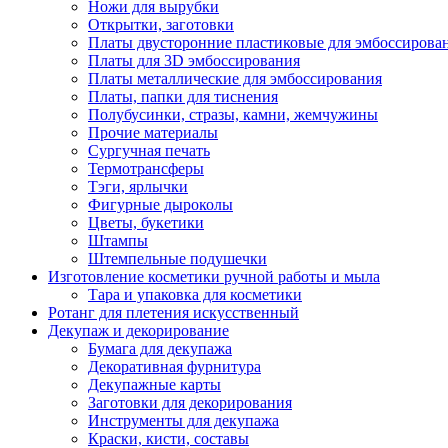
Ножи для вырубки
Открытки, заготовки
Платы двусторонние пластиковые для эмбоссирова
Платы для 3D эмбоссирования
Платы металлические для эмбоссирования
Платы, папки для тиснения
Полубусинки, стразы, камни, жемчужины
Прочие материалы
Сургучная печать
Термотрансферы
Тэги, ярлычки
Фигурные дыроколы
Цветы, букетики
Штампы
Штемпельные подушечки
Изготовление косметики ручной работы и мыла
Тара и упаковка для косметики
Ротанг для плетения искусственный
Декупаж и декорирование
Бумага для декупажа
Декоративная фурнитура
Декупажные карты
Заготовки для декорирования
Инструменты для декупажа
Краски, кисти, составы