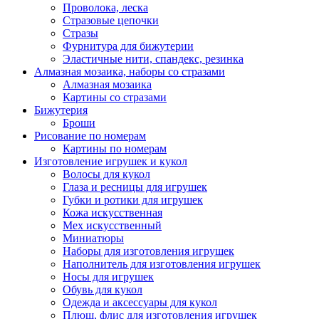
Проволока, леска
Стразовые цепочки
Стразы
Фурнитура для бижутерии
Эластичные нити, спандекс, резинка
Алмазная мозаика, наборы со стразами
Алмазная мозаика
Картины co стразами
Бижутерия
Броши
Рисование по номерам
Картины по номерам
Изготовление игрушек и кукол
Волосы для кукол
Глаза и ресницы для игрушек
Губки и ротики для игрушек
Кожа искусственная
Мех искусственный
Миниатюры
Наборы для изготовления игрушек
Наполнитель для изготовления игрушек
Носы для игрушек
Обувь для кукол
Одежда и аксессуары для кукол
Плюш, флис для изготовления игрушек