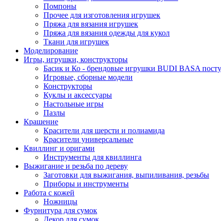
Помпоны
Прочее для изготовления игрушек
Пряжа для вязания игрушек
Пряжа для вязания одежды для кукол
Ткани для игрушек
Моделирование
Игры, игрушки, конструкторы
Басик и Ко - брендовые игрушки BUDI BASA поступ
Игровые, сборные модели
Конструкторы
Куклы и аксессуары
Настольные игры
Пазлы
Крашение
Красители для шерсти и полиамида
Красители универсальные
Квиллинг и оригами
Инструменты для квиллинга
Выжигание и резьба по дереву
Заготовки для выжигания, выпиливания, резьбы
Приборы и инструменты
Работа с кожей
Ножницы
Фурнитура для сумок
Декор для сумок