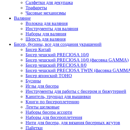
Салфетки для декупажа
Трафареты
Часовые механизмы
Валяние
Волокна для валяния
Инструменты для валяния
Наборы для валяния
Шерсть для валяния
Бисер, бусины, все для создания украшений
Бисер Китай
Бисер чешский PRECIOSA 10/0
Бисер чешский PRECIOSA 10/0 (фасовка GAMMA)
Бисер чешский PRECIOSA 8/0
Бисер чешский PRECIOSA TWIN (фасовка GAMM
Бисер японский TOHO
Бусины
Иглы для бисера
Инструменты для работы с бисером и бижутерией
Канитель, трунцал для вышивки
Книги по бисероплетению
Ленты шелковые
Наборы бисера ассорти
Наборы для бисероплетения
Нити для бисера, для вязания бисерных жгутов
Пайетки