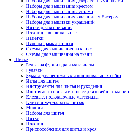
Наборы для вышивания декоративными швами
Наборы для вышивания крестом
Наборы для вышивания лентами
Наборы для вышивания ювелирным бисером
Наборы для вышивки украшений
Нитки для вышивания
Ножницы вышивальные
Пайетки
Пяльцы, рамки, станки
Схемы для вышивания на канве
Схемы для вышивания на ткани
Шитье
Бельевая фурнитура и материалы
Булавки
Бумага для чертежных и копировальных работ
Иглы для шитья
Инструменты для шитья и рукоделия
Инструменты, иглы и прочее для швейных машин
Клеевые, подкладочные материалы
Книги и журналы по шитью
Молнии
Наборы для шитья
Нитки
Ножницы
Приспособления для шитья и кроя