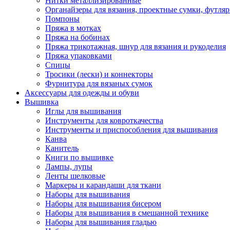
Нитки металлизированные
Органайзеры для вязания, проектные сумки, футля
Помпоны
Пряжа в мотках
Пряжа на бобинах
Пряжа трикотажная, шнур для вязания и рукоделия
Пряжа упаковками
Спицы
Тросики (лески) и коннекторы
Фурнитура для вязаных сумок
Аксессуары для одежды и обуви
Вышивка
Иглы для вышивания
Инструменты для ковроткачества
Инструменты и приспособления для вышивания
Канва
Канитель
Книги по вышивке
Лампы, лупы
Ленты шелковые
Маркеры и карандаши для ткани
Наборы для вышивания
Наборы для вышивания бисером
Наборы для вышивания в смешанной технике
Наборы для вышивания гладью