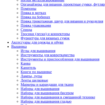
Нитки металлизированные
Органайзеры для вязания, проектные сумки, футля
Помпоны
Пряжа в мотках
Пряжа на бобинах
Пряжа трикотажная, шнур для вязания и рукоделия
Пряжа упаковками
Спицы
Тросики (лески) и коннекторы
Фурнитура для вязаных сумок
Аксессуары для одежды и обуви
Вышивка
Иглы для вышивания
Инструменты для ковроткачества
Инструменты и приспособления для вышивания
Канва
Канитель
Книги по вышивке
Лампы, лупы
Ленты шелковые
Маркеры и карандаши для ткани
Наборы для вышивания
Наборы для вышивания бисером
Наборы для вышивания в смешанной технике
Наборы для вышивания гладью