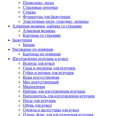
Проволока, леска
Стразовые цепочки
Стразы
Фурнитура для бижутерии
Эластичные нити, спандекс, резинка
Алмазная мозаика, наборы со стразами
Алмазная мозаика
Картины co стразами
Бижутерия
Броши
Рисование по номерам
Картины по номерам
Изготовление игрушек и кукол
Волосы для кукол
Глаза и ресницы для игрушек
Губки и ротики для игрушек
Кожа искусственная
Мех искусственный
Миниатюры
Наборы для изготовления игрушек
Наполнитель для изготовления игрушек
Носы для игрушек
Обувь для кукол
Одежда и аксессуары для кукол
Плюш, флис для изготовления игрушек