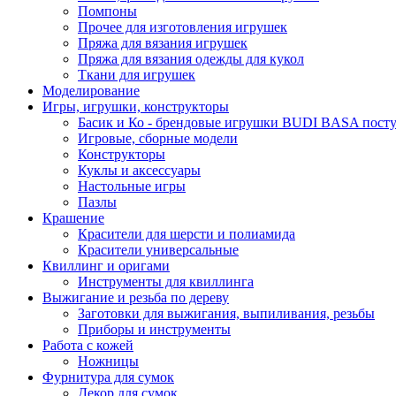
Помпоны
Прочее для изготовления игрушек
Пряжа для вязания игрушек
Пряжа для вязания одежды для кукол
Ткани для игрушек
Моделирование
Игры, игрушки, конструкторы
Басик и Ко - брендовые игрушки BUDI BASA поступ
Игровые, сборные модели
Конструкторы
Куклы и аксессуары
Настольные игры
Пазлы
Крашение
Красители для шерсти и полиамида
Красители универсальные
Квиллинг и оригами
Инструменты для квиллинга
Выжигание и резьба по дереву
Заготовки для выжигания, выпиливания, резьбы
Приборы и инструменты
Работа с кожей
Ножницы
Фурнитура для сумок
Декор для сумок