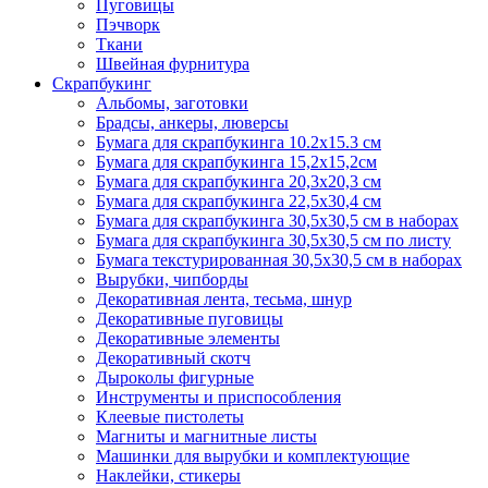
Пуговицы
Пэчворк
Ткани
Швейная фурнитура
Скрапбукинг
Альбомы, заготовки
Брадсы, анкеры, люверсы
Бумага для скрапбукинга 10.2х15.3 см
Бумага для скрапбукинга 15,2х15,2см
Бумага для скрапбукинга 20,3х20,3 см
Бумага для скрапбукинга 22,5х30,4 см
Бумага для скрапбукинга 30,5х30,5 см в наборах
Бумага для скрапбукинга 30,5х30,5 см по листу
Бумага текстурированная 30,5х30,5 см в наборах
Вырубки, чипборды
Декоративная лента, тесьма, шнур
Декоративные пуговицы
Декоративные элементы
Декоративный скотч
Дыроколы фигурные
Инструменты и приспособления
Клеевые пистолеты
Магниты и магнитные листы
Машинки для вырубки и комплектующие
Наклейки, стикеры