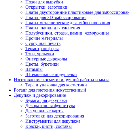
Ножи для вырубки
Открытки, заготовки
Платы двусторонние пластиковые для эмбоссирова
Платы для 3D эмбоссирования
Платы металлические для эмбоссирования
Платы, папки для тиснения
Полубусинки, стразы, камни, жемчужины
Прочие материалы
Сургучная печать
Термотрансферы
Тэги, ярлычки
Фигурные дыроколы
Цветы, букетики
Штампы
Штемпельные подушечки
Изготовление косметики ручной работы и мыла
Тара и упаковка для косметики
Ротанг для плетения искусственный
Декупаж и декорирование
Бумага для декупажа
Декоративная фурнитура
Декупажные карты
Заготовки для декорирования
Инструменты для декупажа
Краски, кисти, составы