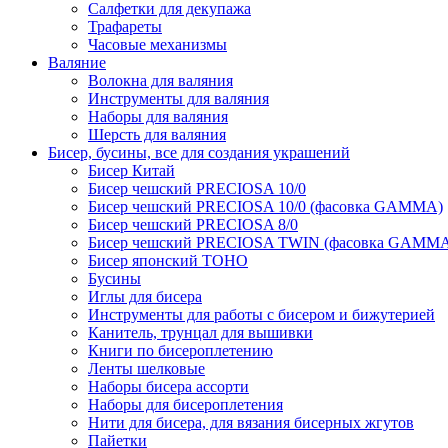
Салфетки для декупажа
Трафареты
Часовые механизмы
Валяние
Волокна для валяния
Инструменты для валяния
Наборы для валяния
Шерсть для валяния
Бисер, бусины, все для создания украшений
Бисер Китай
Бисер чешский PRECIOSA 10/0
Бисер чешский PRECIOSA 10/0 (фасовка GAMMA)
Бисер чешский PRECIOSA 8/0
Бисер чешский PRECIOSA TWIN (фасовка GAMM
Бисер японский TOHO
Бусины
Иглы для бисера
Инструменты для работы с бисером и бижутерией
Канитель, трунцал для вышивки
Книги по бисероплетению
Ленты шелковые
Наборы бисера ассорти
Наборы для бисероплетения
Нити для бисера, для вязания бисерных жгутов
Пайетки