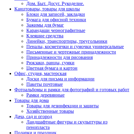
Дом. Быт. Досуг. Рукоделие.
Канцтовары, товары для школы
Блоки для записей, закладки
Бумага для офисной техники
Зажимы для бумаг
Карандаши чернографитные
Клеящие средства
Линейки, транспортиры, треугольники
Пеналы, косметички и сумочки универсальные
Письменные и чертежные принадлежности
Принадлежности для рисования
Рюкзаки, ранцы, сумки
Цветная бумага и картон
Офис, студия, мастерская
Доски для письма и информации
Пакеты почтовые
Фотоальбомы и рамки для фотографий и готовых работ
Рамки деревянные
Товары для дома
Товары для дезинфекции и защиты
Хозяйственные товары
Дача, сад и огород
Ландшафтные фигуры и скульптуры из
пенопласта
Подарки и праздник