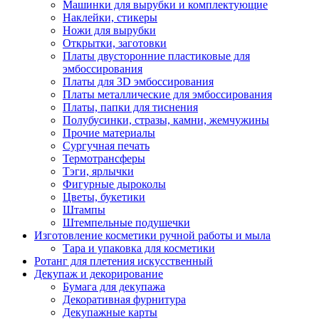
Машинки для вырубки и комплектующие
Наклейки, стикеры
Ножи для вырубки
Открытки, заготовки
Платы двусторонние пластиковые для
эмбоссирования
Платы для 3D эмбоссирования
Платы металлические для эмбоссирования
Платы, папки для тиснения
Полубусинки, стразы, камни, жемчужины
Прочие материалы
Сургучная печать
Термотрансферы
Тэги, ярлычки
Фигурные дыроколы
Цветы, букетики
Штампы
Штемпельные подушечки
Изготовление косметики ручной работы и мыла
Тара и упаковка для косметики
Ротанг для плетения искусственный
Декупаж и декорирование
Бумага для декупажа
Декоративная фурнитура
Декупажные карты