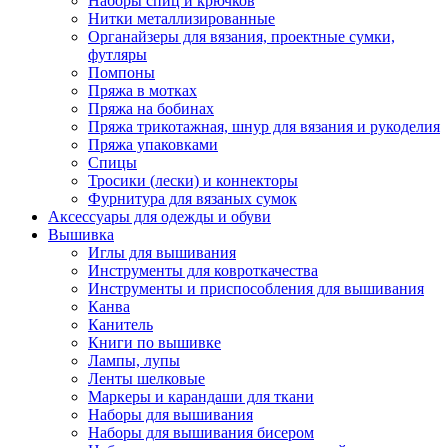
Наборы спиц и крючков
Нитки металлизированные
Органайзеры для вязания, проектные сумки,
футляры
Помпоны
Пряжа в мотках
Пряжа на бобинах
Пряжа трикотажная, шнур для вязания и рукоделия
Пряжа упаковками
Спицы
Тросики (лески) и коннекторы
Фурнитура для вязаных сумок
Аксессуары для одежды и обуви
Вышивка
Иглы для вышивания
Инструменты для ковроткачества
Инструменты и приспособления для вышивания
Канва
Канитель
Книги по вышивке
Лампы, лупы
Ленты шелковые
Маркеры и карандаши для ткани
Наборы для вышивания
Наборы для вышивания бисером