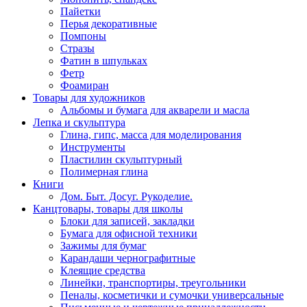
Пайетки
Перья декоративные
Помпоны
Стразы
Фатин в шпульках
Фетр
Фоамиран
Товары для художников
Альбомы и бумага для акварели и масла
Лепка и скульптура
Глина, гипс, масса для моделирования
Инструменты
Пластилин скульптурный
Полимерная глина
Книги
Дом. Быт. Досуг. Рукоделие.
Канцтовары, товары для школы
Блоки для записей, закладки
Бумага для офисной техники
Зажимы для бумаг
Карандаши чернографитные
Клеящие средства
Линейки, транспортиры, треугольники
Пеналы, косметички и сумочки универсальные