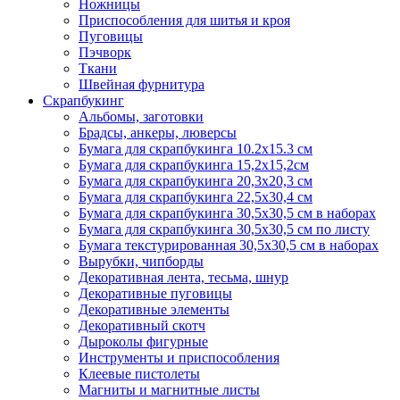
Ножницы
Приспособления для шитья и кроя
Пуговицы
Пэчворк
Ткани
Швейная фурнитура
Скрапбукинг
Альбомы, заготовки
Брадсы, анкеры, люверсы
Бумага для скрапбукинга 10.2х15.3 см
Бумага для скрапбукинга 15,2х15,2см
Бумага для скрапбукинга 20,3х20,3 см
Бумага для скрапбукинга 22,5х30,4 см
Бумага для скрапбукинга 30,5х30,5 см в наборах
Бумага для скрапбукинга 30,5х30,5 см по листу
Бумага текстурированная 30,5х30,5 см в наборах
Вырубки, чипборды
Декоративная лента, тесьма, шнур
Декоративные пуговицы
Декоративные элементы
Декоративный скотч
Дыроколы фигурные
Инструменты и приспособления
Клеевые пистолеты
Магниты и магнитные листы