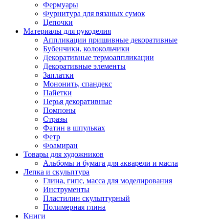
Фермуары
Фурнитура для вязаных сумок
Цепочки
Материалы для рукоделия
Аппликации пришивные декоративные
Бубенчики, колокольчики
Декоративные термоаппликации
Декоративные элементы
Заплатки
Мононить, спандекс
Пайетки
Перья декоративные
Помпоны
Стразы
Фатин в шпульках
Фетр
Фоамиран
Товары для художников
Альбомы и бумага для акварели и масла
Лепка и скульптура
Глина, гипс, масса для моделирования
Инструменты
Пластилин скульптурный
Полимерная глина
Книги