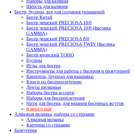
Наборы для валяния
Шерсть для валяния
Бисер, бусины, все для создания украшений
Бисер Китай
Бисер чешский PRECIOSA 10/0
Бисер чешский PRECIOSA 10/0 (фасовка
GAMMA)
Бисер чешский PRECIOSA 8/0
Бисер чешский PRECIOSA TWIN (фасовка
GAMMA)
Бисер японский TOHO
Бусины
Иглы для бисера
Инструменты для работы с бисером и бижутерией
Канитель, трунцал для вышивки
Книги по бисероплетению
Ленты шелковые
Наборы бисера ассорти
Наборы для бисероплетения
Нити для бисера, для вязания бисерных жгутов
и много ещё
Алмазная мозаика, наборы со стразами
Алмазная мозаика
Картины co стразами
Бижутерия