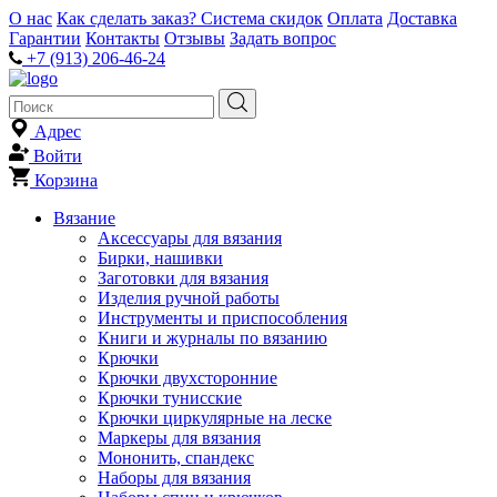
О нас
Как сделать заказ?
Система скидок
Оплата
Доставка
Гарантии
Контакты
Отзывы
Задать вопрос
+7 (913) 206-46-24
Адрес
Войти
Корзина
Вязание
Аксессуары для вязания
Бирки, нашивки
Заготовки для вязания
Изделия ручной работы
Инструменты и приспособления
Книги и журналы по вязанию
Крючки
Крючки двухсторонние
Крючки тунисские
Крючки циркулярные на леске
Маркеры для вязания
Мононить, спандекс
Наборы для вязания