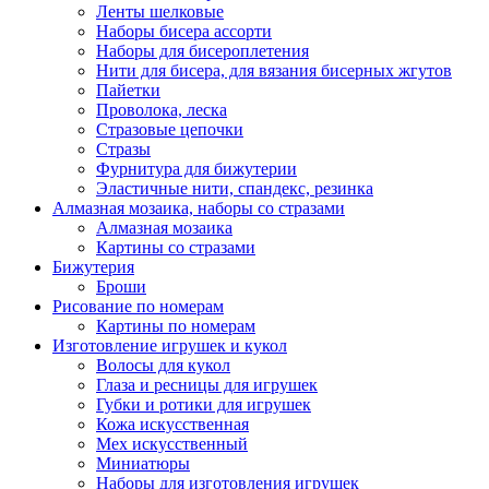
Ленты шелковые
Наборы бисера ассорти
Наборы для бисероплетения
Нити для бисера, для вязания бисерных жгутов
Пайетки
Проволока, леска
Стразовые цепочки
Стразы
Фурнитура для бижутерии
Эластичные нити, спандекс, резинка
Алмазная мозаика, наборы со стразами
Алмазная мозаика
Картины co стразами
Бижутерия
Броши
Рисование по номерам
Картины по номерам
Изготовление игрушек и кукол
Волосы для кукол
Глаза и ресницы для игрушек
Губки и ротики для игрушек
Кожа искусственная
Мех искусственный
Миниатюры
Наборы для изготовления игрушек