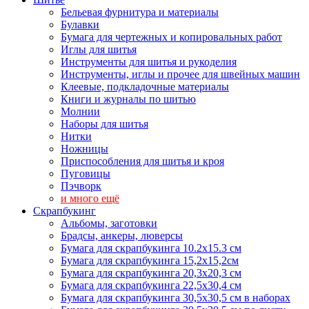
Бельевая фурнитура и материалы
Булавки
Бумага для чертежных и копировальных работ
Иглы для шитья
Инструменты для шитья и рукоделия
Инструменты, иглы и прочее для швейных машин
Клеевые, подкладочные материалы
Книги и журналы по шитью
Молнии
Наборы для шитья
Нитки
Ножницы
Приспособления для шитья и кроя
Пуговицы
Пэчворк
и много ещё
Скрапбукинг
Альбомы, заготовки
Брадсы, анкеры, люверсы
Бумага для скрапбукинга 10.2х15.3 см
Бумага для скрапбукинга 15,2х15,2см
Бумага для скрапбукинга 20,3х20,3 см
Бумага для скрапбукинга 22,5х30,4 см
Бумага для скрапбукинга 30,5х30,5 см в наборах