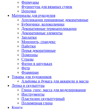
Фермуары
Фурнитура для вязаных сумок
Цепочки
Материалы для рукоделия
Аппликации пришивные декоративные
Бубенчики, колокольчики
Декоративные термоаппликации
Декоративные элементы
Заплатки
Мононить, спандекс
Пайетки
Перья декоративные
Помпоны
Стразы
Фатин в шпульках
Фетр
Фоамиран
Товары для художников
Альбомы и бумага для акварели и масла
Лепка и скульптура
Глина, гипс, масса для моделирования
Инструменты
Пластилин скульптурный
Полимерная глина
Книги