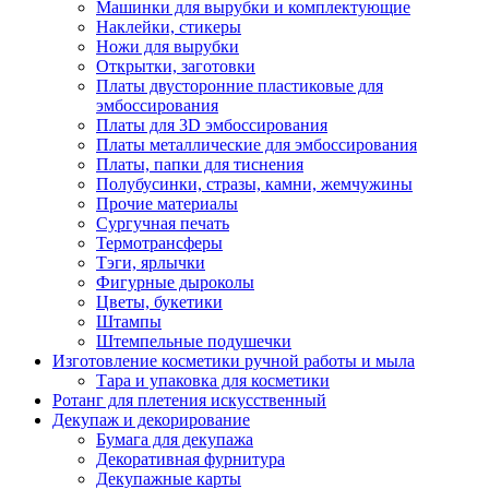
Машинки для вырубки и комплектующие
Наклейки, стикеры
Ножи для вырубки
Открытки, заготовки
Платы двусторонние пластиковые для
эмбоссирования
Платы для 3D эмбоссирования
Платы металлические для эмбоссирования
Платы, папки для тиснения
Полубусинки, стразы, камни, жемчужины
Прочие материалы
Сургучная печать
Термотрансферы
Тэги, ярлычки
Фигурные дыроколы
Цветы, букетики
Штампы
Штемпельные подушечки
Изготовление косметики ручной работы и мыла
Тара и упаковка для косметики
Ротанг для плетения искусственный
Декупаж и декорирование
Бумага для декупажа
Декоративная фурнитура
Декупажные карты