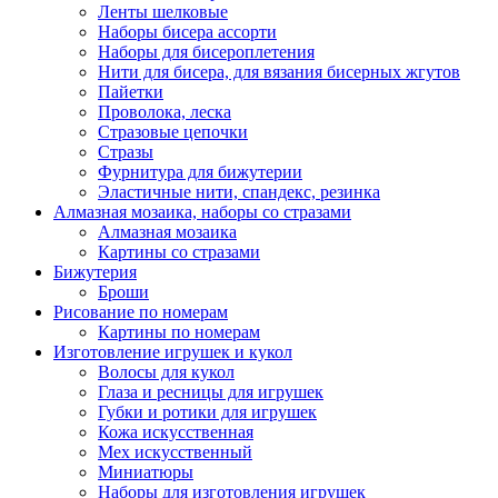
Ленты шелковые
Наборы бисера ассорти
Наборы для бисероплетения
Нити для бисера, для вязания бисерных жгутов
Пайетки
Проволока, леска
Стразовые цепочки
Стразы
Фурнитура для бижутерии
Эластичные нити, спандекс, резинка
Алмазная мозаика, наборы со стразами
Алмазная мозаика
Картины co стразами
Бижутерия
Броши
Рисование по номерам
Картины по номерам
Изготовление игрушек и кукол
Волосы для кукол
Глаза и ресницы для игрушек
Губки и ротики для игрушек
Кожа искусственная
Мех искусственный
Миниатюры
Наборы для изготовления игрушек