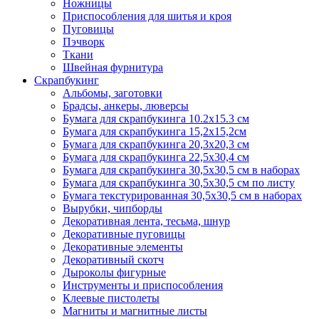
Ножницы
Приспособления для шитья и кроя
Пуговицы
Пэчворк
Ткани
Швейная фурнитура
Скрапбукинг
Альбомы, заготовки
Брадсы, анкеры, люверсы
Бумага для скрапбукинга 10.2х15.3 см
Бумага для скрапбукинга 15,2х15,2см
Бумага для скрапбукинга 20,3х20,3 см
Бумага для скрапбукинга 22,5х30,4 см
Бумага для скрапбукинга 30,5х30,5 см в наборах
Бумага для скрапбукинга 30,5х30,5 см по листу
Бумага текстурированная 30,5х30,5 см в наборах
Вырубки, чипборды
Декоративная лента, тесьма, шнур
Декоративные пуговицы
Декоративные элементы
Декоративный скотч
Дыроколы фигурные
Инструменты и приспособления
Клеевые пистолеты
Магниты и магнитные листы