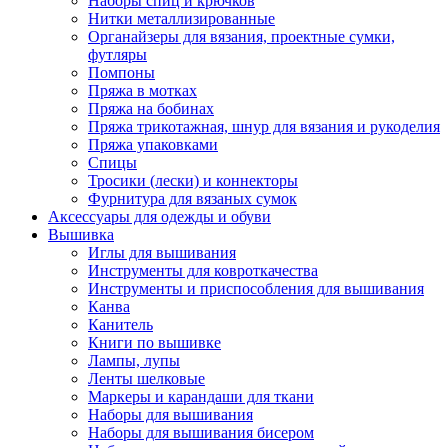
Наборы спиц и крючков
Нитки металлизированные
Органайзеры для вязания, проектные сумки,
футляры
Помпоны
Пряжа в мотках
Пряжа на бобинах
Пряжа трикотажная, шнур для вязания и рукоделия
Пряжа упаковками
Спицы
Тросики (лески) и коннекторы
Фурнитура для вязаных сумок
Аксессуары для одежды и обуви
Вышивка
Иглы для вышивания
Инструменты для ковроткачества
Инструменты и приспособления для вышивания
Канва
Канитель
Книги по вышивке
Лампы, лупы
Ленты шелковые
Маркеры и карандаши для ткани
Наборы для вышивания
Наборы для вышивания бисером