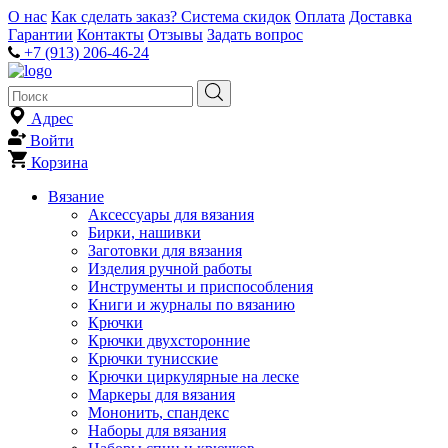
О нас
Как сделать заказ?
Система скидок
Оплата
Доставка
Гарантии
Контакты
Отзывы
Задать вопрос
+7 (913) 206-46-24
Адрес
Войти
Корзина
Вязание
Аксессуары для вязания
Бирки, нашивки
Заготовки для вязания
Изделия ручной работы
Инструменты и приспособления
Книги и журналы по вязанию
Крючки
Крючки двухсторонние
Крючки тунисские
Крючки циркулярные на леске
Маркеры для вязания
Мононить, спандекс
Наборы для вязания