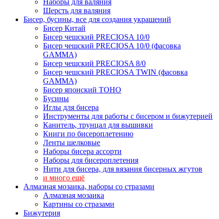
Наборы для валяния
Шерсть для валяния
Бисер, бусины, все для создания украшений
Бисер Китай
Бисер чешский PRECIOSA 10/0
Бисер чешский PRECIOSA 10/0 (фасовка
GAMMA)
Бисер чешский PRECIOSA 8/0
Бисер чешский PRECIOSA TWIN (фасовка
GAMMA)
Бисер японский TOHO
Бусины
Иглы для бисера
Инструменты для работы с бисером и бижутерией
Канитель, трунцал для вышивки
Книги по бисероплетению
Ленты шелковые
Наборы бисера ассорти
Наборы для бисероплетения
Нити для бисера, для вязания бисерных жгутов
и много ещё
Алмазная мозаика, наборы со стразами
Алмазная мозаика
Картины co стразами
Бижутерия