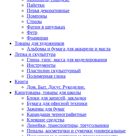
Пайетки
Перья декоративные
Помпоны
Стразы
Фатин в шпульках
Фетр
Фоамиран
Товары для художников
Альбомы и бумага для акварели и масла
Лепка и скульптура
Глина, гипс, масса для моделирования
Инструменты
Пластилин скульптурный
Полимерная глина
Книги
Дом. Быт. Досуг. Рукоделие.
Канцтовары, товары для школы
Блоки для записей, закладки
Бумага для офисной техники
Зажимы для бумаг
Карандаши чернографитные
Клеящие средства
Линейки, транспортиры, треугольники
Пеналы, косметички и сумочки универсальные