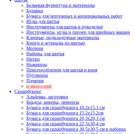
Бельевая фурнитура и материалы
Булавки
Бумага для чертежных и копировальных работ
Иглы для шитья
Инструменты для шитья и рукоделия
Инструменты, иглы и прочее для швейных машин
Клеевые, подкладочные материалы
Книги и журналы по шитью
Молнии
Наборы для шитья
Нитки
Ножницы
Приспособления для шитья и кроя
Пуговицы
Пэчворк
и много ещё
Скрапбукинг
Альбомы, заготовки
Брадсы, анкеры, люверсы
Бумага для скрапбукинга 10.2х15.3 см
Бумага для скрапбукинга 15,2х15,2см
Бумага для скрапбукинга 20,3х20,3 см
Бумага для скрапбукинга 22,5х30,4 см
Бумага для скрапбукинга 30,5х30,5 см в наборах