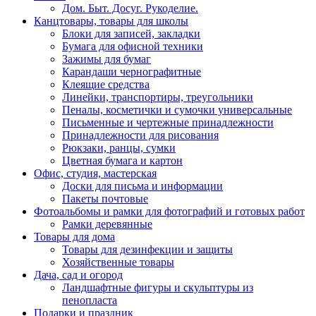
Дом. Быт. Досуг. Рукоделие.
Канцтовары, товары для школы
Блоки для записей, закладки
Бумага для офисной техники
Зажимы для бумаг
Карандаши чернографитные
Клеящие средства
Линейки, транспортиры, треугольники
Пеналы, косметички и сумочки универсальные
Письменные и чертежные принадлежности
Принадлежности для рисования
Рюкзаки, ранцы, сумки
Цветная бумага и картон
Офис, студия, мастерская
Доски для письма и информации
Пакеты почтовые
Фотоальбомы и рамки для фотографий и готовых работ
Рамки деревянные
Товары для дома
Товары для дезинфекции и защиты
Хозяйственные товары
Дача, сад и огород
Ландшафтные фигуры и скульптуры из
пенопласта
Подарки и праздник