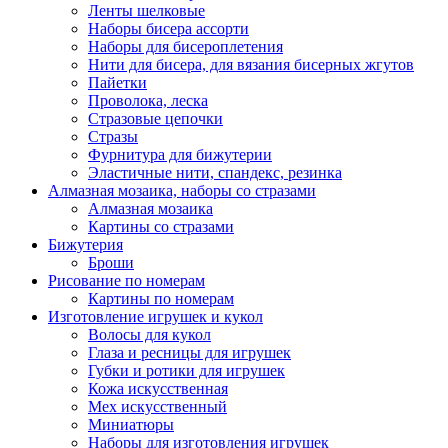
Ленты шелковые
Наборы бисера ассорти
Наборы для бисероплетения
Нити для бисера, для вязания бисерных жгутов
Пайетки
Проволока, леска
Стразовые цепочки
Стразы
Фурнитура для бижутерии
Эластичные нити, спандекс, резинка
Алмазная мозаика, наборы со стразами
Алмазная мозаика
Картины co стразами
Бижутерия
Броши
Рисование по номерам
Картины по номерам
Изготовление игрушек и кукол
Волосы для кукол
Глаза и ресницы для игрушек
Губки и ротики для игрушек
Кожа искусственная
Мех искусственный
Миниатюры
Наборы для изготовления игрушек