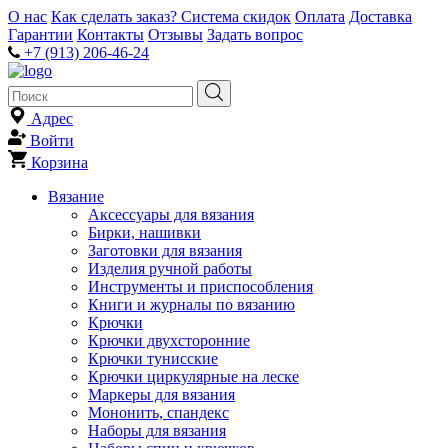
О нас
Как сделать заказ?
Система скидок
Оплата
Доставка
Гарантии
Контакты
Отзывы
Задать вопрос
+7 (913) 206-46-24
Адрес
Войти
Корзина
Вязание
Аксессуары для вязания
Бирки, нашивки
Заготовки для вязания
Изделия ручной работы
Инструменты и приспособления
Книги и журналы по вязанию
Крючки
Крючки двухсторонние
Крючки тунисские
Крючки циркулярные на леске
Маркеры для вязания
Мононить, спандекс
Наборы для вязания