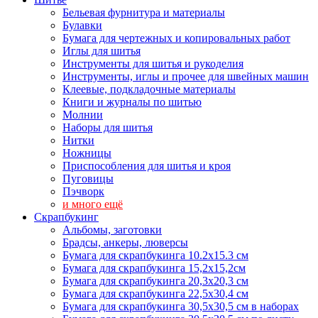
Бельевая фурнитура и материалы
Булавки
Бумага для чертежных и копировальных работ
Иглы для шитья
Инструменты для шитья и рукоделия
Инструменты, иглы и прочее для швейных машин
Клеевые, подкладочные материалы
Книги и журналы по шитью
Молнии
Наборы для шитья
Нитки
Ножницы
Приспособления для шитья и кроя
Пуговицы
Пэчворк
и много ещё
Скрапбукинг
Альбомы, заготовки
Брадсы, анкеры, люверсы
Бумага для скрапбукинга 10.2х15.3 см
Бумага для скрапбукинга 15,2х15,2см
Бумага для скрапбукинга 20,3х20,3 см
Бумага для скрапбукинга 22,5х30,4 см
Бумага для скрапбукинга 30,5х30,5 см в наборах