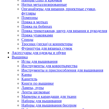
Наборы спиц и крючков
Нитки металлизированные
Органайзеры для вязания, проектные сумки,
футляры
Помпоны
Пряжа в мотках
Пряжа на бобинах
Пряжа трикотажная, шнур для вязания и рукоделия
Пряжа упаковками
Спицы
Тросики (лески) и коннекторы
Фурнитура для вязаных сумок
Аксессуары для одежды и обуви
Вышивка
Иглы для вышивания
Инструменты для ковроткачества
Инструменты и приспособления для вышивания
Канва
Канитель
Книги по вышивке
Лампы, лупы
Ленты шелковые
Маркеры и карандаши для ткани
Наборы для вышивания
Наборы для вышивания бисером