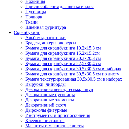
Ножницы
Приспособления для шитья и кроя
Пуговицы
Пэчворк
Ткани
Швейная фурнитура
Скрапбукинг
Альбомы, заготовки
Брадсы, анкеры, люверсы
Бумага для скрапбукинга 10.2х15.3 см
Бумага для скрапбукинга 15,2х15,2см
Бумага для скрапбукинга 20,3х20,3 см
Бумага для скрапбукинга 22,5х30,4 см
Бумага для скрапбукинга 30,5х30,5 см в наборах
Бумага для скрапбукинга 30,5х30,5 см по листу
Бумага текстурированная 30,5х30,5 см в наборах
Вырубки, чипборды
Декоративная лента, тесьма, шнур
Декоративные пуговицы
Декоративные элементы
Декоративный скотч
Дыроколы фигурные
Инструменты и приспособления
Клеевые пистолеты
Магниты и магнитные листы