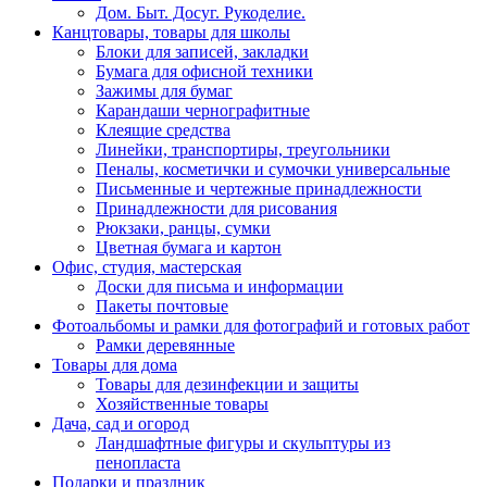
Дом. Быт. Досуг. Рукоделие.
Канцтовары, товары для школы
Блоки для записей, закладки
Бумага для офисной техники
Зажимы для бумаг
Карандаши чернографитные
Клеящие средства
Линейки, транспортиры, треугольники
Пеналы, косметички и сумочки универсальные
Письменные и чертежные принадлежности
Принадлежности для рисования
Рюкзаки, ранцы, сумки
Цветная бумага и картон
Офис, студия, мастерская
Доски для письма и информации
Пакеты почтовые
Фотоальбомы и рамки для фотографий и готовых работ
Рамки деревянные
Товары для дома
Товары для дезинфекции и защиты
Хозяйственные товары
Дача, сад и огород
Ландшафтные фигуры и скульптуры из
пенопласта
Подарки и праздник