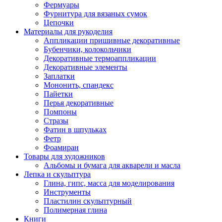
Фермуары
Фурнитура для вязаных сумок
Цепочки
Материалы для рукоделия
Аппликации пришивные декоративные
Бубенчики, колокольчики
Декоративные термоаппликации
Декоративные элементы
Заплатки
Мононить, спандекс
Пайетки
Перья декоративные
Помпоны
Стразы
Фатин в шпульках
Фетр
Фоамиран
Товары для художников
Альбомы и бумага для акварели и масла
Лепка и скульптура
Глина, гипс, масса для моделирования
Инструменты
Пластилин скульптурный
Полимерная глина
Книги