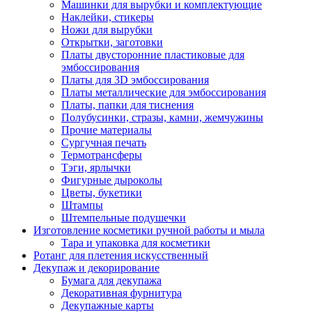
Машинки для вырубки и комплектующие
Наклейки, стикеры
Ножи для вырубки
Открытки, заготовки
Платы двусторонние пластиковые для
эмбоссирования
Платы для 3D эмбоссирования
Платы металлические для эмбоссирования
Платы, папки для тиснения
Полубусинки, стразы, камни, жемчужины
Прочие материалы
Сургучная печать
Термотрансферы
Тэги, ярлычки
Фигурные дыроколы
Цветы, букетики
Штампы
Штемпельные подушечки
Изготовление косметики ручной работы и мыла
Тара и упаковка для косметики
Ротанг для плетения искусственный
Декупаж и декорирование
Бумага для декупажа
Декоративная фурнитура
Декупажные карты