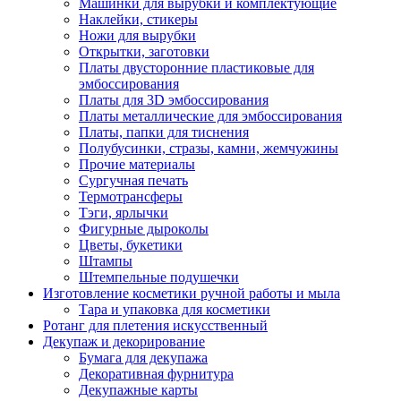
Машинки для вырубки и комплектующие
Наклейки, стикеры
Ножи для вырубки
Открытки, заготовки
Платы двусторонние пластиковые для
эмбоссирования
Платы для 3D эмбоссирования
Платы металлические для эмбоссирования
Платы, папки для тиснения
Полубусинки, стразы, камни, жемчужины
Прочие материалы
Сургучная печать
Термотрансферы
Тэги, ярлычки
Фигурные дыроколы
Цветы, букетики
Штампы
Штемпельные подушечки
Изготовление косметики ручной работы и мыла
Тара и упаковка для косметики
Ротанг для плетения искусственный
Декупаж и декорирование
Бумага для декупажа
Декоративная фурнитура
Декупажные карты