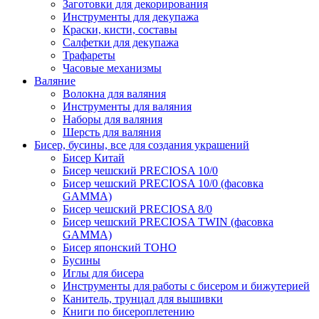
Заготовки для декорирования
Инструменты для декупажа
Краски, кисти, составы
Салфетки для декупажа
Трафареты
Часовые механизмы
Валяние
Волокна для валяния
Инструменты для валяния
Наборы для валяния
Шерсть для валяния
Бисер, бусины, все для создания украшений
Бисер Китай
Бисер чешский PRECIOSA 10/0
Бисер чешский PRECIOSA 10/0 (фасовка
GAMMA)
Бисер чешский PRECIOSA 8/0
Бисер чешский PRECIOSA TWIN (фасовка
GAMMA)
Бисер японский TOHO
Бусины
Иглы для бисера
Инструменты для работы с бисером и бижутерией
Канитель, трунцал для вышивки
Книги по бисероплетению