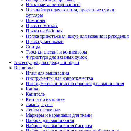
Нитки металлизированные
Органайзеры для вязания, проектные сумки,
футляры
Помпоны
Пряжа в мотках
Пряжа на бобинах
Пряжа трикотажная, шнур для вязания и рукоделия
Пряжа упаковками
Спицы
Тросики (лески) и коннекторы
Фурнитура для вязаных сумок
Аксессуары для одежды и обуви
Вышивка
Иглы для вышивания
Инструменты для ковроткачества
Инструменты и приспособления для вышивания
Канва
Канитель
Книги по вышивке
Лампы, лупы
Ленты шелковые
Маркеры и карандаши для ткани
Наборы для вышивания
Наборы для вышивания бисером
Наборы для вышивания в смешанной технике