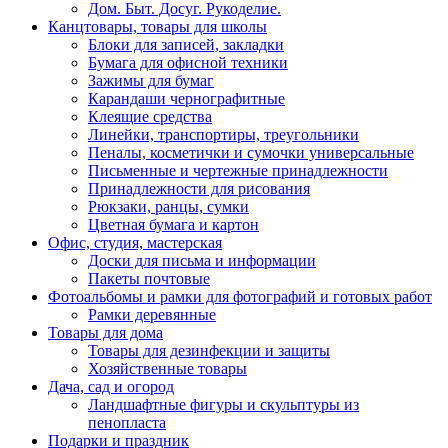
Дом. Быт. Досуг. Рукоделие.
Канцтовары, товары для школы
Блоки для записей, закладки
Бумага для офисной техники
Зажимы для бумаг
Карандаши чернографитные
Клеящие средства
Линейки, транспортиры, треугольники
Пеналы, косметички и сумочки универсальные
Письменные и чертежные принадлежности
Принадлежности для рисования
Рюкзаки, ранцы, сумки
Цветная бумага и картон
Офис, студия, мастерская
Доски для письма и информации
Пакеты почтовые
Фотоальбомы и рамки для фотографий и готовых работ
Рамки деревянные
Товары для дома
Товары для дезинфекции и защиты
Хозяйственные товары
Дача, сад и огород
Ландшафтные фигуры и скульптуры из
пенопласта
Подарки и праздник