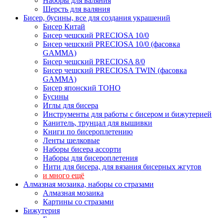
Наборы для валяния
Шерсть для валяния
Бисер, бусины, все для создания украшений
Бисер Китай
Бисер чешский PRECIOSA 10/0
Бисер чешский PRECIOSA 10/0 (фасовка
GAMMA)
Бисер чешский PRECIOSA 8/0
Бисер чешский PRECIOSA TWIN (фасовка
GAMMA)
Бисер японский TOHO
Бусины
Иглы для бисера
Инструменты для работы с бисером и бижутерией
Канитель, трунцал для вышивки
Книги по бисероплетению
Ленты шелковые
Наборы бисера ассорти
Наборы для бисероплетения
Нити для бисера, для вязания бисерных жгутов
и много ещё
Алмазная мозаика, наборы со стразами
Алмазная мозаика
Картины co стразами
Бижутерия