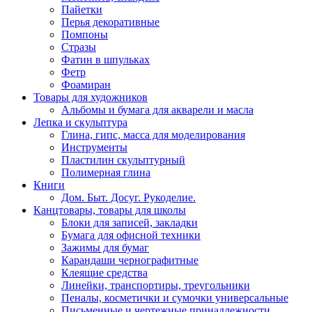
Пайетки
Перья декоративные
Помпоны
Стразы
Фатин в шпульках
Фетр
Фоамиран
Товары для художников
Альбомы и бумага для акварели и масла
Лепка и скульптура
Глина, гипс, масса для моделирования
Инструменты
Пластилин скульптурный
Полимерная глина
Книги
Дом. Быт. Досуг. Рукоделие.
Канцтовары, товары для школы
Блоки для записей, закладки
Бумага для офисной техники
Зажимы для бумаг
Карандаши чернографитные
Клеящие средства
Линейки, транспортиры, треугольники
Пеналы, косметички и сумочки универсальные
Письменные и чертежные принадлежности