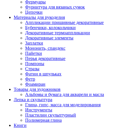
Фермуары
Фурнитура для вязаных сумок
Цепочки
Материалы для рукоделия
Аппликации пришивные декоративные
Бубенчики, колокольчики
Декоративные термоаппликации
Декоративные элементы
Заплатки
Мононить, спандекс
Пайетки
Перья декоративные
Помпоны
Стразы
Фатин в шпульках
Фетр
Фоамиран
Товары для художников
Альбомы и бумага для акварели и масла
Лепка и скульптура
Глина, гипс, масса для моделирования
Инструменты
Пластилин скульптурный
Полимерная глина
Книги