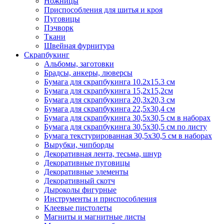
Ножницы
Приспособления для шитья и кроя
Пуговицы
Пэчворк
Ткани
Швейная фурнитура
Скрапбукинг
Альбомы, заготовки
Брадсы, анкеры, люверсы
Бумага для скрапбукинга 10.2х15.3 см
Бумага для скрапбукинга 15,2х15,2см
Бумага для скрапбукинга 20,3х20,3 см
Бумага для скрапбукинга 22,5х30,4 см
Бумага для скрапбукинга 30,5х30,5 см в наборах
Бумага для скрапбукинга 30,5х30,5 см по листу
Бумага текстурированная 30,5х30,5 см в наборах
Вырубки, чипборды
Декоративная лента, тесьма, шнур
Декоративные пуговицы
Декоративные элементы
Декоративный скотч
Дыроколы фигурные
Инструменты и приспособления
Клеевые пистолеты
Магниты и магнитные листы