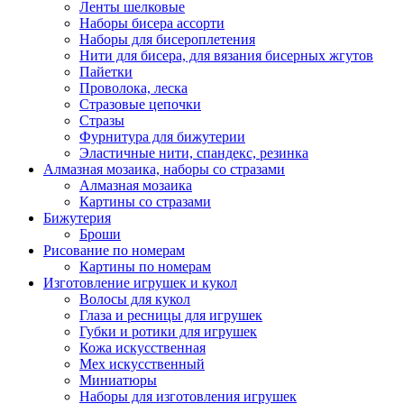
Ленты шелковые
Наборы бисера ассорти
Наборы для бисероплетения
Нити для бисера, для вязания бисерных жгутов
Пайетки
Проволока, леска
Стразовые цепочки
Стразы
Фурнитура для бижутерии
Эластичные нити, спандекс, резинка
Алмазная мозаика, наборы со стразами
Алмазная мозаика
Картины co стразами
Бижутерия
Броши
Рисование по номерам
Картины по номерам
Изготовление игрушек и кукол
Волосы для кукол
Глаза и ресницы для игрушек
Губки и ротики для игрушек
Кожа искусственная
Мех искусственный
Миниатюры
Наборы для изготовления игрушек