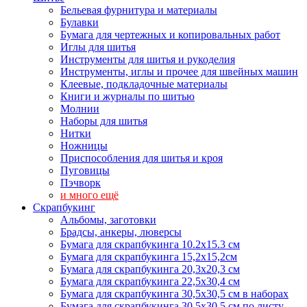
Бельевая фурнитура и материалы
Булавки
Бумага для чертежных и копировальных работ
Иглы для шитья
Инструменты для шитья и рукоделия
Инструменты, иглы и прочее для швейных машин
Клеевые, подкладочные материалы
Книги и журналы по шитью
Молнии
Наборы для шитья
Нитки
Ножницы
Приспособления для шитья и кроя
Пуговицы
Пэчворк
и много ещё
Скрапбукинг
Альбомы, заготовки
Брадсы, анкеры, люверсы
Бумага для скрапбукинга 10.2х15.3 см
Бумага для скрапбукинга 15,2х15,2см
Бумага для скрапбукинга 20,3х20,3 см
Бумага для скрапбукинга 22,5х30,4 см
Бумага для скрапбукинга 30,5х30,5 см в наборах
Бумага для скрапбукинга 30,5х30,5 см по листу