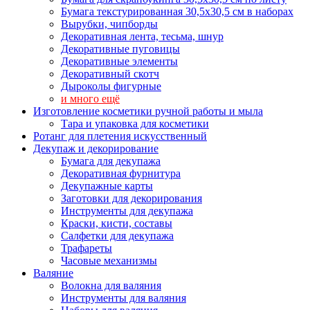
Бумага текстурированная 30,5х30,5 см в наборах
Вырубки, чипборды
Декоративная лента, тесьма, шнур
Декоративные пуговицы
Декоративные элементы
Декоративный скотч
Дыроколы фигурные
и много ещё
Изготовление косметики ручной работы и мыла
Тара и упаковка для косметики
Ротанг для плетения искусственный
Декупаж и декорирование
Бумага для декупажа
Декоративная фурнитура
Декупажные карты
Заготовки для декорирования
Инструменты для декупажа
Краски, кисти, составы
Салфетки для декупажа
Трафареты
Часовые механизмы
Валяние
Волокна для валяния
Инструменты для валяния