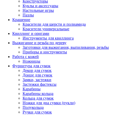
Конструкторы
Куклы и аксессуары
Настольные игры
Пазлы
Крашение
Красители для шерсти и полиамида
Красители универсальные
Квиллинг и оригами
Инструменты для квиллинга
Выжигание и резьба по дереву
Заготовки для выжигания, выпиливания, резьбы
Приборы и инструменты
Работа с кожей
Ножницы
Фурнитура для сумок
Декор для сумок
Донце для сумок
Замки, застежки
Застежки фастексы
Карабины
Карабины кольца
Кольца для сумок
Ножки для дна сумки (пукли)
Полукольца
Ручки для сумок