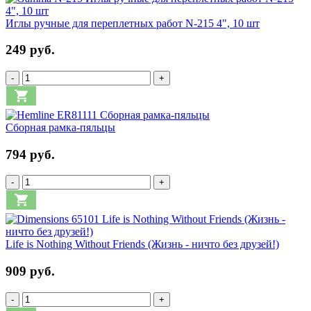
Иглы ручные для переплетных работ N-215 4", 10 шт
249 руб.
-
+
Сборная рамка-пяльцы
794 руб.
-
+
Life is Nothing Without Friends (Жизнь - ничто без друзей!)
909 руб.
-
+