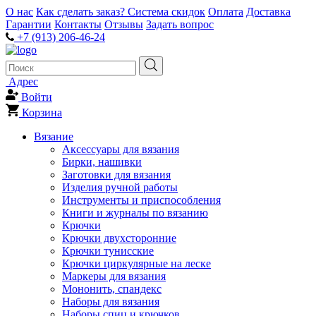
О нас
Как сделать заказ?
Система скидок
Оплата
Доставка
Гарантии
Контакты
Отзывы
Задать вопрос
+7 (913) 206-46-24
Адрес
Войти
Корзина
Вязание
Аксессуары для вязания
Бирки, нашивки
Заготовки для вязания
Изделия ручной работы
Инструменты и приспособления
Книги и журналы по вязанию
Крючки
Крючки двухсторонние
Крючки тунисские
Крючки циркулярные на леске
Маркеры для вязания
Мононить, спандекс
Наборы для вязания
Наборы спиц и крючков