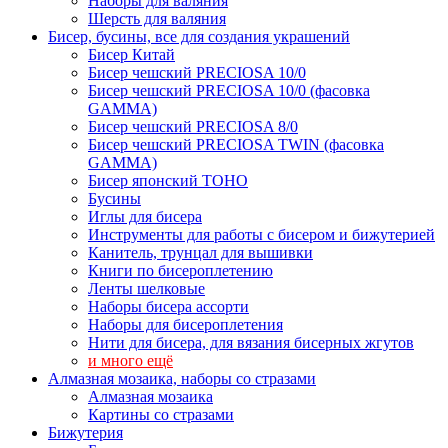
Наборы для валяния
Шерсть для валяния
Бисер, бусины, все для создания украшений
Бисер Китай
Бисер чешский PRECIOSA 10/0
Бисер чешский PRECIOSA 10/0 (фасовка
GAMMA)
Бисер чешский PRECIOSA 8/0
Бисер чешский PRECIOSA TWIN (фасовка
GAMMA)
Бисер японский TOHO
Бусины
Иглы для бисера
Инструменты для работы с бисером и бижутерией
Канитель, трунцал для вышивки
Книги по бисероплетению
Ленты шелковые
Наборы бисера ассорти
Наборы для бисероплетения
Нити для бисера, для вязания бисерных жгутов
и много ещё
Алмазная мозаика, наборы со стразами
Алмазная мозаика
Картины co стразами
Бижутерия