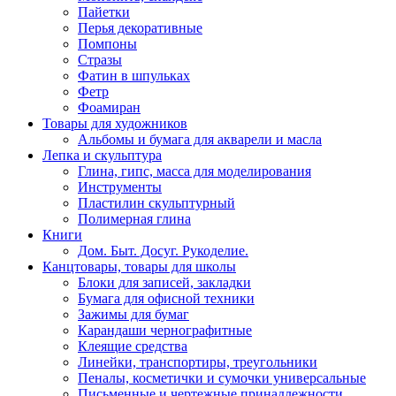
Пайетки
Перья декоративные
Помпоны
Стразы
Фатин в шпульках
Фетр
Фоамиран
Товары для художников
Альбомы и бумага для акварели и масла
Лепка и скульптура
Глина, гипс, масса для моделирования
Инструменты
Пластилин скульптурный
Полимерная глина
Книги
Дом. Быт. Досуг. Рукоделие.
Канцтовары, товары для школы
Блоки для записей, закладки
Бумага для офисной техники
Зажимы для бумаг
Карандаши чернографитные
Клеящие средства
Линейки, транспортиры, треугольники
Пеналы, косметички и сумочки универсальные
Письменные и чертежные принадлежности