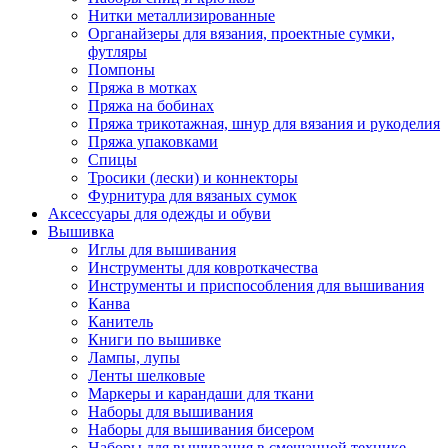
Нитки металлизированные
Органайзеры для вязания, проектные сумки,
футляры
Помпоны
Пряжа в мотках
Пряжа на бобинах
Пряжа трикотажная, шнур для вязания и рукоделия
Пряжа упаковками
Спицы
Тросики (лески) и коннекторы
Фурнитура для вязаных сумок
Аксессуары для одежды и обуви
Вышивка
Иглы для вышивания
Инструменты для ковроткачества
Инструменты и приспособления для вышивания
Канва
Канитель
Книги по вышивке
Лампы, лупы
Ленты шелковые
Маркеры и карандаши для ткани
Наборы для вышивания
Наборы для вышивания бисером
Наборы для вышивания в смешанной технике