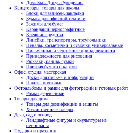
Дом. Быт. Досуг. Рукоделие.
Канцтовары, товары для школы
Блоки для записей, закладки
Бумага для офисной техники
Зажимы для бумаг
Карандаши чернографитные
Клеящие средства
Линейки, транспортиры, треугольники
Пеналы, косметички и сумочки универсальные
Письменные и чертежные принадлежности
Принадлежности для рисования
Рюкзаки, ранцы, сумки
Цветная бумага и картон
Офис, студия, мастерская
Доски для письма и информации
Пакеты почтовые
Фотоальбомы и рамки для фотографий и готовых работ
Рамки деревянные
Товары для дома
Товары для дезинфекции и защиты
Хозяйственные товары
Дача, сад и огород
Ландшафтные фигуры и скульптуры из
пенопласта
Подарки и праздник