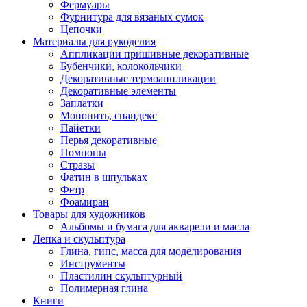
Фермуары
Фурнитура для вязаных сумок
Цепочки
Материалы для рукоделия
Аппликации пришивные декоративные
Бубенчики, колокольчики
Декоративные термоаппликации
Декоративные элементы
Заплатки
Мононить, спандекс
Пайетки
Перья декоративные
Помпоны
Стразы
Фатин в шпульках
Фетр
Фоамиран
Товары для художников
Альбомы и бумага для акварели и масла
Лепка и скульптура
Глина, гипс, масса для моделирования
Инструменты
Пластилин скульптурный
Полимерная глина
Книги