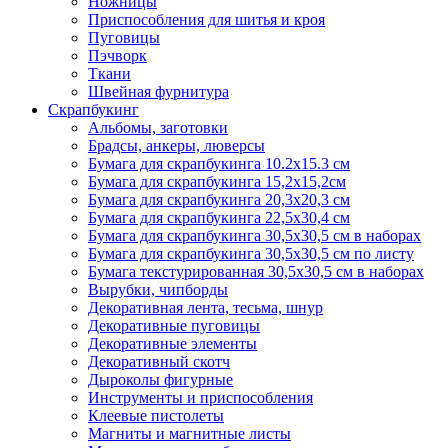
Ножницы
Приспособления для шитья и кроя
Пуговицы
Пэчворк
Ткани
Швейная фурнитура
Скрапбукинг
Альбомы, заготовки
Брадсы, анкеры, люверсы
Бумага для скрапбукинга 10.2х15.3 см
Бумага для скрапбукинга 15,2х15,2см
Бумага для скрапбукинга 20,3х20,3 см
Бумага для скрапбукинга 22,5х30,4 см
Бумага для скрапбукинга 30,5х30,5 см в наборах
Бумага для скрапбукинга 30,5х30,5 см по листу
Бумага текстурированная 30,5х30,5 см в наборах
Вырубки, чипборды
Декоративная лента, тесьма, шнур
Декоративные пуговицы
Декоративные элементы
Декоративный скотч
Дыроколы фигурные
Инструменты и приспособления
Клеевые пистолеты
Магниты и магнитные листы