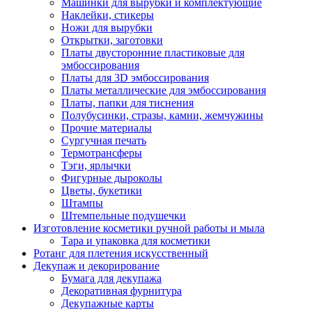
Машинки для вырубки и комплектующие
Наклейки, стикеры
Ножи для вырубки
Открытки, заготовки
Платы двусторонние пластиковые для
эмбоссирования
Платы для 3D эмбоссирования
Платы металлические для эмбоссирования
Платы, папки для тиснения
Полубусинки, стразы, камни, жемчужины
Прочие материалы
Сургучная печать
Термотрансферы
Тэги, ярлычки
Фигурные дыроколы
Цветы, букетики
Штампы
Штемпельные подушечки
Изготовление косметики ручной работы и мыла
Тара и упаковка для косметики
Ротанг для плетения искусственный
Декупаж и декорирование
Бумага для декупажа
Декоративная фурнитура
Декупажные карты