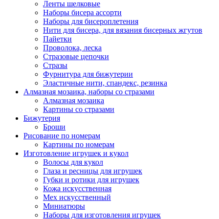
Ленты шелковые
Наборы бисера ассорти
Наборы для бисероплетения
Нити для бисера, для вязания бисерных жгутов
Пайетки
Проволока, леска
Стразовые цепочки
Стразы
Фурнитура для бижутерии
Эластичные нити, спандекс, резинка
Алмазная мозаика, наборы со стразами
Алмазная мозаика
Картины co стразами
Бижутерия
Броши
Рисование по номерам
Картины по номерам
Изготовление игрушек и кукол
Волосы для кукол
Глаза и ресницы для игрушек
Губки и ротики для игрушек
Кожа искусственная
Мех искусственный
Миниатюры
Наборы для изготовления игрушек