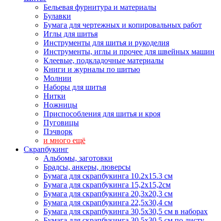
Бельевая фурнитура и материалы
Булавки
Бумага для чертежных и копировальных работ
Иглы для шитья
Инструменты для шитья и рукоделия
Инструменты, иглы и прочее для швейных машин
Клеевые, подкладочные материалы
Книги и журналы по шитью
Молнии
Наборы для шитья
Нитки
Ножницы
Приспособления для шитья и кроя
Пуговицы
Пэчворк
и много ещё
Скрапбукинг
Альбомы, заготовки
Брадсы, анкеры, люверсы
Бумага для скрапбукинга 10.2х15.3 см
Бумага для скрапбукинга 15,2х15,2см
Бумага для скрапбукинга 20,3х20,3 см
Бумага для скрапбукинга 22,5х30,4 см
Бумага для скрапбукинга 30,5х30,5 см в наборах
Бумага для скрапбукинга 30,5х30,5 см по листу