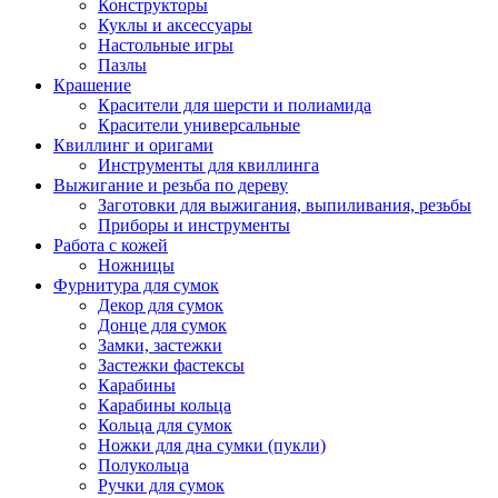
Конструкторы
Куклы и аксессуары
Настольные игры
Пазлы
Крашение
Красители для шерсти и полиамида
Красители универсальные
Квиллинг и оригами
Инструменты для квиллинга
Выжигание и резьба по дереву
Заготовки для выжигания, выпиливания, резьбы
Приборы и инструменты
Работа с кожей
Ножницы
Фурнитура для сумок
Декор для сумок
Донце для сумок
Замки, застежки
Застежки фастексы
Карабины
Карабины кольца
Кольца для сумок
Ножки для дна сумки (пукли)
Полукольца
Ручки для сумок