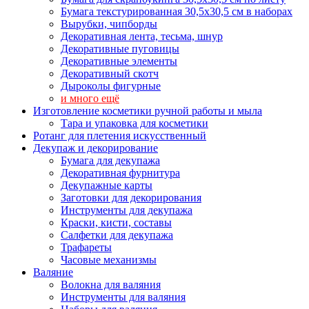
Бумага текстурированная 30,5х30,5 см в наборах
Вырубки, чипборды
Декоративная лента, тесьма, шнур
Декоративные пуговицы
Декоративные элементы
Декоративный скотч
Дыроколы фигурные
и много ещё
Изготовление косметики ручной работы и мыла
Тара и упаковка для косметики
Ротанг для плетения искусственный
Декупаж и декорирование
Бумага для декупажа
Декоративная фурнитура
Декупажные карты
Заготовки для декорирования
Инструменты для декупажа
Краски, кисти, составы
Салфетки для декупажа
Трафареты
Часовые механизмы
Валяние
Волокна для валяния
Инструменты для валяния