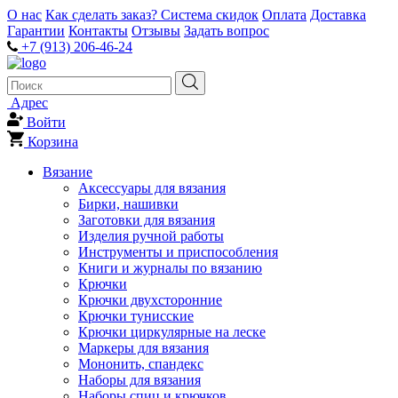
О нас
Как сделать заказ?
Система скидок
Оплата
Доставка
Гарантии
Контакты
Отзывы
Задать вопрос
+7 (913) 206-46-24
Адрес
Войти
Корзина
Вязание
Аксессуары для вязания
Бирки, нашивки
Заготовки для вязания
Изделия ручной работы
Инструменты и приспособления
Книги и журналы по вязанию
Крючки
Крючки двухсторонние
Крючки тунисские
Крючки циркулярные на леске
Маркеры для вязания
Мононить, спандекс
Наборы для вязания
Наборы спиц и крючков