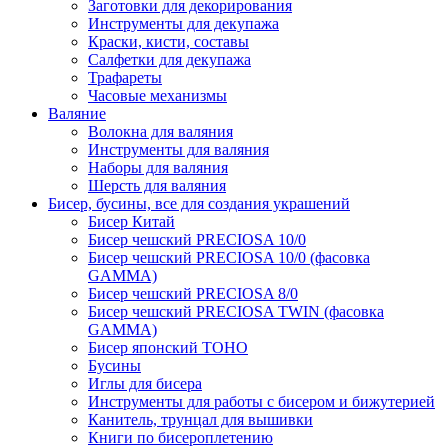
Заготовки для декорирования
Инструменты для декупажа
Краски, кисти, составы
Салфетки для декупажа
Трафареты
Часовые механизмы
Валяние
Волокна для валяния
Инструменты для валяния
Наборы для валяния
Шерсть для валяния
Бисер, бусины, все для создания украшений
Бисер Китай
Бисер чешский PRECIOSA 10/0
Бисер чешский PRECIOSA 10/0 (фасовка
GAMMA)
Бисер чешский PRECIOSA 8/0
Бисер чешский PRECIOSA TWIN (фасовка
GAMMA)
Бисер японский TOHO
Бусины
Иглы для бисера
Инструменты для работы с бисером и бижутерией
Канитель, трунцал для вышивки
Книги по бисероплетению