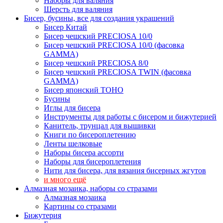
Наборы для валяния
Шерсть для валяния
Бисер, бусины, все для создания украшений
Бисер Китай
Бисер чешский PRECIOSA 10/0
Бисер чешский PRECIOSA 10/0 (фасовка
GAMMA)
Бисер чешский PRECIOSA 8/0
Бисер чешский PRECIOSA TWIN (фасовка
GAMMA)
Бисер японский TOHO
Бусины
Иглы для бисера
Инструменты для работы с бисером и бижутерией
Канитель, трунцал для вышивки
Книги по бисероплетению
Ленты шелковые
Наборы бисера ассорти
Наборы для бисероплетения
Нити для бисера, для вязания бисерных жгутов
и много ещё
Алмазная мозаика, наборы со стразами
Алмазная мозаика
Картины co стразами
Бижутерия