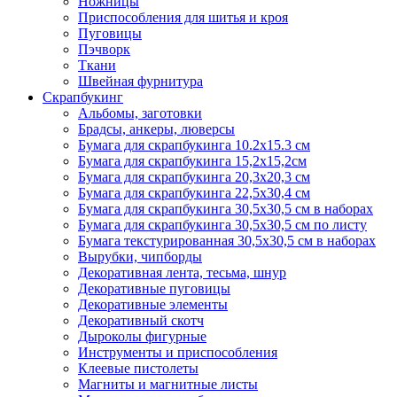
Ножницы
Приспособления для шитья и кроя
Пуговицы
Пэчворк
Ткани
Швейная фурнитура
Скрапбукинг
Альбомы, заготовки
Брадсы, анкеры, люверсы
Бумага для скрапбукинга 10.2х15.3 см
Бумага для скрапбукинга 15,2х15,2см
Бумага для скрапбукинга 20,3х20,3 см
Бумага для скрапбукинга 22,5х30,4 см
Бумага для скрапбукинга 30,5х30,5 см в наборах
Бумага для скрапбукинга 30,5х30,5 см по листу
Бумага текстурированная 30,5х30,5 см в наборах
Вырубки, чипборды
Декоративная лента, тесьма, шнур
Декоративные пуговицы
Декоративные элементы
Декоративный скотч
Дыроколы фигурные
Инструменты и приспособления
Клеевые пистолеты
Магниты и магнитные листы