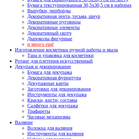
Бумага текстурированная 30,5х30,5 см в наборах
Вырубки, чипборды
Декоративная лента, тесьма, шнур
Декоративные пуговицы
Декоративные элементы
Декоративный скотч
Дыроколы фигурные
и много ещё
Изготовление косметики ручной работы и мыла
Тара и упаковка для косметики
Ротанг для плетения искусственный
Декупаж и декорирование
Бумага для декупажа
Декоративная фурнитура
Декупажные карты
Заготовки для декорирования
Инструменты для декупажа
Краски, кисти, составы
Салфетки для декупажа
Трафареты
Часовые механизмы
Валяние
Волокна для валяния
Инструменты для валяния