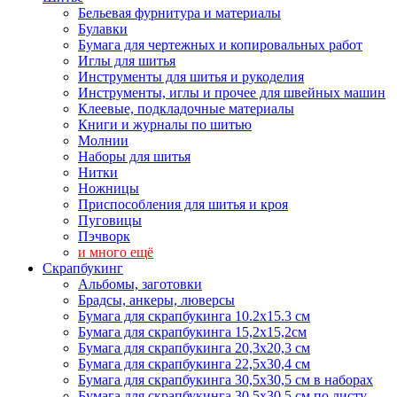
Бельевая фурнитура и материалы
Булавки
Бумага для чертежных и копировальных работ
Иглы для шитья
Инструменты для шитья и рукоделия
Инструменты, иглы и прочее для швейных машин
Клеевые, подкладочные материалы
Книги и журналы по шитью
Молнии
Наборы для шитья
Нитки
Ножницы
Приспособления для шитья и кроя
Пуговицы
Пэчворк
и много ещё
Скрапбукинг
Альбомы, заготовки
Брадсы, анкеры, люверсы
Бумага для скрапбукинга 10.2х15.3 см
Бумага для скрапбукинга 15,2х15,2см
Бумага для скрапбукинга 20,3х20,3 см
Бумага для скрапбукинга 22,5х30,4 см
Бумага для скрапбукинга 30,5х30,5 см в наборах
Бумага для скрапбукинга 30,5х30,5 см по листу