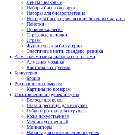
Ленты шелковые
Наборы бисера ассорти
Наборы для бисероплетения
Нити для бисера, для вязания бисерных жгутов
Пайетки
Проволока, леска
Стразовые цепочки
Стразы
Фурнитура для бижутерии
Эластичные нити, спандекс, резинка
Алмазная мозаика, наборы со стразами
Алмазная мозаика
Картины co стразами
Бижутерия
Броши
Рисование по номерам
Картины по номерам
Изготовление игрушек и кукол
Волосы для кукол
Глаза и ресницы для игрушек
Губки и ротики для игрушек
Кожа искусственная
Мех искусственный
Миниатюры
Наборы для изготовления игрушек