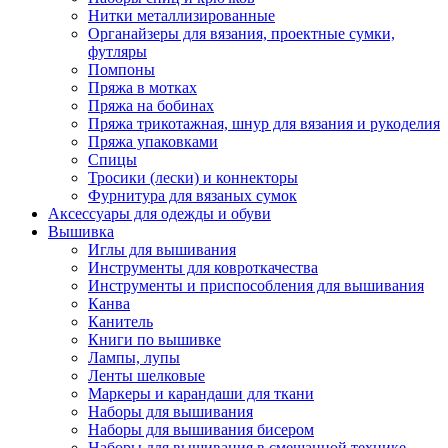
Нитки металлизированные
Органайзеры для вязания, проектные сумки,
футляры
Помпоны
Пряжа в мотках
Пряжа на бобинах
Пряжа трикотажная, шнур для вязания и рукоделия
Пряжа упаковками
Спицы
Тросики (лески) и коннекторы
Фурнитура для вязаных сумок
Аксессуары для одежды и обуви
Вышивка
Иглы для вышивания
Инструменты для ковроткачества
Инструменты и приспособления для вышивания
Канва
Канитель
Книги по вышивке
Лампы, лупы
Ленты шелковые
Маркеры и карандаши для ткани
Наборы для вышивания
Наборы для вышивания бисером
Наборы для вышивания в смешанной технике