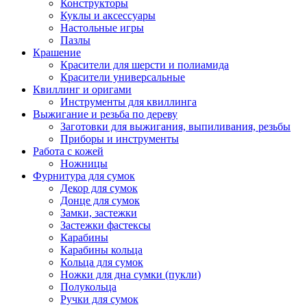
Конструкторы
Куклы и аксессуары
Настольные игры
Пазлы
Крашение
Красители для шерсти и полиамида
Красители универсальные
Квиллинг и оригами
Инструменты для квиллинга
Выжигание и резьба по дереву
Заготовки для выжигания, выпиливания, резьбы
Приборы и инструменты
Работа с кожей
Ножницы
Фурнитура для сумок
Декор для сумок
Донце для сумок
Замки, застежки
Застежки фастексы
Карабины
Карабины кольца
Кольца для сумок
Ножки для дна сумки (пукли)
Полукольца
Ручки для сумок