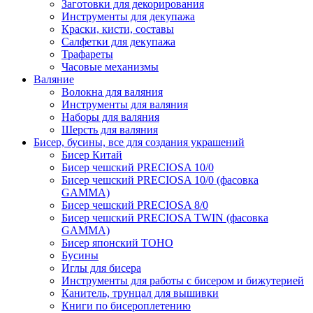
Заготовки для декорирования
Инструменты для декупажа
Краски, кисти, составы
Салфетки для декупажа
Трафареты
Часовые механизмы
Валяние
Волокна для валяния
Инструменты для валяния
Наборы для валяния
Шерсть для валяния
Бисер, бусины, все для создания украшений
Бисер Китай
Бисер чешский PRECIOSA 10/0
Бисер чешский PRECIOSA 10/0 (фасовка
GAMMA)
Бисер чешский PRECIOSA 8/0
Бисер чешский PRECIOSA TWIN (фасовка
GAMMA)
Бисер японский TOHO
Бусины
Иглы для бисера
Инструменты для работы с бисером и бижутерией
Канитель, трунцал для вышивки
Книги по бисероплетению