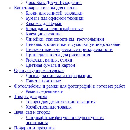
Дом. Быт. Досуг. Рукоделие.
Канцтовары, товары для школы
Блоки для записей, закладки
Бумага для офисной техники
Зажимы для бумаг
Карандаши чернографитные
Клеящие средства
Линейки, транспортиры, треугольники
Пеналы, косметички и сумочки универсальные
Письменные и чертежные принадлежности
Принадлежности для рисования
Рюкзаки, ранцы, сумки
Цветная бумага и картон
Офис, студия, мастерская
Доски для письма и информации
Пакеты почтовые
Фотоальбомы и рамки для фотографий и готовых работ
Рамки деревянные
Товары для дома
Товары для дезинфекции и защиты
Хозяйственные товары
Дача, сад и огород
Ландшафтные фигуры и скульптуры из
пенопласта
Подарки и праздник