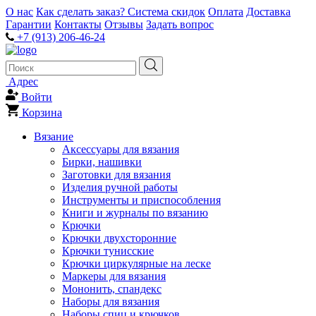
О нас
Как сделать заказ?
Система скидок
Оплата
Доставка
Гарантии
Контакты
Отзывы
Задать вопрос
+7 (913) 206-46-24
Адрес
Войти
Корзина
Вязание
Аксессуары для вязания
Бирки, нашивки
Заготовки для вязания
Изделия ручной работы
Инструменты и приспособления
Книги и журналы по вязанию
Крючки
Крючки двухсторонние
Крючки тунисские
Крючки циркулярные на леске
Маркеры для вязания
Мононить, спандекс
Наборы для вязания
Наборы спиц и крючков