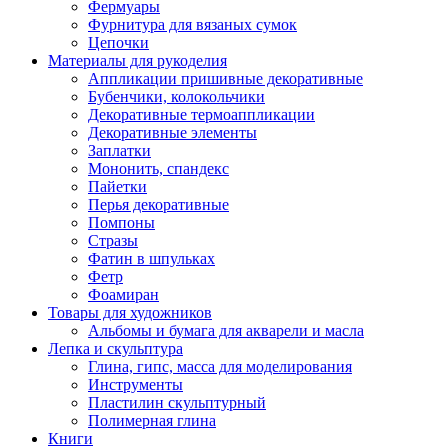
Фермуары
Фурнитура для вязаных сумок
Цепочки
Материалы для рукоделия
Аппликации пришивные декоративные
Бубенчики, колокольчики
Декоративные термоаппликации
Декоративные элементы
Заплатки
Мононить, спандекс
Пайетки
Перья декоративные
Помпоны
Стразы
Фатин в шпульках
Фетр
Фоамиран
Товары для художников
Альбомы и бумага для акварели и масла
Лепка и скульптура
Глина, гипс, масса для моделирования
Инструменты
Пластилин скульптурный
Полимерная глина
Книги