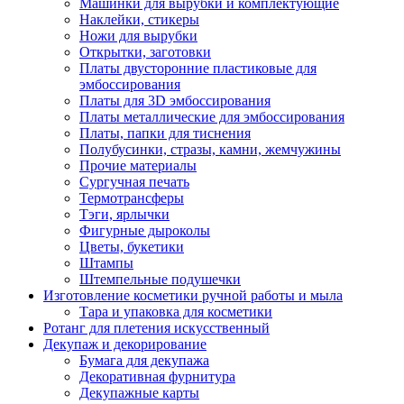
Машинки для вырубки и комплектующие
Наклейки, стикеры
Ножи для вырубки
Открытки, заготовки
Платы двусторонние пластиковые для
эмбоссирования
Платы для 3D эмбоссирования
Платы металлические для эмбоссирования
Платы, папки для тиснения
Полубусинки, стразы, камни, жемчужины
Прочие материалы
Сургучная печать
Термотрансферы
Тэги, ярлычки
Фигурные дыроколы
Цветы, букетики
Штампы
Штемпельные подушечки
Изготовление косметики ручной работы и мыла
Тара и упаковка для косметики
Ротанг для плетения искусственный
Декупаж и декорирование
Бумага для декупажа
Декоративная фурнитура
Декупажные карты