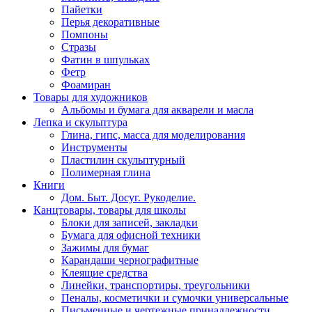
Пайетки
Перья декоративные
Помпоны
Стразы
Фатин в шпульках
Фетр
Фоамиран
Товары для художников
Альбомы и бумага для акварели и масла
Лепка и скульптура
Глина, гипс, масса для моделирования
Инструменты
Пластилин скульптурный
Полимерная глина
Книги
Дом. Быт. Досуг. Рукоделие.
Канцтовары, товары для школы
Блоки для записей, закладки
Бумага для офисной техники
Зажимы для бумаг
Карандаши чернографитные
Клеящие средства
Линейки, транспортиры, треугольники
Пеналы, косметички и сумочки универсальные
Письменные и чертежные принадлежности