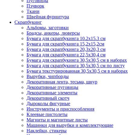
Пуговицы
Пэчворк
Ткани
Швейная фурнитура
Скрапбукинг
Альбомы, заготовки
Брадсы, анкеры, люверсы
Бумага для скрапбукинга 10.2х15.3 см
Бумага для скрапбукинга 15,2х15,2см
Бумага для скрапбукинга 20,3х20,3 см
Бумага для скрапбукинга 22,5х30,4 см
Бумага для скрапбукинга 30,5х30,5 см в наборах
Бумага для скрапбукинга 30,5х30,5 см по листу
Бумага текстурированная 30,5х30,5 см в наборах
Вырубки, чипборды
Декоративная лента, тесьма, шнур
Декоративные пуговицы
Декоративные элементы
Декоративный скотч
Дыроколы фигурные
Инструменты и приспособления
Клеевые пистолеты
Магниты и магнитные листы
Машинки для вырубки и комплектующие
Наклейки, стикеры