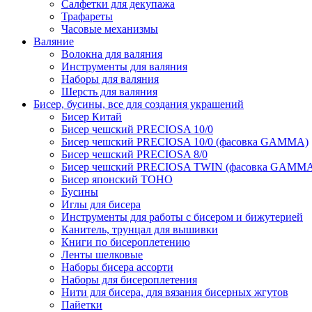
Салфетки для декупажа
Трафареты
Часовые механизмы
Валяние
Волокна для валяния
Инструменты для валяния
Наборы для валяния
Шерсть для валяния
Бисер, бусины, все для создания украшений
Бисер Китай
Бисер чешский PRECIOSA 10/0
Бисер чешский PRECIOSA 10/0 (фасовка GAMMA)
Бисер чешский PRECIOSA 8/0
Бисер чешский PRECIOSA TWIN (фасовка GAMM
Бисер японский TOHO
Бусины
Иглы для бисера
Инструменты для работы с бисером и бижутерией
Канитель, трунцал для вышивки
Книги по бисероплетению
Ленты шелковые
Наборы бисера ассорти
Наборы для бисероплетения
Нити для бисера, для вязания бисерных жгутов
Пайетки