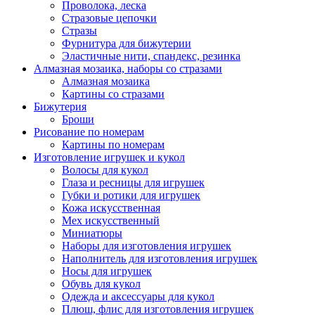
Проволока, леска
Стразовые цепочки
Стразы
Фурнитура для бижутерии
Эластичные нити, спандекс, резинка
Алмазная мозаика, наборы со стразами
Алмазная мозаика
Картины co стразами
Бижутерия
Броши
Рисование по номерам
Картины по номерам
Изготовление игрушек и кукол
Волосы для кукол
Глаза и ресницы для игрушек
Губки и ротики для игрушек
Кожа искусственная
Мех искусственный
Миниатюры
Наборы для изготовления игрушек
Наполнитель для изготовления игрушек
Носы для игрушек
Обувь для кукол
Одежда и аксессуары для кукол
Плюш, флис для изготовления игрушек