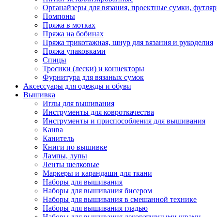
Органайзеры для вязания, проектные сумки, футля
Помпоны
Пряжа в мотках
Пряжа на бобинах
Пряжа трикотажная, шнур для вязания и рукоделия
Пряжа упаковками
Спицы
Тросики (лески) и коннекторы
Фурнитура для вязаных сумок
Аксессуары для одежды и обуви
Вышивка
Иглы для вышивания
Инструменты для ковроткачества
Инструменты и приспособления для вышивания
Канва
Канитель
Книги по вышивке
Лампы, лупы
Ленты шелковые
Маркеры и карандаши для ткани
Наборы для вышивания
Наборы для вышивания бисером
Наборы для вышивания в смешанной технике
Наборы для вышивания гладью
Наборы для вышивания декоративными швами