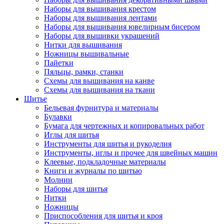
Наборы для вышивания крестом
Наборы для вышивания лентами
Наборы для вышивания ювелирным бисером
Наборы для вышивки украшений
Нитки для вышивания
Ножницы вышивальные
Пайетки
Пяльцы, рамки, станки
Схемы для вышивания на канве
Схемы для вышивания на ткани
Шитье
Бельевая фурнитура и материалы
Булавки
Бумага для чертежных и копировальных работ
Иглы для шитья
Инструменты для шитья и рукоделия
Инструменты, иглы и прочее для швейных машин
Клеевые, подкладочные материалы
Книги и журналы по шитью
Молнии
Наборы для шитья
Нитки
Ножницы
Приспособления для шитья и кроя