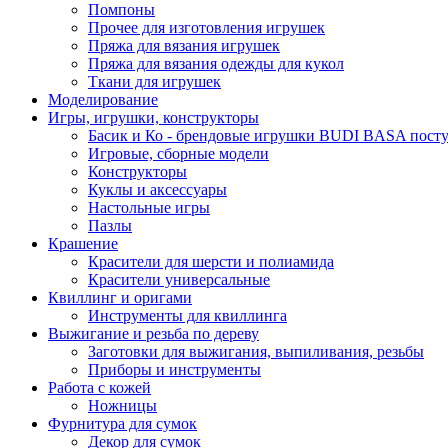
Помпоны
Прочее для изготовления игрушек
Пряжа для вязания игрушек
Пряжа для вязания одежды для кукол
Ткани для игрушек
Моделирование
Игры, игрушки, конструкторы
Басик и Ко - брендовые игрушки BUDI BASA поступ
Игровые, сборные модели
Конструкторы
Куклы и аксессуары
Настольные игры
Пазлы
Крашение
Красители для шерсти и полиамида
Красители универсальные
Квиллинг и оригами
Инструменты для квиллинга
Выжигание и резьба по дереву
Заготовки для выжигания, выпиливания, резьбы
Приборы и инструменты
Работа с кожей
Ножницы
Фурнитура для сумок
Декор для сумок