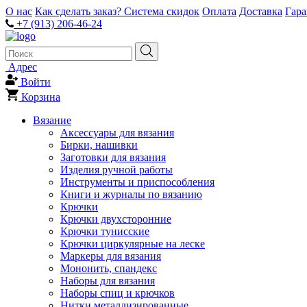
О нас
Как сделать заказ?
Система скидок
Оплата
Доставка
Гар
+7 (913) 206-46-24
Адрес
Войти
Корзина
Вязание
Аксессуары для вязания
Бирки, нашивки
Заготовки для вязания
Изделия ручной работы
Инструменты и приспособления
Книги и журналы по вязанию
Крючки
Крючки двухсторонние
Крючки тунисские
Крючки циркулярные на леске
Маркеры для вязания
Мононить, спандекс
Наборы для вязания
Наборы спиц и крючков
Нитки металлизированные