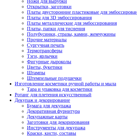
Ножи для вырубки
Открытки, заготовки
Платы двусторонние пластиковые для эмбоссирова
Платы для 3D эмбоссирования
Платы металлические для эмбоссирования
Платы, папки для тиснения
Полубусинки, стразы, камни, жемчужины
Прочие материалы
Сургучная печать
Термотрансферы
Тэги, ярлычки
Фигурные дыроколы
Цветы, букетики
Штампы
Штемпельные подушечки
Изготовление косметики ручной работы и мыла
Тара и упаковка для косметики
Ротанг для плетения искусственный
Декупаж и декорирование
Бумага для декупажа
Декоративная фурнитура
Декупажные карты
Заготовки для декорирования
Инструменты для декупажа
Краски, кисти, составы