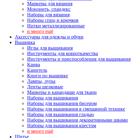
Маркеры для вязания
Мононить, спандекс
Наборы для вязания
Наборы спиц и крючков
Нитки металлизированные
и много ещё
Аксессуары для одежды и обуви
Вышивка
Иглы для вышивания
Инструменты для ковроткачества
Инструменты и приспособления для вышивания
Канва
Канитель
Книги по вышивке
Лампы, лупы
Ленты шелковые
Маркеры и карандаши для ткани
Наборы для вышивания
Наборы для вышивания бисером
Наборы для вышивания в смешанной технике
Наборы для вышивания гладью
Наборы для вышивания декоративными швами
Наборы для вышивания крестом
и много ещё
Шитье