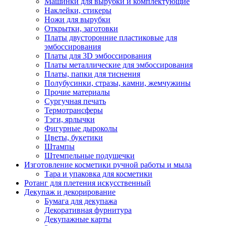
Машинки для вырубки и комплектующие
Наклейки, стикеры
Ножи для вырубки
Открытки, заготовки
Платы двусторонние пластиковые для
эмбоссирования
Платы для 3D эмбоссирования
Платы металлические для эмбоссирования
Платы, папки для тиснения
Полубусинки, стразы, камни, жемчужины
Прочие материалы
Сургучная печать
Термотрансферы
Тэги, ярлычки
Фигурные дыроколы
Цветы, букетики
Штампы
Штемпельные подушечки
Изготовление косметики ручной работы и мыла
Тара и упаковка для косметики
Ротанг для плетения искусственный
Декупаж и декорирование
Бумага для декупажа
Декоративная фурнитура
Декупажные карты