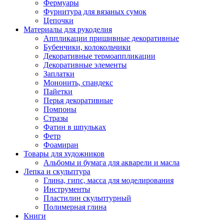
Фермуары
Фурнитура для вязаных сумок
Цепочки
Материалы для рукоделия
Аппликации пришивные декоративные
Бубенчики, колокольчики
Декоративные термоаппликации
Декоративные элементы
Заплатки
Мононить, спандекс
Пайетки
Перья декоративные
Помпоны
Стразы
Фатин в шпульках
Фетр
Фоамиран
Товары для художников
Альбомы и бумага для акварели и масла
Лепка и скульптура
Глина, гипс, масса для моделирования
Инструменты
Пластилин скульптурный
Полимерная глина
Книги