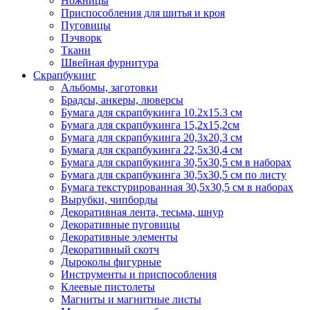
Ножницы
Приспособления для шитья и кроя
Пуговицы
Пэчворк
Ткани
Швейная фурнитура
Скрапбукинг
Альбомы, заготовки
Брадсы, анкеры, люверсы
Бумага для скрапбукинга 10.2х15.3 см
Бумага для скрапбукинга 15,2х15,2см
Бумага для скрапбукинга 20,3х20,3 см
Бумага для скрапбукинга 22,5х30,4 см
Бумага для скрапбукинга 30,5х30,5 см в наборах
Бумага для скрапбукинга 30,5х30,5 см по листу
Бумага текстурированная 30,5х30,5 см в наборах
Вырубки, чипборды
Декоративная лента, тесьма, шнур
Декоративные пуговицы
Декоративные элементы
Декоративный скотч
Дыроколы фигурные
Инструменты и приспособления
Клеевые пистолеты
Магниты и магнитные листы