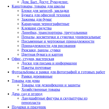
Дом. Быт. Досуг. Рукоделие.
Канцтовары, товары для школы
Блоки для записей, закладки
Бумага для офисной техники
Зажимы для бумаг
Карандаши чернографитные
Клеящие средства
Линейки, транспортиры, треугольники
Пеналы, косметички и сумочки универсальные
Письменные и чертежные принадлежности
Принадлежности для рисования
Рюкзаки, ранцы, сумки
Цветная бумага и картон
Офис, студия, мастерская
Доски для письма и информации
Пакеты почтовые
Фотоальбомы и рамки для фотографий и готовых работ
Рамки деревянные
Товары для дома
Товары для дезинфекции и защиты
Хозяйственные товары
Дача, сад и огород
Ландшафтные фигуры и скульптуры из
пенопласта
Подарки и праздник