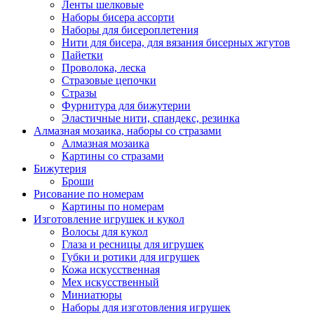
Ленты шелковые
Наборы бисера ассорти
Наборы для бисероплетения
Нити для бисера, для вязания бисерных жгутов
Пайетки
Проволока, леска
Стразовые цепочки
Стразы
Фурнитура для бижутерии
Эластичные нити, спандекс, резинка
Алмазная мозаика, наборы со стразами
Алмазная мозаика
Картины co стразами
Бижутерия
Броши
Рисование по номерам
Картины по номерам
Изготовление игрушек и кукол
Волосы для кукол
Глаза и ресницы для игрушек
Губки и ротики для игрушек
Кожа искусственная
Мех искусственный
Миниатюры
Наборы для изготовления игрушек