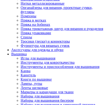
Нитки металлизированные
Органайзеры для вязания, проектные сумки,
футляры
Помпоны
Пряжа в мотках
Пряжа на бобинах
Пряжа трикотажная, шнур для вязания и рукоделия
Пряжа упаковками
Спицы
Тросики (лески) и коннекторы
Фурнитура для вязаных сумок
Аксессуары для одежды и обуви
Вышивка
Иглы для вышивания
Инструменты для ковроткачества
Инструменты и приспособления для вышивания
Канва
Канитель
Книги по вышивке
Лампы, лупы
Ленты шелковые
Маркеры и карандаши для ткани
Наборы для вышивания
Наборы для вышивания бисером
Наборы для вышивания в смешанной технике