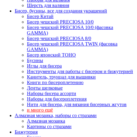
Шерсть для валяния
Бисер, бусины, все для создания украшений
Бисер Китай
Бисер чешский PRECIOSA 10/0
Бисер чешский PRECIOSA 10/0 (фасовка
GAMMA)
Бисер чешский PRECIOSA 8/0
Бисер чешский PRECIOSA TWIN (фасовка
GAMMA)
Бисер японский TOHO
Бусины
Иглы для бисера
Инструменты для работы с бисером и бижутерией
Канитель, трунцал для вышивки
Книги по бисероплетению
Ленты шелковые
Наборы бисера ассорти
Наборы для бисероплетения
Нити для бисера, для вязания бисерных жгутов
и много ещё
Алмазная мозаика, наборы со стразами
Алмазная мозаика
Картины co стразами
Бижутерия