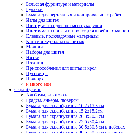
Бельевая фурнитура и материалы
Булавки
Бумага для чертежных и копировальных работ
Иглы для шитья
Инструменты для шитья и рукоделия
Инструменты, иглы и прочее для швейных машин
Клеевые, подкладочные материалы
Книги и журналы по шитью
Молнии
Наборы для шитья
Нитки
Ножницы
Приспособления для шитья и кроя
Пуговицы
Пэчворк
и много ещё
Скрапбукинг
Альбомы, заготовки
Брадсы, анкеры, люверсы
Бумага для скрапбукинга 10.2х15.3 см
Бумага для скрапбукинга 15,2х15,2см
Бумага для скрапбукинга 20,3х20,3 см
Бумага для скрапбукинга 22,5х30,4 см
Бумага для скрапбукинга 30,5х30,5 см в наборах
Бумага для скрапбукинга 30,5х30,5 см по листу