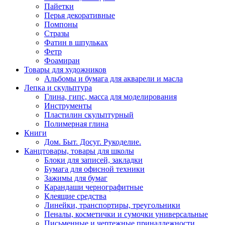
Пайетки
Перья декоративные
Помпоны
Стразы
Фатин в шпульках
Фетр
Фоамиран
Товары для художников
Альбомы и бумага для акварели и масла
Лепка и скульптура
Глина, гипс, масса для моделирования
Инструменты
Пластилин скульптурный
Полимерная глина
Книги
Дом. Быт. Досуг. Рукоделие.
Канцтовары, товары для школы
Блоки для записей, закладки
Бумага для офисной техники
Зажимы для бумаг
Карандаши чернографитные
Клеящие средства
Линейки, транспортиры, треугольники
Пеналы, косметички и сумочки универсальные
Письменные и чертежные принадлежности