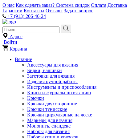
О нас
Как сделать заказ?
Система скидок
Оплата
Доставка
Гарантии
Контакты
Отзывы
Задать вопрос
+7 (913) 206-46-24
Адрес
Войти
Корзина
Вязание
Аксессуары для вязания
Бирки, нашивки
Заготовки для вязания
Изделия ручной работы
Инструменты и приспособления
Книги и журналы по вязанию
Крючки
Крючки двухсторонние
Крючки тунисские
Крючки циркулярные на леске
Маркеры для вязания
Мононить, спандекс
Наборы для вязания
Наборы спиц и крючков