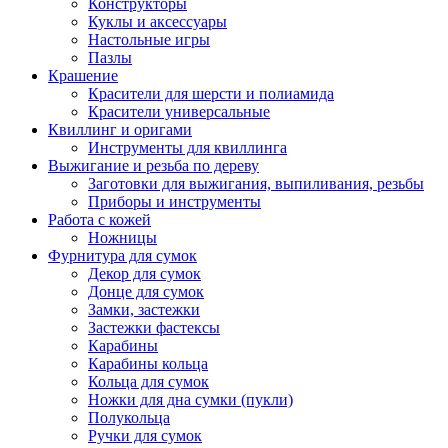
Конструкторы
Куклы и аксессуары
Настольные игры
Пазлы
Крашение
Красители для шерсти и полиамида
Красители универсальные
Квиллинг и оригами
Инструменты для квиллинга
Выжигание и резьба по дереву
Заготовки для выжигания, выпиливания, резьбы
Приборы и инструменты
Работа с кожей
Ножницы
Фурнитура для сумок
Декор для сумок
Донце для сумок
Замки, застежки
Застежки фастексы
Карабины
Карабины кольца
Кольца для сумок
Ножки для дна сумки (пукли)
Полукольца
Ручки для сумок