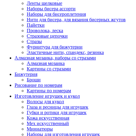
Ленты шелковые
Наборы бисера ассорти
Наборы для бисероплетения
Нити для бисера, для вязания бисерных жгутов
Пайетки
Проволока, леска
Стразовые цепочки
Стразы
Фурнитура для бижутерии
Эластичные нити, спандекс, резинка
Алмазная мозаика, наборы со стразами
Алмазная мозаика
Картины co стразами
Бижутерия
Броши
Рисование по номерам
Картины по номерам
Изготовление игрушек и кукол
Волосы для кукол
Глаза и ресницы для игрушек
Губки и ротики для игрушек
Кожа искусственная
Мех искусственный
Миниатюры
Наборы для изготовления игрушек