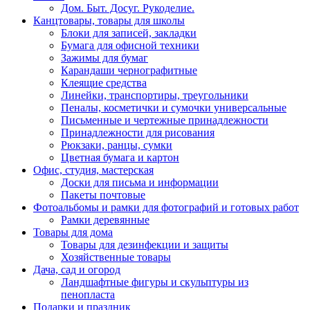
Дом. Быт. Досуг. Рукоделие.
Канцтовары, товары для школы
Блоки для записей, закладки
Бумага для офисной техники
Зажимы для бумаг
Карандаши чернографитные
Клеящие средства
Линейки, транспортиры, треугольники
Пеналы, косметички и сумочки универсальные
Письменные и чертежные принадлежности
Принадлежности для рисования
Рюкзаки, ранцы, сумки
Цветная бумага и картон
Офис, студия, мастерская
Доски для письма и информации
Пакеты почтовые
Фотоальбомы и рамки для фотографий и готовых работ
Рамки деревянные
Товары для дома
Товары для дезинфекции и защиты
Хозяйственные товары
Дача, сад и огород
Ландшафтные фигуры и скульптуры из
пенопласта
Подарки и праздник