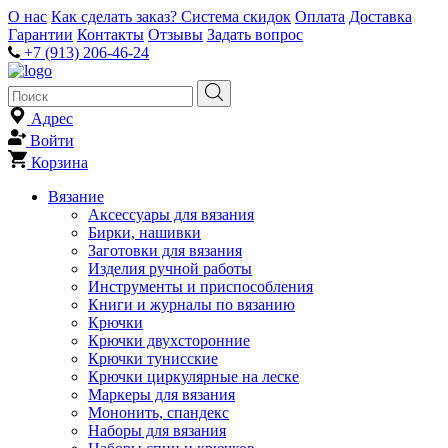
О нас
Как сделать заказ?
Система скидок
Оплата
Доставка
Гарантии
Контакты
Отзывы
Задать вопрос
+7 (913) 206-46-24
Адрес
Войти
Корзина
Вязание
Аксессуары для вязания
Бирки, нашивки
Заготовки для вязания
Изделия ручной работы
Инструменты и приспособления
Книги и журналы по вязанию
Крючки
Крючки двухсторонние
Крючки тунисские
Крючки циркулярные на леске
Маркеры для вязания
Мононить, спандекс
Наборы для вязания