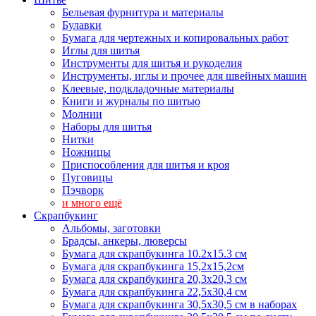
Бельевая фурнитура и материалы
Булавки
Бумага для чертежных и копировальных работ
Иглы для шитья
Инструменты для шитья и рукоделия
Инструменты, иглы и прочее для швейных машин
Клеевые, подкладочные материалы
Книги и журналы по шитью
Молнии
Наборы для шитья
Нитки
Ножницы
Приспособления для шитья и кроя
Пуговицы
Пэчворк
и много ещё
Скрапбукинг
Альбомы, заготовки
Брадсы, анкеры, люверсы
Бумага для скрапбукинга 10.2х15.3 см
Бумага для скрапбукинга 15,2х15,2см
Бумага для скрапбукинга 20,3х20,3 см
Бумага для скрапбукинга 22,5х30,4 см
Бумага для скрапбукинга 30,5х30,5 см в наборах