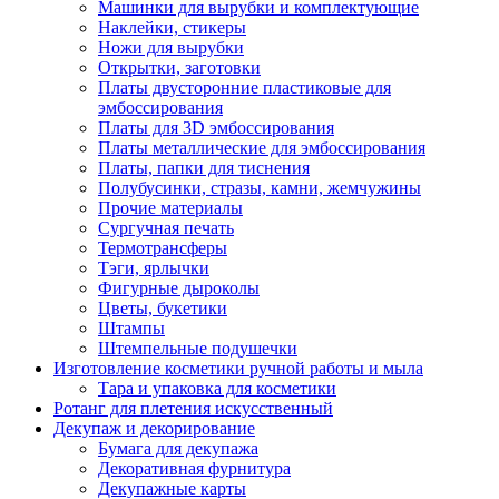
Машинки для вырубки и комплектующие
Наклейки, стикеры
Ножи для вырубки
Открытки, заготовки
Платы двусторонние пластиковые для
эмбоссирования
Платы для 3D эмбоссирования
Платы металлические для эмбоссирования
Платы, папки для тиснения
Полубусинки, стразы, камни, жемчужины
Прочие материалы
Сургучная печать
Термотрансферы
Тэги, ярлычки
Фигурные дыроколы
Цветы, букетики
Штампы
Штемпельные подушечки
Изготовление косметики ручной работы и мыла
Тара и упаковка для косметики
Ротанг для плетения искусственный
Декупаж и декорирование
Бумага для декупажа
Декоративная фурнитура
Декупажные карты