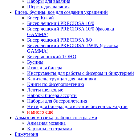
Наборы для валяния
Шерсть для валяния
Бисер, бусины, все для создания украшений
Бисер Китай
Бисер чешский PRECIOSA 10/0
Бисер чешский PRECIOSA 10/0 (фасовка
GAMMA)
Бисер чешский PRECIOSA 8/0
Бисер чешский PRECIOSA TWIN (фасовка
GAMMA)
Бисер японский TOHO
Бусины
Иглы для бисера
Инструменты для работы с бисером и бижутерией
Канитель, трунцал для вышивки
Книги по бисероплетению
Ленты шелковые
Наборы бисера ассорти
Наборы для бисероплетения
Нити для бисера, для вязания бисерных жгутов
и много ещё
Алмазная мозаика, наборы со стразами
Алмазная мозаика
Картины co стразами
Бижутерия