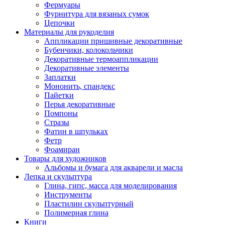
Фермуары
Фурнитура для вязаных сумок
Цепочки
Материалы для рукоделия
Аппликации пришивные декоративные
Бубенчики, колокольчики
Декоративные термоаппликации
Декоративные элементы
Заплатки
Мононить, спандекс
Пайетки
Перья декоративные
Помпоны
Стразы
Фатин в шпульках
Фетр
Фоамиран
Товары для художников
Альбомы и бумага для акварели и масла
Лепка и скульптура
Глина, гипс, масса для моделирования
Инструменты
Пластилин скульптурный
Полимерная глина
Книги