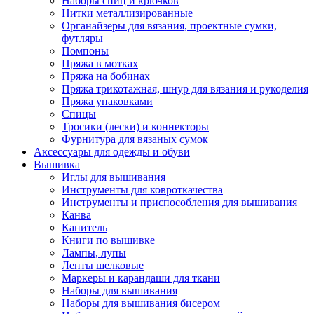
Наборы спиц и крючков
Нитки металлизированные
Органайзеры для вязания, проектные сумки,
футляры
Помпоны
Пряжа в мотках
Пряжа на бобинах
Пряжа трикотажная, шнур для вязания и рукоделия
Пряжа упаковками
Спицы
Тросики (лески) и коннекторы
Фурнитура для вязаных сумок
Аксессуары для одежды и обуви
Вышивка
Иглы для вышивания
Инструменты для ковроткачества
Инструменты и приспособления для вышивания
Канва
Канитель
Книги по вышивке
Лампы, лупы
Ленты шелковые
Маркеры и карандаши для ткани
Наборы для вышивания
Наборы для вышивания бисером