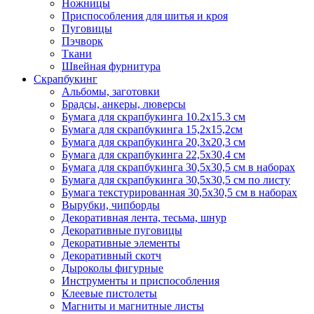
Ножницы
Приспособления для шитья и кроя
Пуговицы
Пэчворк
Ткани
Швейная фурнитура
Скрапбукинг
Альбомы, заготовки
Брадсы, анкеры, люверсы
Бумага для скрапбукинга 10.2х15.3 см
Бумага для скрапбукинга 15,2х15,2см
Бумага для скрапбукинга 20,3х20,3 см
Бумага для скрапбукинга 22,5х30,4 см
Бумага для скрапбукинга 30,5х30,5 см в наборах
Бумага для скрапбукинга 30,5х30,5 см по листу
Бумага текстурированная 30,5х30,5 см в наборах
Вырубки, чипборды
Декоративная лента, тесьма, шнур
Декоративные пуговицы
Декоративные элементы
Декоративный скотч
Дыроколы фигурные
Инструменты и приспособления
Клеевые пистолеты
Магниты и магнитные листы