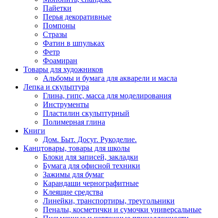
Пайетки
Перья декоративные
Помпоны
Стразы
Фатин в шпульках
Фетр
Фоамиран
Товары для художников
Альбомы и бумага для акварели и масла
Лепка и скульптура
Глина, гипс, масса для моделирования
Инструменты
Пластилин скульптурный
Полимерная глина
Книги
Дом. Быт. Досуг. Рукоделие.
Канцтовары, товары для школы
Блоки для записей, закладки
Бумага для офисной техники
Зажимы для бумаг
Карандаши чернографитные
Клеящие средства
Линейки, транспортиры, треугольники
Пеналы, косметички и сумочки универсальные