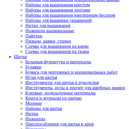
Наборы для вышивания крестом
Наборы для вышивания лентами
Наборы для вышивания ювелирным бисером
Наборы для вышивки украшений
Нитки для вышивания
Ножницы вышивальные
Пайетки
Пяльцы, рамки, станки
Схемы для вышивания на канве
Схемы для вышивания на ткани
Шитье
Бельевая фурнитура и материалы
Булавки
Бумага для чертежных и копировальных работ
Иглы для шитья
Инструменты для шитья и рукоделия
Инструменты, иглы и прочее для швейных машин
Клеевые, подкладочные материалы
Книги и журналы по шитью
Молнии
Наборы для шитья
Нитки
Ножницы
Приспособления для шитья и кроя