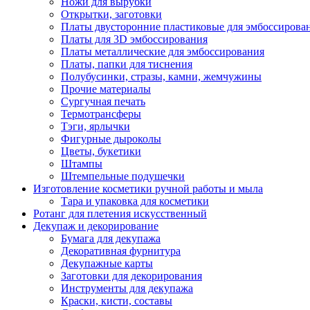
Ножи для вырубки
Открытки, заготовки
Платы двусторонние пластиковые для эмбоссирова
Платы для 3D эмбоссирования
Платы металлические для эмбоссирования
Платы, папки для тиснения
Полубусинки, стразы, камни, жемчужины
Прочие материалы
Сургучная печать
Термотрансферы
Тэги, ярлычки
Фигурные дыроколы
Цветы, букетики
Штампы
Штемпельные подушечки
Изготовление косметики ручной работы и мыла
Тара и упаковка для косметики
Ротанг для плетения искусственный
Декупаж и декорирование
Бумага для декупажа
Декоративная фурнитура
Декупажные карты
Заготовки для декорирования
Инструменты для декупажа
Краски, кисти, составы