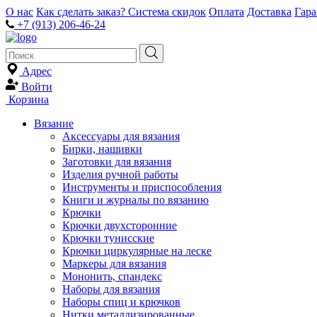
О нас
Как сделать заказ?
Система скидок
Оплата
Доставка
Гар
+7 (913) 206-46-24
Адрес
Войти
Корзина
Вязание
Аксессуары для вязания
Бирки, нашивки
Заготовки для вязания
Изделия ручной работы
Инструменты и приспособления
Книги и журналы по вязанию
Крючки
Крючки двухсторонние
Крючки тунисские
Крючки циркулярные на леске
Маркеры для вязания
Мононить, спандекс
Наборы для вязания
Наборы спиц и крючков
Нитки металлизированные