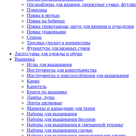
Органайзеры для вязания, проектные сумки, футля
Помпоны
Пряжа в мотках
Пряжа на бобинах
Пряжа трикотажная, шнур для вязания и рукоделия
Пряжа упаковками
Спицы
Тросики (лески) и коннекторы
Фурнитура для вязаных сумок
Аксессуары для одежды и обуви
Вышивка
Иглы для вышивания
Инструменты для ковроткачества
Инструменты и приспособления для вышивания
Канва
Канитель
Книги по вышивке
Лампы, лупы
Ленты шелковые
Маркеры и карандаши для ткани
Наборы для вышивания
Наборы для вышивания бисером
Наборы для вышивания в смешанной технике
Наборы для вышивания гладью
Наборы для вышивания декоративными швами