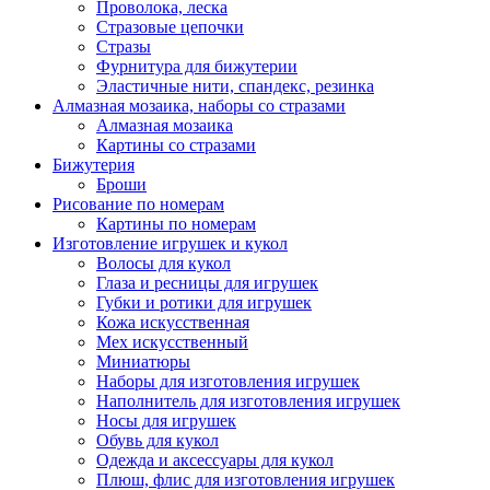
Проволока, леска
Стразовые цепочки
Стразы
Фурнитура для бижутерии
Эластичные нити, спандекс, резинка
Алмазная мозаика, наборы со стразами
Алмазная мозаика
Картины co стразами
Бижутерия
Броши
Рисование по номерам
Картины по номерам
Изготовление игрушек и кукол
Волосы для кукол
Глаза и ресницы для игрушек
Губки и ротики для игрушек
Кожа искусственная
Мех искусственный
Миниатюры
Наборы для изготовления игрушек
Наполнитель для изготовления игрушек
Носы для игрушек
Обувь для кукол
Одежда и аксессуары для кукол
Плюш, флис для изготовления игрушек