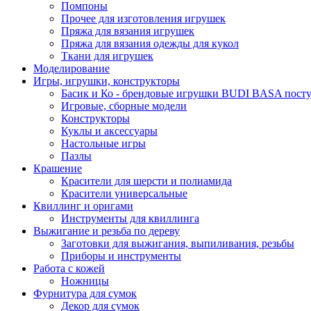
Помпоны
Прочее для изготовления игрушек
Пряжа для вязания игрушек
Пряжа для вязания одежды для кукол
Ткани для игрушек
Моделирование
Игры, игрушки, конструкторы
Басик и Ко - брендовые игрушки BUDI BASA поступ
Игровые, сборные модели
Конструкторы
Куклы и аксессуары
Настольные игры
Пазлы
Крашение
Красители для шерсти и полиамида
Красители универсальные
Квиллинг и оригами
Инструменты для квиллинга
Выжигание и резьба по дереву
Заготовки для выжигания, выпиливания, резьбы
Приборы и инструменты
Работа с кожей
Ножницы
Фурнитура для сумок
Декор для сумок