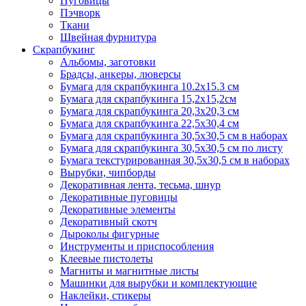
Пуговицы
Пэчворк
Ткани
Швейная фурнитура
Скрапбукинг
Альбомы, заготовки
Брадсы, анкеры, люверсы
Бумага для скрапбукинга 10.2х15.3 см
Бумага для скрапбукинга 15,2х15,2см
Бумага для скрапбукинга 20,3х20,3 см
Бумага для скрапбукинга 22,5х30,4 см
Бумага для скрапбукинга 30,5х30,5 см в наборах
Бумага для скрапбукинга 30,5х30,5 см по листу
Бумага текстурированная 30,5х30,5 см в наборах
Вырубки, чипборды
Декоративная лента, тесьма, шнур
Декоративные пуговицы
Декоративные элементы
Декоративный скотч
Дыроколы фигурные
Инструменты и приспособления
Клеевые пистолеты
Магниты и магнитные листы
Машинки для вырубки и комплектующие
Наклейки, стикеры