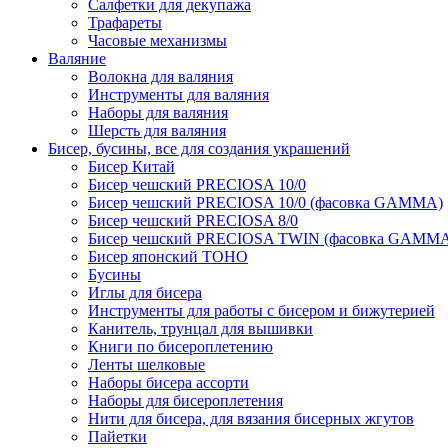
Салфетки для декупажа
Трафареты
Часовые механизмы
Валяние
Волокна для валяния
Инструменты для валяния
Наборы для валяния
Шерсть для валяния
Бисер, бусины, все для создания украшений
Бисер Китай
Бисер чешский PRECIOSA 10/0
Бисер чешский PRECIOSA 10/0 (фасовка GAMMA)
Бисер чешский PRECIOSA 8/0
Бисер чешский PRECIOSA TWIN (фасовка GAMM
Бисер японский TOHO
Бусины
Иглы для бисера
Инструменты для работы с бисером и бижутерией
Канитель, трунцал для вышивки
Книги по бисероплетению
Ленты шелковые
Наборы бисера ассорти
Наборы для бисероплетения
Нити для бисера, для вязания бисерных жгутов
Пайетки