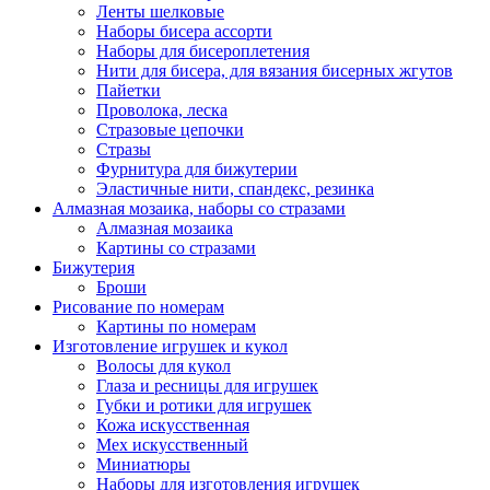
Ленты шелковые
Наборы бисера ассорти
Наборы для бисероплетения
Нити для бисера, для вязания бисерных жгутов
Пайетки
Проволока, леска
Стразовые цепочки
Стразы
Фурнитура для бижутерии
Эластичные нити, спандекс, резинка
Алмазная мозаика, наборы со стразами
Алмазная мозаика
Картины co стразами
Бижутерия
Броши
Рисование по номерам
Картины по номерам
Изготовление игрушек и кукол
Волосы для кукол
Глаза и ресницы для игрушек
Губки и ротики для игрушек
Кожа искусственная
Мех искусственный
Миниатюры
Наборы для изготовления игрушек