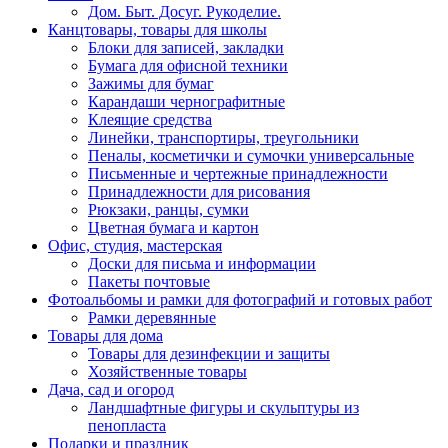
Дом. Быт. Досуг. Рукоделие.
Канцтовары, товары для школы
Блоки для записей, закладки
Бумага для офисной техники
Зажимы для бумаг
Карандаши чернографитные
Клеящие средства
Линейки, транспортиры, треугольники
Пеналы, косметички и сумочки универсальные
Письменные и чертежные принадлежности
Принадлежности для рисования
Рюкзаки, ранцы, сумки
Цветная бумага и картон
Офис, студия, мастерская
Доски для письма и информации
Пакеты почтовые
Фотоальбомы и рамки для фотографий и готовых работ
Рамки деревянные
Товары для дома
Товары для дезинфекции и защиты
Хозяйственные товары
Дача, сад и огород
Ландшафтные фигуры и скульптуры из
пенопласта
Подарки и праздник