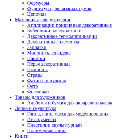
Фермуары
Фурнитура для вязаных сумок
Цепочки
Материалы для рукоделия
Аппликации пришивные декоративные
Бубенчики, колокольчики
Декоративные термоаппликации
Декоративные элементы
Заплатки
Мононить, спандекс
Пайетки
Перья декоративные
Помпоны
Стразы
Фатин в шпульках
Фетр
Фоамиран
Товары для художников
Альбомы и бумага для акварели и масла
Лепка и скульптура
Глина, гипс, масса для моделирования
Инструменты
Пластилин скульптурный
Полимерная глина
Книги