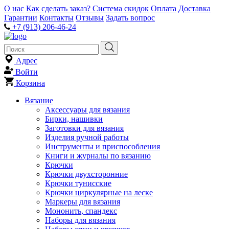
О нас
Как сделать заказ?
Система скидок
Оплата
Доставка
Гарантии
Контакты
Отзывы
Задать вопрос
+7 (913) 206-46-24
Адрес
Войти
Корзина
Вязание
Аксессуары для вязания
Бирки, нашивки
Заготовки для вязания
Изделия ручной работы
Инструменты и приспособления
Книги и журналы по вязанию
Крючки
Крючки двухсторонние
Крючки тунисские
Крючки циркулярные на леске
Маркеры для вязания
Мононить, спандекс
Наборы для вязания