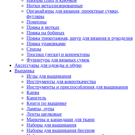
Наборы спиц и крючков
Нитки металлизированные
Органайзеры для вязания, проектные сумки,
футляры
Помпоны
Пряжа в мотках
Пряжа на бобинах
Пряжа трикотажная, шнур для вязания и рукоделия
Пряжа упаковками
Спицы
Тросики (лески) и коннекторы
Фурнитура для вязаных сумок
Аксессуары для одежды и обуви
Вышивка
Иглы для вышивания
Инструменты для ковроткачества
Инструменты и приспособления для вышивания
Канва
Канитель
Книги по вышивке
Лампы, лупы
Ленты шелковые
Маркеры и карандаши для ткани
Наборы для вышивания
Наборы для вышивания бисером