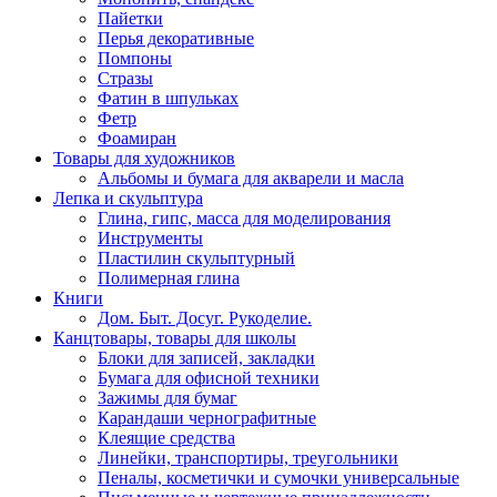
Пайетки
Перья декоративные
Помпоны
Стразы
Фатин в шпульках
Фетр
Фоамиран
Товары для художников
Альбомы и бумага для акварели и масла
Лепка и скульптура
Глина, гипс, масса для моделирования
Инструменты
Пластилин скульптурный
Полимерная глина
Книги
Дом. Быт. Досуг. Рукоделие.
Канцтовары, товары для школы
Блоки для записей, закладки
Бумага для офисной техники
Зажимы для бумаг
Карандаши чернографитные
Клеящие средства
Линейки, транспортиры, треугольники
Пеналы, косметички и сумочки универсальные