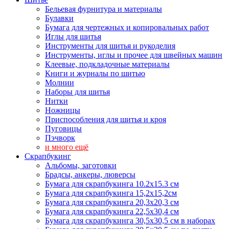
Бельевая фурнитура и материалы
Булавки
Бумага для чертежных и копировальных работ
Иглы для шитья
Инструменты для шитья и рукоделия
Инструменты, иглы и прочее для швейных машин
Клеевые, подкладочные материалы
Книги и журналы по шитью
Молнии
Наборы для шитья
Нитки
Ножницы
Приспособления для шитья и кроя
Пуговицы
Пэчворк
и много ещё
Скрапбукинг
Альбомы, заготовки
Брадсы, анкеры, люверсы
Бумага для скрапбукинга 10.2х15.3 см
Бумага для скрапбукинга 15,2х15,2см
Бумага для скрапбукинга 20,3х20,3 см
Бумага для скрапбукинга 22,5х30,4 см
Бумага для скрапбукинга 30,5х30,5 см в наборах