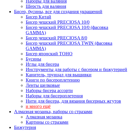
Наборы для валяния
Шерсть для валяния
Бисер, бусины, все для создания украшений
Бисер Китай
Бисер чешский PRECIOSA 10/0
Бисер чешский PRECIOSA 10/0 (фасовка
GAMMA)
Бисер чешский PRECIOSA 8/0
Бисер чешский PRECIOSA TWIN (фасовка
GAMMA)
Бисер японский TOHO
Бусины
Иглы для бисера
Инструменты для работы с бисером и бижутерией
Канитель, трунцал для вышивки
Книги по бисероплетению
Ленты шелковые
Наборы бисера ассорти
Наборы для бисероплетения
Нити для бисера, для вязания бисерных жгутов
и много ещё
Алмазная мозаика, наборы со стразами
Алмазная мозаика
Картины co стразами
Бижутерия