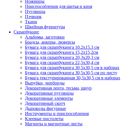
Ножницы
Приспособления для шитья и кроя
Пуговицы
Пэчворк
Ткани
Швейная фурнитура
Скрапбукинг
Альбомы, заготовки
Брадсы, анкеры, люверсы
Бумага для скрапбукинга 10.2х15.3 см
Бумага для скрапбукинга 15,2х15,2см
Бумага для скрапбукинга 20,3х20,3 см
Бумага для скрапбукинга 22,5х30,4 см
Бумага для скрапбукинга 30,5х30,5 см в наборах
Бумага для скрапбукинга 30,5х30,5 см по листу
Бумага текстурированная 30,5х30,5 см в наборах
Вырубки, чипборды
Декоративная лента, тесьма, шнур
Декоративные пуговицы
Декоративные элементы
Декоративный скотч
Дыроколы фигурные
Инструменты и приспособления
Клеевые пистолеты
Магниты и магнитные листы