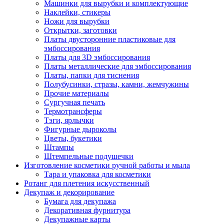
Машинки для вырубки и комплектующие
Наклейки, стикеры
Ножи для вырубки
Открытки, заготовки
Платы двусторонние пластиковые для
эмбоссирования
Платы для 3D эмбоссирования
Платы металлические для эмбоссирования
Платы, папки для тиснения
Полубусинки, стразы, камни, жемчужины
Прочие материалы
Сургучная печать
Термотрансферы
Тэги, ярлычки
Фигурные дыроколы
Цветы, букетики
Штампы
Штемпельные подушечки
Изготовление косметики ручной работы и мыла
Тара и упаковка для косметики
Ротанг для плетения искусственный
Декупаж и декорирование
Бумага для декупажа
Декоративная фурнитура
Декупажные карты