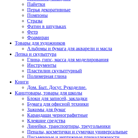
Пайетки
Перья декоративные
Помпоны
Стразы
Фатин в шпульках
Фетр
Фоамиран
Товары для художников
Альбомы и бумага для акварели и масла
Лепка и скульптура
Глина, гипс, масса для моделирования
Инструменты
Пластилин скульптурный
Полимерная глина
Книги
Дом. Быт. Досуг. Рукоделие.
Канцтовары, товары для школы
Блоки для записей, закладки
Бумага для офисной техники
Зажимы для бумаг
Карандаши чернографитные
Клеящие средства
Линейки, транспортиры, треугольники
Пеналы, косметички и сумочки универсальные
Письменные и чертежные принадлежности