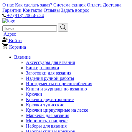
О нас
Как сделать заказ?
Система скидок
Оплата
Доставка
Гарантии
Контакты
Отзывы
Задать вопрос
+7 (913) 206-46-24
Адрес
Войти
Корзина
Вязание
Аксессуары для вязания
Бирки, нашивки
Заготовки для вязания
Изделия ручной работы
Инструменты и приспособления
Книги и журналы по вязанию
Крючки
Крючки двухсторонние
Крючки тунисские
Крючки циркулярные на леске
Маркеры для вязания
Мононить, спандекс
Наборы для вязания
Наборы спиц и крючков