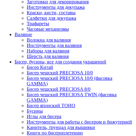
Заготовки для декорирования
Инструменты для декупажа
Краски, кисти, составы
Салфетки для декупажа
Трафареты
Часовые механизмы
Валяние
Волокна для валяния
Инструменты для валяния
Наборы для валяния
Шерсть для валяния
Бисер, бусины, все для создания украшений
Бисер Китай
Бисер чешский PRECIOSA 10/0
Бисер чешский PRECIOSA 10/0 (фасовка
GAMMA)
Бисер чешский PRECIOSA 8/0
Бисер чешский PRECIOSA TWIN (фасовка
GAMMA)
Бисер японский TOHO
Бусины
Иглы для бисера
Инструменты для работы с бисером и бижутерией
Канитель, трунцал для вышивки
Книги по бисероплетению