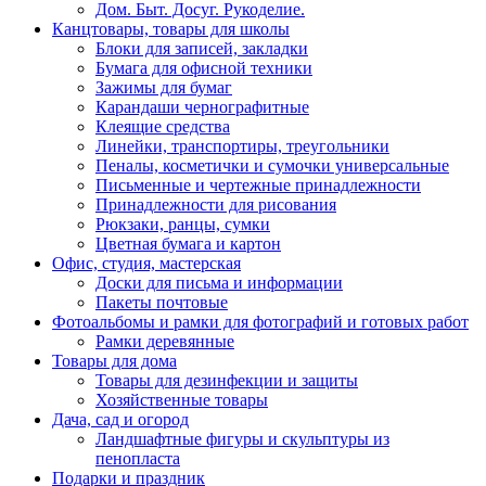
Дом. Быт. Досуг. Рукоделие.
Канцтовары, товары для школы
Блоки для записей, закладки
Бумага для офисной техники
Зажимы для бумаг
Карандаши чернографитные
Клеящие средства
Линейки, транспортиры, треугольники
Пеналы, косметички и сумочки универсальные
Письменные и чертежные принадлежности
Принадлежности для рисования
Рюкзаки, ранцы, сумки
Цветная бумага и картон
Офис, студия, мастерская
Доски для письма и информации
Пакеты почтовые
Фотоальбомы и рамки для фотографий и готовых работ
Рамки деревянные
Товары для дома
Товары для дезинфекции и защиты
Хозяйственные товары
Дача, сад и огород
Ландшафтные фигуры и скульптуры из
пенопласта
Подарки и праздник