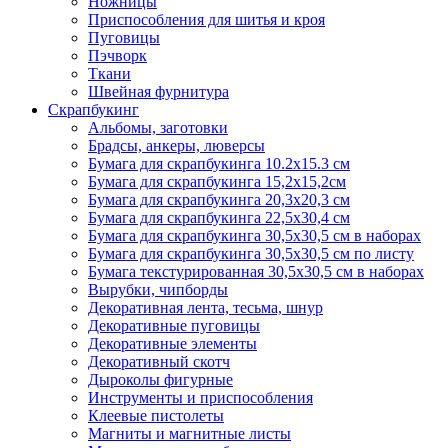
Ножницы
Приспособления для шитья и кроя
Пуговицы
Пэчворк
Ткани
Швейная фурнитура
Скрапбукинг
Альбомы, заготовки
Брадсы, анкеры, люверсы
Бумага для скрапбукинга 10.2х15.3 см
Бумага для скрапбукинга 15,2х15,2см
Бумага для скрапбукинга 20,3х20,3 см
Бумага для скрапбукинга 22,5х30,4 см
Бумага для скрапбукинга 30,5х30,5 см в наборах
Бумага для скрапбукинга 30,5х30,5 см по листу
Бумага текстурированная 30,5х30,5 см в наборах
Вырубки, чипборды
Декоративная лента, тесьма, шнур
Декоративные пуговицы
Декоративные элементы
Декоративный скотч
Дыроколы фигурные
Инструменты и приспособления
Клеевые пистолеты
Магниты и магнитные листы