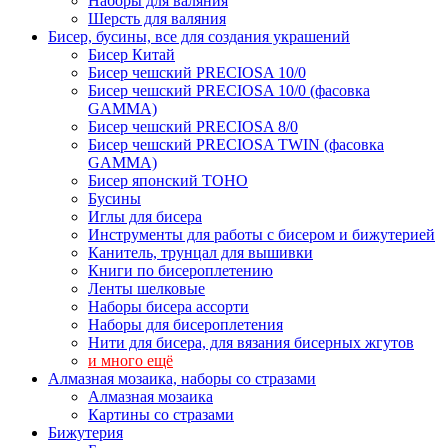
Наборы для валяния
Шерсть для валяния
Бисер, бусины, все для создания украшений
Бисер Китай
Бисер чешский PRECIOSA 10/0
Бисер чешский PRECIOSA 10/0 (фасовка
GAMMA)
Бисер чешский PRECIOSA 8/0
Бисер чешский PRECIOSA TWIN (фасовка
GAMMA)
Бисер японский TOHO
Бусины
Иглы для бисера
Инструменты для работы с бисером и бижутерией
Канитель, трунцал для вышивки
Книги по бисероплетению
Ленты шелковые
Наборы бисера ассорти
Наборы для бисероплетения
Нити для бисера, для вязания бисерных жгутов
и много ещё
Алмазная мозаика, наборы со стразами
Алмазная мозаика
Картины co стразами
Бижутерия