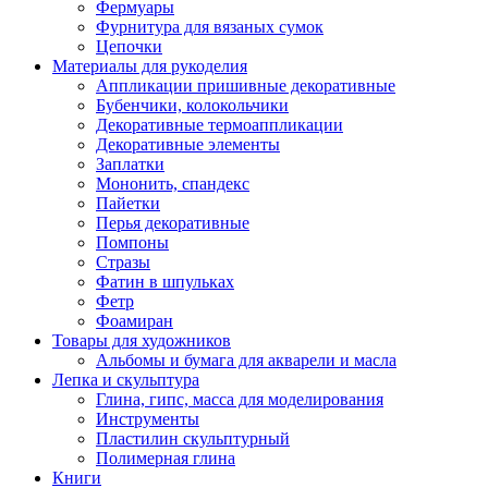
Фермуары
Фурнитура для вязаных сумок
Цепочки
Материалы для рукоделия
Аппликации пришивные декоративные
Бубенчики, колокольчики
Декоративные термоаппликации
Декоративные элементы
Заплатки
Мононить, спандекс
Пайетки
Перья декоративные
Помпоны
Стразы
Фатин в шпульках
Фетр
Фоамиран
Товары для художников
Альбомы и бумага для акварели и масла
Лепка и скульптура
Глина, гипс, масса для моделирования
Инструменты
Пластилин скульптурный
Полимерная глина
Книги