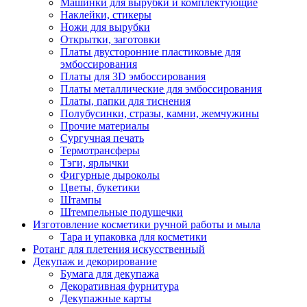
Машинки для вырубки и комплектующие
Наклейки, стикеры
Ножи для вырубки
Открытки, заготовки
Платы двусторонние пластиковые для
эмбоссирования
Платы для 3D эмбоссирования
Платы металлические для эмбоссирования
Платы, папки для тиснения
Полубусинки, стразы, камни, жемчужины
Прочие материалы
Сургучная печать
Термотрансферы
Тэги, ярлычки
Фигурные дыроколы
Цветы, букетики
Штампы
Штемпельные подушечки
Изготовление косметики ручной работы и мыла
Тара и упаковка для косметики
Ротанг для плетения искусственный
Декупаж и декорирование
Бумага для декупажа
Декоративная фурнитура
Декупажные карты