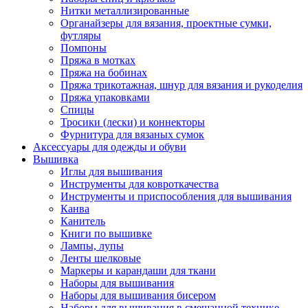
Нитки металлизированные
Органайзеры для вязания, проектные сумки,
футляры
Помпоны
Пряжа в мотках
Пряжа на бобинах
Пряжа трикотажная, шнур для вязания и рукоделия
Пряжа упаковками
Спицы
Тросики (лески) и коннекторы
Фурнитура для вязаных сумок
Аксессуары для одежды и обуви
Вышивка
Иглы для вышивания
Инструменты для ковроткачества
Инструменты и приспособления для вышивания
Канва
Канитель
Книги по вышивке
Лампы, лупы
Ленты шелковые
Маркеры и карандаши для ткани
Наборы для вышивания
Наборы для вышивания бисером
Наборы для вышивания в смешанной технике