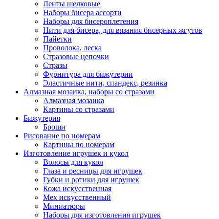
Ленты шелковые
Наборы бисера ассорти
Наборы для бисероплетения
Нити для бисера, для вязания бисерных жгутов
Пайетки
Проволока, леска
Стразовые цепочки
Стразы
Фурнитура для бижутерии
Эластичные нити, спандекс, резинка
Алмазная мозаика, наборы со стразами
Алмазная мозаика
Картины co стразами
Бижутерия
Броши
Рисование по номерам
Картины по номерам
Изготовление игрушек и кукол
Волосы для кукол
Глаза и ресницы для игрушек
Губки и ротики для игрушек
Кожа искусственная
Мех искусственный
Миниатюры
Наборы для изготовления игрушек