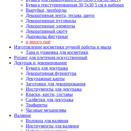
Бумага текстурированная 30,5х30,5 см в наборах
Вырубки, чипборды
Декоративная лента, тесьма, шнур
Декоративные пуговицы
Декоративные элементы
Декоративный скотч
Дыроколы фигурные
и много ещё
Изготовление косметики ручной работы и мыла
Тара и упаковка для косметики
Ротанг для плетения искусственный
Декупаж и декорирование
Бумага для декупажа
Декоративная фурнитура
Декупажные карты
Заготовки для декорирования
Инструменты для декупажа
Краски, кисти, составы
Салфетки для декупажа
Трафареты
Часовые механизмы
Валяние
Волокна для валяния
Инструменты для валяния