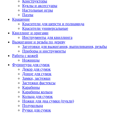
Конструкторы
Куклы и аксессуары
Настольные игры
Пазлы
Крашение
Красители для шерсти и полиамида
Красители универсальные
Квиллинг и оригами
Инструменты для квиллинга
Выжигание и резьба по дереву
Заготовки для выжигания, выпиливания, резьбы
Приборы и инструменты
Работа с кожей
Ножницы
Фурнитура для сумок
Декор для сумок
Донце для сумок
Замки, застежки
Застежки фастексы
Карабины
Карабины кольца
Кольца для сумок
Ножки для дна сумки (пукли)
Полукольца
Ручки для сумок