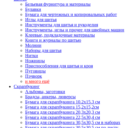
Бельевая фурнитура и материалы
Булавки
Бумага для чертежных и копировальных работ
Иглы для шитья
Инструменты для шитья и рукоделия
Инструменты, иглы и прочее для швейных машин
Клеевые, подкладочные материалы
Книги и журналы по шитью
Молнии
Наборы для шитья
Нитки
Ножницы
Приспособления для шитья и кроя
Пуговицы
Пэчворк
и много ещё
Скрапбукинг
Альбомы, заготовки
Брадсы, анкеры, люверсы
Бумага для скрапбукинга 10.2х15.3 см
Бумага для скрапбукинга 15,2х15,2см
Бумага для скрапбукинга 20,3х20,3 см
Бумага для скрапбукинга 22,5х30,4 см
Бумага для скрапбукинга 30,5х30,5 см в наборах
Бумага для скрапбукинга 30,5х30,5 см по листу