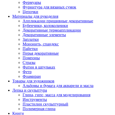
Фермуары
Фурнитура для вязаных сумок
Цепочки
Материалы для рукоделия
Аппликации пришивные декоративные
Бубенчики, колокольчики
Декоративные термоаппликации
Декоративные элементы
Заплатки
Мононить, спандекс
Пайетки
Перья декоративные
Помпоны
Стразы
Фатин в шпульках
Фетр
Фоамиран
Товары для художников
Альбомы и бумага для акварели и масла
Лепка и скульптура
Глина, гипс, масса для моделирования
Инструменты
Пластилин скульптурный
Полимерная глина
Книги