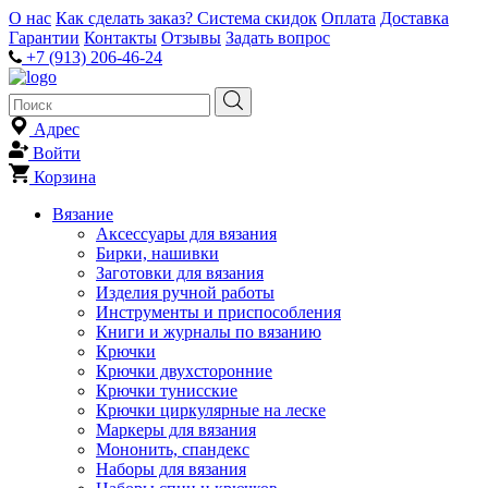
О нас
Как сделать заказ?
Система скидок
Оплата
Доставка
Гарантии
Контакты
Отзывы
Задать вопрос
+7 (913) 206-46-24
Адрес
Войти
Корзина
Вязание
Аксессуары для вязания
Бирки, нашивки
Заготовки для вязания
Изделия ручной работы
Инструменты и приспособления
Книги и журналы по вязанию
Крючки
Крючки двухсторонние
Крючки тунисские
Крючки циркулярные на леске
Маркеры для вязания
Мононить, спандекс
Наборы для вязания