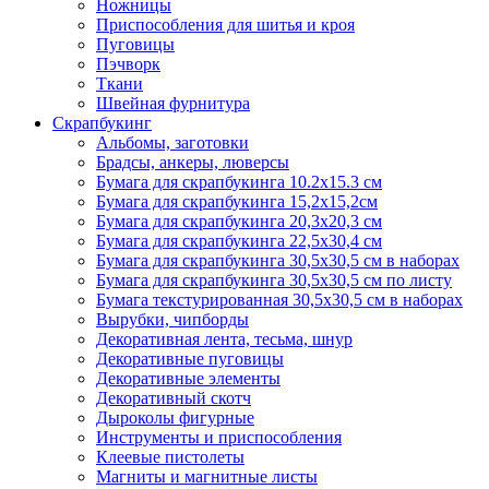
Ножницы
Приспособления для шитья и кроя
Пуговицы
Пэчворк
Ткани
Швейная фурнитура
Скрапбукинг
Альбомы, заготовки
Брадсы, анкеры, люверсы
Бумага для скрапбукинга 10.2х15.3 см
Бумага для скрапбукинга 15,2х15,2см
Бумага для скрапбукинга 20,3х20,3 см
Бумага для скрапбукинга 22,5х30,4 см
Бумага для скрапбукинга 30,5х30,5 см в наборах
Бумага для скрапбукинга 30,5х30,5 см по листу
Бумага текстурированная 30,5х30,5 см в наборах
Вырубки, чипборды
Декоративная лента, тесьма, шнур
Декоративные пуговицы
Декоративные элементы
Декоративный скотч
Дыроколы фигурные
Инструменты и приспособления
Клеевые пистолеты
Магниты и магнитные листы