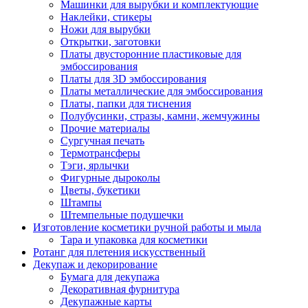
Машинки для вырубки и комплектующие
Наклейки, стикеры
Ножи для вырубки
Открытки, заготовки
Платы двусторонние пластиковые для
эмбоссирования
Платы для 3D эмбоссирования
Платы металлические для эмбоссирования
Платы, папки для тиснения
Полубусинки, стразы, камни, жемчужины
Прочие материалы
Сургучная печать
Термотрансферы
Тэги, ярлычки
Фигурные дыроколы
Цветы, букетики
Штампы
Штемпельные подушечки
Изготовление косметики ручной работы и мыла
Тара и упаковка для косметики
Ротанг для плетения искусственный
Декупаж и декорирование
Бумага для декупажа
Декоративная фурнитура
Декупажные карты