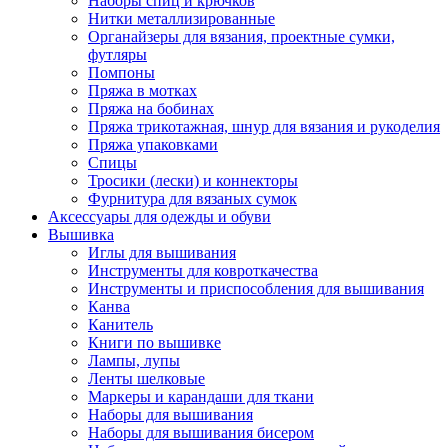
Наборы спиц и крючков
Нитки металлизированные
Органайзеры для вязания, проектные сумки,
футляры
Помпоны
Пряжа в мотках
Пряжа на бобинах
Пряжа трикотажная, шнур для вязания и рукоделия
Пряжа упаковками
Спицы
Тросики (лески) и коннекторы
Фурнитура для вязаных сумок
Аксессуары для одежды и обуви
Вышивка
Иглы для вышивания
Инструменты для ковроткачества
Инструменты и приспособления для вышивания
Канва
Канитель
Книги по вышивке
Лампы, лупы
Ленты шелковые
Маркеры и карандаши для ткани
Наборы для вышивания
Наборы для вышивания бисером