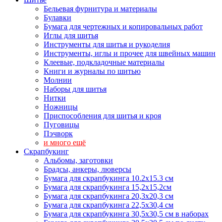
Бельевая фурнитура и материалы
Булавки
Бумага для чертежных и копировальных работ
Иглы для шитья
Инструменты для шитья и рукоделия
Инструменты, иглы и прочее для швейных машин
Клеевые, подкладочные материалы
Книги и журналы по шитью
Молнии
Наборы для шитья
Нитки
Ножницы
Приспособления для шитья и кроя
Пуговицы
Пэчворк
и много ещё
Скрапбукинг
Альбомы, заготовки
Брадсы, анкеры, люверсы
Бумага для скрапбукинга 10.2х15.3 см
Бумага для скрапбукинга 15,2х15,2см
Бумага для скрапбукинга 20,3х20,3 см
Бумага для скрапбукинга 22,5х30,4 см
Бумага для скрапбукинга 30,5х30,5 см в наборах