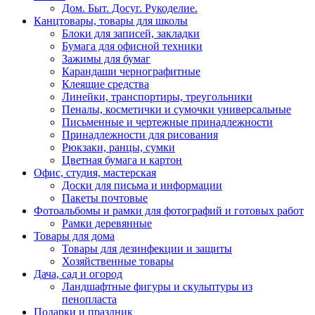
Дом. Быт. Досуг. Рукоделие.
Канцтовары, товары для школы
Блоки для записей, закладки
Бумага для офисной техники
Зажимы для бумаг
Карандаши чернографитные
Клеящие средства
Линейки, транспортиры, треугольники
Пеналы, косметички и сумочки универсальные
Письменные и чертежные принадлежности
Принадлежности для рисования
Рюкзаки, ранцы, сумки
Цветная бумага и картон
Офис, студия, мастерская
Доски для письма и информации
Пакеты почтовые
Фотоальбомы и рамки для фотографий и готовых работ
Рамки деревянные
Товары для дома
Товары для дезинфекции и защиты
Хозяйственные товары
Дача, сад и огород
Ландшафтные фигуры и скульптуры из
пенопласта
Подарки и праздник