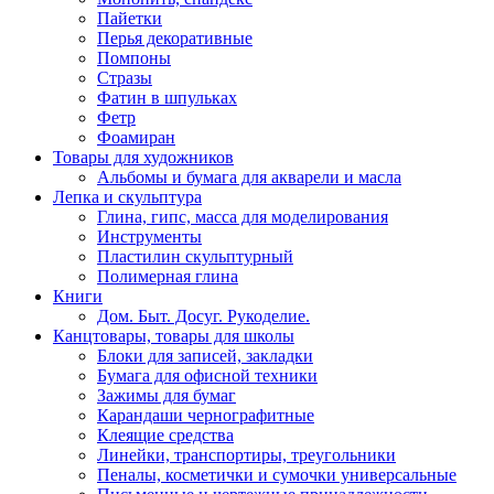
Пайетки
Перья декоративные
Помпоны
Стразы
Фатин в шпульках
Фетр
Фоамиран
Товары для художников
Альбомы и бумага для акварели и масла
Лепка и скульптура
Глина, гипс, масса для моделирования
Инструменты
Пластилин скульптурный
Полимерная глина
Книги
Дом. Быт. Досуг. Рукоделие.
Канцтовары, товары для школы
Блоки для записей, закладки
Бумага для офисной техники
Зажимы для бумаг
Карандаши чернографитные
Клеящие средства
Линейки, транспортиры, треугольники
Пеналы, косметички и сумочки универсальные