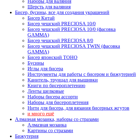
Наборы для валяния
Шерсть для валяния
Бисер, бусины, все для создания украшений
Бисер Китай
Бисер чешский PRECIOSA 10/0
Бисер чешский PRECIOSA 10/0 (фасовка
GAMMA)
Бисер чешский PRECIOSA 8/0
Бисер чешский PRECIOSA TWIN (фасовка
GAMMA)
Бисер японский TOHO
Бусины
Иглы для бисера
Инструменты для работы с бисером и бижутерией
Канитель, трунцал для вышивки
Книги по бисероплетению
Ленты шелковые
Наборы бисера ассорти
Наборы для бисероплетения
Нити для бисера, для вязания бисерных жгутов
и много ещё
Алмазная мозаика, наборы со стразами
Алмазная мозаика
Картины co стразами
Бижутерия