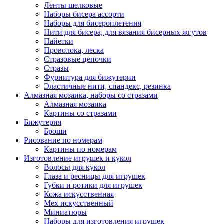
Ленты шелковые
Наборы бисера ассорти
Наборы для бисероплетения
Нити для бисера, для вязания бисерных жгутов
Пайетки
Проволока, леска
Стразовые цепочки
Стразы
Фурнитура для бижутерии
Эластичные нити, спандекс, резинка
Алмазная мозаика, наборы со стразами
Алмазная мозаика
Картины co стразами
Бижутерия
Броши
Рисование по номерам
Картины по номерам
Изготовление игрушек и кукол
Волосы для кукол
Глаза и ресницы для игрушек
Губки и ротики для игрушек
Кожа искусственная
Мех искусственный
Миниатюры
Наборы для изготовления игрушек