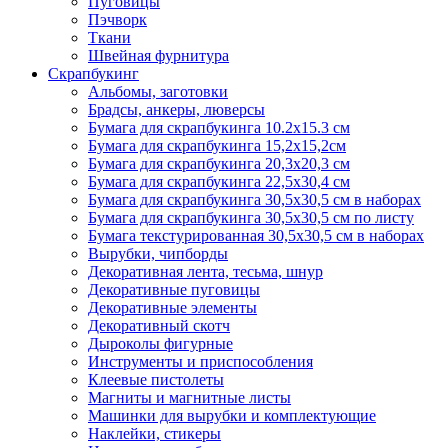
Пуговицы
Пэчворк
Ткани
Швейная фурнитура
Скрапбукинг
Альбомы, заготовки
Брадсы, анкеры, люверсы
Бумага для скрапбукинга 10.2х15.3 см
Бумага для скрапбукинга 15,2х15,2см
Бумага для скрапбукинга 20,3х20,3 см
Бумага для скрапбукинга 22,5х30,4 см
Бумага для скрапбукинга 30,5х30,5 см в наборах
Бумага для скрапбукинга 30,5х30,5 см по листу
Бумага текстурированная 30,5х30,5 см в наборах
Вырубки, чипборды
Декоративная лента, тесьма, шнур
Декоративные пуговицы
Декоративные элементы
Декоративный скотч
Дыроколы фигурные
Инструменты и приспособления
Клеевые пистолеты
Магниты и магнитные листы
Машинки для вырубки и комплектующие
Наклейки, стикеры