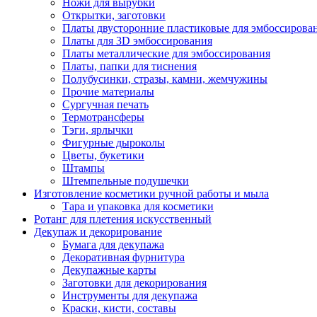
Ножи для вырубки
Открытки, заготовки
Платы двусторонние пластиковые для эмбоссирова
Платы для 3D эмбоссирования
Платы металлические для эмбоссирования
Платы, папки для тиснения
Полубусинки, стразы, камни, жемчужины
Прочие материалы
Сургучная печать
Термотрансферы
Тэги, ярлычки
Фигурные дыроколы
Цветы, букетики
Штампы
Штемпельные подушечки
Изготовление косметики ручной работы и мыла
Тара и упаковка для косметики
Ротанг для плетения искусственный
Декупаж и декорирование
Бумага для декупажа
Декоративная фурнитура
Декупажные карты
Заготовки для декорирования
Инструменты для декупажа
Краски, кисти, составы