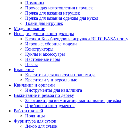
Помпоны
Прочее для изготовления игрушек
Пряжа для вязания игрушек
Пряжа для вязания одежды для кукол
Ткани для игрушек
Моделирование
Игры, игрушки, конструкторы
Басик и Ко - брендовые игрушки BUDI BASA поступ
Игровые, сборные модели
Конструкторы
Куклы и аксессуары
Настольные игры
Пазлы
Крашение
Красители для шерсти и полиамида
Красители универсальные
Квиллинг и оригами
Инструменты для квиллинга
Выжигание и резьба по дереву
Заготовки для выжигания, выпиливания, резьбы
Приборы и инструменты
Работа с кожей
Ножницы
Фурнитура для сумок
Декор для сумок