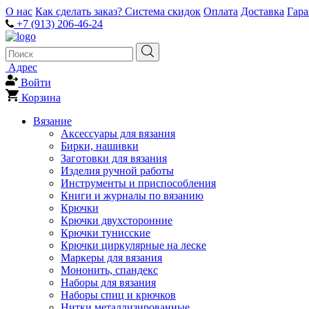
О нас
Как сделать заказ?
Система скидок
Оплата
Доставка
Гар
+7 (913) 206-46-24
Адрес
Войти
Корзина
Вязание
Аксессуары для вязания
Бирки, нашивки
Заготовки для вязания
Изделия ручной работы
Инструменты и приспособления
Книги и журналы по вязанию
Крючки
Крючки двухсторонние
Крючки тунисские
Крючки циркулярные на леске
Маркеры для вязания
Мононить, спандекс
Наборы для вязания
Наборы спиц и крючков
Нитки металлизированные