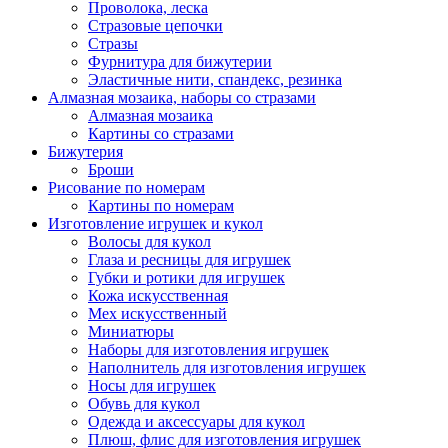
Проволока, леска
Стразовые цепочки
Стразы
Фурнитура для бижутерии
Эластичные нити, спандекс, резинка
Алмазная мозаика, наборы со стразами
Алмазная мозаика
Картины co стразами
Бижутерия
Броши
Рисование по номерам
Картины по номерам
Изготовление игрушек и кукол
Волосы для кукол
Глаза и ресницы для игрушек
Губки и ротики для игрушек
Кожа искусственная
Мех искусственный
Миниатюры
Наборы для изготовления игрушек
Наполнитель для изготовления игрушек
Носы для игрушек
Обувь для кукол
Одежда и аксессуары для кукол
Плюш, флис для изготовления игрушек