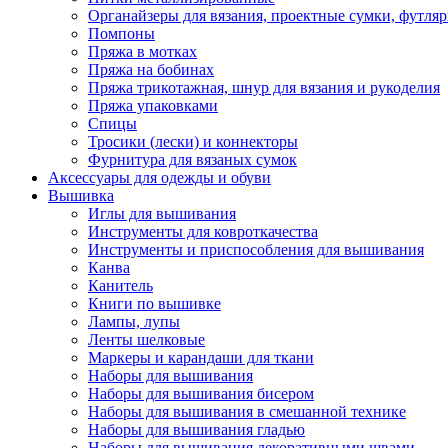
Органайзеры для вязания, проектные сумки, футля
Помпоны
Пряжа в мотках
Пряжа на бобинах
Пряжа трикотажная, шнур для вязания и рукоделия
Пряжа упаковками
Спицы
Тросики (лески) и коннекторы
Фурнитура для вязаных сумок
Аксессуары для одежды и обуви
Вышивка
Иглы для вышивания
Инструменты для ковроткачества
Инструменты и приспособления для вышивания
Канва
Канитель
Книги по вышивке
Лампы, лупы
Ленты шелковые
Маркеры и карандаши для ткани
Наборы для вышивания
Наборы для вышивания бисером
Наборы для вышивания в смешанной технике
Наборы для вышивания гладью
Наборы для вышивания декоративными швами