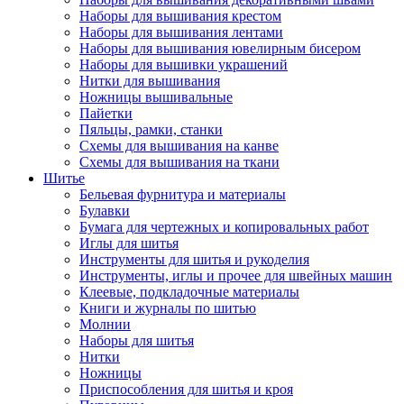
Наборы для вышивания крестом
Наборы для вышивания лентами
Наборы для вышивания ювелирным бисером
Наборы для вышивки украшений
Нитки для вышивания
Ножницы вышивальные
Пайетки
Пяльцы, рамки, станки
Схемы для вышивания на канве
Схемы для вышивания на ткани
Шитье
Бельевая фурнитура и материалы
Булавки
Бумага для чертежных и копировальных работ
Иглы для шитья
Инструменты для шитья и рукоделия
Инструменты, иглы и прочее для швейных машин
Клеевые, подкладочные материалы
Книги и журналы по шитью
Молнии
Наборы для шитья
Нитки
Ножницы
Приспособления для шитья и кроя