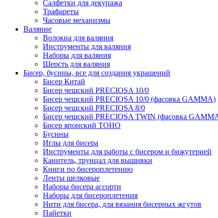
Салфетки для декупажа
Трафареты
Часовые механизмы
Валяние
Волокна для валяния
Инструменты для валяния
Наборы для валяния
Шерсть для валяния
Бисер, бусины, все для создания украшений
Бисер Китай
Бисер чешский PRECIOSA 10/0
Бисер чешский PRECIOSA 10/0 (фасовка GAMMA)
Бисер чешский PRECIOSA 8/0
Бисер чешский PRECIOSA TWIN (фасовка GAMM
Бисер японский TOHO
Бусины
Иглы для бисера
Инструменты для работы с бисером и бижутерией
Канитель, трунцал для вышивки
Книги по бисероплетению
Ленты шелковые
Наборы бисера ассорти
Наборы для бисероплетения
Нити для бисера, для вязания бисерных жгутов
Пайетки