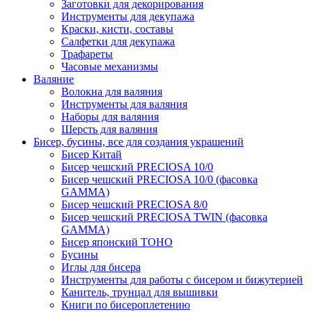
Заготовки для декорирования
Инструменты для декупажа
Краски, кисти, составы
Салфетки для декупажа
Трафареты
Часовые механизмы
Валяние
Волокна для валяния
Инструменты для валяния
Наборы для валяния
Шерсть для валяния
Бисер, бусины, все для создания украшений
Бисер Китай
Бисер чешский PRECIOSA 10/0
Бисер чешский PRECIOSA 10/0 (фасовка
GAMMA)
Бисер чешский PRECIOSA 8/0
Бисер чешский PRECIOSA TWIN (фасовка
GAMMA)
Бисер японский TOHO
Бусины
Иглы для бисера
Инструменты для работы с бисером и бижутерией
Канитель, трунцал для вышивки
Книги по бисероплетению