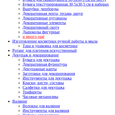
Бумага текстурированная 30,5х30,5 см в наборах
Вырубки, чипборды
Декоративная лента, тесьма, шнур
Декоративные пуговицы
Декоративные элементы
Декоративный скотч
Дыроколы фигурные
и много ещё
Изготовление косметики ручной работы и мыла
Тара и упаковка для косметики
Ротанг для плетения искусственный
Декупаж и декорирование
Бумага для декупажа
Декоративная фурнитура
Декупажные карты
Заготовки для декорирования
Инструменты для декупажа
Краски, кисти, составы
Салфетки для декупажа
Трафареты
Часовые механизмы
Валяние
Волокна для валяния
Инструменты для валяния