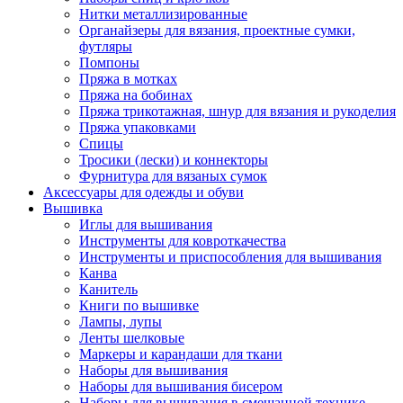
Нитки металлизированные
Органайзеры для вязания, проектные сумки,
футляры
Помпоны
Пряжа в мотках
Пряжа на бобинах
Пряжа трикотажная, шнур для вязания и рукоделия
Пряжа упаковками
Спицы
Тросики (лески) и коннекторы
Фурнитура для вязаных сумок
Аксессуары для одежды и обуви
Вышивка
Иглы для вышивания
Инструменты для ковроткачества
Инструменты и приспособления для вышивания
Канва
Канитель
Книги по вышивке
Лампы, лупы
Ленты шелковые
Маркеры и карандаши для ткани
Наборы для вышивания
Наборы для вышивания бисером
Наборы для вышивания в смешанной технике