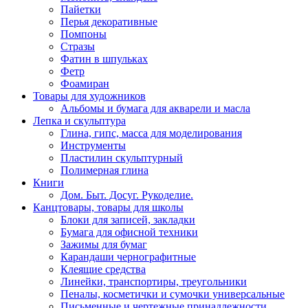
Пайетки
Перья декоративные
Помпоны
Стразы
Фатин в шпульках
Фетр
Фоамиран
Товары для художников
Альбомы и бумага для акварели и масла
Лепка и скульптура
Глина, гипс, масса для моделирования
Инструменты
Пластилин скульптурный
Полимерная глина
Книги
Дом. Быт. Досуг. Рукоделие.
Канцтовары, товары для школы
Блоки для записей, закладки
Бумага для офисной техники
Зажимы для бумаг
Карандаши чернографитные
Клеящие средства
Линейки, транспортиры, треугольники
Пеналы, косметички и сумочки универсальные
Письменные и чертежные принадлежности