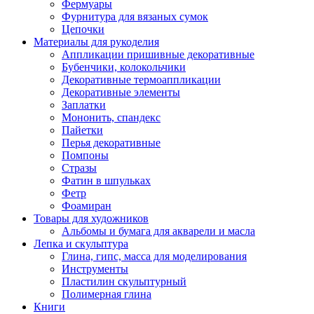
Фермуары
Фурнитура для вязаных сумок
Цепочки
Материалы для рукоделия
Аппликации пришивные декоративные
Бубенчики, колокольчики
Декоративные термоаппликации
Декоративные элементы
Заплатки
Мононить, спандекс
Пайетки
Перья декоративные
Помпоны
Стразы
Фатин в шпульках
Фетр
Фоамиран
Товары для художников
Альбомы и бумага для акварели и масла
Лепка и скульптура
Глина, гипс, масса для моделирования
Инструменты
Пластилин скульптурный
Полимерная глина
Книги