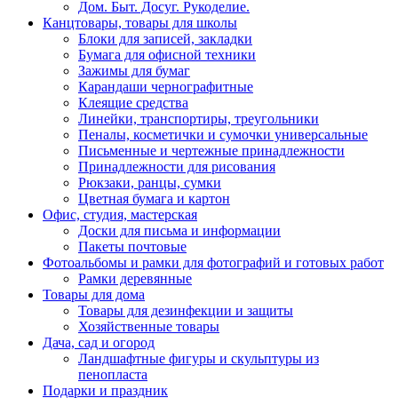
Дом. Быт. Досуг. Рукоделие.
Канцтовары, товары для школы
Блоки для записей, закладки
Бумага для офисной техники
Зажимы для бумаг
Карандаши чернографитные
Клеящие средства
Линейки, транспортиры, треугольники
Пеналы, косметички и сумочки универсальные
Письменные и чертежные принадлежности
Принадлежности для рисования
Рюкзаки, ранцы, сумки
Цветная бумага и картон
Офис, студия, мастерская
Доски для письма и информации
Пакеты почтовые
Фотоальбомы и рамки для фотографий и готовых работ
Рамки деревянные
Товары для дома
Товары для дезинфекции и защиты
Хозяйственные товары
Дача, сад и огород
Ландшафтные фигуры и скульптуры из
пенопласта
Подарки и праздник