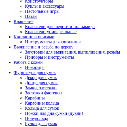
Конструкторы
Куклы и аксессуары
Настольные игры
Пазлы
Крашение
Красители для шерсти и полиамида
Красители универсальные
Квиллинг и оригами
Инструменты для квиллинга
Выжигание и резьба по дереву
Заготовки для выжигания, выпиливания, резьбы
Приборы и инструменты
Работа с кожей
Ножницы
Фурнитура для сумок
Декор для сумок
Донце для сумок
Замки, застежки
Застежки фастексы
Карабины
Карабины кольца
Кольца для сумок
Ножки для дна сумки (пукли)
Полукольца
Ручки для сумок