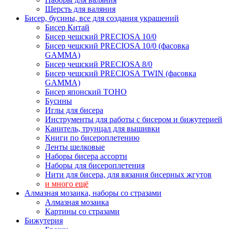
Шерсть для валяния
Бисер, бусины, все для создания украшений
Бисер Китай
Бисер чешский PRECIOSA 10/0
Бисер чешский PRECIOSA 10/0 (фасовка
GAMMA)
Бисер чешский PRECIOSA 8/0
Бисер чешский PRECIOSA TWIN (фасовка
GAMMA)
Бисер японский TOHO
Бусины
Иглы для бисера
Инструменты для работы с бисером и бижутерией
Канитель, трунцал для вышивки
Книги по бисероплетению
Ленты шелковые
Наборы бисера ассорти
Наборы для бисероплетения
Нити для бисера, для вязания бисерных жгутов
и много ещё
Алмазная мозаика, наборы со стразами
Алмазная мозаика
Картины co стразами
Бижутерия