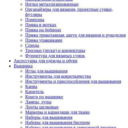
Нитки металлизированные
Органайзеры для вязания, проектные сумки,
футляры
Помпоны
Пряжа в мотках
Пряжа на бобинах
Пряжа трикотажная, шнур для вязания и рукоделия
Пряжа упаковками
Спицы
Тросики (лески) и коннекторы
Фурнитура для вязаных сумок
Аксессуары для одежды и обуви
Вышивка
Иглы для вышивания
Инструменты для ковроткачества
Инструменты и приспособления для вышивания
Канва
Канитель
Книги по вышивке
Лампы, лупы
Ленты шелковые
Маркеры и карандаши для ткани
Наборы для вышивания
Наборы для вышивания бисером
Наборы для вышивания в смешанной технике