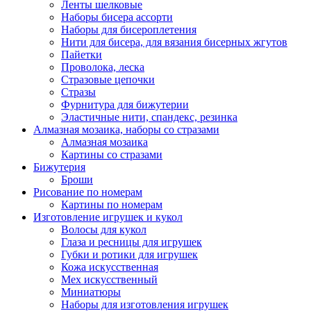
Ленты шелковые
Наборы бисера ассорти
Наборы для бисероплетения
Нити для бисера, для вязания бисерных жгутов
Пайетки
Проволока, леска
Стразовые цепочки
Стразы
Фурнитура для бижутерии
Эластичные нити, спандекс, резинка
Алмазная мозаика, наборы со стразами
Алмазная мозаика
Картины co стразами
Бижутерия
Броши
Рисование по номерам
Картины по номерам
Изготовление игрушек и кукол
Волосы для кукол
Глаза и ресницы для игрушек
Губки и ротики для игрушек
Кожа искусственная
Мех искусственный
Миниатюры
Наборы для изготовления игрушек