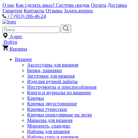
О нас
Как сделать заказ?
Система скидок
Оплата
Доставка
Гарантии
Контакты
Отзывы
Задать вопрос
+7 (913) 206-46-24
Адрес
Войти
Корзина
Вязание
Аксессуары для вязания
Бирки, нашивки
Заготовки для вязания
Изделия ручной работы
Инструменты и приспособления
Книги и журналы по вязанию
Крючки
Крючки двухсторонние
Крючки тунисские
Крючки циркулярные на леске
Маркеры для вязания
Мононить, спандекс
Наборы для вязания
Наборы спиц и крючков