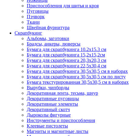
Ножницы
Приспособления для шитья и кроя
Пуговицы
Пэчворк
Ткани
Швейная фурнитура
Скрапбукинг
Альбомы, заготовки
Брадсы, анкеры, люверсы
Бумага для скрапбукинга 10.2х15.3 см
Бумага для скрапбукинга 15,2х15,2см
Бумага для скрапбукинга 20,3х20,3 см
Бумага для скрапбукинга 22,5х30,4 см
Бумага для скрапбукинга 30,5х30,5 см в наборах
Бумага для скрапбукинга 30,5х30,5 см по листу
Бумага текстурированная 30,5х30,5 см в наборах
Вырубки, чипборды
Декоративная лента, тесьма, шнур
Декоративные пуговицы
Декоративные элементы
Декоративный скотч
Дыроколы фигурные
Инструменты и приспособления
Клеевые пистолеты
Магниты и магнитные листы