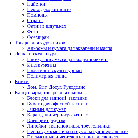
Пайетки
Перья декоративные
Помпоны
Стразы
Фатин в шпульках
Фетр
Фоамиран
Товары для художников
Альбомы и бумага для акварели и масла
Лепка и скульптура
Глина, гипс, масса для моделирования
Инструменты
Пластилин скульптурный
Полимерная глина
Книги
Дом. Быт. Досуг. Рукоделие.
Канцтовары, товары для школы
Блоки для записей, закладки
Бумага для офисной техники
Зажимы для бумаг
Карандаши чернографитные
Клеящие средства
Линейки, транспортиры, треугольники
Пеналы, косметички и сумочки универсальные
Письменные и чертежные принадлежности