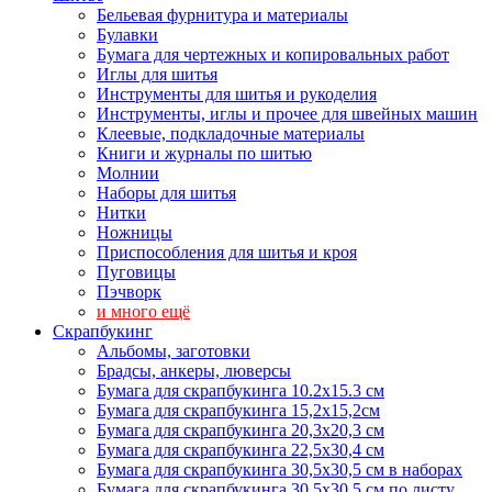
Бельевая фурнитура и материалы
Булавки
Бумага для чертежных и копировальных работ
Иглы для шитья
Инструменты для шитья и рукоделия
Инструменты, иглы и прочее для швейных машин
Клеевые, подкладочные материалы
Книги и журналы по шитью
Молнии
Наборы для шитья
Нитки
Ножницы
Приспособления для шитья и кроя
Пуговицы
Пэчворк
и много ещё
Скрапбукинг
Альбомы, заготовки
Брадсы, анкеры, люверсы
Бумага для скрапбукинга 10.2х15.3 см
Бумага для скрапбукинга 15,2х15,2см
Бумага для скрапбукинга 20,3х20,3 см
Бумага для скрапбукинга 22,5х30,4 см
Бумага для скрапбукинга 30,5х30,5 см в наборах
Бумага для скрапбукинга 30,5х30,5 см по листу