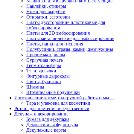
Машинки для вырубки и комплектующие
Наклейки, стикеры
Ножи для вырубки
Открытки, заготовки
Платы двусторонние пластиковые для
эмбоссирования
Платы для 3D эмбоссирования
Платы металлические для эмбоссирования
Платы, папки для тиснения
Полубусинки, стразы, камни, жемчужины
Прочие материалы
Сургучная печать
Термотрансферы
Тэги, ярлычки
Фигурные дыроколы
Цветы, букетики
Штампы
Штемпельные подушечки
Изготовление косметики ручной работы и мыла
Тара и упаковка для косметики
Ротанг для плетения искусственный
Декупаж и декорирование
Бумага для декупажа
Декоративная фурнитура
Декупажные карты