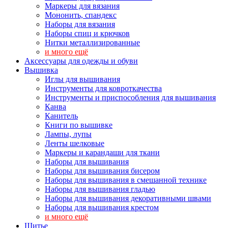
Маркеры для вязания
Мононить, спандекс
Наборы для вязания
Наборы спиц и крючков
Нитки металлизированные
и много ещё
Аксессуары для одежды и обуви
Вышивка
Иглы для вышивания
Инструменты для ковроткачества
Инструменты и приспособления для вышивания
Канва
Канитель
Книги по вышивке
Лампы, лупы
Ленты шелковые
Маркеры и карандаши для ткани
Наборы для вышивания
Наборы для вышивания бисером
Наборы для вышивания в смешанной технике
Наборы для вышивания гладью
Наборы для вышивания декоративными швами
Наборы для вышивания крестом
и много ещё
Шитье