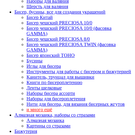
Наборы для валяния
Шерсть для валяния
Бисер, бусины, все для создания украшений
Бисер Китай
Бисер чешский PRECIOSA 10/0
Бисер чешский PRECIOSA 10/0 (фасовка
GAMMA)
Бисер чешский PRECIOSA 8/0
Бисер чешский PRECIOSA TWIN (фасовка
GAMMA)
Бисер японский TOHO
Бусины
Иглы для бисера
Инструменты для работы с бисером и бижутерией
Канитель, трунцал для вышивки
Книги по бисероплетению
Ленты шелковые
Наборы бисера ассорти
Наборы для бисероплетения
Нити для бисера, для вязания бисерных жгутов
и много ещё
Алмазная мозаика, наборы со стразами
Алмазная мозаика
Картины co стразами
Бижутерия