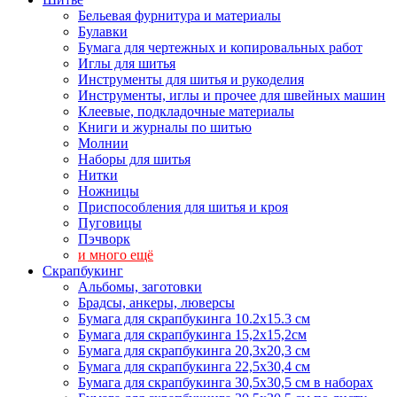
Бельевая фурнитура и материалы
Булавки
Бумага для чертежных и копировальных работ
Иглы для шитья
Инструменты для шитья и рукоделия
Инструменты, иглы и прочее для швейных машин
Клеевые, подкладочные материалы
Книги и журналы по шитью
Молнии
Наборы для шитья
Нитки
Ножницы
Приспособления для шитья и кроя
Пуговицы
Пэчворк
и много ещё
Скрапбукинг
Альбомы, заготовки
Брадсы, анкеры, люверсы
Бумага для скрапбукинга 10.2х15.3 см
Бумага для скрапбукинга 15,2х15,2см
Бумага для скрапбукинга 20,3х20,3 см
Бумага для скрапбукинга 22,5х30,4 см
Бумага для скрапбукинга 30,5х30,5 см в наборах