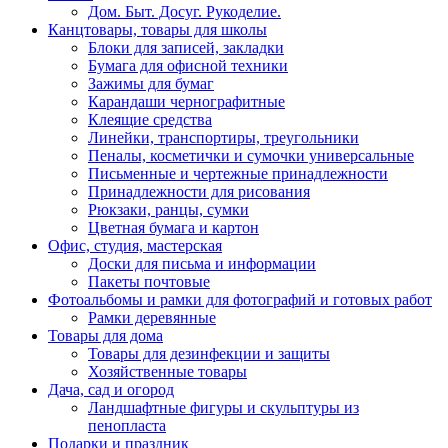
Дом. Быт. Досуг. Рукоделие.
Канцтовары, товары для школы
Блоки для записей, закладки
Бумага для офисной техники
Зажимы для бумаг
Карандаши чернографитные
Клеящие средства
Линейки, транспортиры, треугольники
Пеналы, косметички и сумочки универсальные
Письменные и чертежные принадлежности
Принадлежности для рисования
Рюкзаки, ранцы, сумки
Цветная бумага и картон
Офис, студия, мастерская
Доски для письма и информации
Пакеты почтовые
Фотоальбомы и рамки для фотографий и готовых работ
Рамки деревянные
Товары для дома
Товары для дезинфекции и защиты
Хозяйственные товары
Дача, сад и огород
Ландшафтные фигуры и скульптуры из
пенопласта
Подарки и праздник