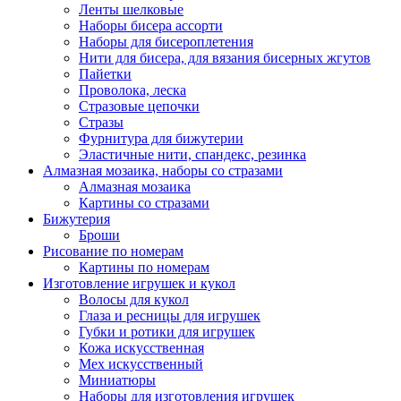
Ленты шелковые
Наборы бисера ассорти
Наборы для бисероплетения
Нити для бисера, для вязания бисерных жгутов
Пайетки
Проволока, леска
Стразовые цепочки
Стразы
Фурнитура для бижутерии
Эластичные нити, спандекс, резинка
Алмазная мозаика, наборы со стразами
Алмазная мозаика
Картины co стразами
Бижутерия
Броши
Рисование по номерам
Картины по номерам
Изготовление игрушек и кукол
Волосы для кукол
Глаза и ресницы для игрушек
Губки и ротики для игрушек
Кожа искусственная
Мех искусственный
Миниатюры
Наборы для изготовления игрушек