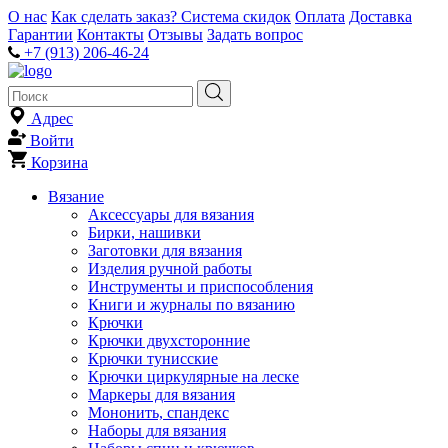
О нас
Как сделать заказ?
Система скидок
Оплата
Доставка
Гарантии
Контакты
Отзывы
Задать вопрос
+7 (913) 206-46-24
Адрес
Войти
Корзина
Вязание
Аксессуары для вязания
Бирки, нашивки
Заготовки для вязания
Изделия ручной работы
Инструменты и приспособления
Книги и журналы по вязанию
Крючки
Крючки двухсторонние
Крючки тунисские
Крючки циркулярные на леске
Маркеры для вязания
Мононить, спандекс
Наборы для вязания