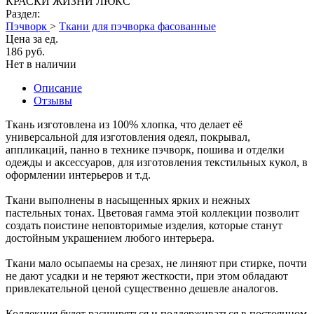
КРАСКИ ЖИЗНИ ЛЮКС
Раздел:
Пэчворк
>
Ткани для пэчворка фасованные
Цена за ед.
186 руб.
Нет в наличии
Описание
Отзывы
Ткань изготовлена из 100% хлопка, что делает её
универсальной для изготовления одеял, покрывал,
аппликаций, панно в технике пэчворк, пошива и отделки
одежды и аксессуаров, для изготовления текстильных кукол, в
оформлении интерьеров и т.д.
Ткани выполнены в насыщенных ярких и нежных
пастельных тонах. Цветовая гамма этой коллекции позволит
создать поистине неповторимые изделия, которые станут
достойным украшением любого интерьера.
Ткани мало осыпаемы на срезах, не линяют при стирке, почти
не дают усадки и не теряют жесткости, при этом обладают
привлекательной ценой существенно дешевле аналогов.
Коллекция будет расширяться и поддерживаться в постоянном