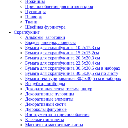
Ножницы
Приспособления для шитья и кроя
Пуговицы
Пэчворк
Ткани
Швейная фурнитура
Скрапбукинг
Альбомы, заготовки
Брадсы, анкеры, люверсы
Бумага для скрапбукинга 10.2х15.3 см
Бумага для скрапбукинга 15,2х15,2см
Бумага для скрапбукинга 20,3х20,3 см
Бумага для скрапбукинга 22,5х30,4 см
Бумага для скрапбукинга 30,5х30,5 см в наборах
Бумага для скрапбукинга 30,5х30,5 см по листу
Бумага текстурированная 30,5х30,5 см в наборах
Вырубки, чипборды
Декоративная лента, тесьма, шнур
Декоративные пуговицы
Декоративные элементы
Декоративный скотч
Дыроколы фигурные
Инструменты и приспособления
Клеевые пистолеты
Магниты и магнитные листы