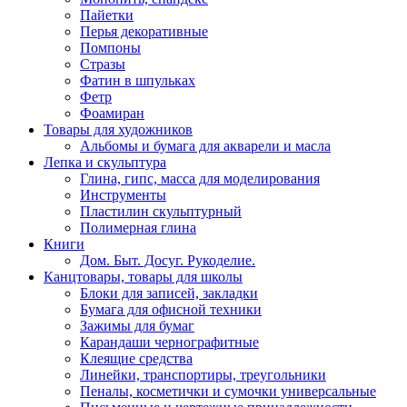
Пайетки
Перья декоративные
Помпоны
Стразы
Фатин в шпульках
Фетр
Фоамиран
Товары для художников
Альбомы и бумага для акварели и масла
Лепка и скульптура
Глина, гипс, масса для моделирования
Инструменты
Пластилин скульптурный
Полимерная глина
Книги
Дом. Быт. Досуг. Рукоделие.
Канцтовары, товары для школы
Блоки для записей, закладки
Бумага для офисной техники
Зажимы для бумаг
Карандаши чернографитные
Клеящие средства
Линейки, транспортиры, треугольники
Пеналы, косметички и сумочки универсальные