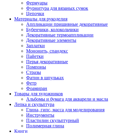
Фермуары
Фурнитура для вязаных сумок
Цепочки
Материалы для рукоделия
Аппликации пришивные декоративные
Бубенчики, колокольчики
Декоративные термоаппликации
Декоративные элементы
Заплатки
Мононить, спандекс
Пайетки
Перья декоративные
Помпоны
Стразы
Фатин в шпульках
Фетр
Фоамиран
Товары для художников
Альбомы и бумага для акварели и масла
Лепка и скульптура
Глина, гипс, масса для моделирования
Инструменты
Пластилин скульптурный
Полимерная глина
Книги