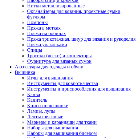
Наборы спиц и крючков
Нитки металлизированные
Органайзеры для вязания, проектные сумки,
футляры
Помпоны
Пряжа в мотках
Пряжа на бобинах
Пряжа трикотажная, шнур для вязания и рукоделия
Пряжа упаковками
Спицы
Тросики (лески) и коннекторы
Фурнитура для вязаных сумок
Аксессуары для одежды и обуви
Вышивка
Иглы для вышивания
Инструменты для ковроткачества
Инструменты и приспособления для вышивания
Канва
Канитель
Книги по вышивке
Лампы, лупы
Ленты шелковые
Маркеры и карандаши для ткани
Наборы для вышивания
Наборы для вышивания бисером