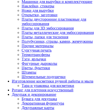
Машинки для вырубки и комплектующие
Наклейки, стикеры
Ножи для вырубки
Открытки, заготовки
Платы двусторонние пластиковые для
эмбоссирования
Платы для 3D эмбоссирования
Платы металлические для эмбоссирования
Платы, папки для тиснения
Полубусинки, стразы, камни, жемчужины
Прочие материалы
Сургучная печать
Термотрансферы
Тэги, ярлычки
Фигурные дыроколы
Цветы, букетики
Штампы
Штемпельные подушечки
Изготовление косметики ручной работы и мыла
Тара и упаковка для косметики
Ротанг для плетения искусственный
Декупаж и декорирование
Бумага для декупажа
Декоративная фурнитура
Декупажные карты