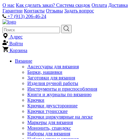
О нас
Как сделать заказ?
Система скидок
Оплата
Доставка
Гарантии
Контакты
Отзывы
Задать вопрос
+7 (913) 206-46-24
Адрес
Войти
Корзина
Вязание
Аксессуары для вязания
Бирки, нашивки
Заготовки для вязания
Изделия ручной работы
Инструменты и приспособления
Книги и журналы по вязанию
Крючки
Крючки двухсторонние
Крючки тунисские
Крючки циркулярные на леске
Маркеры для вязания
Мононить, спандекс
Наборы для вязания