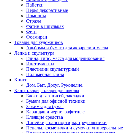
Пайетки
Перья декоративные
Помпоны
Стразы
Фатин в шпульках
Фетр
Фоамиран
Товары для художников
Альбомы и бумага для акварели и масла
Лепка и скульптура
Глина, гипс, масса для моделирования
Инструменты
Пластилин скульптурный
Полимерная глина
Книги
Дом. Быт. Досуг. Рукоделие.
Канцтовары, товары для школы
Блоки для записей, закладки
Бумага для офисной техники
Зажимы для бумаг
Карандаши чернографитные
Клеящие средства
Линейки, транспортиры, треугольники
Пеналы, косметички и сумочки универсальные