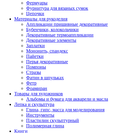
Фермуары
Фурнитура для вязаных сумок
Цепочки
Материалы для рукоделия
Аппликации пришивные декоративные
Бубенчики, колокольчики
Декоративные термоаппликации
Декоративные элементы
Заплатки
Мононить, спандекс
Пайетки
Перья декоративные
Помпоны
Стразы
Фатин в шпульках
Фетр
Фоамиран
Товары для художников
Альбомы и бумага для акварели и масла
Лепка и скульптура
Глина, гипс, масса для моделирования
Инструменты
Пластилин скульптурный
Полимерная глина
Книги