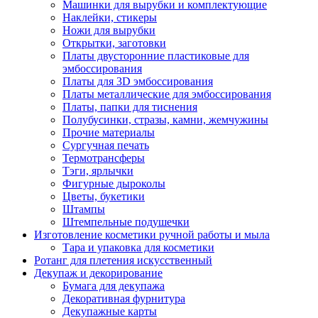
Машинки для вырубки и комплектующие
Наклейки, стикеры
Ножи для вырубки
Открытки, заготовки
Платы двусторонние пластиковые для
эмбоссирования
Платы для 3D эмбоссирования
Платы металлические для эмбоссирования
Платы, папки для тиснения
Полубусинки, стразы, камни, жемчужины
Прочие материалы
Сургучная печать
Термотрансферы
Тэги, ярлычки
Фигурные дыроколы
Цветы, букетики
Штампы
Штемпельные подушечки
Изготовление косметики ручной работы и мыла
Тара и упаковка для косметики
Ротанг для плетения искусственный
Декупаж и декорирование
Бумага для декупажа
Декоративная фурнитура
Декупажные карты