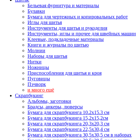
Бельевая фурнитура и материалы
Булавки
Бумага для чертежных и копировальных работ
Иглы для шитья
Инструменты для шитья и рукоделия
Инструменты, иглы и прочее для швейных машин
Клеевые, подкладочные материалы
Книги и журналы по шитью
Молнии
Наборы для шитья
Нитки
Ножницы
Приспособления для шитья и кроя
Пуговицы
Пэчворк
и много ещё
Скрапбукинг
Альбомы, заготовки
Брадсы, анкеры, люверсы
Бумага для скрапбукинга 10.2х15.3 см
Бумага для скрапбукинга 15,2х15,2см
Бумага для скрапбукинга 20,3х20,3 см
Бумага для скрапбукинга 22,5х30,4 см
Бумага для скрапбукинга 30,5х30,5 см в наборах