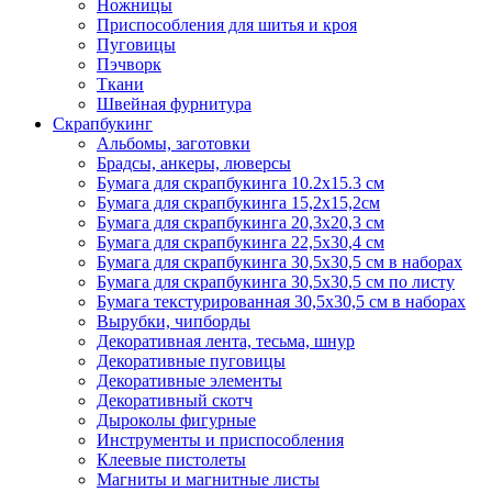
Ножницы
Приспособления для шитья и кроя
Пуговицы
Пэчворк
Ткани
Швейная фурнитура
Скрапбукинг
Альбомы, заготовки
Брадсы, анкеры, люверсы
Бумага для скрапбукинга 10.2х15.3 см
Бумага для скрапбукинга 15,2х15,2см
Бумага для скрапбукинга 20,3х20,3 см
Бумага для скрапбукинга 22,5х30,4 см
Бумага для скрапбукинга 30,5х30,5 см в наборах
Бумага для скрапбукинга 30,5х30,5 см по листу
Бумага текстурированная 30,5х30,5 см в наборах
Вырубки, чипборды
Декоративная лента, тесьма, шнур
Декоративные пуговицы
Декоративные элементы
Декоративный скотч
Дыроколы фигурные
Инструменты и приспособления
Клеевые пистолеты
Магниты и магнитные листы