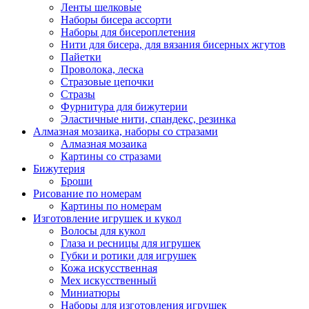
Ленты шелковые
Наборы бисера ассорти
Наборы для бисероплетения
Нити для бисера, для вязания бисерных жгутов
Пайетки
Проволока, леска
Стразовые цепочки
Стразы
Фурнитура для бижутерии
Эластичные нити, спандекс, резинка
Алмазная мозаика, наборы со стразами
Алмазная мозаика
Картины co стразами
Бижутерия
Броши
Рисование по номерам
Картины по номерам
Изготовление игрушек и кукол
Волосы для кукол
Глаза и ресницы для игрушек
Губки и ротики для игрушек
Кожа искусственная
Мех искусственный
Миниатюры
Наборы для изготовления игрушек