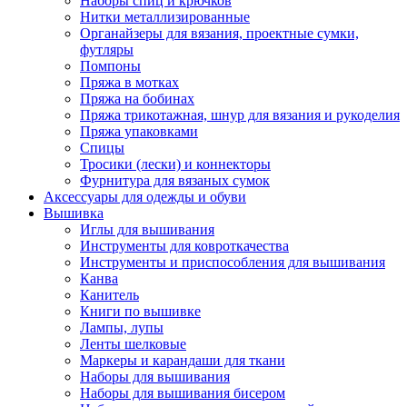
Наборы спиц и крючков
Нитки металлизированные
Органайзеры для вязания, проектные сумки,
футляры
Помпоны
Пряжа в мотках
Пряжа на бобинах
Пряжа трикотажная, шнур для вязания и рукоделия
Пряжа упаковками
Спицы
Тросики (лески) и коннекторы
Фурнитура для вязаных сумок
Аксессуары для одежды и обуви
Вышивка
Иглы для вышивания
Инструменты для ковроткачества
Инструменты и приспособления для вышивания
Канва
Канитель
Книги по вышивке
Лампы, лупы
Ленты шелковые
Маркеры и карандаши для ткани
Наборы для вышивания
Наборы для вышивания бисером