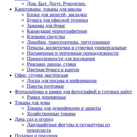
Дом. Быт. Досуг. Рукоделие.
Канцтовары, товары для школы
Блоки для записей, закладки
Бумага для офисной техники
Зажимы для бумаг
Карандаши чернографитные
Клеящие средства
Линейки, транспортиры, треугольники
Пеналы, косметички и сумочки универсальные
Письменные и чертежные принадлежности
Принадлежности для рисования
Рюкзаки, ранцы, сумки
Цветная бумага и картон
Офис, студия, мастерская
Доски для письма и информации
Пакеты почтовые
Фотоальбомы и рамки для фотографий и готовых работ
Рамки деревянные
Товары для дома
Товары для дезинфекции и защиты
Хозяйственные товары
Дача, сад и огород
Ландшафтные фигуры и скульптуры из
пенопласта
Подарки и праздник