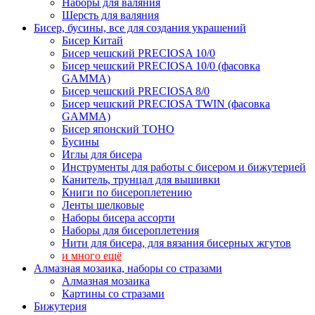
Наборы для валяния
Шерсть для валяния
Бисер, бусины, все для создания украшений
Бисер Китай
Бисер чешский PRECIOSA 10/0
Бисер чешский PRECIOSA 10/0 (фасовка
GAMMA)
Бисер чешский PRECIOSA 8/0
Бисер чешский PRECIOSA TWIN (фасовка
GAMMA)
Бисер японский TOHO
Бусины
Иглы для бисера
Инструменты для работы с бисером и бижутерией
Канитель, трунцал для вышивки
Книги по бисероплетению
Ленты шелковые
Наборы бисера ассорти
Наборы для бисероплетения
Нити для бисера, для вязания бисерных жгутов
и много ещё
Алмазная мозаика, наборы со стразами
Алмазная мозаика
Картины co стразами
Бижутерия