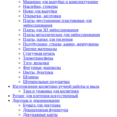
Машинки для вырубки и комплектующие
Наклейки, стикеры
Ножи для вырубки
Открытки, заготовки
Платы двусторонние пластиковые для
эмбоссирования
Платы для 3D эмбоссирования
Платы металлические для эмбоссирования
Платы, папки для тиснения
Полубусинки, стразы, камни, жемчужины
Прочие материалы
Сургучная печать
Термотрансферы
Тэги, ярлычки
Фигурные дыроколы
Цветы, букетики
Штампы
Штемпельные подушечки
Изготовление косметики ручной работы и мыла
Тара и упаковка для косметики
Ротанг для плетения искусственный
Декупаж и декорирование
Бумага для декупажа
Декоративная фурнитура
Декупажные карты