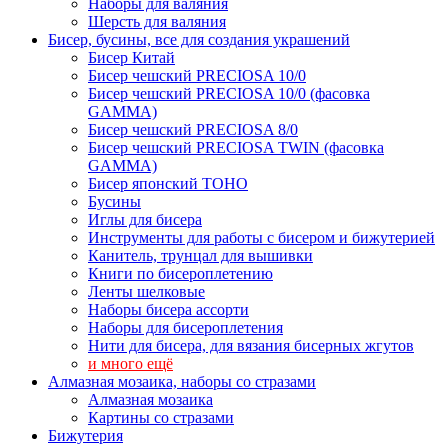
Наборы для валяния
Шерсть для валяния
Бисер, бусины, все для создания украшений
Бисер Китай
Бисер чешский PRECIOSA 10/0
Бисер чешский PRECIOSA 10/0 (фасовка
GAMMA)
Бисер чешский PRECIOSA 8/0
Бисер чешский PRECIOSA TWIN (фасовка
GAMMA)
Бисер японский TOHO
Бусины
Иглы для бисера
Инструменты для работы с бисером и бижутерией
Канитель, трунцал для вышивки
Книги по бисероплетению
Ленты шелковые
Наборы бисера ассорти
Наборы для бисероплетения
Нити для бисера, для вязания бисерных жгутов
и много ещё
Алмазная мозаика, наборы со стразами
Алмазная мозаика
Картины co стразами
Бижутерия