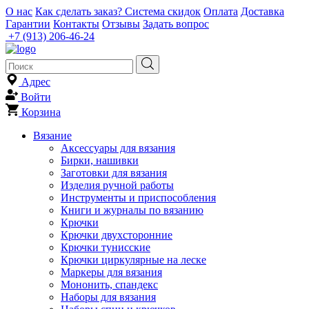
О нас
Как сделать заказ?
Система скидок
Оплата
Доставка
Гарантии
Контакты
Отзывы
Задать вопрос
+7 (913) 206-46-24
Адрес
Войти
Корзина
Вязание
Аксессуары для вязания
Бирки, нашивки
Заготовки для вязания
Изделия ручной работы
Инструменты и приспособления
Книги и журналы по вязанию
Крючки
Крючки двухсторонние
Крючки тунисские
Крючки циркулярные на леске
Маркеры для вязания
Мононить, спандекс
Наборы для вязания