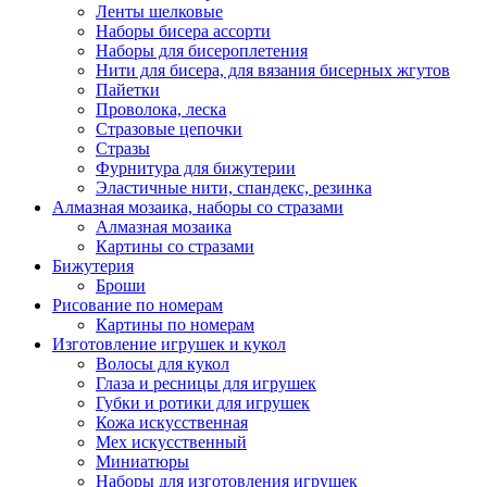
Ленты шелковые
Наборы бисера ассорти
Наборы для бисероплетения
Нити для бисера, для вязания бисерных жгутов
Пайетки
Проволока, леска
Стразовые цепочки
Стразы
Фурнитура для бижутерии
Эластичные нити, спандекс, резинка
Алмазная мозаика, наборы со стразами
Алмазная мозаика
Картины co стразами
Бижутерия
Броши
Рисование по номерам
Картины по номерам
Изготовление игрушек и кукол
Волосы для кукол
Глаза и ресницы для игрушек
Губки и ротики для игрушек
Кожа искусственная
Мех искусственный
Миниатюры
Наборы для изготовления игрушек