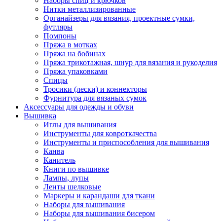
Наборы спиц и крючков
Нитки металлизированные
Органайзеры для вязания, проектные сумки,
футляры
Помпоны
Пряжа в мотках
Пряжа на бобинах
Пряжа трикотажная, шнур для вязания и рукоделия
Пряжа упаковками
Спицы
Тросики (лески) и коннекторы
Фурнитура для вязаных сумок
Аксессуары для одежды и обуви
Вышивка
Иглы для вышивания
Инструменты для ковроткачества
Инструменты и приспособления для вышивания
Канва
Канитель
Книги по вышивке
Лампы, лупы
Ленты шелковые
Маркеры и карандаши для ткани
Наборы для вышивания
Наборы для вышивания бисером