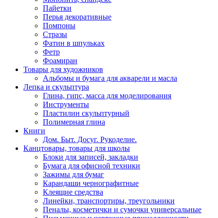
Пайетки
Перья декоративные
Помпоны
Стразы
Фатин в шпульках
Фетр
Фоамиран
Товары для художников
Альбомы и бумага для акварели и масла
Лепка и скульптура
Глина, гипс, масса для моделирования
Инструменты
Пластилин скульптурный
Полимерная глина
Книги
Дом. Быт. Досуг. Рукоделие.
Канцтовары, товары для школы
Блоки для записей, закладки
Бумага для офисной техники
Зажимы для бумаг
Карандаши чернографитные
Клеящие средства
Линейки, транспортиры, треугольники
Пеналы, косметички и сумочки универсальные