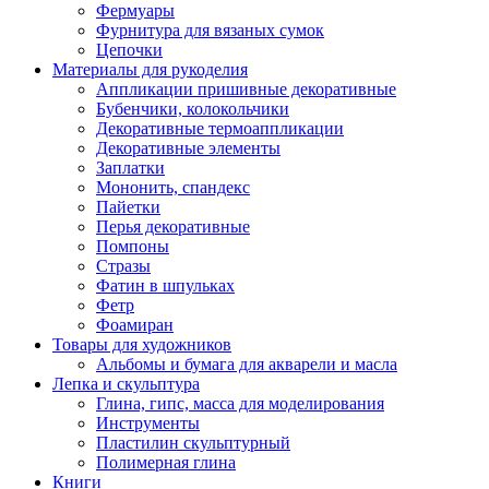
Фермуары
Фурнитура для вязаных сумок
Цепочки
Материалы для рукоделия
Аппликации пришивные декоративные
Бубенчики, колокольчики
Декоративные термоаппликации
Декоративные элементы
Заплатки
Мононить, спандекс
Пайетки
Перья декоративные
Помпоны
Стразы
Фатин в шпульках
Фетр
Фоамиран
Товары для художников
Альбомы и бумага для акварели и масла
Лепка и скульптура
Глина, гипс, масса для моделирования
Инструменты
Пластилин скульптурный
Полимерная глина
Книги