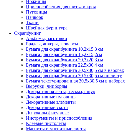
Ножницы
Приспособления для шитья и кроя
Пуговицы
Пэчворк
Ткани
Швейная фурнитура
Скрапбукинг
Альбомы, заготовки
Брадсы, анкеры, люверсы
Бумага для скрапбукинга 10.2х15.3 см
Бумага для скрапбукинга 15,2х15,2см
Бумага для скрапбукинга 20,3х20,3 см
Бумага для скрапбукинга 22,5х30,4 см
Бумага для скрапбукинга 30,5х30,5 см в наборах
Бумага для скрапбукинга 30,5х30,5 см по листу
Бумага текстурированная 30,5х30,5 см в наборах
Вырубки, чипборды
Декоративная лента, тесьма, шнур
Декоративные пуговицы
Декоративные элементы
Декоративный скотч
Дыроколы фигурные
Инструменты и приспособления
Клеевые пистолеты
Магниты и магнитные листы