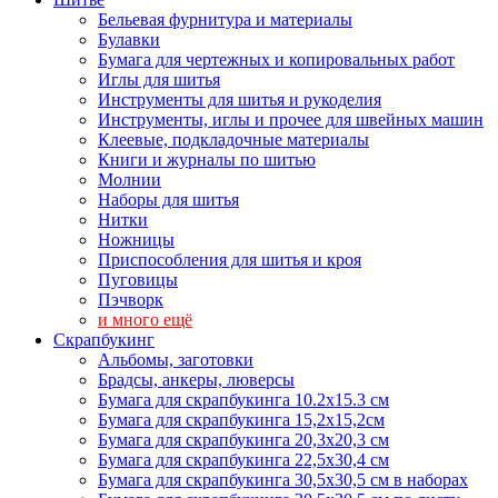
Бельевая фурнитура и материалы
Булавки
Бумага для чертежных и копировальных работ
Иглы для шитья
Инструменты для шитья и рукоделия
Инструменты, иглы и прочее для швейных машин
Клеевые, подкладочные материалы
Книги и журналы по шитью
Молнии
Наборы для шитья
Нитки
Ножницы
Приспособления для шитья и кроя
Пуговицы
Пэчворк
и много ещё
Скрапбукинг
Альбомы, заготовки
Брадсы, анкеры, люверсы
Бумага для скрапбукинга 10.2х15.3 см
Бумага для скрапбукинга 15,2х15,2см
Бумага для скрапбукинга 20,3х20,3 см
Бумага для скрапбукинга 22,5х30,4 см
Бумага для скрапбукинга 30,5х30,5 см в наборах