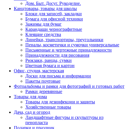
Дом. Быт. Досуг. Рукоделие.
Канцтовары, товары для школы
Блоки для записей, закладки
Бумага для офисной техники
Зажимы для бумаг
Карандаши чернографитные
Клеящие средства
Линейки, транспортиры, треугольники
Пеналы, косметички и сумочки универсальные
Письменные и чертежные принадлежности
Принадлежности для рисования
Рюкзаки, ранцы, сумки
Цветная бумага и картон
Офис, студия, мастерская
Доски для письма и информации
Пакеты почтовые
Фотоальбомы и рамки для фотографий и готовых работ
Рамки деревянные
Товары для дома
Товары для дезинфекции и защиты
Хозяйственные товары
Дача, сад и огород
Ландшафтные фигуры и скульптуры из
пенопласта
Подарки и праздник