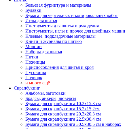
Бельевая фурнитура и материалы
Булавки
Бумага для чертежных и копировальных работ
Иглы для шитья
Инструменты для шитья и рукоделия
Инструменты, иглы и прочее для швейных машин
Клеевые, подкладочные материалы
Книги и журналы по шитью
Молнии
Наборы для шитья
Нитки
Ножницы
Приспособления для шитья и кроя
Пуговицы
Пэчворк
и много ещё
Скрапбукинг
Альбомы, заготовки
Брадсы, анкеры, люверсы
Бумага для скрапбукинга 10.2х15.3 см
Бумага для скрапбукинга 15,2х15,2см
Бумага для скрапбукинга 20,3х20,3 см
Бумага для скрапбукинга 22,5х30,4 см
Бумага для скрапбукинга 30,5х30,5 см в наборах