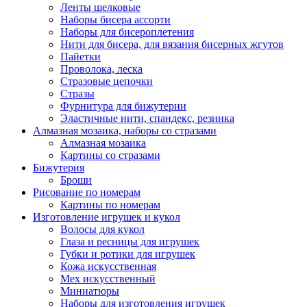
Ленты шелковые
Наборы бисера ассорти
Наборы для бисероплетения
Нити для бисера, для вязания бисерных жгутов
Пайетки
Проволока, леска
Стразовые цепочки
Стразы
Фурнитура для бижутерии
Эластичные нити, спандекс, резинка
Алмазная мозаика, наборы со стразами
Алмазная мозаика
Картины co стразами
Бижутерия
Броши
Рисование по номерам
Картины по номерам
Изготовление игрушек и кукол
Волосы для кукол
Глаза и ресницы для игрушек
Губки и ротики для игрушек
Кожа искусственная
Мех искусственный
Миниатюры
Наборы для изготовления игрушек