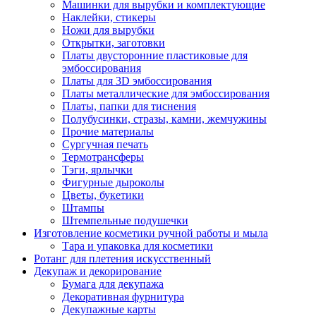
Машинки для вырубки и комплектующие
Наклейки, стикеры
Ножи для вырубки
Открытки, заготовки
Платы двусторонние пластиковые для
эмбоссирования
Платы для 3D эмбоссирования
Платы металлические для эмбоссирования
Платы, папки для тиснения
Полубусинки, стразы, камни, жемчужины
Прочие материалы
Сургучная печать
Термотрансферы
Тэги, ярлычки
Фигурные дыроколы
Цветы, букетики
Штампы
Штемпельные подушечки
Изготовление косметики ручной работы и мыла
Тара и упаковка для косметики
Ротанг для плетения искусственный
Декупаж и декорирование
Бумага для декупажа
Декоративная фурнитура
Декупажные карты