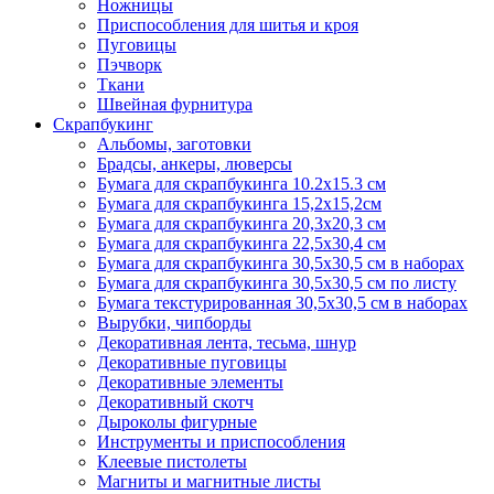
Ножницы
Приспособления для шитья и кроя
Пуговицы
Пэчворк
Ткани
Швейная фурнитура
Скрапбукинг
Альбомы, заготовки
Брадсы, анкеры, люверсы
Бумага для скрапбукинга 10.2х15.3 см
Бумага для скрапбукинга 15,2х15,2см
Бумага для скрапбукинга 20,3х20,3 см
Бумага для скрапбукинга 22,5х30,4 см
Бумага для скрапбукинга 30,5х30,5 см в наборах
Бумага для скрапбукинга 30,5х30,5 см по листу
Бумага текстурированная 30,5х30,5 см в наборах
Вырубки, чипборды
Декоративная лента, тесьма, шнур
Декоративные пуговицы
Декоративные элементы
Декоративный скотч
Дыроколы фигурные
Инструменты и приспособления
Клеевые пистолеты
Магниты и магнитные листы