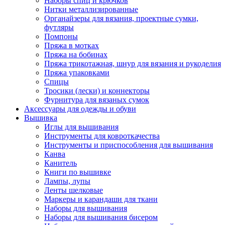
Наборы спиц и крючков
Нитки металлизированные
Органайзеры для вязания, проектные сумки,
футляры
Помпоны
Пряжа в мотках
Пряжа на бобинах
Пряжа трикотажная, шнур для вязания и рукоделия
Пряжа упаковками
Спицы
Тросики (лески) и коннекторы
Фурнитура для вязаных сумок
Аксессуары для одежды и обуви
Вышивка
Иглы для вышивания
Инструменты для ковроткачества
Инструменты и приспособления для вышивания
Канва
Канитель
Книги по вышивке
Лампы, лупы
Ленты шелковые
Маркеры и карандаши для ткани
Наборы для вышивания
Наборы для вышивания бисером