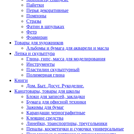
Пайетки
Перья декоративные
Помпоны
Стразы
Фатин в шпульках
Фетр
Фоамиран
Товары для художников
Альбомы и бумага для акварели и масла
Лепка и скульптура
Глина, гипс, масса для моделирования
Инструменты
Пластилин скульптурный
Полимерная глина
Книги
Дом. Быт. Досуг. Рукоделие.
Канцтовары, товары для школы
Блоки для записей, закладки
Бумага для офисной техники
Зажимы для бумаг
Карандаши чернографитные
Клеящие средства
Линейки, транспортиры, треугольники
Пеналы, косметички и сумочки универсальные