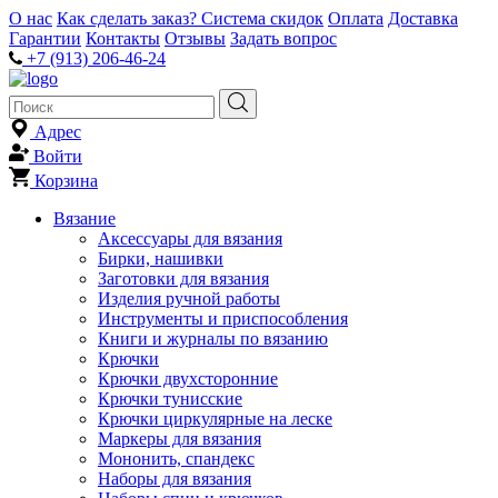
О нас
Как сделать заказ?
Система скидок
Оплата
Доставка
Гарантии
Контакты
Отзывы
Задать вопрос
+7 (913) 206-46-24
Адрес
Войти
Корзина
Вязание
Аксессуары для вязания
Бирки, нашивки
Заготовки для вязания
Изделия ручной работы
Инструменты и приспособления
Книги и журналы по вязанию
Крючки
Крючки двухсторонние
Крючки тунисские
Крючки циркулярные на леске
Маркеры для вязания
Мононить, спандекс
Наборы для вязания