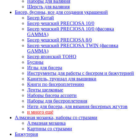
Наборы для валяния
Шерсть для валяния
Бисер, бусины, все для создания украшений
Бисер Китай
Бисер чешский PRECIOSA 10/0
Бисер чешский PRECIOSA 10/0 (фасовка
GAMMA)
Бисер чешский PRECIOSA 8/0
Бисер чешский PRECIOSA TWIN (фасовка
GAMMA)
Бисер японский TOHO
Бусины
Иглы для бисера
Инструменты для работы с бисером и бижутерией
Канитель, трунцал для вышивки
Книги по бисероплетению
Ленты шелковые
Наборы бисера ассорти
Наборы для бисероплетения
Нити для бисера, для вязания бисерных жгутов
и много ещё
Алмазная мозаика, наборы со стразами
Алмазная мозаика
Картины co стразами
Бижутерия