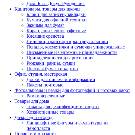
Дом. Быт. Досуг. Рукоделие.
Канцтовары, товары для школы
Блоки для записей, закладки
Бумага для офисной техники
Зажимы для бумаг
Карандаши чернографитные
Клеящие средства
Линейки, транспортиры, треугольники
Пеналы, косметички и сумочки универсальные
Письменные и чертежные принадлежности
Принадлежности для рисования
Рюкзаки, ранцы, сумки
Цветная бумага и картон
Офис, студия, мастерская
Доски для письма и информации
Пакеты почтовые
Фотоальбомы и рамки для фотографий и готовых работ
Рамки деревянные
Товары для дома
Товары для дезинфекции и защиты
Хозяйственные товары
Дача, сад и огород
Ландшафтные фигуры и скульптуры из
пенопласта
Подарки и праздник