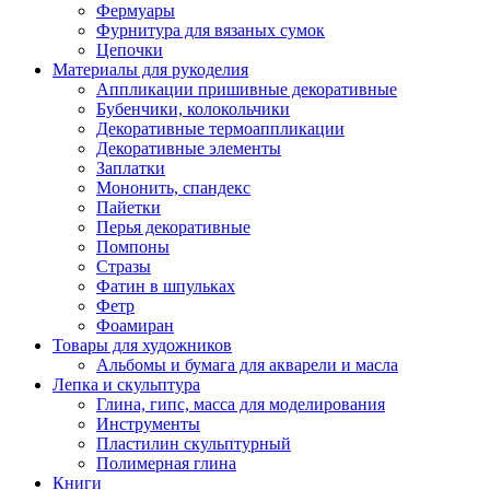
Фермуары
Фурнитура для вязаных сумок
Цепочки
Материалы для рукоделия
Аппликации пришивные декоративные
Бубенчики, колокольчики
Декоративные термоаппликации
Декоративные элементы
Заплатки
Мононить, спандекс
Пайетки
Перья декоративные
Помпоны
Стразы
Фатин в шпульках
Фетр
Фоамиран
Товары для художников
Альбомы и бумага для акварели и масла
Лепка и скульптура
Глина, гипс, масса для моделирования
Инструменты
Пластилин скульптурный
Полимерная глина
Книги