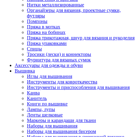
Нитки металлизированные
Органайзеры для вязания, проектные сумки,
футляры
Помпоны
Пряжа в мотках
Пряжа на бобинах
Пряжа трикотажная, шнур для вязания и рукоделия
Пряжа упаковками
Спицы
Тросики (лески) и коннекторы
Фурнитура для вязаных сумок
Аксессуары для одежды и обуви
Вышивка
Иглы для вышивания
Инструменты для ковроткачества
Инструменты и приспособления для вышивания
Канва
Канитель
Книги по вышивке
Лампы, лупы
Ленты шелковые
Маркеры и карандаши для ткани
Наборы для вышивания
Наборы для вышивания бисером
Наборы для вышивания в смешанной технике