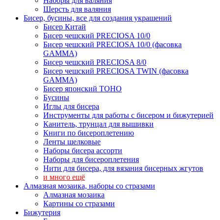
Наборы для валяния
Шерсть для валяния
Бисер, бусины, все для создания украшений
Бисер Китай
Бисер чешский PRECIOSA 10/0
Бисер чешский PRECIOSA 10/0 (фасовка
GAMMA)
Бисер чешский PRECIOSA 8/0
Бисер чешский PRECIOSA TWIN (фасовка
GAMMA)
Бисер японский TOHO
Бусины
Иглы для бисера
Инструменты для работы с бисером и бижутерией
Канитель, трунцал для вышивки
Книги по бисероплетению
Ленты шелковые
Наборы бисера ассорти
Наборы для бисероплетения
Нити для бисера, для вязания бисерных жгутов
и много ещё
Алмазная мозаика, наборы со стразами
Алмазная мозаика
Картины co стразами
Бижутерия