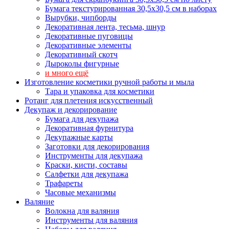
Бумага текстурированная 30,5х30,5 см в наборах
Вырубки, чипборды
Декоративная лента, тесьма, шнур
Декоративные пуговицы
Декоративные элементы
Декоративный скотч
Дыроколы фигурные
и много ещё
Изготовление косметики ручной работы и мыла
Тара и упаковка для косметики
Ротанг для плетения искусственный
Декупаж и декорирование
Бумага для декупажа
Декоративная фурнитура
Декупажные карты
Заготовки для декорирования
Инструменты для декупажа
Краски, кисти, составы
Салфетки для декупажа
Трафареты
Часовые механизмы
Валяние
Волокна для валяния
Инструменты для валяния