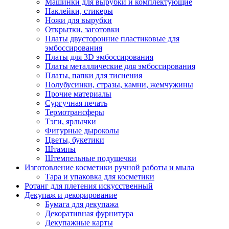
Машинки для вырубки и комплектующие
Наклейки, стикеры
Ножи для вырубки
Открытки, заготовки
Платы двусторонние пластиковые для
эмбоссирования
Платы для 3D эмбоссирования
Платы металлические для эмбоссирования
Платы, папки для тиснения
Полубусинки, стразы, камни, жемчужины
Прочие материалы
Сургучная печать
Термотрансферы
Тэги, ярлычки
Фигурные дыроколы
Цветы, букетики
Штампы
Штемпельные подушечки
Изготовление косметики ручной работы и мыла
Тара и упаковка для косметики
Ротанг для плетения искусственный
Декупаж и декорирование
Бумага для декупажа
Декоративная фурнитура
Декупажные карты