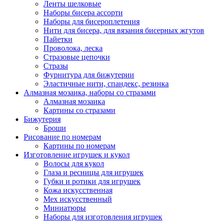
Ленты шелковые
Наборы бисера ассорти
Наборы для бисероплетения
Нити для бисера, для вязания бисерных жгутов
Пайетки
Проволока, леска
Стразовые цепочки
Стразы
Фурнитура для бижутерии
Эластичные нити, спандекс, резинка
Алмазная мозаика, наборы со стразами
Алмазная мозаика
Картины co стразами
Бижутерия
Броши
Рисование по номерам
Картины по номерам
Изготовление игрушек и кукол
Волосы для кукол
Глаза и ресницы для игрушек
Губки и ротики для игрушек
Кожа искусственная
Мех искусственный
Миниатюры
Наборы для изготовления игрушек