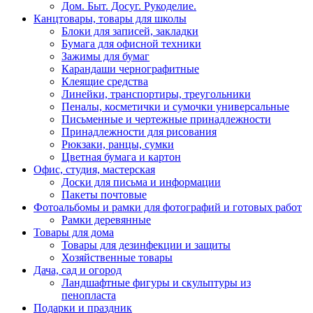
Дом. Быт. Досуг. Рукоделие.
Канцтовары, товары для школы
Блоки для записей, закладки
Бумага для офисной техники
Зажимы для бумаг
Карандаши чернографитные
Клеящие средства
Линейки, транспортиры, треугольники
Пеналы, косметички и сумочки универсальные
Письменные и чертежные принадлежности
Принадлежности для рисования
Рюкзаки, ранцы, сумки
Цветная бумага и картон
Офис, студия, мастерская
Доски для письма и информации
Пакеты почтовые
Фотоальбомы и рамки для фотографий и готовых работ
Рамки деревянные
Товары для дома
Товары для дезинфекции и защиты
Хозяйственные товары
Дача, сад и огород
Ландшафтные фигуры и скульптуры из
пенопласта
Подарки и праздник