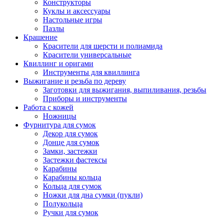
Конструкторы
Куклы и аксессуары
Настольные игры
Пазлы
Крашение
Красители для шерсти и полиамида
Красители универсальные
Квиллинг и оригами
Инструменты для квиллинга
Выжигание и резьба по дереву
Заготовки для выжигания, выпиливания, резьбы
Приборы и инструменты
Работа с кожей
Ножницы
Фурнитура для сумок
Декор для сумок
Донце для сумок
Замки, застежки
Застежки фастексы
Карабины
Карабины кольца
Кольца для сумок
Ножки для дна сумки (пукли)
Полукольца
Ручки для сумок