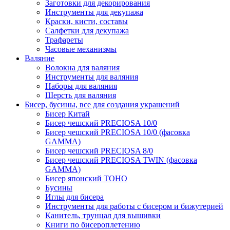
Заготовки для декорирования
Инструменты для декупажа
Краски, кисти, составы
Салфетки для декупажа
Трафареты
Часовые механизмы
Валяние
Волокна для валяния
Инструменты для валяния
Наборы для валяния
Шерсть для валяния
Бисер, бусины, все для создания украшений
Бисер Китай
Бисер чешский PRECIOSA 10/0
Бисер чешский PRECIOSA 10/0 (фасовка
GAMMA)
Бисер чешский PRECIOSA 8/0
Бисер чешский PRECIOSA TWIN (фасовка
GAMMA)
Бисер японский TOHO
Бусины
Иглы для бисера
Инструменты для работы с бисером и бижутерией
Канитель, трунцал для вышивки
Книги по бисероплетению