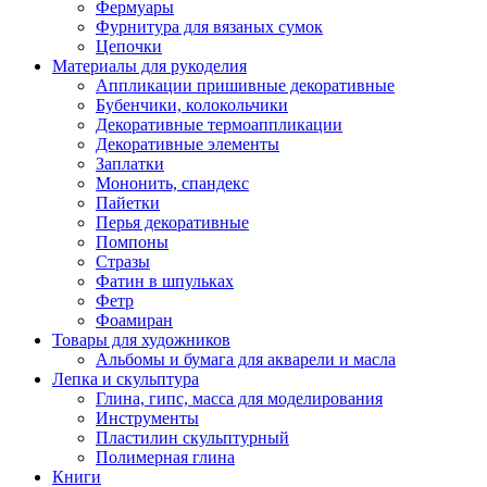
Фермуары
Фурнитура для вязаных сумок
Цепочки
Материалы для рукоделия
Аппликации пришивные декоративные
Бубенчики, колокольчики
Декоративные термоаппликации
Декоративные элементы
Заплатки
Мононить, спандекс
Пайетки
Перья декоративные
Помпоны
Стразы
Фатин в шпульках
Фетр
Фоамиран
Товары для художников
Альбомы и бумага для акварели и масла
Лепка и скульптура
Глина, гипс, масса для моделирования
Инструменты
Пластилин скульптурный
Полимерная глина
Книги