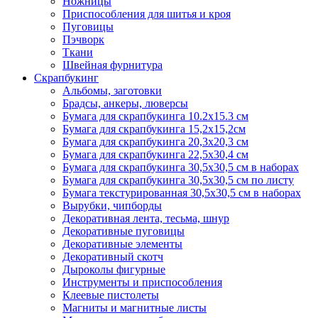
Ножницы
Приспособления для шитья и кроя
Пуговицы
Пэчворк
Ткани
Швейная фурнитура
Скрапбукинг
Альбомы, заготовки
Брадсы, анкеры, люверсы
Бумага для скрапбукинга 10.2х15.3 см
Бумага для скрапбукинга 15,2х15,2см
Бумага для скрапбукинга 20,3х20,3 см
Бумага для скрапбукинга 22,5х30,4 см
Бумага для скрапбукинга 30,5х30,5 см в наборах
Бумага для скрапбукинга 30,5х30,5 см по листу
Бумага текстурированная 30,5х30,5 см в наборах
Вырубки, чипборды
Декоративная лента, тесьма, шнур
Декоративные пуговицы
Декоративные элементы
Декоративный скотч
Дыроколы фигурные
Инструменты и приспособления
Клеевые пистолеты
Магниты и магнитные листы