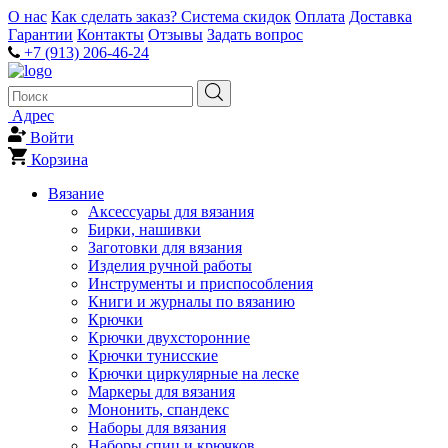
О нас
Как сделать заказ?
Система скидок
Оплата
Доставка
Гарантии
Контакты
Отзывы
Задать вопрос
+7 (913) 206-46-24
Адрес
Войти
Корзина
Вязание
Аксессуары для вязания
Бирки, нашивки
Заготовки для вязания
Изделия ручной работы
Инструменты и приспособления
Книги и журналы по вязанию
Крючки
Крючки двухсторонние
Крючки тунисские
Крючки циркулярные на леске
Маркеры для вязания
Мононить, спандекс
Наборы для вязания
Наборы спиц и крючков