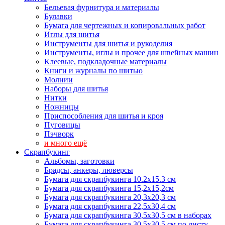
Бельевая фурнитура и материалы
Булавки
Бумага для чертежных и копировальных работ
Иглы для шитья
Инструменты для шитья и рукоделия
Инструменты, иглы и прочее для швейных машин
Клеевые, подкладочные материалы
Книги и журналы по шитью
Молнии
Наборы для шитья
Нитки
Ножницы
Приспособления для шитья и кроя
Пуговицы
Пэчворк
и много ещё
Скрапбукинг
Альбомы, заготовки
Брадсы, анкеры, люверсы
Бумага для скрапбукинга 10.2х15.3 см
Бумага для скрапбукинга 15,2х15,2см
Бумага для скрапбукинга 20,3х20,3 см
Бумага для скрапбукинга 22,5х30,4 см
Бумага для скрапбукинга 30,5х30,5 см в наборах
Бумага для скрапбукинга 30,5х30,5 см по листу