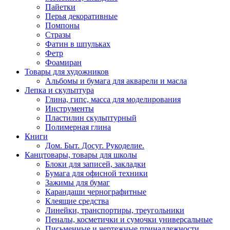
Пайетки
Перья декоративные
Помпоны
Стразы
Фатин в шпульках
Фетр
Фоамиран
Товары для художников
Альбомы и бумага для акварели и масла
Лепка и скульптура
Глина, гипс, масса для моделирования
Инструменты
Пластилин скульптурный
Полимерная глина
Книги
Дом. Быт. Досуг. Рукоделие.
Канцтовары, товары для школы
Блоки для записей, закладки
Бумага для офисной техники
Зажимы для бумаг
Карандаши чернографитные
Клеящие средства
Линейки, транспортиры, треугольники
Пеналы, косметички и сумочки универсальные
Письменные и чертежные принадлежности