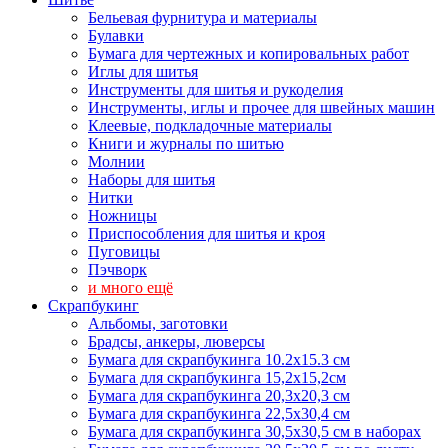
Бельевая фурнитура и материалы
Булавки
Бумага для чертежных и копировальных работ
Иглы для шитья
Инструменты для шитья и рукоделия
Инструменты, иглы и прочее для швейных машин
Клеевые, подкладочные материалы
Книги и журналы по шитью
Молнии
Наборы для шитья
Нитки
Ножницы
Приспособления для шитья и кроя
Пуговицы
Пэчворк
и много ещё
Скрапбукинг
Альбомы, заготовки
Брадсы, анкеры, люверсы
Бумага для скрапбукинга 10.2х15.3 см
Бумага для скрапбукинга 15,2х15,2см
Бумага для скрапбукинга 20,3х20,3 см
Бумага для скрапбукинга 22,5х30,4 см
Бумага для скрапбукинга 30,5х30,5 см в наборах