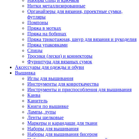
Наборы спиц и крючков
Нитки металлизированные
Органайзеры для вязания, проектные сумки,
футляры
Помпоны
Пряжа в мотках
Пряжа на бобинах
Пряжа трикотажная, шнур для вязания и рукоделия
Пряжа упаковками
Спицы
Тросики (лески) и коннекторы
Фурнитура для вязаных сумок
Аксессуары для одежды и обуви
Вышивка
Иглы для вышивания
Инструменты для ковроткачества
Инструменты и приспособления для вышивания
Канва
Канитель
Книги по вышивке
Лампы, лупы
Ленты шелковые
Маркеры и карандаши для ткани
Наборы для вышивания
Наборы для вышивания бисером