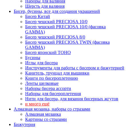
Наборы для валяния
Шерсть для валяния
Бисер, бусины, все для создания украшений
Бисер Китай
Бисер чешский PRECIOSA 10/0
Бисер чешский PRECIOSA 10/0 (фасовка
GAMMA)
Бисер чешский PRECIOSA 8/0
Бисер чешский PRECIOSA TWIN (фасовка
GAMMA)
Бисер японский TOHO
Бусины
Иглы для бисера
Инструменты для работы с бисером и бижутерией
Канитель, трунцал для вышивки
Книги по бисероплетению
Ленты шелковые
Наборы бисера ассорти
Наборы для бисероплетения
Нити для бисера, для вязания бисерных жгутов
и много ещё
Алмазная мозаика, наборы со стразами
Алмазная мозаика
Картины co стразами
Бижутерия