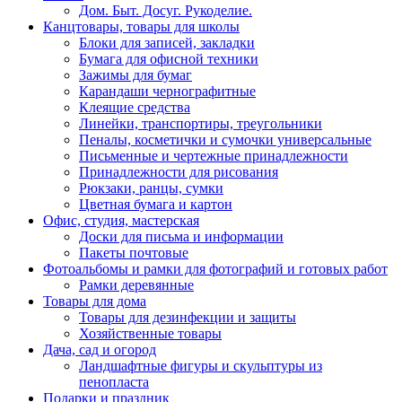
Дом. Быт. Досуг. Рукоделие.
Канцтовары, товары для школы
Блоки для записей, закладки
Бумага для офисной техники
Зажимы для бумаг
Карандаши чернографитные
Клеящие средства
Линейки, транспортиры, треугольники
Пеналы, косметички и сумочки универсальные
Письменные и чертежные принадлежности
Принадлежности для рисования
Рюкзаки, ранцы, сумки
Цветная бумага и картон
Офис, студия, мастерская
Доски для письма и информации
Пакеты почтовые
Фотоальбомы и рамки для фотографий и готовых работ
Рамки деревянные
Товары для дома
Товары для дезинфекции и защиты
Хозяйственные товары
Дача, сад и огород
Ландшафтные фигуры и скульптуры из
пенопласта
Подарки и праздник