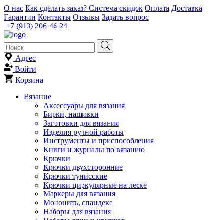
О нас
Как сделать заказ?
Система скидок
Оплата
Доставка
Гарантии
Контакты
Отзывы
Задать вопрос
+7 (913) 206-46-24
Адрес
Войти
Корзина
Вязание
Аксессуары для вязания
Бирки, нашивки
Заготовки для вязания
Изделия ручной работы
Инструменты и приспособления
Книги и журналы по вязанию
Крючки
Крючки двухсторонние
Крючки тунисские
Крючки циркулярные на леске
Маркеры для вязания
Мононить, спандекс
Наборы для вязания