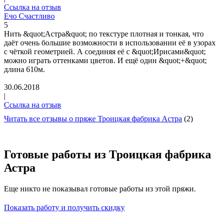
Ссылка на отзыв
Ечо Счастливо
5
Нить &quot;Астра&quot; по текстуре плотная и тонкая, что
даёт очень большие возможности в использовании её в узорах
с чёткой геометрией. А соединяя её с &quot;Ирисами&quot;
можно играть оттенками цветов. И ещё один &quot;+&quot;
длина 610м.
30.06.2018
|
Ссылка на отзыв
Читать все отзывы о пряже Троицкая фабрика Астра
(2)
Готовые работы из Троицкая фабрика
Астра
Еще никто не показывал готовые работы из этой пряжи.
Показать работу и получить скидку