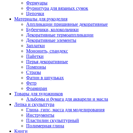
Фермуары
Фурнитура для вязаных сумок
Цепочки
Материалы для рукоделия
Аппликации пришивные декоративные
Бубенчики, колокольчики
Декоративные термоаппликации
Декоративные элементы
Заплатки
Мононить, спандекс
Пайетки
Перья декоративные
Помпоны
Стразы
Фатин в шпульках
Фетр
Фоамиран
Товары для художников
Альбомы и бумага для акварели и масла
Лепка и скульптура
Глина, гипс, масса для моделирования
Инструменты
Пластилин скульптурный
Полимерная глина
Книги