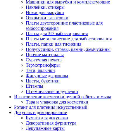
Машинки для вырубки и комплектующие
Наклейки, стикеры
Ножи для вырубки
Открытки, заготовки
Платы двусторонние пластиковые для
эмбоссирования
Платы для 3D эмбоссирования
Платы металлические для эмбоссирования
Платы, папки для тиснения
Полубусинки, стразы, камни, жемчужины
Прочие материалы
Сургучная печать
Термотрансферы
Тэги, ярлычки
Фигурные дыроколы
Цветы, букетики
Штампы
Штемпельные подушечки
Изготовление косметики ручной работы и мыла
Тара и упаковка для косметики
Ротанг для плетения искусственный
Декупаж и декорирование
Бумага для декупажа
Декоративная фурнитура
Декупажные карты