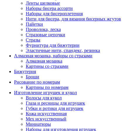
Ленты шелковые
Наборы бисера ассорти
Наборы для бисероплетения
Нити для бисера, для вязания бисерных жгутов
Пайетки
Проволока, леска
Стразовые цепочки
Стразы
Фурнитура для бижутерии
Эластичные нити, спандекс, резинка
Алмазная мозаика, наборы со стразами
Алмазная мозаика
Картины co стразами
Бижутерия
Броши
Рисование по номерам
Картины по номерам
Изготовление игрушек и кукол
Волосы для кукол
Глаза и ресницы для игрушек
Губки и ротики для игрушек
Кожа искусственная
Мех искусственный
Миниатюры
Наборы для изготовления игрушек