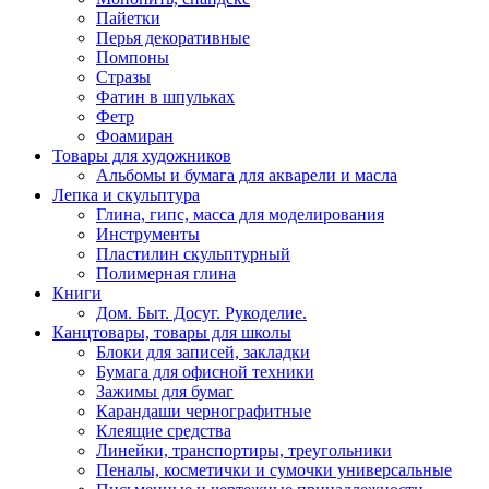
Пайетки
Перья декоративные
Помпоны
Стразы
Фатин в шпульках
Фетр
Фоамиран
Товары для художников
Альбомы и бумага для акварели и масла
Лепка и скульптура
Глина, гипс, масса для моделирования
Инструменты
Пластилин скульптурный
Полимерная глина
Книги
Дом. Быт. Досуг. Рукоделие.
Канцтовары, товары для школы
Блоки для записей, закладки
Бумага для офисной техники
Зажимы для бумаг
Карандаши чернографитные
Клеящие средства
Линейки, транспортиры, треугольники
Пеналы, косметички и сумочки универсальные