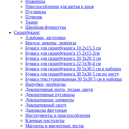
Ножницы
Приспособления для шитья и кроя
Пуговицы
Пэчворк
Ткани
Швейная фурнитура
Скрапбукинг
Альбомы, заготовки
Брадсы, анкеры, люверсы
Бумага для скрапбукинга 10.2х15.3 см
Бумага для скрапбукинга 15,2х15,2см
Бумага для скрапбукинга 20,3х20,3 см
Бумага для скрапбукинга 22,5х30,4 см
Бумага для скрапбукинга 30,5х30,5 см в наборах
Бумага для скрапбукинга 30,5х30,5 см по листу
Бумага текстурированная 30,5х30,5 см в наборах
Вырубки, чипборды
Декоративная лента, тесьма, шнур
Декоративные пуговицы
Декоративные элементы
Декоративный скотч
Дыроколы фигурные
Инструменты и приспособления
Клеевые пистолеты
Магниты и магнитные листы