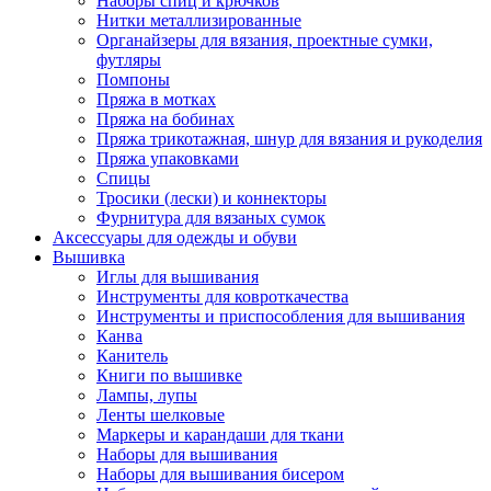
Наборы спиц и крючков
Нитки металлизированные
Органайзеры для вязания, проектные сумки,
футляры
Помпоны
Пряжа в мотках
Пряжа на бобинах
Пряжа трикотажная, шнур для вязания и рукоделия
Пряжа упаковками
Спицы
Тросики (лески) и коннекторы
Фурнитура для вязаных сумок
Аксессуары для одежды и обуви
Вышивка
Иглы для вышивания
Инструменты для ковроткачества
Инструменты и приспособления для вышивания
Канва
Канитель
Книги по вышивке
Лампы, лупы
Ленты шелковые
Маркеры и карандаши для ткани
Наборы для вышивания
Наборы для вышивания бисером