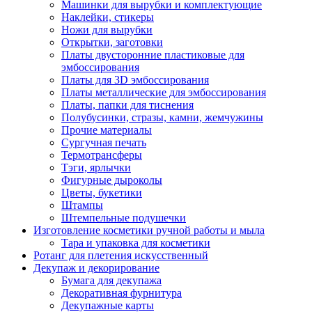
Машинки для вырубки и комплектующие
Наклейки, стикеры
Ножи для вырубки
Открытки, заготовки
Платы двусторонние пластиковые для
эмбоссирования
Платы для 3D эмбоссирования
Платы металлические для эмбоссирования
Платы, папки для тиснения
Полубусинки, стразы, камни, жемчужины
Прочие материалы
Сургучная печать
Термотрансферы
Тэги, ярлычки
Фигурные дыроколы
Цветы, букетики
Штампы
Штемпельные подушечки
Изготовление косметики ручной работы и мыла
Тара и упаковка для косметики
Ротанг для плетения искусственный
Декупаж и декорирование
Бумага для декупажа
Декоративная фурнитура
Декупажные карты