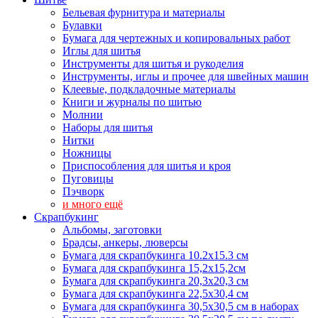
Бельевая фурнитура и материалы
Булавки
Бумага для чертежных и копировальных работ
Иглы для шитья
Инструменты для шитья и рукоделия
Инструменты, иглы и прочее для швейных машин
Клеевые, подкладочные материалы
Книги и журналы по шитью
Молнии
Наборы для шитья
Нитки
Ножницы
Приспособления для шитья и кроя
Пуговицы
Пэчворк
и много ещё
Скрапбукинг
Альбомы, заготовки
Брадсы, анкеры, люверсы
Бумага для скрапбукинга 10.2х15.3 см
Бумага для скрапбукинга 15,2х15,2см
Бумага для скрапбукинга 20,3х20,3 см
Бумага для скрапбукинга 22,5х30,4 см
Бумага для скрапбукинга 30,5х30,5 см в наборах