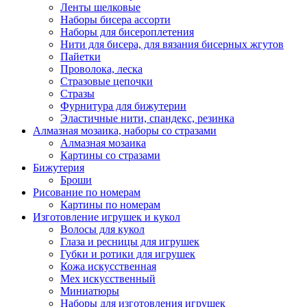
Ленты шелковые
Наборы бисера ассорти
Наборы для бисероплетения
Нити для бисера, для вязания бисерных жгутов
Пайетки
Проволока, леска
Стразовые цепочки
Стразы
Фурнитура для бижутерии
Эластичные нити, спандекс, резинка
Алмазная мозаика, наборы со стразами
Алмазная мозаика
Картины co стразами
Бижутерия
Броши
Рисование по номерам
Картины по номерам
Изготовление игрушек и кукол
Волосы для кукол
Глаза и ресницы для игрушек
Губки и ротики для игрушек
Кожа искусственная
Мех искусственный
Миниатюры
Наборы для изготовления игрушек