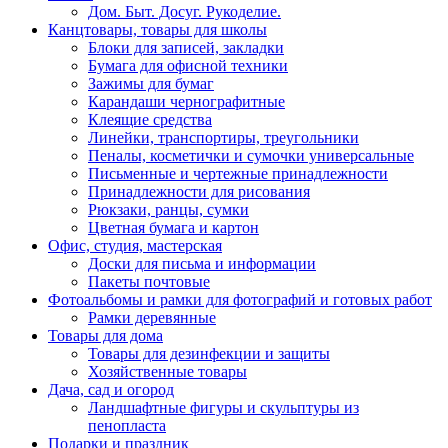
Дом. Быт. Досуг. Рукоделие.
Канцтовары, товары для школы
Блоки для записей, закладки
Бумага для офисной техники
Зажимы для бумаг
Карандаши чернографитные
Клеящие средства
Линейки, транспортиры, треугольники
Пеналы, косметички и сумочки универсальные
Письменные и чертежные принадлежности
Принадлежности для рисования
Рюкзаки, ранцы, сумки
Цветная бумага и картон
Офис, студия, мастерская
Доски для письма и информации
Пакеты почтовые
Фотоальбомы и рамки для фотографий и готовых работ
Рамки деревянные
Товары для дома
Товары для дезинфекции и защиты
Хозяйственные товары
Дача, сад и огород
Ландшафтные фигуры и скульптуры из
пенопласта
Подарки и праздник