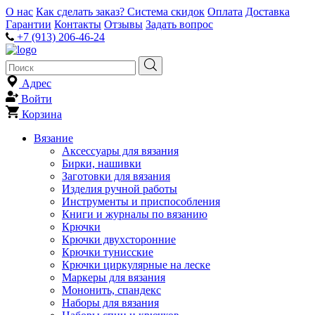
О нас
Как сделать заказ?
Система скидок
Оплата
Доставка
Гарантии
Контакты
Отзывы
Задать вопрос
+7 (913) 206-46-24
Адрес
Войти
Корзина
Вязание
Аксессуары для вязания
Бирки, нашивки
Заготовки для вязания
Изделия ручной работы
Инструменты и приспособления
Книги и журналы по вязанию
Крючки
Крючки двухсторонние
Крючки тунисские
Крючки циркулярные на леске
Маркеры для вязания
Мононить, спандекс
Наборы для вязания