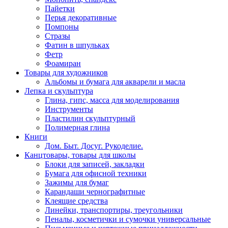
Пайетки
Перья декоративные
Помпоны
Стразы
Фатин в шпульках
Фетр
Фоамиран
Товары для художников
Альбомы и бумага для акварели и масла
Лепка и скульптура
Глина, гипс, масса для моделирования
Инструменты
Пластилин скульптурный
Полимерная глина
Книги
Дом. Быт. Досуг. Рукоделие.
Канцтовары, товары для школы
Блоки для записей, закладки
Бумага для офисной техники
Зажимы для бумаг
Карандаши чернографитные
Клеящие средства
Линейки, транспортиры, треугольники
Пеналы, косметички и сумочки универсальные