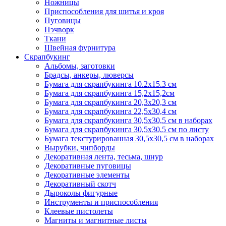
Ножницы
Приспособления для шитья и кроя
Пуговицы
Пэчворк
Ткани
Швейная фурнитура
Скрапбукинг
Альбомы, заготовки
Брадсы, анкеры, люверсы
Бумага для скрапбукинга 10.2х15.3 см
Бумага для скрапбукинга 15,2х15,2см
Бумага для скрапбукинга 20,3х20,3 см
Бумага для скрапбукинга 22,5х30,4 см
Бумага для скрапбукинга 30,5х30,5 см в наборах
Бумага для скрапбукинга 30,5х30,5 см по листу
Бумага текстурированная 30,5х30,5 см в наборах
Вырубки, чипборды
Декоративная лента, тесьма, шнур
Декоративные пуговицы
Декоративные элементы
Декоративный скотч
Дыроколы фигурные
Инструменты и приспособления
Клеевые пистолеты
Магниты и магнитные листы