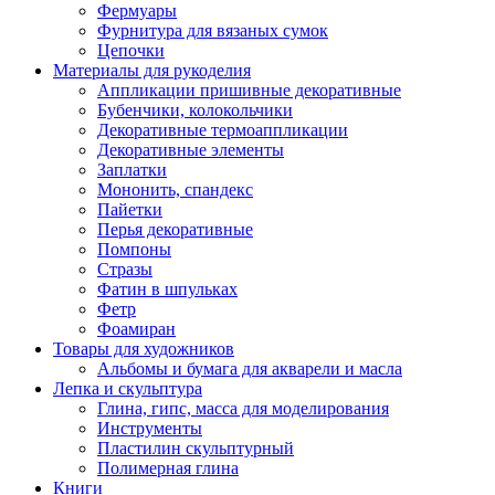
Фермуары
Фурнитура для вязаных сумок
Цепочки
Материалы для рукоделия
Аппликации пришивные декоративные
Бубенчики, колокольчики
Декоративные термоаппликации
Декоративные элементы
Заплатки
Мононить, спандекс
Пайетки
Перья декоративные
Помпоны
Стразы
Фатин в шпульках
Фетр
Фоамиран
Товары для художников
Альбомы и бумага для акварели и масла
Лепка и скульптура
Глина, гипс, масса для моделирования
Инструменты
Пластилин скульптурный
Полимерная глина
Книги