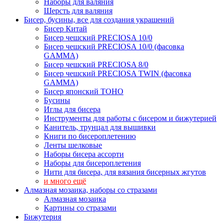
Наборы для валяния
Шерсть для валяния
Бисер, бусины, все для создания украшений
Бисер Китай
Бисер чешский PRECIOSA 10/0
Бисер чешский PRECIOSA 10/0 (фасовка
GAMMA)
Бисер чешский PRECIOSA 8/0
Бисер чешский PRECIOSA TWIN (фасовка
GAMMA)
Бисер японский TOHO
Бусины
Иглы для бисера
Инструменты для работы с бисером и бижутерией
Канитель, трунцал для вышивки
Книги по бисероплетению
Ленты шелковые
Наборы бисера ассорти
Наборы для бисероплетения
Нити для бисера, для вязания бисерных жгутов
и много ещё
Алмазная мозаика, наборы со стразами
Алмазная мозаика
Картины co стразами
Бижутерия