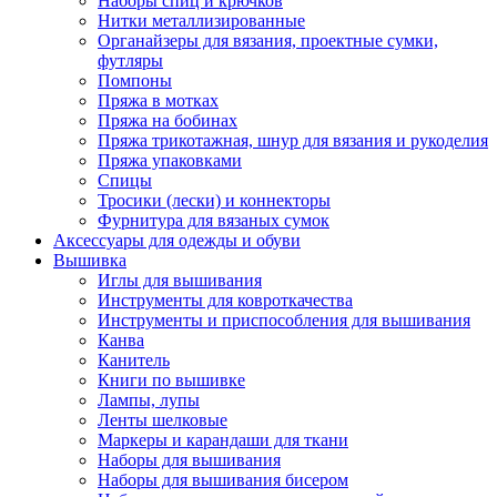
Наборы спиц и крючков
Нитки металлизированные
Органайзеры для вязания, проектные сумки,
футляры
Помпоны
Пряжа в мотках
Пряжа на бобинах
Пряжа трикотажная, шнур для вязания и рукоделия
Пряжа упаковками
Спицы
Тросики (лески) и коннекторы
Фурнитура для вязаных сумок
Аксессуары для одежды и обуви
Вышивка
Иглы для вышивания
Инструменты для ковроткачества
Инструменты и приспособления для вышивания
Канва
Канитель
Книги по вышивке
Лампы, лупы
Ленты шелковые
Маркеры и карандаши для ткани
Наборы для вышивания
Наборы для вышивания бисером