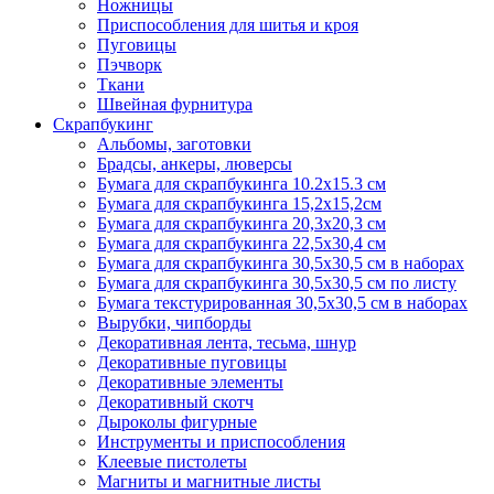
Ножницы
Приспособления для шитья и кроя
Пуговицы
Пэчворк
Ткани
Швейная фурнитура
Скрапбукинг
Альбомы, заготовки
Брадсы, анкеры, люверсы
Бумага для скрапбукинга 10.2х15.3 см
Бумага для скрапбукинга 15,2х15,2см
Бумага для скрапбукинга 20,3х20,3 см
Бумага для скрапбукинга 22,5х30,4 см
Бумага для скрапбукинга 30,5х30,5 см в наборах
Бумага для скрапбукинга 30,5х30,5 см по листу
Бумага текстурированная 30,5х30,5 см в наборах
Вырубки, чипборды
Декоративная лента, тесьма, шнур
Декоративные пуговицы
Декоративные элементы
Декоративный скотч
Дыроколы фигурные
Инструменты и приспособления
Клеевые пистолеты
Магниты и магнитные листы