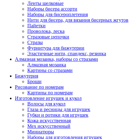
Ленты шелковые
Наборы бисера ассорти
Наборы для бисероплетения
Нити для бисера, для вязания бисерных жгутов
Пайетки
Проволока, леска
Стразовые цепочки
Стразы
Фурнитура для бижутерии
Эластичные нити, спандекс, резинка
Алмазная мозаика, наборы со стразами
Алмазная мозаика
Картины co стразами
Бижутерия
Броши
Рисование по номерам
Картины по номерам
Изготовление игрушек и кукол
Волосы для кукол
Глаза и ресницы для игрушек
Губки и ротики для игрушек
Кожа искусственная
Мех искусственный
Миниатюры
Наборы для изготовления игрушек