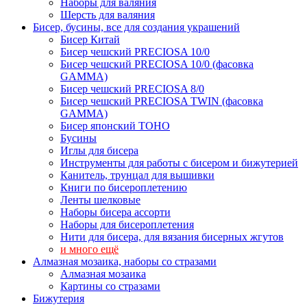
Наборы для валяния
Шерсть для валяния
Бисер, бусины, все для создания украшений
Бисер Китай
Бисер чешский PRECIOSA 10/0
Бисер чешский PRECIOSA 10/0 (фасовка
GAMMA)
Бисер чешский PRECIOSA 8/0
Бисер чешский PRECIOSA TWIN (фасовка
GAMMA)
Бисер японский TOHO
Бусины
Иглы для бисера
Инструменты для работы с бисером и бижутерией
Канитель, трунцал для вышивки
Книги по бисероплетению
Ленты шелковые
Наборы бисера ассорти
Наборы для бисероплетения
Нити для бисера, для вязания бисерных жгутов
и много ещё
Алмазная мозаика, наборы со стразами
Алмазная мозаика
Картины co стразами
Бижутерия