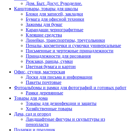
Дом. Быт. Досуг. Рукоделие.
Канцтовары, товары для школы
Блоки для записей, закладки
Бумага для офисной техники
Зажимы для бумаг
Карандаши чернографитные
Клеящие средства
Линейки, транспортиры, треугольники
Пеналы, косметички и сумочки универсальные
Письменные и чертежные принадлежности
Принадлежности для рисования
Рюкзаки, ранцы, сумки
Цветная бумага и картон
Офис, студия, мастерская
Доски для письма и информации
Пакеты почтовые
Фотоальбомы и рамки для фотографий и готовых работ
Рамки деревянные
Товары для дома
Товары для дезинфекции и защиты
Хозяйственные товары
Дача, сад и огород
Ландшафтные фигуры и скульптуры из
пенопласта
Подарки и праздник