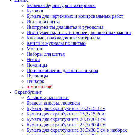
Бельевая фурнитура и материалы
Булавки
Бумага для чертежных и копировальных работ
Иглы для шитья
Инструменты для шитья и рукоделия
Инструменты, иглы и прочее для швейных машин
Клеевые, подкладочные материалы
Книги и журналы по шитью
Молнии
Наборы для шитья
Нитки
Ножницы
Приспособления для шитья и кроя
Пуговицы
Пэчворк
и много ещё
Скрапбукинг
Альбомы, заготовки
Брадсы, анкеры, люверсы
Бумага для скрапбукинга 10.2х15.3 см
Бумага для скрапбукинга 15,2х15,2см
Бумага для скрапбукинга 20,3х20,3 см
Бумага для скрапбукинга 22,5х30,4 см
Бумага для скрапбукинга 30,5х30,5 см в наборах