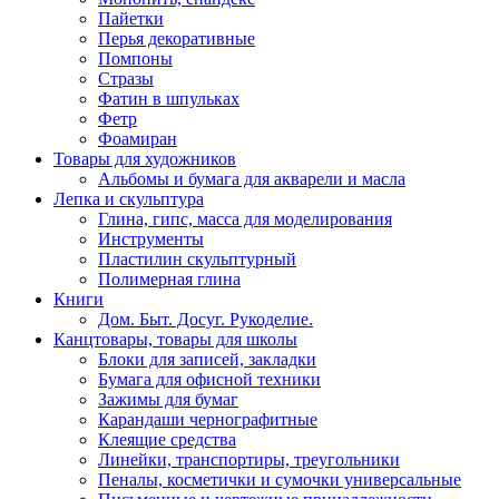
Пайетки
Перья декоративные
Помпоны
Стразы
Фатин в шпульках
Фетр
Фоамиран
Товары для художников
Альбомы и бумага для акварели и масла
Лепка и скульптура
Глина, гипс, масса для моделирования
Инструменты
Пластилин скульптурный
Полимерная глина
Книги
Дом. Быт. Досуг. Рукоделие.
Канцтовары, товары для школы
Блоки для записей, закладки
Бумага для офисной техники
Зажимы для бумаг
Карандаши чернографитные
Клеящие средства
Линейки, транспортиры, треугольники
Пеналы, косметички и сумочки универсальные