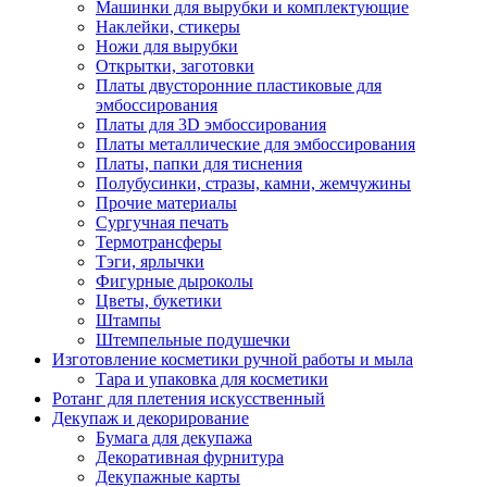
Машинки для вырубки и комплектующие
Наклейки, стикеры
Ножи для вырубки
Открытки, заготовки
Платы двусторонние пластиковые для
эмбоссирования
Платы для 3D эмбоссирования
Платы металлические для эмбоссирования
Платы, папки для тиснения
Полубусинки, стразы, камни, жемчужины
Прочие материалы
Сургучная печать
Термотрансферы
Тэги, ярлычки
Фигурные дыроколы
Цветы, букетики
Штампы
Штемпельные подушечки
Изготовление косметики ручной работы и мыла
Тара и упаковка для косметики
Ротанг для плетения искусственный
Декупаж и декорирование
Бумага для декупажа
Декоративная фурнитура
Декупажные карты