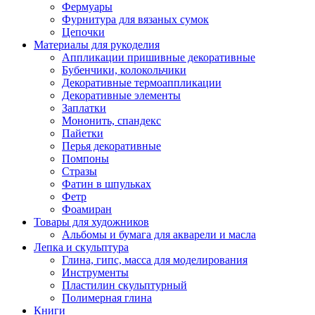
Фермуары
Фурнитура для вязаных сумок
Цепочки
Материалы для рукоделия
Аппликации пришивные декоративные
Бубенчики, колокольчики
Декоративные термоаппликации
Декоративные элементы
Заплатки
Мононить, спандекс
Пайетки
Перья декоративные
Помпоны
Стразы
Фатин в шпульках
Фетр
Фоамиран
Товары для художников
Альбомы и бумага для акварели и масла
Лепка и скульптура
Глина, гипс, масса для моделирования
Инструменты
Пластилин скульптурный
Полимерная глина
Книги