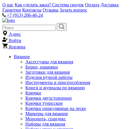
О нас
Как сделать заказ?
Система скидок
Оплата
Доставка
Гарантии
Контакты
Отзывы
Задать вопрос
+7 (913) 206-46-24
Адрес
Войти
Корзина
Вязание
Аксессуары для вязания
Бирки, нашивки
Заготовки для вязания
Изделия ручной работы
Инструменты и приспособления
Книги и журналы по вязанию
Крючки
Крючки двухсторонние
Крючки тунисские
Крючки циркулярные на леске
Маркеры для вязания
Мононить, спандекс
Наборы для вязания