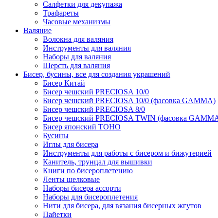
Салфетки для декупажа
Трафареты
Часовые механизмы
Валяние
Волокна для валяния
Инструменты для валяния
Наборы для валяния
Шерсть для валяния
Бисер, бусины, все для создания украшений
Бисер Китай
Бисер чешский PRECIOSA 10/0
Бисер чешский PRECIOSA 10/0 (фасовка GAMMA)
Бисер чешский PRECIOSA 8/0
Бисер чешский PRECIOSA TWIN (фасовка GAMM
Бисер японский TOHO
Бусины
Иглы для бисера
Инструменты для работы с бисером и бижутерией
Канитель, трунцал для вышивки
Книги по бисероплетению
Ленты шелковые
Наборы бисера ассорти
Наборы для бисероплетения
Нити для бисера, для вязания бисерных жгутов
Пайетки