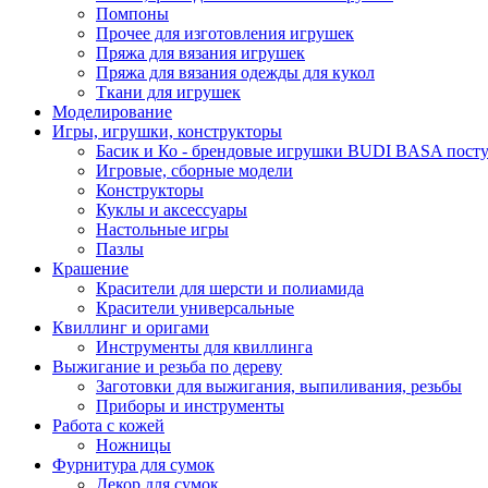
Помпоны
Прочее для изготовления игрушек
Пряжа для вязания игрушек
Пряжа для вязания одежды для кукол
Ткани для игрушек
Моделирование
Игры, игрушки, конструкторы
Басик и Ко - брендовые игрушки BUDI BASA поступ
Игровые, сборные модели
Конструкторы
Куклы и аксессуары
Настольные игры
Пазлы
Крашение
Красители для шерсти и полиамида
Красители универсальные
Квиллинг и оригами
Инструменты для квиллинга
Выжигание и резьба по дереву
Заготовки для выжигания, выпиливания, резьбы
Приборы и инструменты
Работа с кожей
Ножницы
Фурнитура для сумок
Декор для сумок