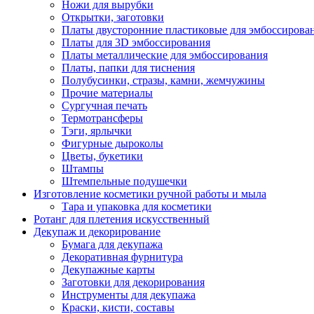
Ножи для вырубки
Открытки, заготовки
Платы двусторонние пластиковые для эмбоссирова
Платы для 3D эмбоссирования
Платы металлические для эмбоссирования
Платы, папки для тиснения
Полубусинки, стразы, камни, жемчужины
Прочие материалы
Сургучная печать
Термотрансферы
Тэги, ярлычки
Фигурные дыроколы
Цветы, букетики
Штампы
Штемпельные подушечки
Изготовление косметики ручной работы и мыла
Тара и упаковка для косметики
Ротанг для плетения искусственный
Декупаж и декорирование
Бумага для декупажа
Декоративная фурнитура
Декупажные карты
Заготовки для декорирования
Инструменты для декупажа
Краски, кисти, составы