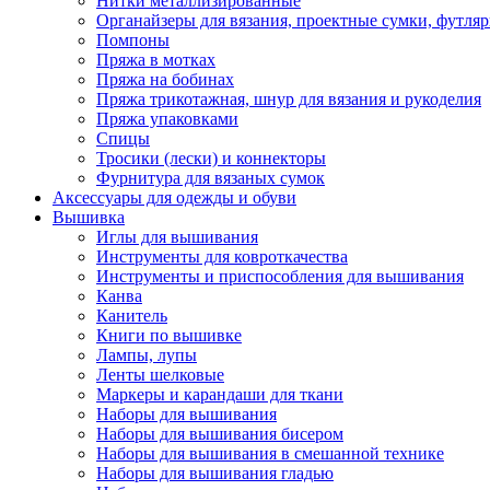
Нитки металлизированные
Органайзеры для вязания, проектные сумки, футля
Помпоны
Пряжа в мотках
Пряжа на бобинах
Пряжа трикотажная, шнур для вязания и рукоделия
Пряжа упаковками
Спицы
Тросики (лески) и коннекторы
Фурнитура для вязаных сумок
Аксессуары для одежды и обуви
Вышивка
Иглы для вышивания
Инструменты для ковроткачества
Инструменты и приспособления для вышивания
Канва
Канитель
Книги по вышивке
Лампы, лупы
Ленты шелковые
Маркеры и карандаши для ткани
Наборы для вышивания
Наборы для вышивания бисером
Наборы для вышивания в смешанной технике
Наборы для вышивания гладью