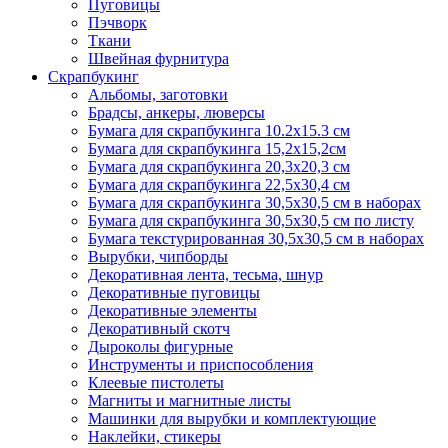
Пуговицы
Пэчворк
Ткани
Швейная фурнитура
Скрапбукинг
Альбомы, заготовки
Брадсы, анкеры, люверсы
Бумага для скрапбукинга 10.2х15.3 см
Бумага для скрапбукинга 15,2х15,2см
Бумага для скрапбукинга 20,3х20,3 см
Бумага для скрапбукинга 22,5х30,4 см
Бумага для скрапбукинга 30,5х30,5 см в наборах
Бумага для скрапбукинга 30,5х30,5 см по листу
Бумага текстурированная 30,5х30,5 см в наборах
Вырубки, чипборды
Декоративная лента, тесьма, шнур
Декоративные пуговицы
Декоративные элементы
Декоративный скотч
Дыроколы фигурные
Инструменты и приспособления
Клеевые пистолеты
Магниты и магнитные листы
Машинки для вырубки и комплектующие
Наклейки, стикеры