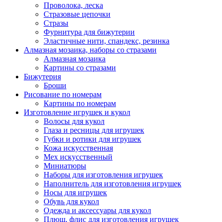
Проволока, леска
Стразовые цепочки
Стразы
Фурнитура для бижутерии
Эластичные нити, спандекс, резинка
Алмазная мозаика, наборы со стразами
Алмазная мозаика
Картины co стразами
Бижутерия
Броши
Рисование по номерам
Картины по номерам
Изготовление игрушек и кукол
Волосы для кукол
Глаза и ресницы для игрушек
Губки и ротики для игрушек
Кожа искусственная
Мех искусственный
Миниатюры
Наборы для изготовления игрушек
Наполнитель для изготовления игрушек
Носы для игрушек
Обувь для кукол
Одежда и аксессуары для кукол
Плюш, флис для изготовления игрушек