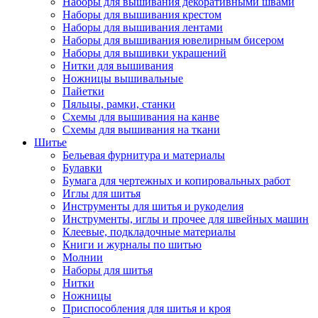
Наборы для вышивания декоративными швами
Наборы для вышивания крестом
Наборы для вышивания лентами
Наборы для вышивания ювелирным бисером
Наборы для вышивки украшений
Нитки для вышивания
Ножницы вышивальные
Пайетки
Пяльцы, рамки, станки
Схемы для вышивания на канве
Схемы для вышивания на ткани
Шитье
Бельевая фурнитура и материалы
Булавки
Бумага для чертежных и копировальных работ
Иглы для шитья
Инструменты для шитья и рукоделия
Инструменты, иглы и прочее для швейных машин
Клеевые, подкладочные материалы
Книги и журналы по шитью
Молнии
Наборы для шитья
Нитки
Ножницы
Приспособления для шитья и кроя