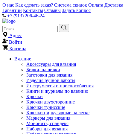
О нас
Как сделать заказ?
Система скидок
Оплата
Доставка
Гарантии
Контакты
Отзывы
Задать вопрос
+7 (913) 206-46-24
Адрес
Войти
Корзина
Вязание
Аксессуары для вязания
Бирки, нашивки
Заготовки для вязания
Изделия ручной работы
Инструменты и приспособления
Книги и журналы по вязанию
Крючки
Крючки двухсторонние
Крючки тунисские
Крючки циркулярные на леске
Маркеры для вязания
Мононить, спандекс
Наборы для вязания