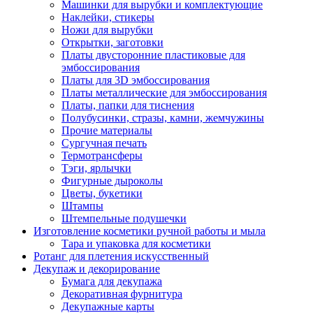
Машинки для вырубки и комплектующие
Наклейки, стикеры
Ножи для вырубки
Открытки, заготовки
Платы двусторонние пластиковые для
эмбоссирования
Платы для 3D эмбоссирования
Платы металлические для эмбоссирования
Платы, папки для тиснения
Полубусинки, стразы, камни, жемчужины
Прочие материалы
Сургучная печать
Термотрансферы
Тэги, ярлычки
Фигурные дыроколы
Цветы, букетики
Штампы
Штемпельные подушечки
Изготовление косметики ручной работы и мыла
Тара и упаковка для косметики
Ротанг для плетения искусственный
Декупаж и декорирование
Бумага для декупажа
Декоративная фурнитура
Декупажные карты