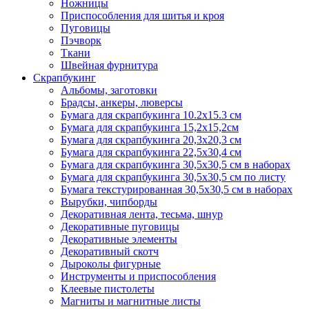
Ножницы
Приспособления для шитья и кроя
Пуговицы
Пэчворк
Ткани
Швейная фурнитура
Скрапбукинг
Альбомы, заготовки
Брадсы, анкеры, люверсы
Бумага для скрапбукинга 10.2х15.3 см
Бумага для скрапбукинга 15,2х15,2см
Бумага для скрапбукинга 20,3х20,3 см
Бумага для скрапбукинга 22,5х30,4 см
Бумага для скрапбукинга 30,5х30,5 см в наборах
Бумага для скрапбукинга 30,5х30,5 см по листу
Бумага текстурированная 30,5х30,5 см в наборах
Вырубки, чипборды
Декоративная лента, тесьма, шнур
Декоративные пуговицы
Декоративные элементы
Декоративный скотч
Дыроколы фигурные
Инструменты и приспособления
Клеевые пистолеты
Магниты и магнитные листы