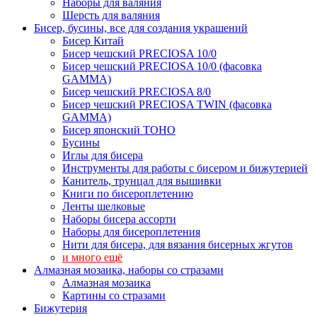
Наборы для валяния
Шерсть для валяния
Бисер, бусины, все для создания украшений
Бисер Китай
Бисер чешский PRECIOSA 10/0
Бисер чешский PRECIOSA 10/0 (фасовка
GAMMA)
Бисер чешский PRECIOSA 8/0
Бисер чешский PRECIOSA TWIN (фасовка
GAMMA)
Бисер японский TOHO
Бусины
Иглы для бисера
Инструменты для работы с бисером и бижутерией
Канитель, трунцал для вышивки
Книги по бисероплетению
Ленты шелковые
Наборы бисера ассорти
Наборы для бисероплетения
Нити для бисера, для вязания бисерных жгутов
и много ещё
Алмазная мозаика, наборы со стразами
Алмазная мозаика
Картины co стразами
Бижутерия