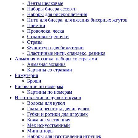
Ленты шелковые
Наборы бисера ассорти
Наборы для бисероплетения
Нити для бисера, для вязания бисерных жгутов
Пайетки
Проволока, леска
Стразовые цепочки
Стразы
Фурнитура для бижутерии
Эластичные нити, спандекс, резинка
Алмазная мозаика, наборы со стразами
Алмазная мозаика
Картины co стразами
Бижутерия
Броши
Рисование по номерам
Картины по номерам
Изготовление игрушек и кукол
Волосы для кукол
Глаза и ресницы для игрушек
Губки и ротики для игрушек
Кожа искусственная
Мех искусственный
Миниатюры
Наборы для изготовления игрушек