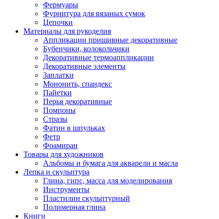
Фермуары
Фурнитура для вязаных сумок
Цепочки
Материалы для рукоделия
Аппликации пришивные декоративные
Бубенчики, колокольчики
Декоративные термоаппликации
Декоративные элементы
Заплатки
Мононить, спандекс
Пайетки
Перья декоративные
Помпоны
Стразы
Фатин в шпульках
Фетр
Фоамиран
Товары для художников
Альбомы и бумага для акварели и масла
Лепка и скульптура
Глина, гипс, масса для моделирования
Инструменты
Пластилин скульптурный
Полимерная глина
Книги