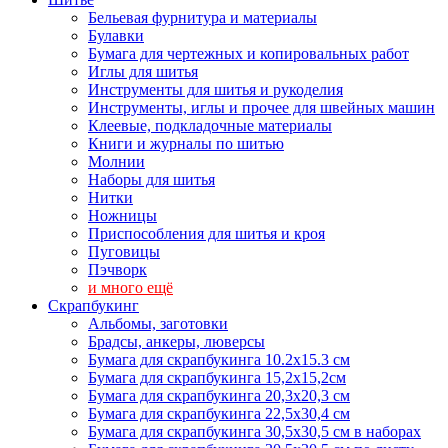
Бельевая фурнитура и материалы
Булавки
Бумага для чертежных и копировальных работ
Иглы для шитья
Инструменты для шитья и рукоделия
Инструменты, иглы и прочее для швейных машин
Клеевые, подкладочные материалы
Книги и журналы по шитью
Молнии
Наборы для шитья
Нитки
Ножницы
Приспособления для шитья и кроя
Пуговицы
Пэчворк
и много ещё
Скрапбукинг
Альбомы, заготовки
Брадсы, анкеры, люверсы
Бумага для скрапбукинга 10.2х15.3 см
Бумага для скрапбукинга 15,2х15,2см
Бумага для скрапбукинга 20,3х20,3 см
Бумага для скрапбукинга 22,5х30,4 см
Бумага для скрапбукинга 30,5х30,5 см в наборах