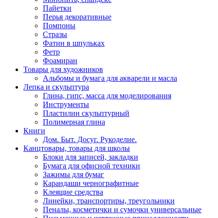
Пайетки
Перья декоративные
Помпоны
Стразы
Фатин в шпульках
Фетр
Фоамиран
Товары для художников
Альбомы и бумага для акварели и масла
Лепка и скульптура
Глина, гипс, масса для моделирования
Инструменты
Пластилин скульптурный
Полимерная глина
Книги
Дом. Быт. Досуг. Рукоделие.
Канцтовары, товары для школы
Блоки для записей, закладки
Бумага для офисной техники
Зажимы для бумаг
Карандаши чернографитные
Клеящие средства
Линейки, транспортиры, треугольники
Пеналы, косметички и сумочки универсальные