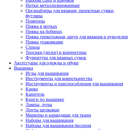
Наборы спиц и крючков
Нитки металлизированные
Органайзеры для вязания, проектные сумки,
футляры
Помпоны
Пряжа в мотках
Пряжа на бобинах
Пряжа трикотажная, шнур для вязания и рукоделия
Пряжа упаковками
Спицы
Тросики (лески) и коннекторы
Фурнитура для вязаных сумок
Аксессуары для одежды и обуви
Вышивка
Иглы для вышивания
Инструменты для ковроткачества
Инструменты и приспособления для вышивания
Канва
Канитель
Книги по вышивке
Лампы, лупы
Ленты шелковые
Маркеры и карандаши для ткани
Наборы для вышивания
Наборы для вышивания бисером