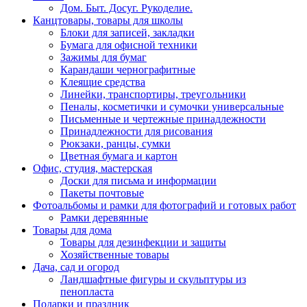
Дом. Быт. Досуг. Рукоделие.
Канцтовары, товары для школы
Блоки для записей, закладки
Бумага для офисной техники
Зажимы для бумаг
Карандаши чернографитные
Клеящие средства
Линейки, транспортиры, треугольники
Пеналы, косметички и сумочки универсальные
Письменные и чертежные принадлежности
Принадлежности для рисования
Рюкзаки, ранцы, сумки
Цветная бумага и картон
Офис, студия, мастерская
Доски для письма и информации
Пакеты почтовые
Фотоальбомы и рамки для фотографий и готовых работ
Рамки деревянные
Товары для дома
Товары для дезинфекции и защиты
Хозяйственные товары
Дача, сад и огород
Ландшафтные фигуры и скульптуры из
пенопласта
Подарки и праздник