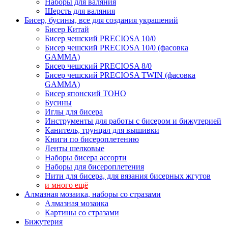
Наборы для валяния
Шерсть для валяния
Бисер, бусины, все для создания украшений
Бисер Китай
Бисер чешский PRECIOSA 10/0
Бисер чешский PRECIOSA 10/0 (фасовка
GAMMA)
Бисер чешский PRECIOSA 8/0
Бисер чешский PRECIOSA TWIN (фасовка
GAMMA)
Бисер японский TOHO
Бусины
Иглы для бисера
Инструменты для работы с бисером и бижутерией
Канитель, трунцал для вышивки
Книги по бисероплетению
Ленты шелковые
Наборы бисера ассорти
Наборы для бисероплетения
Нити для бисера, для вязания бисерных жгутов
и много ещё
Алмазная мозаика, наборы со стразами
Алмазная мозаика
Картины co стразами
Бижутерия