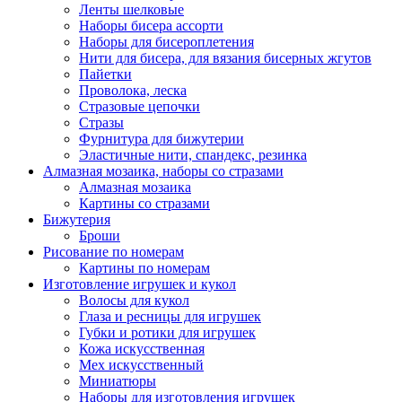
Ленты шелковые
Наборы бисера ассорти
Наборы для бисероплетения
Нити для бисера, для вязания бисерных жгутов
Пайетки
Проволока, леска
Стразовые цепочки
Стразы
Фурнитура для бижутерии
Эластичные нити, спандекс, резинка
Алмазная мозаика, наборы со стразами
Алмазная мозаика
Картины co стразами
Бижутерия
Броши
Рисование по номерам
Картины по номерам
Изготовление игрушек и кукол
Волосы для кукол
Глаза и ресницы для игрушек
Губки и ротики для игрушек
Кожа искусственная
Мех искусственный
Миниатюры
Наборы для изготовления игрушек