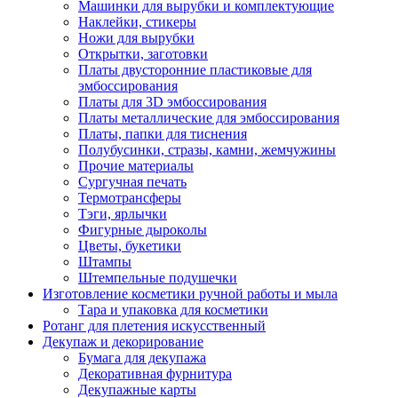
Машинки для вырубки и комплектующие
Наклейки, стикеры
Ножи для вырубки
Открытки, заготовки
Платы двусторонние пластиковые для
эмбоссирования
Платы для 3D эмбоссирования
Платы металлические для эмбоссирования
Платы, папки для тиснения
Полубусинки, стразы, камни, жемчужины
Прочие материалы
Сургучная печать
Термотрансферы
Тэги, ярлычки
Фигурные дыроколы
Цветы, букетики
Штампы
Штемпельные подушечки
Изготовление косметики ручной работы и мыла
Тара и упаковка для косметики
Ротанг для плетения искусственный
Декупаж и декорирование
Бумага для декупажа
Декоративная фурнитура
Декупажные карты