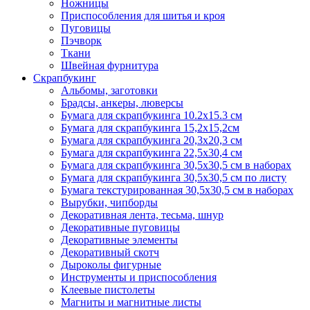
Ножницы
Приспособления для шитья и кроя
Пуговицы
Пэчворк
Ткани
Швейная фурнитура
Скрапбукинг
Альбомы, заготовки
Брадсы, анкеры, люверсы
Бумага для скрапбукинга 10.2х15.3 см
Бумага для скрапбукинга 15,2х15,2см
Бумага для скрапбукинга 20,3х20,3 см
Бумага для скрапбукинга 22,5х30,4 см
Бумага для скрапбукинга 30,5х30,5 см в наборах
Бумага для скрапбукинга 30,5х30,5 см по листу
Бумага текстурированная 30,5х30,5 см в наборах
Вырубки, чипборды
Декоративная лента, тесьма, шнур
Декоративные пуговицы
Декоративные элементы
Декоративный скотч
Дыроколы фигурные
Инструменты и приспособления
Клеевые пистолеты
Магниты и магнитные листы