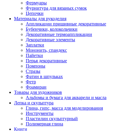
Фермуары
Фурнитура для вязаных сумок
Цепочки
Материалы для рукоделия
Аппликации пришивные декоративные
Бубенчики, колокольчики
Декоративные термоаппликации
Декоративные элементы
Заплатки
Мононить, спандекс
Пайетки
Перья декоративные
Помпоны
Стразы
Фатин в шпульках
Фетр
Фоамиран
Товары для художников
Альбомы и бумага для акварели и масла
Лепка и скульптура
Глина, гипс, масса для моделирования
Инструменты
Пластилин скульптурный
Полимерная глина
Книги