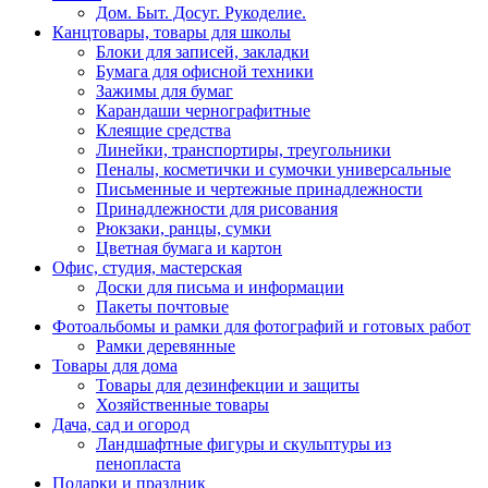
Дом. Быт. Досуг. Рукоделие.
Канцтовары, товары для школы
Блоки для записей, закладки
Бумага для офисной техники
Зажимы для бумаг
Карандаши чернографитные
Клеящие средства
Линейки, транспортиры, треугольники
Пеналы, косметички и сумочки универсальные
Письменные и чертежные принадлежности
Принадлежности для рисования
Рюкзаки, ранцы, сумки
Цветная бумага и картон
Офис, студия, мастерская
Доски для письма и информации
Пакеты почтовые
Фотоальбомы и рамки для фотографий и готовых работ
Рамки деревянные
Товары для дома
Товары для дезинфекции и защиты
Хозяйственные товары
Дача, сад и огород
Ландшафтные фигуры и скульптуры из
пенопласта
Подарки и праздник