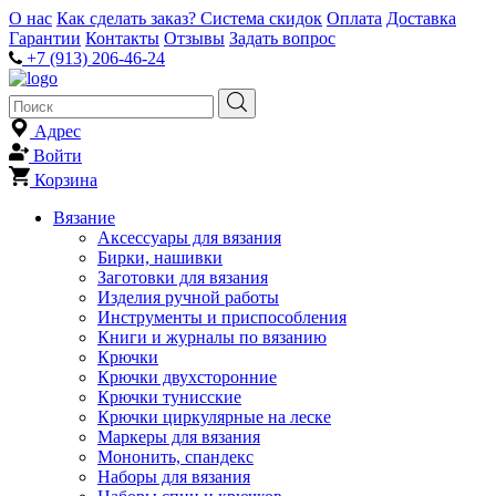
О нас
Как сделать заказ?
Система скидок
Оплата
Доставка
Гарантии
Контакты
Отзывы
Задать вопрос
+7 (913) 206-46-24
Адрес
Войти
Корзина
Вязание
Аксессуары для вязания
Бирки, нашивки
Заготовки для вязания
Изделия ручной работы
Инструменты и приспособления
Книги и журналы по вязанию
Крючки
Крючки двухсторонние
Крючки тунисские
Крючки циркулярные на леске
Маркеры для вязания
Мононить, спандекс
Наборы для вязания