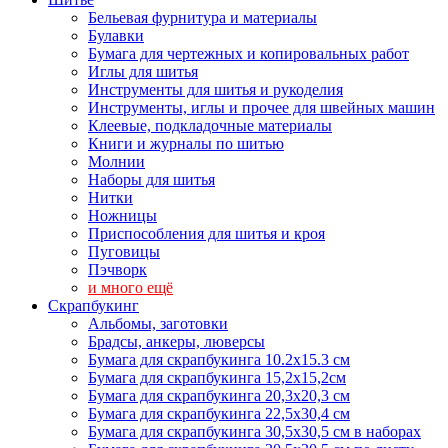
Бельевая фурнитура и материалы
Булавки
Бумага для чертежных и копировальных работ
Иглы для шитья
Инструменты для шитья и рукоделия
Инструменты, иглы и прочее для швейных машин
Клеевые, подкладочные материалы
Книги и журналы по шитью
Молнии
Наборы для шитья
Нитки
Ножницы
Приспособления для шитья и кроя
Пуговицы
Пэчворк
и много ещё
Скрапбукинг
Альбомы, заготовки
Брадсы, анкеры, люверсы
Бумага для скрапбукинга 10.2х15.3 см
Бумага для скрапбукинга 15,2х15,2см
Бумага для скрапбукинга 20,3х20,3 см
Бумага для скрапбукинга 22,5х30,4 см
Бумага для скрапбукинга 30,5х30,5 см в наборах