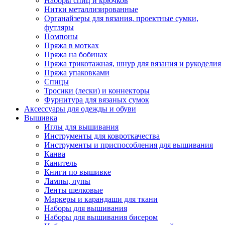
Наборы спиц и крючков
Нитки металлизированные
Органайзеры для вязания, проектные сумки,
футляры
Помпоны
Пряжа в мотках
Пряжа на бобинах
Пряжа трикотажная, шнур для вязания и рукоделия
Пряжа упаковками
Спицы
Тросики (лески) и коннекторы
Фурнитура для вязаных сумок
Аксессуары для одежды и обуви
Вышивка
Иглы для вышивания
Инструменты для ковроткачества
Инструменты и приспособления для вышивания
Канва
Канитель
Книги по вышивке
Лампы, лупы
Ленты шелковые
Маркеры и карандаши для ткани
Наборы для вышивания
Наборы для вышивания бисером