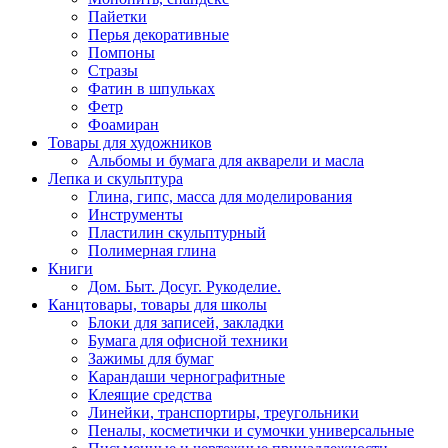
Пайетки
Перья декоративные
Помпоны
Стразы
Фатин в шпульках
Фетр
Фоамиран
Товары для художников
Альбомы и бумага для акварели и масла
Лепка и скульптура
Глина, гипс, масса для моделирования
Инструменты
Пластилин скульптурный
Полимерная глина
Книги
Дом. Быт. Досуг. Рукоделие.
Канцтовары, товары для школы
Блоки для записей, закладки
Бумага для офисной техники
Зажимы для бумаг
Карандаши чернографитные
Клеящие средства
Линейки, транспортиры, треугольники
Пеналы, косметички и сумочки универсальные