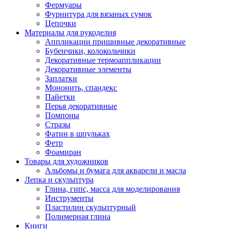
Фермуары
Фурнитура для вязаных сумок
Цепочки
Материалы для рукоделия
Аппликации пришивные декоративные
Бубенчики, колокольчики
Декоративные термоаппликации
Декоративные элементы
Заплатки
Мононить, спандекс
Пайетки
Перья декоративные
Помпоны
Стразы
Фатин в шпульках
Фетр
Фоамиран
Товары для художников
Альбомы и бумага для акварели и масла
Лепка и скульптура
Глина, гипс, масса для моделирования
Инструменты
Пластилин скульптурный
Полимерная глина
Книги