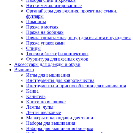
Наборы спиц и крючков
Нитки металлизированные
Органайзеры для вязания, проектные сумки,
футляры
Помпоны
Пряжа в мотках
Пряжа на бобинах
Пряжа трикотажная, шнур для вязания и рукоделия
Пряжа упаковками
Спицы
Тросики (лески) и коннекторы
Фурнитура для вязаных сумок
Аксессуары для одежды и обуви
Вышивка
Иглы для вышивания
Инструменты для ковроткачества
Инструменты и приспособления для вышивания
Канва
Канитель
Книги по вышивке
Лампы, лупы
Ленты шелковые
Маркеры и карандаши для ткани
Наборы для вышивания
Наборы для вышивания бисером