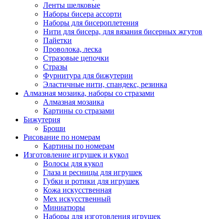
Ленты шелковые
Наборы бисера ассорти
Наборы для бисероплетения
Нити для бисера, для вязания бисерных жгутов
Пайетки
Проволока, леска
Стразовые цепочки
Стразы
Фурнитура для бижутерии
Эластичные нити, спандекс, резинка
Алмазная мозаика, наборы со стразами
Алмазная мозаика
Картины co стразами
Бижутерия
Броши
Рисование по номерам
Картины по номерам
Изготовление игрушек и кукол
Волосы для кукол
Глаза и ресницы для игрушек
Губки и ротики для игрушек
Кожа искусственная
Мех искусственный
Миниатюры
Наборы для изготовления игрушек