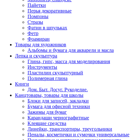
Пайетки
Перья декоративные
Помпоны
Стразы
Фатин в шпульках
Фетр
Фоамиран
Товары для художников
Альбомы и бумага для акварели и масла
Лепка и скульптура
Глина, гипс, масса для моделирования
Инструменты
Пластилин скульптурный
Полимерная глина
Книги
Дом. Быт. Досуг. Рукоделие.
Канцтовары, товары для школы
Блоки для записей, закладки
Бумага для офисной техники
Зажимы для бумаг
Карандаши чернографитные
Клеящие средства
Линейки, транспортиры, треугольники
Пеналы, косметички и сумочки универсальные