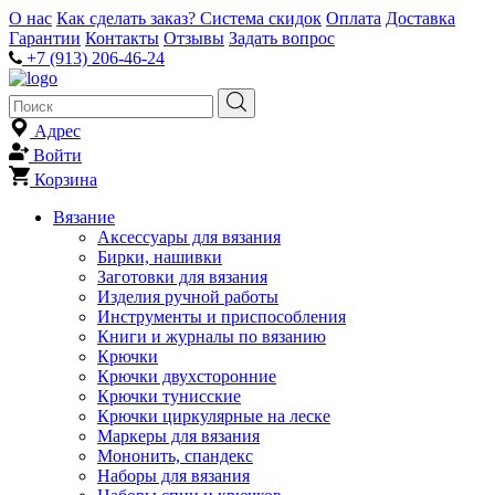
О нас
Как сделать заказ?
Система скидок
Оплата
Доставка
Гарантии
Контакты
Отзывы
Задать вопрос
+7 (913) 206-46-24
Адрес
Войти
Корзина
Вязание
Аксессуары для вязания
Бирки, нашивки
Заготовки для вязания
Изделия ручной работы
Инструменты и приспособления
Книги и журналы по вязанию
Крючки
Крючки двухсторонние
Крючки тунисские
Крючки циркулярные на леске
Маркеры для вязания
Мононить, спандекс
Наборы для вязания