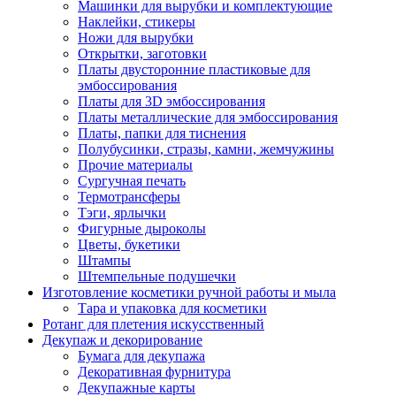
Машинки для вырубки и комплектующие
Наклейки, стикеры
Ножи для вырубки
Открытки, заготовки
Платы двусторонние пластиковые для
эмбоссирования
Платы для 3D эмбоссирования
Платы металлические для эмбоссирования
Платы, папки для тиснения
Полубусинки, стразы, камни, жемчужины
Прочие материалы
Сургучная печать
Термотрансферы
Тэги, ярлычки
Фигурные дыроколы
Цветы, букетики
Штампы
Штемпельные подушечки
Изготовление косметики ручной работы и мыла
Тара и упаковка для косметики
Ротанг для плетения искусственный
Декупаж и декорирование
Бумага для декупажа
Декоративная фурнитура
Декупажные карты