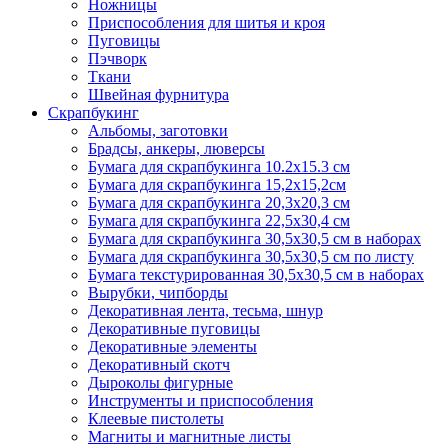
Ножницы
Приспособления для шитья и кроя
Пуговицы
Пэчворк
Ткани
Швейная фурнитура
Скрапбукинг
Альбомы, заготовки
Брадсы, анкеры, люверсы
Бумага для скрапбукинга 10.2х15.3 см
Бумага для скрапбукинга 15,2х15,2см
Бумага для скрапбукинга 20,3х20,3 см
Бумага для скрапбукинга 22,5х30,4 см
Бумага для скрапбукинга 30,5х30,5 см в наборах
Бумага для скрапбукинга 30,5х30,5 см по листу
Бумага текстурированная 30,5х30,5 см в наборах
Вырубки, чипборды
Декоративная лента, тесьма, шнур
Декоративные пуговицы
Декоративные элементы
Декоративный скотч
Дыроколы фигурные
Инструменты и приспособления
Клеевые пистолеты
Магниты и магнитные листы