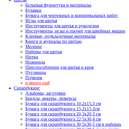
Бельевая фурнитура и материалы
Булавки
Бумага для чертежных и копировальных работ
Иглы для шитья
Инструменты для шитья и рукоделия
Инструменты, иглы и прочее для швейных машин
Клеевые, подкладочные материалы
Книги и журналы по шитью
Молнии
Наборы для шитья
Нитки
Ножницы
Приспособления для шитья и кроя
Пуговицы
Пэчворк
и много ещё
Скрапбукинг
Альбомы, заготовки
Брадсы, анкеры, люверсы
Бумага для скрапбукинга 10.2х15.3 см
Бумага для скрапбукинга 15,2х15,2см
Бумага для скрапбукинга 20,3х20,3 см
Бумага для скрапбукинга 22,5х30,4 см
Бумага для скрапбукинга 30,5х30,5 см в наборах