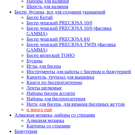
Наборы для валяния
Шерсть для валяния
Бисер, бусины, все для создания украшений
Бисер Китай
Бисер чешский PRECIOSA 10/0
Бисер чешский PRECIOSA 10/0 (фасовка
GAMMA)
Бисер чешский PRECIOSA 8/0
Бисер чешский PRECIOSA TWIN (фасовка
GAMMA)
Бисер японский TOHO
Бусины
Иглы для бисера
Инструменты для работы с бисером и бижутерией
Канитель, трунцал для вышивки
Книги по бисероплетению
Ленты шелковые
Наборы бисера ассорти
Наборы для бисероплетения
Нити для бисера, для вязания бисерных жгутов
и много ещё
Алмазная мозаика, наборы со стразами
Алмазная мозаика
Картины co стразами
Бижутерия