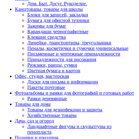
Дом. Быт. Досуг. Рукоделие.
Канцтовары, товары для школы
Блоки для записей, закладки
Бумага для офисной техники
Зажимы для бумаг
Карандаши чернографитные
Клеящие средства
Линейки, транспортиры, треугольники
Пеналы, косметички и сумочки универсальные
Письменные и чертежные принадлежности
Принадлежности для рисования
Рюкзаки, ранцы, сумки
Цветная бумага и картон
Офис, студия, мастерская
Доски для письма и информации
Пакеты почтовые
Фотоальбомы и рамки для фотографий и готовых работ
Рамки деревянные
Товары для дома
Товары для дезинфекции и защиты
Хозяйственные товары
Дача, сад и огород
Ландшафтные фигуры и скульптуры из
пенопласта
Подарки и праздник