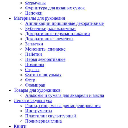
Фермуары
Фурнитура для вязаных сумок
Цепочки
Материалы для рукоделия
Аппликации пришивные декоративные
Бубенчики, колокольчики
Декоративные термоаппликации
Декоративные элементы
Заплатки
Мононить, спандекс
Пайетки
Перья декоративные
Помпоны
Стразы
Фатин в шпульках
Фетр
Фоамиран
Товары для художников
Альбомы и бумага для акварели и масла
Лепка и скульптура
Глина, гипс, масса для моделирования
Инструменты
Пластилин скульптурный
Полимерная глина
Книги