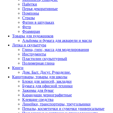
Пайетки
Перья декоративные
Помпоны
Стразы
Фатин в шпульках
Фетр
Фоамиран
Товары для художников
Альбомы и бумага для акварели и масла
Лепка и скульптура
Глина, гипс, масса для моделирования
Инструменты
Пластилин скульптурный
Полимерная глина
Книги
Дом. Быт. Досуг. Рукоделие.
Канцтовары, товары для школы
Блоки для записей, закладки
Бумага для офисной техники
Зажимы для бумаг
Карандаши чернографитные
Клеящие средства
Линейки, транспортиры, треугольники
Пеналы, косметички и сумочки универсальные