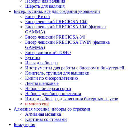
Наборы для валяния
Шерсть для валяния
Бисер, бусины, все для создания украшений
Бисер Китай
Бисер чешский PRECIOSA 10/0
Бисер чешский PRECIOSA 10/0 (фасовка
GAMMA)
Бисер чешский PRECIOSA 8/0
Бисер чешский PRECIOSA TWIN (фасовка
GAMMA)
Бисер японский TOHO
Бусины
Иглы для бисера
Инструменты для работы с бисером и бижутерией
Канитель, трунцал для вышивки
Книги по бисероплетению
Ленты шелковые
Наборы бисера ассорти
Наборы для бисероплетения
Нити для бисера, для вязания бисерных жгутов
и много ещё
Алмазная мозаика, наборы со стразами
Алмазная мозаика
Картины co стразами
Бижутерия