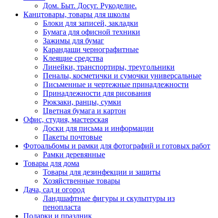
Дом. Быт. Досуг. Рукоделие.
Канцтовары, товары для школы
Блоки для записей, закладки
Бумага для офисной техники
Зажимы для бумаг
Карандаши чернографитные
Клеящие средства
Линейки, транспортиры, треугольники
Пеналы, косметички и сумочки универсальные
Письменные и чертежные принадлежности
Принадлежности для рисования
Рюкзаки, ранцы, сумки
Цветная бумага и картон
Офис, студия, мастерская
Доски для письма и информации
Пакеты почтовые
Фотоальбомы и рамки для фотографий и готовых работ
Рамки деревянные
Товары для дома
Товары для дезинфекции и защиты
Хозяйственные товары
Дача, сад и огород
Ландшафтные фигуры и скульптуры из
пенопласта
Подарки и праздник