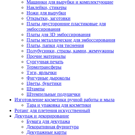
Машинки для вырубки и комплектующие
Наклейки, стикеры
Ножи для вырубки
Открытки, заготовки
Платы двусторонние пластиковые для
эмбоссирования
Платы для 3D эмбоссирования
Платы металлические для эмбоссирования
Платы, папки для тиснения
Полубусинки, стразы, камни, жемчужины
Прочие материалы
Сургучная печать
Термотрансферы
Тэги, ярлычки
Фигурные дыроколы
Цветы, букетики
Штампы
Штемпельные подушечки
Изготовление косметики ручной работы и мыла
Тара и упаковка для косметики
Ротанг для плетения искусственный
Декупаж и декорирование
Бумага для декупажа
Декоративная фурнитура
Декупажные карты