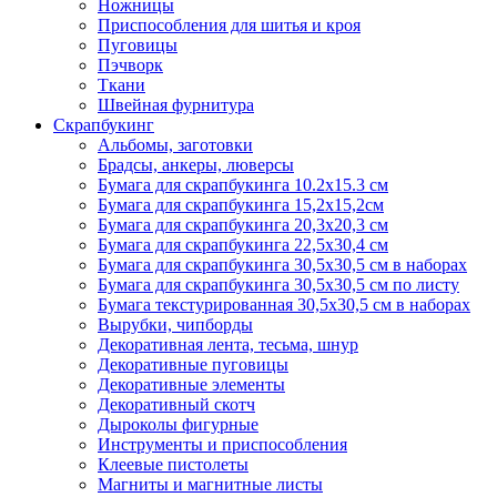
Ножницы
Приспособления для шитья и кроя
Пуговицы
Пэчворк
Ткани
Швейная фурнитура
Скрапбукинг
Альбомы, заготовки
Брадсы, анкеры, люверсы
Бумага для скрапбукинга 10.2х15.3 см
Бумага для скрапбукинга 15,2х15,2см
Бумага для скрапбукинга 20,3х20,3 см
Бумага для скрапбукинга 22,5х30,4 см
Бумага для скрапбукинга 30,5х30,5 см в наборах
Бумага для скрапбукинга 30,5х30,5 см по листу
Бумага текстурированная 30,5х30,5 см в наборах
Вырубки, чипборды
Декоративная лента, тесьма, шнур
Декоративные пуговицы
Декоративные элементы
Декоративный скотч
Дыроколы фигурные
Инструменты и приспособления
Клеевые пистолеты
Магниты и магнитные листы