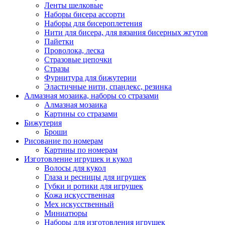
Ленты шелковые
Наборы бисера ассорти
Наборы для бисероплетения
Нити для бисера, для вязания бисерных жгутов
Пайетки
Проволока, леска
Стразовые цепочки
Стразы
Фурнитура для бижутерии
Эластичные нити, спандекс, резинка
Алмазная мозаика, наборы со стразами
Алмазная мозаика
Картины co стразами
Бижутерия
Броши
Рисование по номерам
Картины по номерам
Изготовление игрушек и кукол
Волосы для кукол
Глаза и ресницы для игрушек
Губки и ротики для игрушек
Кожа искусственная
Мех искусственный
Миниатюры
Наборы для изготовления игрушек