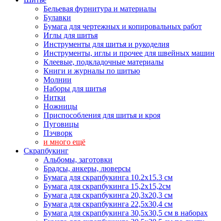
Бельевая фурнитура и материалы
Булавки
Бумага для чертежных и копировальных работ
Иглы для шитья
Инструменты для шитья и рукоделия
Инструменты, иглы и прочее для швейных машин
Клеевые, подкладочные материалы
Книги и журналы по шитью
Молнии
Наборы для шитья
Нитки
Ножницы
Приспособления для шитья и кроя
Пуговицы
Пэчворк
и много ещё
Скрапбукинг
Альбомы, заготовки
Брадсы, анкеры, люверсы
Бумага для скрапбукинга 10.2х15.3 см
Бумага для скрапбукинга 15,2х15,2см
Бумага для скрапбукинга 20,3х20,3 см
Бумага для скрапбукинга 22,5х30,4 см
Бумага для скрапбукинга 30,5х30,5 см в наборах