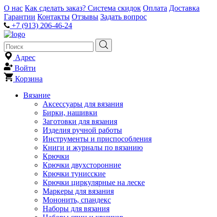
О нас
Как сделать заказ?
Система скидок
Оплата
Доставка
Гарантии
Контакты
Отзывы
Задать вопрос
+7 (913) 206-46-24
Адрес
Войти
Корзина
Вязание
Аксессуары для вязания
Бирки, нашивки
Заготовки для вязания
Изделия ручной работы
Инструменты и приспособления
Книги и журналы по вязанию
Крючки
Крючки двухсторонние
Крючки тунисские
Крючки циркулярные на леске
Маркеры для вязания
Мононить, спандекс
Наборы для вязания