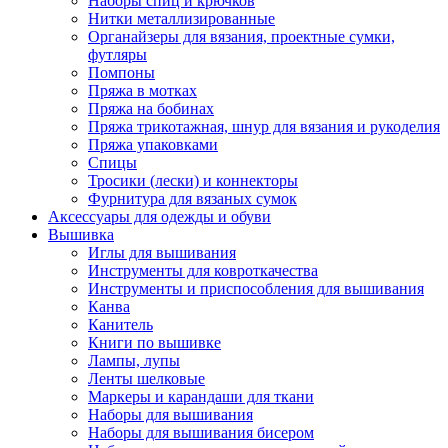
Наборы спиц и крючков
Нитки металлизированные
Органайзеры для вязания, проектные сумки,
футляры
Помпоны
Пряжа в мотках
Пряжа на бобинах
Пряжа трикотажная, шнур для вязания и рукоделия
Пряжа упаковками
Спицы
Тросики (лески) и коннекторы
Фурнитура для вязаных сумок
Аксессуары для одежды и обуви
Вышивка
Иглы для вышивания
Инструменты для ковроткачества
Инструменты и приспособления для вышивания
Канва
Канитель
Книги по вышивке
Лампы, лупы
Ленты шелковые
Маркеры и карандаши для ткани
Наборы для вышивания
Наборы для вышивания бисером