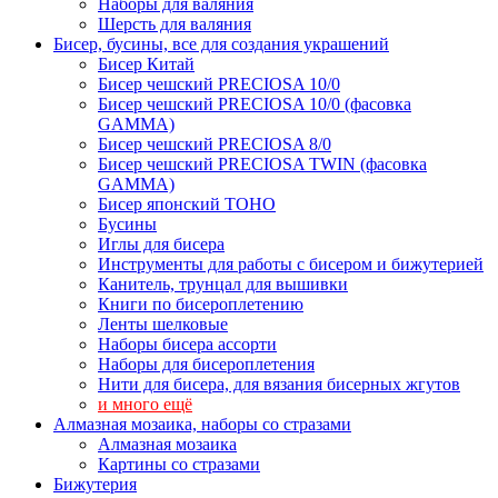
Наборы для валяния
Шерсть для валяния
Бисер, бусины, все для создания украшений
Бисер Китай
Бисер чешский PRECIOSA 10/0
Бисер чешский PRECIOSA 10/0 (фасовка
GAMMA)
Бисер чешский PRECIOSA 8/0
Бисер чешский PRECIOSA TWIN (фасовка
GAMMA)
Бисер японский TOHO
Бусины
Иглы для бисера
Инструменты для работы с бисером и бижутерией
Канитель, трунцал для вышивки
Книги по бисероплетению
Ленты шелковые
Наборы бисера ассорти
Наборы для бисероплетения
Нити для бисера, для вязания бисерных жгутов
и много ещё
Алмазная мозаика, наборы со стразами
Алмазная мозаика
Картины co стразами
Бижутерия