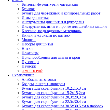
Бельевая фурнитура и материалы
Булавки
Бумага для чертежных и копировальных работ
Иглы для шитья
Инструменты для шитья и рукоделия
Инструменты, иглы и прочее для швейных машин
Клеевые, подкладочные материалы
Книги и журналы по шитью
Молнии
Наборы для шитья
Нитки
Ножницы
Приспособления для шитья и кроя
Пуговицы
Пэчворк
и много ещё
Скрапбукинг
Альбомы, заготовки
Брадсы, анкеры, люверсы
Бумага для скрапбукинга 10.2х15.3 см
Бумага для скрапбукинга 15,2х15,2см
Бумага для скрапбукинга 20,3х20,3 см
Бумага для скрапбукинга 22,5х30,4 см
Бумага для скрапбукинга 30,5х30,5 см в наборах