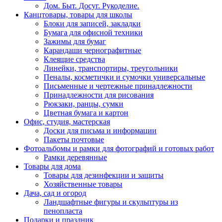
Дом. Быт. Досуг. Рукоделие.
Канцтовары, товары для школы
Блоки для записей, закладки
Бумага для офисной техники
Зажимы для бумаг
Карандаши чернографитные
Клеящие средства
Линейки, транспортиры, треугольники
Пеналы, косметички и сумочки универсальные
Письменные и чертежные принадлежности
Принадлежности для рисования
Рюкзаки, ранцы, сумки
Цветная бумага и картон
Офис, студия, мастерская
Доски для письма и информации
Пакеты почтовые
Фотоальбомы и рамки для фотографий и готовых работ
Рамки деревянные
Товары для дома
Товары для дезинфекции и защиты
Хозяйственные товары
Дача, сад и огород
Ландшафтные фигуры и скульптуры из
пенопласта
Подарки и праздник