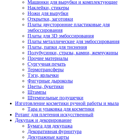
Машинки для вырубки и комплектующие
Наклейки, стикеры
Ножи для вырубки
Открытки, заготовки
Платы двусторонние пластиковые для
эмбоссирования
Платы для 3D эмбоссирования
Платы металлические для эмбоссирования
Платы, папки для тиснения
Полубусинки, стразы, камни, жемчужины
Прочие материалы
Сургучная печать
Термотрансферы
Тэги, ярлычки
Фигурные дыроколы
Цветы, букетики
Штампы
Штемпельные подушечки
Изготовление косметики ручной работы и мыла
Тара и упаковка для косметики
Ротанг для плетения искусственный
Декупаж и декорирование
Бумага для декупажа
Декоративная фурнитура
Декупажные карты