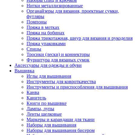
Наборы спиц и крючков
Нитки металлизированные
Органайзеры для вязания, проектные сумки,
футляры
Помпоны
Пряжа в мотках
Пряжа на бобинах
Пряжа трикотажная, шнур для вязания и рукоделия
Пряжа упаковками
Спицы
Тросики (лески) и коннекторы
Фурнитура для вязаных сумок
Аксессуары для одежды и обуви
Вышивка
Иглы для вышивания
Инструменты для ковроткачества
Инструменты и приспособления для вышивания
Канва
Канитель
Книги по вышивке
Лампы, лупы
Ленты шелковые
Маркеры и карандаши для ткани
Наборы для вышивания
Наборы для вышивания бисером