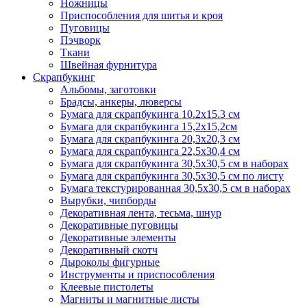
Ножницы
Приспособления для шитья и кроя
Пуговицы
Пэчворк
Ткани
Швейная фурнитура
Скрапбукинг
Альбомы, заготовки
Брадсы, анкеры, люверсы
Бумага для скрапбукинга 10.2х15.3 см
Бумага для скрапбукинга 15,2х15,2см
Бумага для скрапбукинга 20,3х20,3 см
Бумага для скрапбукинга 22,5х30,4 см
Бумага для скрапбукинга 30,5х30,5 см в наборах
Бумага для скрапбукинга 30,5х30,5 см по листу
Бумага текстурированная 30,5х30,5 см в наборах
Вырубки, чипборды
Декоративная лента, тесьма, шнур
Декоративные пуговицы
Декоративные элементы
Декоративный скотч
Дыроколы фигурные
Инструменты и приспособления
Клеевые пистолеты
Магниты и магнитные листы