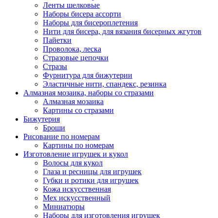
Ленты шелковые
Наборы бисера ассорти
Наборы для бисероплетения
Нити для бисера, для вязания бисерных жгутов
Пайетки
Проволока, леска
Стразовые цепочки
Стразы
Фурнитура для бижутерии
Эластичные нити, спандекс, резинка
Алмазная мозаика, наборы со стразами
Алмазная мозаика
Картины co стразами
Бижутерия
Броши
Рисование по номерам
Картины по номерам
Изготовление игрушек и кукол
Волосы для кукол
Глаза и ресницы для игрушек
Губки и ротики для игрушек
Кожа искусственная
Мех искусственный
Миниатюры
Наборы для изготовления игрушек