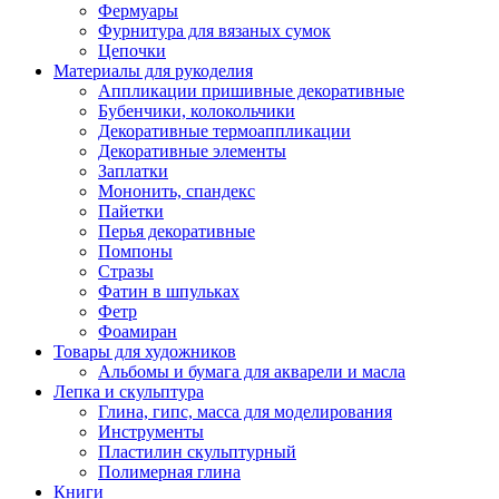
Фермуары
Фурнитура для вязаных сумок
Цепочки
Материалы для рукоделия
Аппликации пришивные декоративные
Бубенчики, колокольчики
Декоративные термоаппликации
Декоративные элементы
Заплатки
Мононить, спандекс
Пайетки
Перья декоративные
Помпоны
Стразы
Фатин в шпульках
Фетр
Фоамиран
Товары для художников
Альбомы и бумага для акварели и масла
Лепка и скульптура
Глина, гипс, масса для моделирования
Инструменты
Пластилин скульптурный
Полимерная глина
Книги