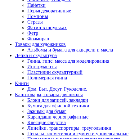
Пайетки
Перья декоративные
Помпоны
Стразы
Фатин в шпульках
Фетр
Фоамиран
Товары для художников
Альбомы и бумага для акварели и масла
Лепка и скульптура
Глина, гипс, масса для моделирования
Инструменты
Пластилин скульптурный
Полимерная глина
Книги
Дом. Быт. Досуг. Рукоделие.
Канцтовары, товары для школы
Блоки для записей, закладки
Бумага для офисной техники
Зажимы для бумаг
Карандаши чернографитные
Клеящие средства
Линейки, транспортиры, треугольники
Пеналы, косметички и сумочки универсальные