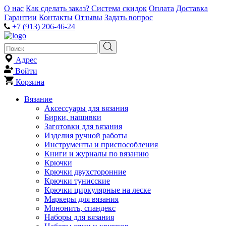
О нас
Как сделать заказ?
Система скидок
Оплата
Доставка
Гарантии
Контакты
Отзывы
Задать вопрос
+7 (913) 206-46-24
Адрес
Войти
Корзина
Вязание
Аксессуары для вязания
Бирки, нашивки
Заготовки для вязания
Изделия ручной работы
Инструменты и приспособления
Книги и журналы по вязанию
Крючки
Крючки двухсторонние
Крючки тунисские
Крючки циркулярные на леске
Маркеры для вязания
Мононить, спандекс
Наборы для вязания