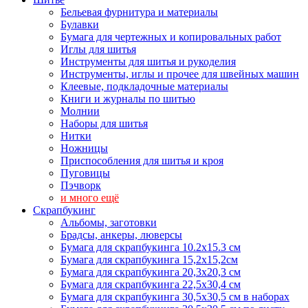
Бельевая фурнитура и материалы
Булавки
Бумага для чертежных и копировальных работ
Иглы для шитья
Инструменты для шитья и рукоделия
Инструменты, иглы и прочее для швейных машин
Клеевые, подкладочные материалы
Книги и журналы по шитью
Молнии
Наборы для шитья
Нитки
Ножницы
Приспособления для шитья и кроя
Пуговицы
Пэчворк
и много ещё
Скрапбукинг
Альбомы, заготовки
Брадсы, анкеры, люверсы
Бумага для скрапбукинга 10.2х15.3 см
Бумага для скрапбукинга 15,2х15,2см
Бумага для скрапбукинга 20,3х20,3 см
Бумага для скрапбукинга 22,5х30,4 см
Бумага для скрапбукинга 30,5х30,5 см в наборах