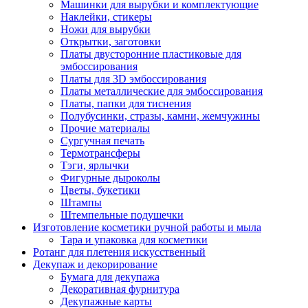
Машинки для вырубки и комплектующие
Наклейки, стикеры
Ножи для вырубки
Открытки, заготовки
Платы двусторонние пластиковые для
эмбоссирования
Платы для 3D эмбоссирования
Платы металлические для эмбоссирования
Платы, папки для тиснения
Полубусинки, стразы, камни, жемчужины
Прочие материалы
Сургучная печать
Термотрансферы
Тэги, ярлычки
Фигурные дыроколы
Цветы, букетики
Штампы
Штемпельные подушечки
Изготовление косметики ручной работы и мыла
Тара и упаковка для косметики
Ротанг для плетения искусственный
Декупаж и декорирование
Бумага для декупажа
Декоративная фурнитура
Декупажные карты