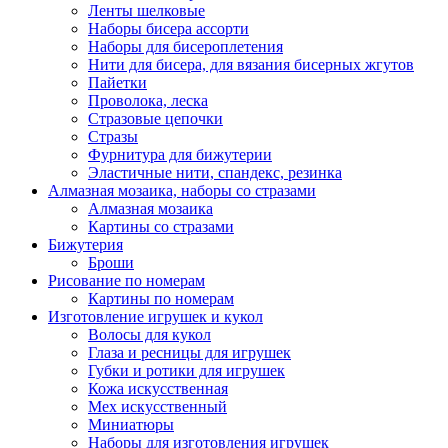
Ленты шелковые
Наборы бисера ассорти
Наборы для бисероплетения
Нити для бисера, для вязания бисерных жгутов
Пайетки
Проволока, леска
Стразовые цепочки
Стразы
Фурнитура для бижутерии
Эластичные нити, спандекс, резинка
Алмазная мозаика, наборы со стразами
Алмазная мозаика
Картины co стразами
Бижутерия
Броши
Рисование по номерам
Картины по номерам
Изготовление игрушек и кукол
Волосы для кукол
Глаза и ресницы для игрушек
Губки и ротики для игрушек
Кожа искусственная
Мех искусственный
Миниатюры
Наборы для изготовления игрушек