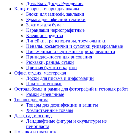
Дом. Быт. Досуг. Рукоделие.
Канцтовары, товары для школы
Блоки для записей, закладки
Бумага для офисной техники
Зажимы для бумаг
Карандаши чернографитные
Клеящие средства
Линейки, транспортиры, треугольники
Пеналы, косметички и сумочки универсальные
Письменные и чертежные принадлежности
Принадлежности для рисования
Рюкзаки, ранцы, сумки
Цветная бумага и картон
Офис, студия, мастерская
Доски для письма и информации
Пакеты почтовые
Фотоальбомы и рамки для фотографий и готовых работ
Рамки деревянные
Товары для дома
Товары для дезинфекции и защиты
Хозяйственные товары
Дача, сад и огород
Ландшафтные фигуры и скульптуры из
пенопласта
Подарки и праздник