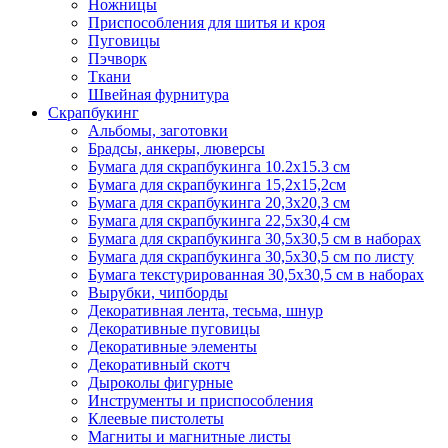
Ножницы
Приспособления для шитья и кроя
Пуговицы
Пэчворк
Ткани
Швейная фурнитура
Скрапбукинг
Альбомы, заготовки
Брадсы, анкеры, люверсы
Бумага для скрапбукинга 10.2х15.3 см
Бумага для скрапбукинга 15,2х15,2см
Бумага для скрапбукинга 20,3х20,3 см
Бумага для скрапбукинга 22,5х30,4 см
Бумага для скрапбукинга 30,5х30,5 см в наборах
Бумага для скрапбукинга 30,5х30,5 см по листу
Бумага текстурированная 30,5х30,5 см в наборах
Вырубки, чипборды
Декоративная лента, тесьма, шнур
Декоративные пуговицы
Декоративные элементы
Декоративный скотч
Дыроколы фигурные
Инструменты и приспособления
Клеевые пистолеты
Магниты и магнитные листы