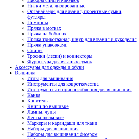
Наборы спиц и крючков
Нитки металлизированные
Органайзеры для вязания, проектные сумки,
футляры
Помпоны
Пряжа в мотках
Пряжа на бобинах
Пряжа трикотажная, шнур для вязания и рукоделия
Пряжа упаковками
Спицы
Тросики (лески) и коннекторы
Фурнитура для вязаных сумок
Аксессуары для одежды и обуви
Вышивка
Иглы для вышивания
Инструменты для ковроткачества
Инструменты и приспособления для вышивания
Канва
Канитель
Книги по вышивке
Лампы, лупы
Ленты шелковые
Маркеры и карандаши для ткани
Наборы для вышивания
Наборы для вышивания бисером