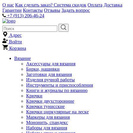
О нас
Как сделать заказ?
Система скидок
Оплата
Доставка
Гарантии
Контакты
Отзывы
Задать вопрос
+7 (913) 206-46-24
Адрес
Войти
Корзина
Вязание
Аксессуары для вязания
Бирки, нашивки
Заготовки для вязания
Изделия ручной работы
Инструменты и приспособления
Книги и журналы по вязанию
Крючки
Крючки двухсторонние
Крючки тунисские
Крючки циркулярные на леске
Маркеры для вязания
Мононить, спандекс
Наборы для вязания