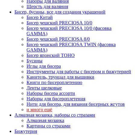
Наборы для валяния
Шерсть для валяния
Бисер, бусины, все для создания украшений
Бисер Китай
Бисер чешский PRECIOSA 10/0
Бисер чешский PRECIOSA 10/0 (фасовка
GAMMA)
Бисер чешский PRECIOSA 8/0
Бисер чешский PRECIOSA TWIN (фасовка
GAMMA)
Бисер японский TOHO
Бусины
Иглы для бисера
Инструменты для работы с бисером и бижутерией
Канитель, трунцал для вышивки
Книги по бисероплетению
Ленты шелковые
Наборы бисера ассорти
Наборы для бисероплетения
Нити для бисера, для вязания бисерных жгутов
и много ещё
Алмазная мозаика, наборы со стразами
Алмазная мозаика
Картины co стразами
Бижутерия