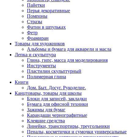
Пайетки
Перья декоративные
Помпоны
Стразы
Фатин в шпульках
Фетр
Фоамиран
Товары для художников
Альбомы и бумага для акварели и масла
Лепка и скульптура
Глина, гипс, масса для моделирования
Инструменты
Пластилин скульптурный
Полимерная глина
Книги
Дом. Быт. Досуг. Рукоделие.
Канцтовары, товары для школы
Блоки для записей, закладки
Бумага для офисной техники
Зажимы для бумаг
Карандаши чернографитные
Клеящие средства
Линейки, транспортиры, треугольники
Пеналы, косметички и сумочки универсальные