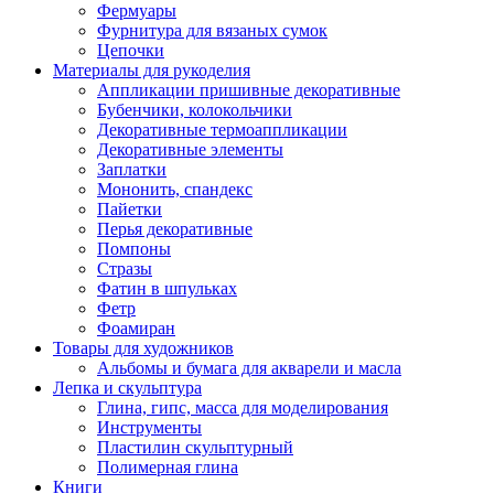
Фермуары
Фурнитура для вязаных сумок
Цепочки
Материалы для рукоделия
Аппликации пришивные декоративные
Бубенчики, колокольчики
Декоративные термоаппликации
Декоративные элементы
Заплатки
Мононить, спандекс
Пайетки
Перья декоративные
Помпоны
Стразы
Фатин в шпульках
Фетр
Фоамиран
Товары для художников
Альбомы и бумага для акварели и масла
Лепка и скульптура
Глина, гипс, масса для моделирования
Инструменты
Пластилин скульптурный
Полимерная глина
Книги