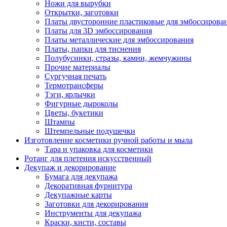
Ножи для вырубки
Открытки, заготовки
Платы двусторонние пластиковые для эмбоссирова
Платы для 3D эмбоссирования
Платы металлические для эмбоссирования
Платы, папки для тиснения
Полубусинки, стразы, камни, жемчужины
Прочие материалы
Сургучная печать
Термотрансферы
Тэги, ярлычки
Фигурные дыроколы
Цветы, букетики
Штампы
Штемпельные подушечки
Изготовление косметики ручной работы и мыла
Тара и упаковка для косметики
Ротанг для плетения искусственный
Декупаж и декорирование
Бумага для декупажа
Декоративная фурнитура
Декупажные карты
Заготовки для декорирования
Инструменты для декупажа
Краски, кисти, составы