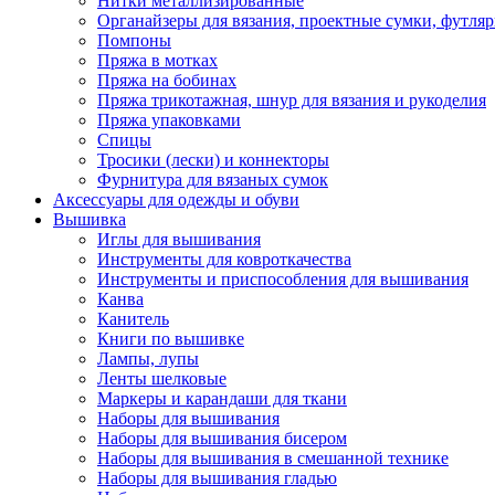
Нитки металлизированные
Органайзеры для вязания, проектные сумки, футля
Помпоны
Пряжа в мотках
Пряжа на бобинах
Пряжа трикотажная, шнур для вязания и рукоделия
Пряжа упаковками
Спицы
Тросики (лески) и коннекторы
Фурнитура для вязаных сумок
Аксессуары для одежды и обуви
Вышивка
Иглы для вышивания
Инструменты для ковроткачества
Инструменты и приспособления для вышивания
Канва
Канитель
Книги по вышивке
Лампы, лупы
Ленты шелковые
Маркеры и карандаши для ткани
Наборы для вышивания
Наборы для вышивания бисером
Наборы для вышивания в смешанной технике
Наборы для вышивания гладью