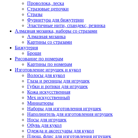
Проволока, леска
Стразовые цепочки
Стразы
Фурнитура для бижутерии
Эластичные нити, спандекс, резинка
Алмазная мозаика, наборы со стразами
Алмазная мозаика
Картины co стразами
Бижутерия
Броши
Рисование по номерам
Картины по номерам
Изготовление игрушек и кукол
Волосы для кукол
Глаза и ресницы для игрушек
Губки и ротики для игрушек
Кожа искусственная
Мех искусственный
Миниатюры
Наборы для изготовления игрушек
Наполнитель для изготовления игрушек
Носы для игрушек
Обувь для кукол
Одежда и аксессуары для кукол
Плюш, флис для изготовления игрушек