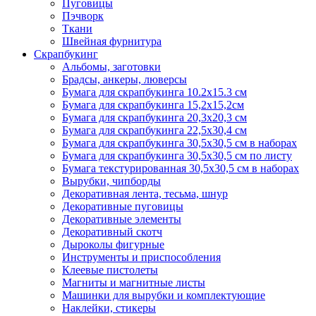
Пуговицы
Пэчворк
Ткани
Швейная фурнитура
Скрапбукинг
Альбомы, заготовки
Брадсы, анкеры, люверсы
Бумага для скрапбукинга 10.2х15.3 см
Бумага для скрапбукинга 15,2х15,2см
Бумага для скрапбукинга 20,3х20,3 см
Бумага для скрапбукинга 22,5х30,4 см
Бумага для скрапбукинга 30,5х30,5 см в наборах
Бумага для скрапбукинга 30,5х30,5 см по листу
Бумага текстурированная 30,5х30,5 см в наборах
Вырубки, чипборды
Декоративная лента, тесьма, шнур
Декоративные пуговицы
Декоративные элементы
Декоративный скотч
Дыроколы фигурные
Инструменты и приспособления
Клеевые пистолеты
Магниты и магнитные листы
Машинки для вырубки и комплектующие
Наклейки, стикеры