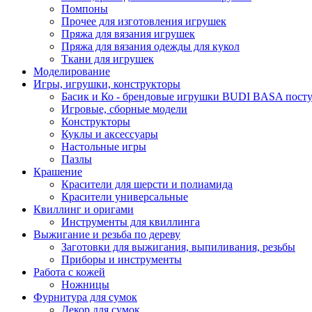
Помпоны
Прочее для изготовления игрушек
Пряжа для вязания игрушек
Пряжа для вязания одежды для кукол
Ткани для игрушек
Моделирование
Игры, игрушки, конструкторы
Басик и Ко - брендовые игрушки BUDI BASA поступ
Игровые, сборные модели
Конструкторы
Куклы и аксессуары
Настольные игры
Пазлы
Крашение
Красители для шерсти и полиамида
Красители универсальные
Квиллинг и оригами
Инструменты для квиллинга
Выжигание и резьба по дереву
Заготовки для выжигания, выпиливания, резьбы
Приборы и инструменты
Работа с кожей
Ножницы
Фурнитура для сумок
Декор для сумок