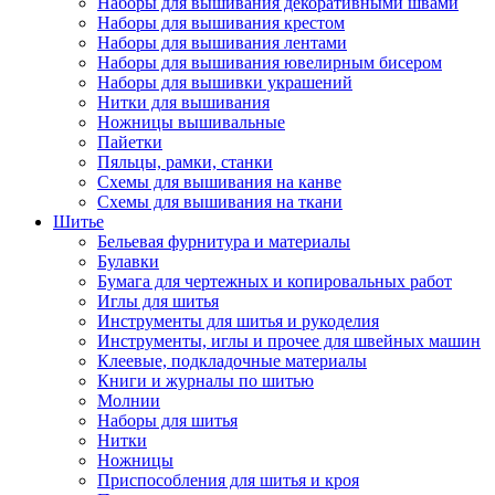
Наборы для вышивания декоративными швами
Наборы для вышивания крестом
Наборы для вышивания лентами
Наборы для вышивания ювелирным бисером
Наборы для вышивки украшений
Нитки для вышивания
Ножницы вышивальные
Пайетки
Пяльцы, рамки, станки
Схемы для вышивания на канве
Схемы для вышивания на ткани
Шитье
Бельевая фурнитура и материалы
Булавки
Бумага для чертежных и копировальных работ
Иглы для шитья
Инструменты для шитья и рукоделия
Инструменты, иглы и прочее для швейных машин
Клеевые, подкладочные материалы
Книги и журналы по шитью
Молнии
Наборы для шитья
Нитки
Ножницы
Приспособления для шитья и кроя