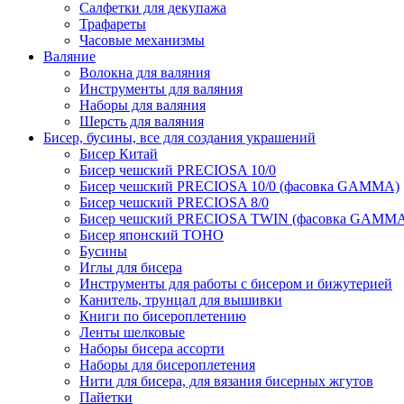
Салфетки для декупажа
Трафареты
Часовые механизмы
Валяние
Волокна для валяния
Инструменты для валяния
Наборы для валяния
Шерсть для валяния
Бисер, бусины, все для создания украшений
Бисер Китай
Бисер чешский PRECIOSA 10/0
Бисер чешский PRECIOSA 10/0 (фасовка GAMMA)
Бисер чешский PRECIOSA 8/0
Бисер чешский PRECIOSA TWIN (фасовка GAMM
Бисер японский TOHO
Бусины
Иглы для бисера
Инструменты для работы с бисером и бижутерией
Канитель, трунцал для вышивки
Книги по бисероплетению
Ленты шелковые
Наборы бисера ассорти
Наборы для бисероплетения
Нити для бисера, для вязания бисерных жгутов
Пайетки