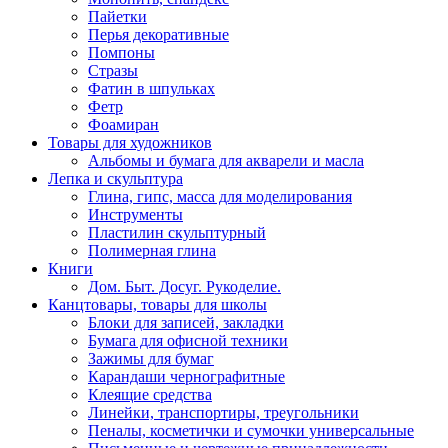
Пайетки
Перья декоративные
Помпоны
Стразы
Фатин в шпульках
Фетр
Фоамиран
Товары для художников
Альбомы и бумага для акварели и масла
Лепка и скульптура
Глина, гипс, масса для моделирования
Инструменты
Пластилин скульптурный
Полимерная глина
Книги
Дом. Быт. Досуг. Рукоделие.
Канцтовары, товары для школы
Блоки для записей, закладки
Бумага для офисной техники
Зажимы для бумаг
Карандаши чернографитные
Клеящие средства
Линейки, транспортиры, треугольники
Пеналы, косметички и сумочки универсальные