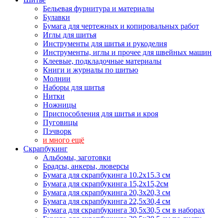
Бельевая фурнитура и материалы
Булавки
Бумага для чертежных и копировальных работ
Иглы для шитья
Инструменты для шитья и рукоделия
Инструменты, иглы и прочее для швейных машин
Клеевые, подкладочные материалы
Книги и журналы по шитью
Молнии
Наборы для шитья
Нитки
Ножницы
Приспособления для шитья и кроя
Пуговицы
Пэчворк
и много ещё
Скрапбукинг
Альбомы, заготовки
Брадсы, анкеры, люверсы
Бумага для скрапбукинга 10.2х15.3 см
Бумага для скрапбукинга 15,2х15,2см
Бумага для скрапбукинга 20,3х20,3 см
Бумага для скрапбукинга 22,5х30,4 см
Бумага для скрапбукинга 30,5х30,5 см в наборах