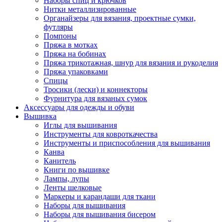
Наборы спиц и крючков
Нитки металлизированные
Органайзеры для вязания, проектные сумки,
футляры
Помпоны
Пряжа в мотках
Пряжа на бобинах
Пряжа трикотажная, шнур для вязания и рукоделия
Пряжа упаковками
Спицы
Тросики (лески) и коннекторы
Фурнитура для вязаных сумок
Аксессуары для одежды и обуви
Вышивка
Иглы для вышивания
Инструменты для ковроткачества
Инструменты и приспособления для вышивания
Канва
Канитель
Книги по вышивке
Лампы, лупы
Ленты шелковые
Маркеры и карандаши для ткани
Наборы для вышивания
Наборы для вышивания бисером