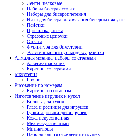
Ленты шелковые
Наборы бисера ассорти
Наборы для бисероплетения
Нити для бисера, для вязания бисерных жгутов
Пайетки
Проволока, леска
Стразовые цепочки
Стразы
Фурнитура для бижутерии
Эластичные нити, спандекс, резинка
Алмазная мозаика, наборы со стразами
Алмазная мозаика
Картины co стразами
Бижутерия
Броши
Рисование по номерам
Картины по номерам
Изготовление игрушек и кукол
Волосы для кукол
Глаза и ресницы для игрушек
Губки и ротики для игрушек
Кожа искусственная
Мех искусственный
Миниатюры
Наборы для изготовления игрушек