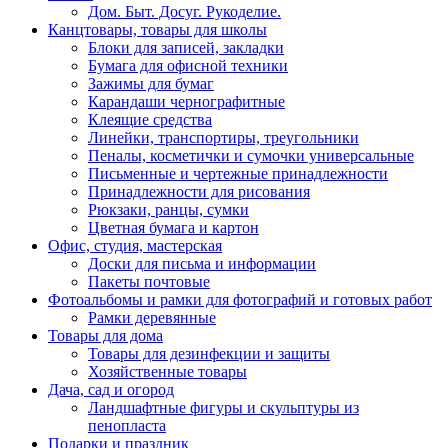
Дом. Быт. Досуг. Рукоделие.
Канцтовары, товары для школы
Блоки для записей, закладки
Бумага для офисной техники
Зажимы для бумаг
Карандаши чернографитные
Клеящие средства
Линейки, транспортиры, треугольники
Пеналы, косметички и сумочки универсальные
Письменные и чертежные принадлежности
Принадлежности для рисования
Рюкзаки, ранцы, сумки
Цветная бумага и картон
Офис, студия, мастерская
Доски для письма и информации
Пакеты почтовые
Фотоальбомы и рамки для фотографий и готовых работ
Рамки деревянные
Товары для дома
Товары для дезинфекции и защиты
Хозяйственные товары
Дача, сад и огород
Ландшафтные фигуры и скульптуры из
пенопласта
Подарки и праздник