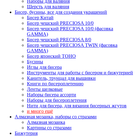
Наборы для валяния
Шерсть для валяния
Бисер, бусины, все для создания украшений
Бисер Китай
Бисер чешский PRECIOSA 10/0
Бисер чешский PRECIOSA 10/0 (фасовка
GAMMA)
Бисер чешский PRECIOSA 8/0
Бисер чешский PRECIOSA TWIN (фасовка
GAMMA)
Бисер японский TOHO
Бусины
Иглы для бисера
Инструменты для работы с бисером и бижутерией
Канитель, трунцал для вышивки
Книги по бисероплетению
Ленты шелковые
Наборы бисера ассорти
Наборы для бисероплетения
Нити для бисера, для вязания бисерных жгутов
и много ещё
Алмазная мозаика, наборы со стразами
Алмазная мозаика
Картины co стразами
Бижутерия