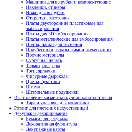
Машинки для вырубки и комплектующие
Наклейки, стикеры
Ножи для вырубки
Открытки, заготовки
Платы двусторонние пластиковые для
эмбоссирования
Платы для 3D эмбоссирования
Платы металлические для эмбоссирования
Платы, папки для тиснения
Полубусинки, стразы, камни, жемчужины
Прочие материалы
Сургучная печать
Термотрансферы
Тэги, ярлычки
Фигурные дыроколы
Цветы, букетики
Штампы
Штемпельные подушечки
Изготовление косметики ручной работы и мыла
Тара и упаковка для косметики
Ротанг для плетения искусственный
Декупаж и декорирование
Бумага для декупажа
Декоративная фурнитура
Декупажные карты