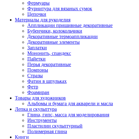
Фермуары
Фурнитура для вязаных сумок
Цепочки
Материалы для рукоделия
Аппликации пришивные декоративные
Бубенчики, колокольчики
Декоративные термоаппликации
Декоративные элементы
Заплатки
Мононить, спандекс
Пайетки
Перья декоративные
Помпоны
Стразы
Фатин в шпульках
Фетр
Фоамиран
Товары для художников
Альбомы и бумага для акварели и масла
Лепка и скульптура
Глина, гипс, масса для моделирования
Инструменты
Пластилин скульптурный
Полимерная глина
Книги