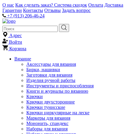
О нас
Как сделать заказ?
Система скидок
Оплата
Доставка
Гарантии
Контакты
Отзывы
Задать вопрос
+7 (913) 206-46-24
Адрес
Войти
Корзина
Вязание
Аксессуары для вязания
Бирки, нашивки
Заготовки для вязания
Изделия ручной работы
Инструменты и приспособления
Книги и журналы по вязанию
Крючки
Крючки двухсторонние
Крючки тунисские
Крючки циркулярные на леске
Маркеры для вязания
Мононить, спандекс
Наборы для вязания