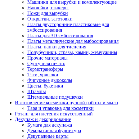
Машинки для вырубки и комплектующие
Наклейки, стикеры
Ножи для вырубки
Открытки, заготовки
Платы двусторонние пластиковые для
эмбоссирования
Платы для 3D эмбоссирования
Платы металлические для эмбоссирования
Платы, папки для тиснения
Полубусинки, стразы, камни, жемчужины
Прочие материалы
Сургучная печать
Термотрансферы
Тэги, ярлычки
Фигурные дыроколы
Цветы, букетики
Штампы
Штемпельные подушечки
Изготовление косметики ручной работы и мыла
Тара и упаковка для косметики
Ротанг для плетения искусственный
Декупаж и декорирование
Бумага для декупажа
Декоративная фурнитура
Декупажные карты