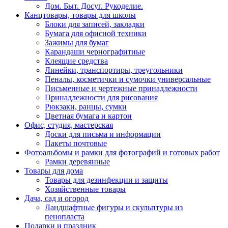
Дом. Быт. Досуг. Рукоделие.
Канцтовары, товары для школы
Блоки для записей, закладки
Бумага для офисной техники
Зажимы для бумаг
Карандаши чернографитные
Клеящие средства
Линейки, транспортиры, треугольники
Пеналы, косметички и сумочки универсальные
Письменные и чертежные принадлежности
Принадлежности для рисования
Рюкзаки, ранцы, сумки
Цветная бумага и картон
Офис, студия, мастерская
Доски для письма и информации
Пакеты почтовые
Фотоальбомы и рамки для фотографий и готовых работ
Рамки деревянные
Товары для дома
Товары для дезинфекции и защиты
Хозяйственные товары
Дача, сад и огород
Ландшафтные фигуры и скульптуры из
пенопласта
Подарки и праздник