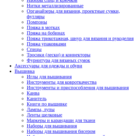
Наборы спиц и крючков
Нитки металлизированные
Органайзеры для вязания, проектные сумки,
футляры
Помпоны
Пряжа в мотках
Пряжа на бобинах
Пряжа трикотажная, шнур для вязания и рукоделия
Пряжа упаковками
Спицы
Тросики (лески) и коннекторы
Фурнитура для вязаных сумок
Аксессуары для одежды и обуви
Вышивка
Иглы для вышивания
Инструменты для ковроткачества
Инструменты и приспособления для вышивания
Канва
Канитель
Книги по вышивке
Лампы, лупы
Ленты шелковые
Маркеры и карандаши для ткани
Наборы для вышивания
Наборы для вышивания бисером