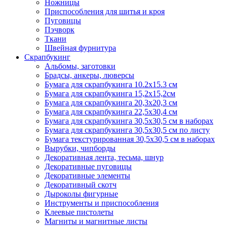
Ножницы
Приспособления для шитья и кроя
Пуговицы
Пэчворк
Ткани
Швейная фурнитура
Скрапбукинг
Альбомы, заготовки
Брадсы, анкеры, люверсы
Бумага для скрапбукинга 10.2х15.3 см
Бумага для скрапбукинга 15,2х15,2см
Бумага для скрапбукинга 20,3х20,3 см
Бумага для скрапбукинга 22,5х30,4 см
Бумага для скрапбукинга 30,5х30,5 см в наборах
Бумага для скрапбукинга 30,5х30,5 см по листу
Бумага текстурированная 30,5х30,5 см в наборах
Вырубки, чипборды
Декоративная лента, тесьма, шнур
Декоративные пуговицы
Декоративные элементы
Декоративный скотч
Дыроколы фигурные
Инструменты и приспособления
Клеевые пистолеты
Магниты и магнитные листы