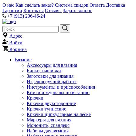
О нас
Как сделать заказ?
Система скидок
Оплата
Доставка
Гарантии
Контакты
Отзывы
Задать вопрос
+7 (913) 206-46-24
Адрес
Войти
Корзина
Вязание
Аксессуары для вязания
Бирки, нашивки
Заготовки для вязания
Изделия ручной работы
Инструменты и приспособления
Книги и журналы по вязанию
Крючки
Крючки двухсторонние
Крючки тунисские
Крючки циркулярные на леске
Маркеры для вязания
Мононить, спандекс
Наборы для вязания