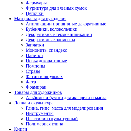
Фермуары
Фурнитура для вязаных сумок
Цепочки
Материалы для рукоделия
Аппликации пришивные декоративные
Бубенчики, колокольчики
Декоративные термоаппликации
Декоративные элементы
Заплатки
Мононить, спандекс
Пайетки
Перья декоративные
Помпоны
Стразы
Фатин в шпульках
Фетр
Фоамиран
Товары для художников
Альбомы и бумага для акварели и масла
Лепка и скульптура
Глина, гипс, масса для моделирования
Инструменты
Пластилин скульптурный
Полимерная глина
Книги