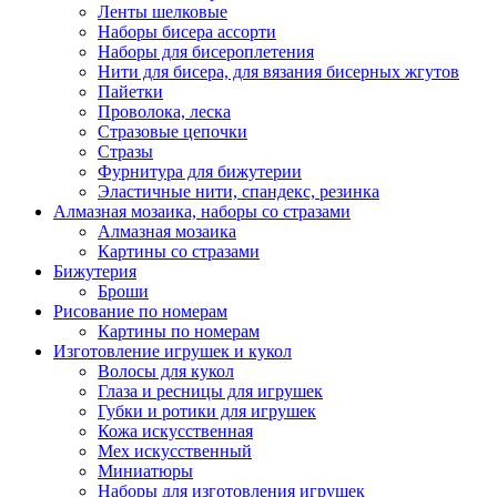
Ленты шелковые
Наборы бисера ассорти
Наборы для бисероплетения
Нити для бисера, для вязания бисерных жгутов
Пайетки
Проволока, леска
Стразовые цепочки
Стразы
Фурнитура для бижутерии
Эластичные нити, спандекс, резинка
Алмазная мозаика, наборы со стразами
Алмазная мозаика
Картины co стразами
Бижутерия
Броши
Рисование по номерам
Картины по номерам
Изготовление игрушек и кукол
Волосы для кукол
Глаза и ресницы для игрушек
Губки и ротики для игрушек
Кожа искусственная
Мех искусственный
Миниатюры
Наборы для изготовления игрушек