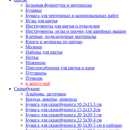
Бельевая фурнитура и материалы
Булавки
Бумага для чертежных и копировальных работ
Иглы для шитья
Инструменты для шитья и рукоделия
Инструменты, иглы и прочее для швейных машин
Клеевые, подкладочные материалы
Книги и журналы по шитью
Молнии
Наборы для шитья
Нитки
Ножницы
Приспособления для шитья и кроя
Пуговицы
Пэчворк
и много ещё
Скрапбукинг
Альбомы, заготовки
Брадсы, анкеры, люверсы
Бумага для скрапбукинга 10.2х15.3 см
Бумага для скрапбукинга 15,2х15,2см
Бумага для скрапбукинга 20,3х20,3 см
Бумага для скрапбукинга 22,5х30,4 см
Бумага для скрапбукинга 30,5х30,5 см в наборах