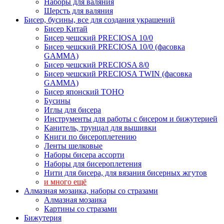
Наборы для валяния
Шерсть для валяния
Бисер, бусины, все для создания украшений
Бисер Китай
Бисер чешский PRECIOSA 10/0
Бисер чешский PRECIOSA 10/0 (фасовка
GAMMA)
Бисер чешский PRECIOSA 8/0
Бисер чешский PRECIOSA TWIN (фасовка
GAMMA)
Бисер японский TOHO
Бусины
Иглы для бисера
Инструменты для работы с бисером и бижутерией
Канитель, трунцал для вышивки
Книги по бисероплетению
Ленты шелковые
Наборы бисера ассорти
Наборы для бисероплетения
Нити для бисера, для вязания бисерных жгутов
и много ещё
Алмазная мозаика, наборы со стразами
Алмазная мозаика
Картины co стразами
Бижутерия