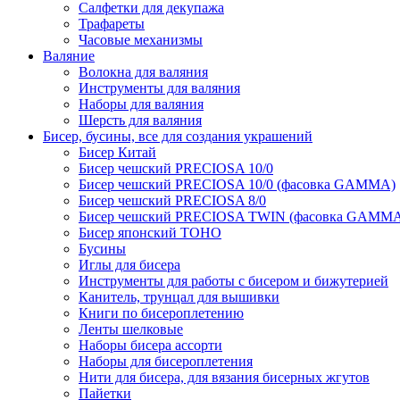
Салфетки для декупажа
Трафареты
Часовые механизмы
Валяние
Волокна для валяния
Инструменты для валяния
Наборы для валяния
Шерсть для валяния
Бисер, бусины, все для создания украшений
Бисер Китай
Бисер чешский PRECIOSA 10/0
Бисер чешский PRECIOSA 10/0 (фасовка GAMMA)
Бисер чешский PRECIOSA 8/0
Бисер чешский PRECIOSA TWIN (фасовка GAMM
Бисер японский TOHO
Бусины
Иглы для бисера
Инструменты для работы с бисером и бижутерией
Канитель, трунцал для вышивки
Книги по бисероплетению
Ленты шелковые
Наборы бисера ассорти
Наборы для бисероплетения
Нити для бисера, для вязания бисерных жгутов
Пайетки