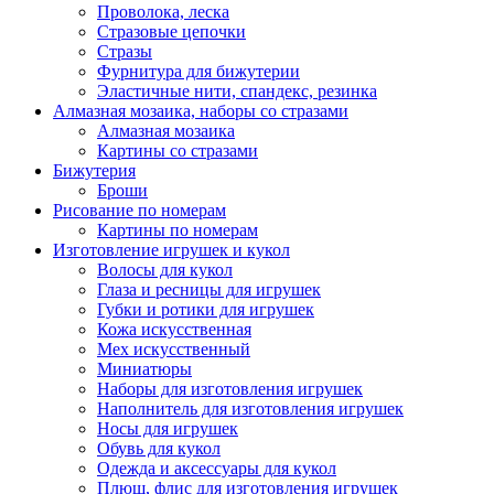
Проволока, леска
Стразовые цепочки
Стразы
Фурнитура для бижутерии
Эластичные нити, спандекс, резинка
Алмазная мозаика, наборы со стразами
Алмазная мозаика
Картины co стразами
Бижутерия
Броши
Рисование по номерам
Картины по номерам
Изготовление игрушек и кукол
Волосы для кукол
Глаза и ресницы для игрушек
Губки и ротики для игрушек
Кожа искусственная
Мех искусственный
Миниатюры
Наборы для изготовления игрушек
Наполнитель для изготовления игрушек
Носы для игрушек
Обувь для кукол
Одежда и аксессуары для кукол
Плюш, флис для изготовления игрушек