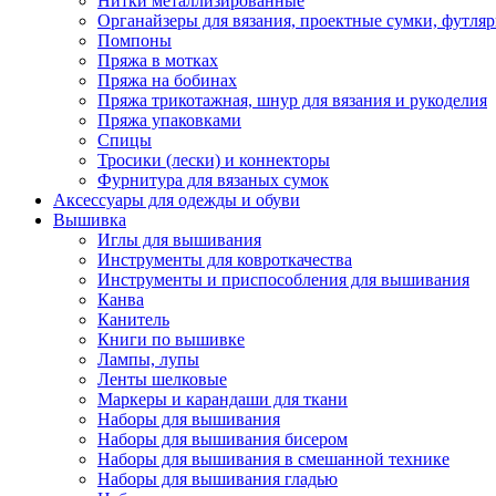
Нитки металлизированные
Органайзеры для вязания, проектные сумки, футля
Помпоны
Пряжа в мотках
Пряжа на бобинах
Пряжа трикотажная, шнур для вязания и рукоделия
Пряжа упаковками
Спицы
Тросики (лески) и коннекторы
Фурнитура для вязаных сумок
Аксессуары для одежды и обуви
Вышивка
Иглы для вышивания
Инструменты для ковроткачества
Инструменты и приспособления для вышивания
Канва
Канитель
Книги по вышивке
Лампы, лупы
Ленты шелковые
Маркеры и карандаши для ткани
Наборы для вышивания
Наборы для вышивания бисером
Наборы для вышивания в смешанной технике
Наборы для вышивания гладью