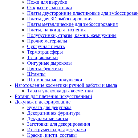
Ножи для вырубки
Открытки, заготовки
Платы двусторонние пластиковые для эмбоссирова
Платы для 3D эмбоссирования
Платы металлические для эмбоссирования
Платы, папки для тиснения
Полубусинки, стразы, камни, жемчужины
Прочие материалы
Сургучная печать
Термотрансферы
Тэги, ярлычки
Фигурные дыроколы
Цветы, букетики
Штампы
Штемпельные подушечки
Изготовление косметики ручной работы и мыла
Тара и упаковка для косметики
Ротанг для плетения искусственный
Декупаж и декорирование
Бумага для декупажа
Декоративная фурнитура
Декупажные карты
Заготовки для декорирования
Инструменты для декупажа
Краски, кисти, составы