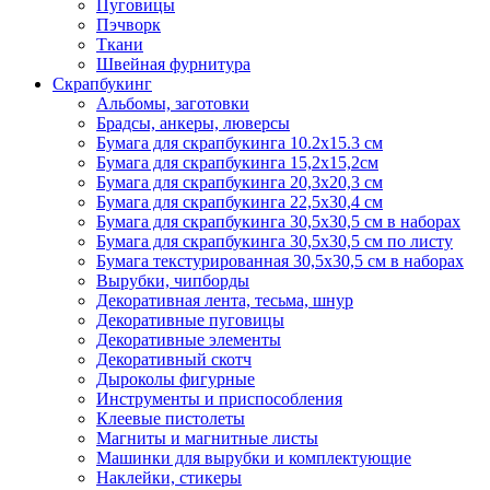
Пуговицы
Пэчворк
Ткани
Швейная фурнитура
Скрапбукинг
Альбомы, заготовки
Брадсы, анкеры, люверсы
Бумага для скрапбукинга 10.2х15.3 см
Бумага для скрапбукинга 15,2х15,2см
Бумага для скрапбукинга 20,3х20,3 см
Бумага для скрапбукинга 22,5х30,4 см
Бумага для скрапбукинга 30,5х30,5 см в наборах
Бумага для скрапбукинга 30,5х30,5 см по листу
Бумага текстурированная 30,5х30,5 см в наборах
Вырубки, чипборды
Декоративная лента, тесьма, шнур
Декоративные пуговицы
Декоративные элементы
Декоративный скотч
Дыроколы фигурные
Инструменты и приспособления
Клеевые пистолеты
Магниты и магнитные листы
Машинки для вырубки и комплектующие
Наклейки, стикеры