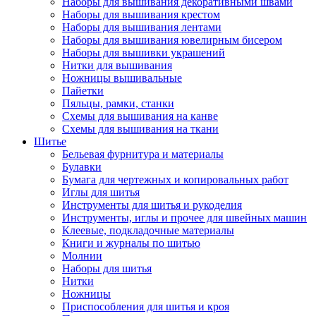
Наборы для вышивания декоративными швами
Наборы для вышивания крестом
Наборы для вышивания лентами
Наборы для вышивания ювелирным бисером
Наборы для вышивки украшений
Нитки для вышивания
Ножницы вышивальные
Пайетки
Пяльцы, рамки, станки
Схемы для вышивания на канве
Схемы для вышивания на ткани
Шитье
Бельевая фурнитура и материалы
Булавки
Бумага для чертежных и копировальных работ
Иглы для шитья
Инструменты для шитья и рукоделия
Инструменты, иглы и прочее для швейных машин
Клеевые, подкладочные материалы
Книги и журналы по шитью
Молнии
Наборы для шитья
Нитки
Ножницы
Приспособления для шитья и кроя