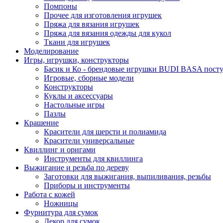
Помпоны
Прочее для изготовления игрушек
Пряжа для вязания игрушек
Пряжа для вязания одежды для кукол
Ткани для игрушек
Моделирование
Игры, игрушки, конструкторы
Басик и Ко - брендовые игрушки BUDI BASA поступ
Игровые, сборные модели
Конструкторы
Куклы и аксессуары
Настольные игры
Пазлы
Крашение
Красители для шерсти и полиамида
Красители универсальные
Квиллинг и оригами
Инструменты для квиллинга
Выжигание и резьба по дереву
Заготовки для выжигания, выпиливания, резьбы
Приборы и инструменты
Работа с кожей
Ножницы
Фурнитура для сумок
Декор для сумок