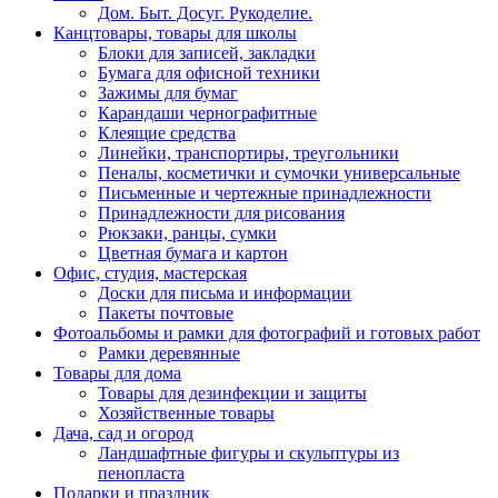
Дом. Быт. Досуг. Рукоделие.
Канцтовары, товары для школы
Блоки для записей, закладки
Бумага для офисной техники
Зажимы для бумаг
Карандаши чернографитные
Клеящие средства
Линейки, транспортиры, треугольники
Пеналы, косметички и сумочки универсальные
Письменные и чертежные принадлежности
Принадлежности для рисования
Рюкзаки, ранцы, сумки
Цветная бумага и картон
Офис, студия, мастерская
Доски для письма и информации
Пакеты почтовые
Фотоальбомы и рамки для фотографий и готовых работ
Рамки деревянные
Товары для дома
Товары для дезинфекции и защиты
Хозяйственные товары
Дача, сад и огород
Ландшафтные фигуры и скульптуры из
пенопласта
Подарки и праздник