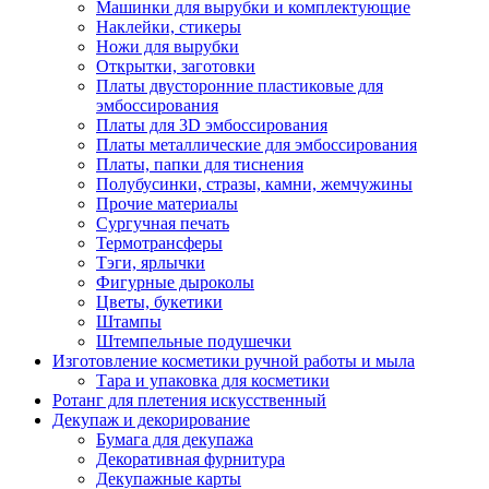
Машинки для вырубки и комплектующие
Наклейки, стикеры
Ножи для вырубки
Открытки, заготовки
Платы двусторонние пластиковые для
эмбоссирования
Платы для 3D эмбоссирования
Платы металлические для эмбоссирования
Платы, папки для тиснения
Полубусинки, стразы, камни, жемчужины
Прочие материалы
Сургучная печать
Термотрансферы
Тэги, ярлычки
Фигурные дыроколы
Цветы, букетики
Штампы
Штемпельные подушечки
Изготовление косметики ручной работы и мыла
Тара и упаковка для косметики
Ротанг для плетения искусственный
Декупаж и декорирование
Бумага для декупажа
Декоративная фурнитура
Декупажные карты