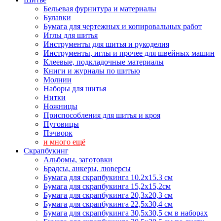
Бельевая фурнитура и материалы
Булавки
Бумага для чертежных и копировальных работ
Иглы для шитья
Инструменты для шитья и рукоделия
Инструменты, иглы и прочее для швейных машин
Клеевые, подкладочные материалы
Книги и журналы по шитью
Молнии
Наборы для шитья
Нитки
Ножницы
Приспособления для шитья и кроя
Пуговицы
Пэчворк
и много ещё
Скрапбукинг
Альбомы, заготовки
Брадсы, анкеры, люверсы
Бумага для скрапбукинга 10.2х15.3 см
Бумага для скрапбукинга 15,2х15,2см
Бумага для скрапбукинга 20,3х20,3 см
Бумага для скрапбукинга 22,5х30,4 см
Бумага для скрапбукинга 30,5х30,5 см в наборах