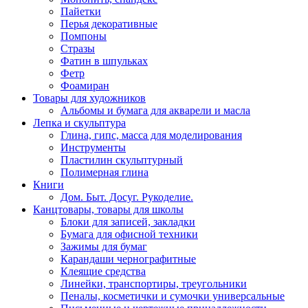
Пайетки
Перья декоративные
Помпоны
Стразы
Фатин в шпульках
Фетр
Фоамиран
Товары для художников
Альбомы и бумага для акварели и масла
Лепка и скульптура
Глина, гипс, масса для моделирования
Инструменты
Пластилин скульптурный
Полимерная глина
Книги
Дом. Быт. Досуг. Рукоделие.
Канцтовары, товары для школы
Блоки для записей, закладки
Бумага для офисной техники
Зажимы для бумаг
Карандаши чернографитные
Клеящие средства
Линейки, транспортиры, треугольники
Пеналы, косметички и сумочки универсальные