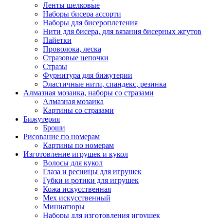
Ленты шелковые
Наборы бисера ассорти
Наборы для бисероплетения
Нити для бисера, для вязания бисерных жгутов
Пайетки
Проволока, леска
Стразовые цепочки
Стразы
Фурнитура для бижутерии
Эластичные нити, спандекс, резинка
Алмазная мозаика, наборы со стразами
Алмазная мозаика
Картины co стразами
Бижутерия
Броши
Рисование по номерам
Картины по номерам
Изготовление игрушек и кукол
Волосы для кукол
Глаза и ресницы для игрушек
Губки и ротики для игрушек
Кожа искусственная
Мех искусственный
Миниатюры
Наборы для изготовления игрушек