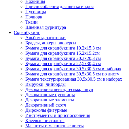
Ножницы
Приспособления для шитья и кроя
Пуговицы
Пэчворк
Ткани
Швейная фурнитура
Скрапбукинг
Альбомы, заготовки
Брадсы, анкеры, люверсы
Бумага для скрапбукинга 10.2х15.3 см
Бумага для скрапбукинга 15,2х15,2см
Бумага для скрапбукинга 20,3х20,3 см
Бумага для скрапбукинга 22,5х30,4 см
Бумага для скрапбукинга 30,5х30,5 см в наборах
Бумага для скрапбукинга 30,5х30,5 см по листу
Бумага текстурированная 30,5х30,5 см в наборах
Вырубки, чипборды
Декоративная лента, тесьма, шнур
Декоративные пуговицы
Декоративные элементы
Декоративный скотч
Дыроколы фигурные
Инструменты и приспособления
Клеевые пистолеты
Магниты и магнитные листы