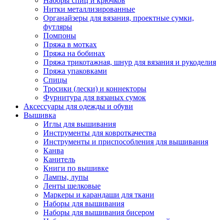
Наборы спиц и крючков
Нитки металлизированные
Органайзеры для вязания, проектные сумки,
футляры
Помпоны
Пряжа в мотках
Пряжа на бобинах
Пряжа трикотажная, шнур для вязания и рукоделия
Пряжа упаковками
Спицы
Тросики (лески) и коннекторы
Фурнитура для вязаных сумок
Аксессуары для одежды и обуви
Вышивка
Иглы для вышивания
Инструменты для ковроткачества
Инструменты и приспособления для вышивания
Канва
Канитель
Книги по вышивке
Лампы, лупы
Ленты шелковые
Маркеры и карандаши для ткани
Наборы для вышивания
Наборы для вышивания бисером