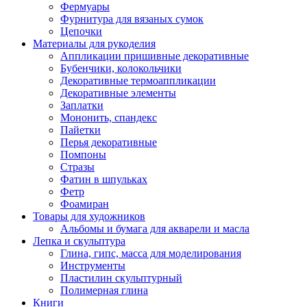
Фермуары
Фурнитура для вязаных сумок
Цепочки
Материалы для рукоделия
Аппликации пришивные декоративные
Бубенчики, колокольчики
Декоративные термоаппликации
Декоративные элементы
Заплатки
Мононить, спандекс
Пайетки
Перья декоративные
Помпоны
Стразы
Фатин в шпульках
Фетр
Фоамиран
Товары для художников
Альбомы и бумага для акварели и масла
Лепка и скульптура
Глина, гипс, масса для моделирования
Инструменты
Пластилин скульптурный
Полимерная глина
Книги