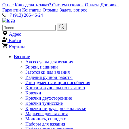
О нас
Как сделать заказ?
Система скидок
Оплата
Доставка
Гарантии
Контакты
Отзывы
Задать вопрос
+7 (913) 206-46-24
Адрес
Войти
Корзина
Вязание
Аксессуары для вязания
Бирки, нашивки
Заготовки для вязания
Изделия ручной работы
Инструменты и приспособления
Книги и журналы по вязанию
Крючки
Крючки двухсторонние
Крючки тунисские
Крючки циркулярные на леске
Маркеры для вязания
Мононить, спандекс
Наборы для вязания