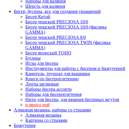
Наборы для валяния
Шерсть для валяния
Бисер, бусины, все для создания украшений
Бисер Китай
Бисер чешский PRECIOSA 10/0
Бисер чешский PRECIOSA 10/0 (фасовка
GAMMA)
Бисер чешский PRECIOSA 8/0
Бисер чешский PRECIOSA TWIN (фасовка
GAMMA)
Бисер японский TOHO
Бусины
Иглы для бисера
Инструменты для работы с бисером и бижутерией
Канитель, трунцал для вышивки
Книги по бисероплетению
Ленты шелковые
Наборы бисера ассорти
Наборы для бисероплетения
Нити для бисера, для вязания бисерных жгутов
и много ещё
Алмазная мозаика, наборы со стразами
Алмазная мозаика
Картины co стразами
Бижутерия