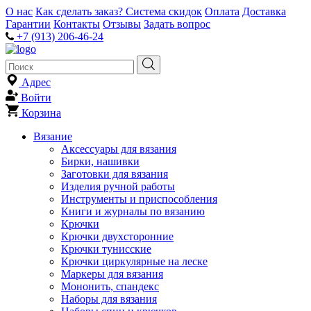
О нас
Как сделать заказ?
Система скидок
Оплата
Доставка
Гарантии
Контакты
Отзывы
Задать вопрос
+7 (913) 206-46-24
Адрес
Войти
Корзина
Вязание
Аксессуары для вязания
Бирки, нашивки
Заготовки для вязания
Изделия ручной работы
Инструменты и приспособления
Книги и журналы по вязанию
Крючки
Крючки двухсторонние
Крючки тунисские
Крючки циркулярные на леске
Маркеры для вязания
Мононить, спандекс
Наборы для вязания