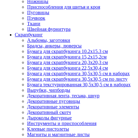
Ножницы
Приспособления для шитья и кроя
Пуговицы
Пэчворк
Ткани
Швейная фурнитура
Скрапбукинг
Альбомы, заготовки
Брадсы, анкеры, люверсы
Бумага для скрапбукинга 10.2х15.3 см
Бумага для скрапбукинга 15,2х15,2см
Бумага для скрапбукинга 20,3х20,3 см
Бумага для скрапбукинга 22,5х30,4 см
Бумага для скрапбукинга 30,5х30,5 см в наборах
Бумага для скрапбукинга 30,5х30,5 см по листу
Бумага текстурированная 30,5х30,5 см в наборах
Вырубки, чипборды
Декоративная лента, тесьма, шнур
Декоративные пуговицы
Декоративные элементы
Декоративный скотч
Дыроколы фигурные
Инструменты и приспособления
Клеевые пистолеты
Магниты и магнитные листы