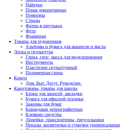
Пайетки
Перья декоративные
Помпоны
Стразы
Фатин в шпульках
Фетр
Фоамиран
Товары для художников
Альбомы и бумага для акварели и масла
Лепка и скульптура
Глина, гипс, масса для моделирования
Инструменты
Пластилин скульптурный
Полимерная глина
Книги
Дом. Быт. Досуг. Рукоделие.
Канцтовары, товары для школы
Блоки для записей, закладки
Бумага для офисной техники
Зажимы для бумаг
Карандаши чернографитные
Клеящие средства
Линейки, транспортиры, треугольники
Пеналы, косметички и сумочки универсальные