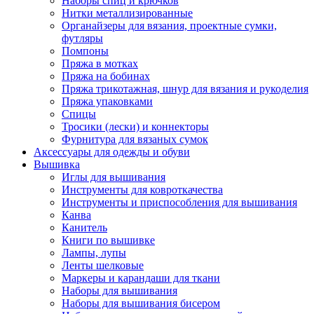
Наборы спиц и крючков
Нитки металлизированные
Органайзеры для вязания, проектные сумки,
футляры
Помпоны
Пряжа в мотках
Пряжа на бобинах
Пряжа трикотажная, шнур для вязания и рукоделия
Пряжа упаковками
Спицы
Тросики (лески) и коннекторы
Фурнитура для вязаных сумок
Аксессуары для одежды и обуви
Вышивка
Иглы для вышивания
Инструменты для ковроткачества
Инструменты и приспособления для вышивания
Канва
Канитель
Книги по вышивке
Лампы, лупы
Ленты шелковые
Маркеры и карандаши для ткани
Наборы для вышивания
Наборы для вышивания бисером