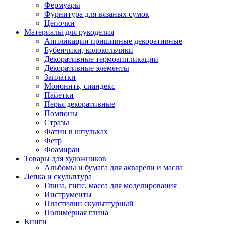
Фермуары
Фурнитура для вязаных сумок
Цепочки
Материалы для рукоделия
Аппликации пришивные декоративные
Бубенчики, колокольчики
Декоративные термоаппликации
Декоративные элементы
Заплатки
Мононить, спандекс
Пайетки
Перья декоративные
Помпоны
Стразы
Фатин в шпульках
Фетр
Фоамиран
Товары для художников
Альбомы и бумага для акварели и масла
Лепка и скульптура
Глина, гипс, масса для моделирования
Инструменты
Пластилин скульптурный
Полимерная глина
Книги