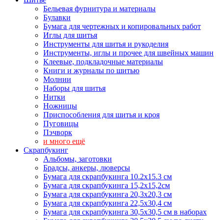
Бельевая фурнитура и материалы
Булавки
Бумага для чертежных и копировальных работ
Иглы для шитья
Инструменты для шитья и рукоделия
Инструменты, иглы и прочее для швейных машин
Клеевые, подкладочные материалы
Книги и журналы по шитью
Молнии
Наборы для шитья
Нитки
Ножницы
Приспособления для шитья и кроя
Пуговицы
Пэчворк
и много ещё
Скрапбукинг
Альбомы, заготовки
Брадсы, анкеры, люверсы
Бумага для скрапбукинга 10.2х15.3 см
Бумага для скрапбукинга 15,2х15,2см
Бумага для скрапбукинга 20,3х20,3 см
Бумага для скрапбукинга 22,5х30,4 см
Бумага для скрапбукинга 30,5х30,5 см в наборах