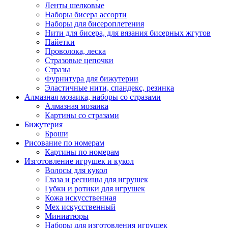
Ленты шелковые
Наборы бисера ассорти
Наборы для бисероплетения
Нити для бисера, для вязания бисерных жгутов
Пайетки
Проволока, леска
Стразовые цепочки
Стразы
Фурнитура для бижутерии
Эластичные нити, спандекс, резинка
Алмазная мозаика, наборы со стразами
Алмазная мозаика
Картины co стразами
Бижутерия
Броши
Рисование по номерам
Картины по номерам
Изготовление игрушек и кукол
Волосы для кукол
Глаза и ресницы для игрушек
Губки и ротики для игрушек
Кожа искусственная
Мех искусственный
Миниатюры
Наборы для изготовления игрушек