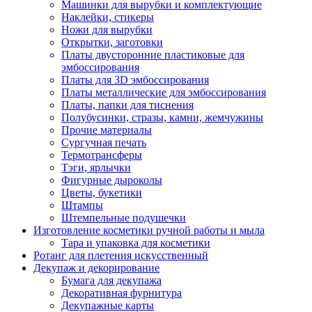
Машинки для вырубки и комплектующие
Наклейки, стикеры
Ножи для вырубки
Открытки, заготовки
Платы двусторонние пластиковые для
эмбоссирования
Платы для 3D эмбоссирования
Платы металлические для эмбоссирования
Платы, папки для тиснения
Полубусинки, стразы, камни, жемчужины
Прочие материалы
Сургучная печать
Термотрансферы
Тэги, ярлычки
Фигурные дыроколы
Цветы, букетики
Штампы
Штемпельные подушечки
Изготовление косметики ручной работы и мыла
Тара и упаковка для косметики
Ротанг для плетения искусственный
Декупаж и декорирование
Бумага для декупажа
Декоративная фурнитура
Декупажные карты