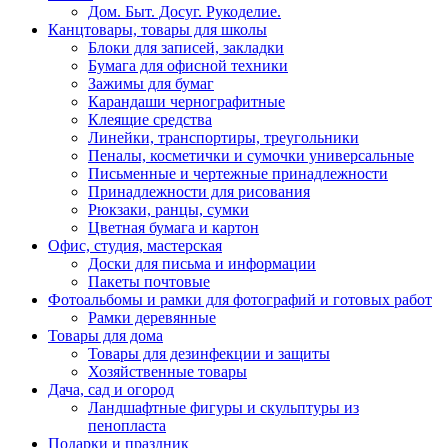
Дом. Быт. Досуг. Рукоделие.
Канцтовары, товары для школы
Блоки для записей, закладки
Бумага для офисной техники
Зажимы для бумаг
Карандаши чернографитные
Клеящие средства
Линейки, транспортиры, треугольники
Пеналы, косметички и сумочки универсальные
Письменные и чертежные принадлежности
Принадлежности для рисования
Рюкзаки, ранцы, сумки
Цветная бумага и картон
Офис, студия, мастерская
Доски для письма и информации
Пакеты почтовые
Фотоальбомы и рамки для фотографий и готовых работ
Рамки деревянные
Товары для дома
Товары для дезинфекции и защиты
Хозяйственные товары
Дача, сад и огород
Ландшафтные фигуры и скульптуры из
пенопласта
Подарки и праздник