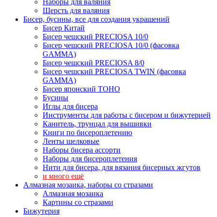
Наборы для валяния
Шерсть для валяния
Бисер, бусины, все для создания украшений
Бисер Китай
Бисер чешский PRECIOSA 10/0
Бисер чешский PRECIOSA 10/0 (фасовка
GAMMA)
Бисер чешский PRECIOSA 8/0
Бисер чешский PRECIOSA TWIN (фасовка
GAMMA)
Бисер японский TOHO
Бусины
Иглы для бисера
Инструменты для работы с бисером и бижутерией
Канитель, трунцал для вышивки
Книги по бисероплетению
Ленты шелковые
Наборы бисера ассорти
Наборы для бисероплетения
Нити для бисера, для вязания бисерных жгутов
и много ещё
Алмазная мозаика, наборы со стразами
Алмазная мозаика
Картины co стразами
Бижутерия