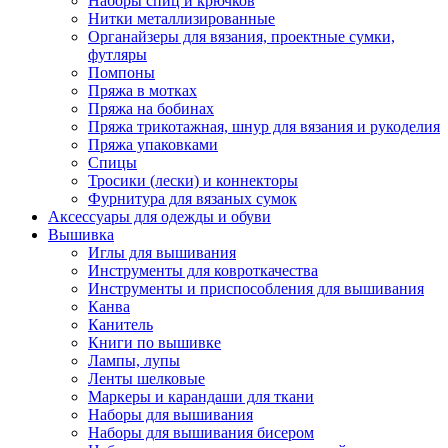
Наборы спиц и крючков
Нитки металлизированные
Органайзеры для вязания, проектные сумки,
футляры
Помпоны
Пряжа в мотках
Пряжа на бобинах
Пряжа трикотажная, шнур для вязания и рукоделия
Пряжа упаковками
Спицы
Тросики (лески) и коннекторы
Фурнитура для вязаных сумок
Аксессуары для одежды и обуви
Вышивка
Иглы для вышивания
Инструменты для ковроткачества
Инструменты и приспособления для вышивания
Канва
Канитель
Книги по вышивке
Лампы, лупы
Ленты шелковые
Маркеры и карандаши для ткани
Наборы для вышивания
Наборы для вышивания бисером