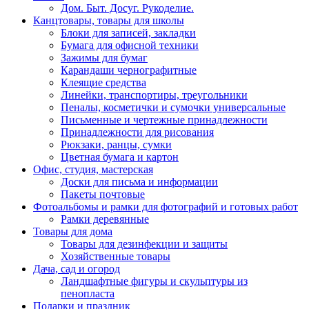
Дом. Быт. Досуг. Рукоделие.
Канцтовары, товары для школы
Блоки для записей, закладки
Бумага для офисной техники
Зажимы для бумаг
Карандаши чернографитные
Клеящие средства
Линейки, транспортиры, треугольники
Пеналы, косметички и сумочки универсальные
Письменные и чертежные принадлежности
Принадлежности для рисования
Рюкзаки, ранцы, сумки
Цветная бумага и картон
Офис, студия, мастерская
Доски для письма и информации
Пакеты почтовые
Фотоальбомы и рамки для фотографий и готовых работ
Рамки деревянные
Товары для дома
Товары для дезинфекции и защиты
Хозяйственные товары
Дача, сад и огород
Ландшафтные фигуры и скульптуры из
пенопласта
Подарки и праздник