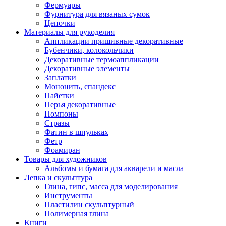
Фермуары
Фурнитура для вязаных сумок
Цепочки
Материалы для рукоделия
Аппликации пришивные декоративные
Бубенчики, колокольчики
Декоративные термоаппликации
Декоративные элементы
Заплатки
Мононить, спандекс
Пайетки
Перья декоративные
Помпоны
Стразы
Фатин в шпульках
Фетр
Фоамиран
Товары для художников
Альбомы и бумага для акварели и масла
Лепка и скульптура
Глина, гипс, масса для моделирования
Инструменты
Пластилин скульптурный
Полимерная глина
Книги