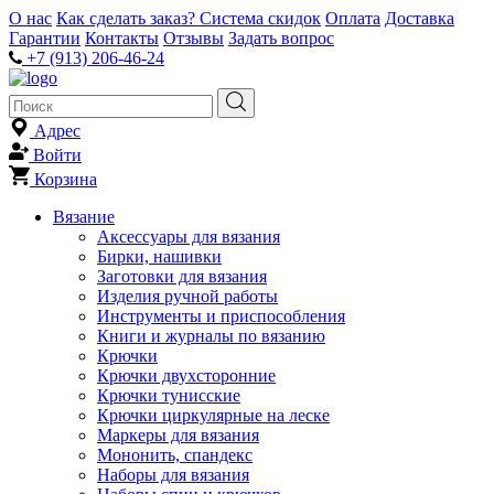
О нас
Как сделать заказ?
Система скидок
Оплата
Доставка
Гарантии
Контакты
Отзывы
Задать вопрос
+7 (913) 206-46-24
Адрес
Войти
Корзина
Вязание
Аксессуары для вязания
Бирки, нашивки
Заготовки для вязания
Изделия ручной работы
Инструменты и приспособления
Книги и журналы по вязанию
Крючки
Крючки двухсторонние
Крючки тунисские
Крючки циркулярные на леске
Маркеры для вязания
Мононить, спандекс
Наборы для вязания