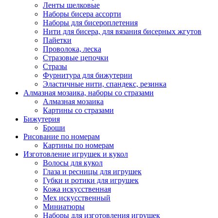
Ленты шелковые
Наборы бисера ассорти
Наборы для бисероплетения
Нити для бисера, для вязания бисерных жгутов
Пайетки
Проволока, леска
Стразовые цепочки
Стразы
Фурнитура для бижутерии
Эластичные нити, спандекс, резинка
Алмазная мозаика, наборы со стразами
Алмазная мозаика
Картины co стразами
Бижутерия
Броши
Рисование по номерам
Картины по номерам
Изготовление игрушек и кукол
Волосы для кукол
Глаза и ресницы для игрушек
Губки и ротики для игрушек
Кожа искусственная
Мех искусственный
Миниатюры
Наборы для изготовления игрушек