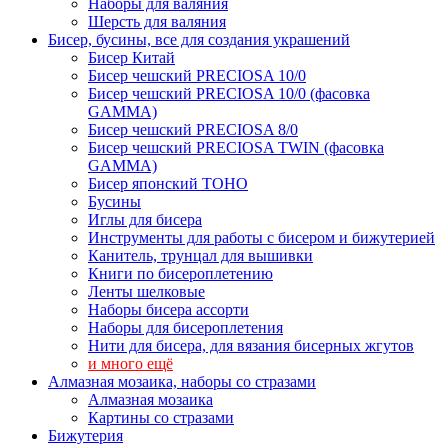
Наборы для валяния
Шерсть для валяния
Бисер, бусины, все для создания украшений
Бисер Китай
Бисер чешский PRECIOSA 10/0
Бисер чешский PRECIOSA 10/0 (фасовка
GAMMA)
Бисер чешский PRECIOSA 8/0
Бисер чешский PRECIOSA TWIN (фасовка
GAMMA)
Бисер японский TOHO
Бусины
Иглы для бисера
Инструменты для работы с бисером и бижутерией
Канитель, трунцал для вышивки
Книги по бисероплетению
Ленты шелковые
Наборы бисера ассорти
Наборы для бисероплетения
Нити для бисера, для вязания бисерных жгутов
и много ещё
Алмазная мозаика, наборы со стразами
Алмазная мозаика
Картины co стразами
Бижутерия