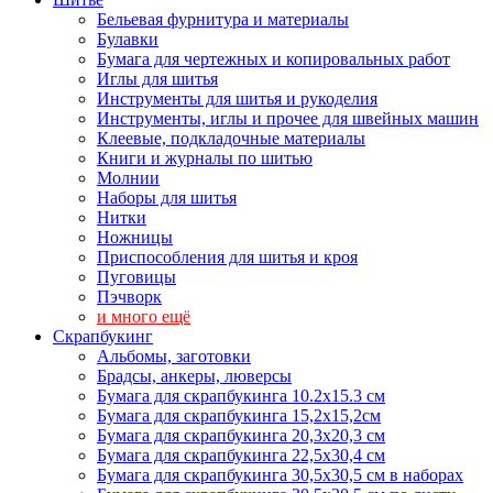
Бельевая фурнитура и материалы
Булавки
Бумага для чертежных и копировальных работ
Иглы для шитья
Инструменты для шитья и рукоделия
Инструменты, иглы и прочее для швейных машин
Клеевые, подкладочные материалы
Книги и журналы по шитью
Молнии
Наборы для шитья
Нитки
Ножницы
Приспособления для шитья и кроя
Пуговицы
Пэчворк
и много ещё
Скрапбукинг
Альбомы, заготовки
Брадсы, анкеры, люверсы
Бумага для скрапбукинга 10.2х15.3 см
Бумага для скрапбукинга 15,2х15,2см
Бумага для скрапбукинга 20,3х20,3 см
Бумага для скрапбукинга 22,5х30,4 см
Бумага для скрапбукинга 30,5х30,5 см в наборах