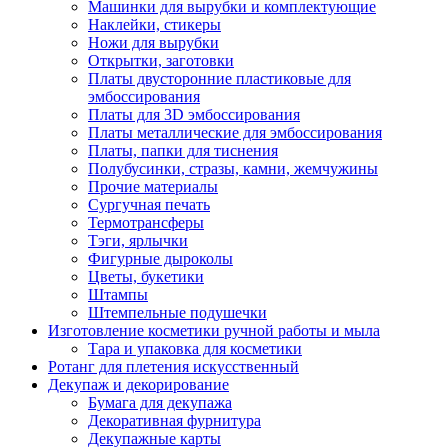
Машинки для вырубки и комплектующие
Наклейки, стикеры
Ножи для вырубки
Открытки, заготовки
Платы двусторонние пластиковые для
эмбоссирования
Платы для 3D эмбоссирования
Платы металлические для эмбоссирования
Платы, папки для тиснения
Полубусинки, стразы, камни, жемчужины
Прочие материалы
Сургучная печать
Термотрансферы
Тэги, ярлычки
Фигурные дыроколы
Цветы, букетики
Штампы
Штемпельные подушечки
Изготовление косметики ручной работы и мыла
Тара и упаковка для косметики
Ротанг для плетения искусственный
Декупаж и декорирование
Бумага для декупажа
Декоративная фурнитура
Декупажные карты