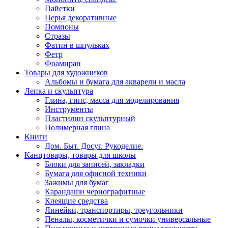
Пайетки
Перья декоративные
Помпоны
Стразы
Фатин в шпульках
Фетр
Фоамиран
Товары для художников
Альбомы и бумага для акварели и масла
Лепка и скульптура
Глина, гипс, масса для моделирования
Инструменты
Пластилин скульптурный
Полимерная глина
Книги
Дом. Быт. Досуг. Рукоделие.
Канцтовары, товары для школы
Блоки для записей, закладки
Бумага для офисной техники
Зажимы для бумаг
Карандаши чернографитные
Клеящие средства
Линейки, транспортиры, треугольники
Пеналы, косметички и сумочки универсальные