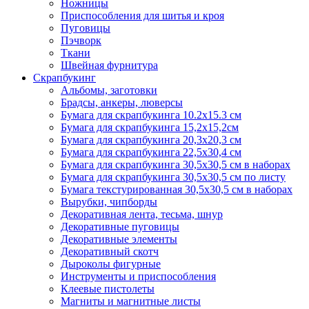
Ножницы
Приспособления для шитья и кроя
Пуговицы
Пэчворк
Ткани
Швейная фурнитура
Скрапбукинг
Альбомы, заготовки
Брадсы, анкеры, люверсы
Бумага для скрапбукинга 10.2х15.3 см
Бумага для скрапбукинга 15,2х15,2см
Бумага для скрапбукинга 20,3х20,3 см
Бумага для скрапбукинга 22,5х30,4 см
Бумага для скрапбукинга 30,5х30,5 см в наборах
Бумага для скрапбукинга 30,5х30,5 см по листу
Бумага текстурированная 30,5х30,5 см в наборах
Вырубки, чипборды
Декоративная лента, тесьма, шнур
Декоративные пуговицы
Декоративные элементы
Декоративный скотч
Дыроколы фигурные
Инструменты и приспособления
Клеевые пистолеты
Магниты и магнитные листы