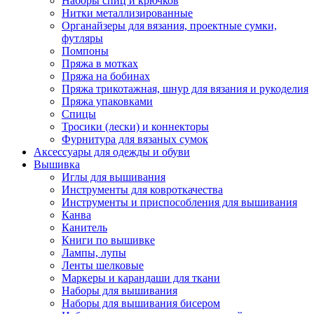
Наборы спиц и крючков
Нитки металлизированные
Органайзеры для вязания, проектные сумки,
футляры
Помпоны
Пряжа в мотках
Пряжа на бобинах
Пряжа трикотажная, шнур для вязания и рукоделия
Пряжа упаковками
Спицы
Тросики (лески) и коннекторы
Фурнитура для вязаных сумок
Аксессуары для одежды и обуви
Вышивка
Иглы для вышивания
Инструменты для ковроткачества
Инструменты и приспособления для вышивания
Канва
Канитель
Книги по вышивке
Лампы, лупы
Ленты шелковые
Маркеры и карандаши для ткани
Наборы для вышивания
Наборы для вышивания бисером