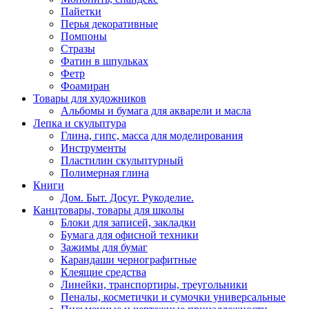
Пайетки
Перья декоративные
Помпоны
Стразы
Фатин в шпульках
Фетр
Фоамиран
Товары для художников
Альбомы и бумага для акварели и масла
Лепка и скульптура
Глина, гипс, масса для моделирования
Инструменты
Пластилин скульптурный
Полимерная глина
Книги
Дом. Быт. Досуг. Рукоделие.
Канцтовары, товары для школы
Блоки для записей, закладки
Бумага для офисной техники
Зажимы для бумаг
Карандаши чернографитные
Клеящие средства
Линейки, транспортиры, треугольники
Пеналы, косметички и сумочки универсальные