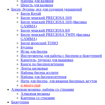
Наборы для валяния
Шерсть для валяния
Бисер, бусины, все для создания украшений
Бисер Китай
Бисер чешский PRECIOSA 10/0
Бисер чешский PRECIOSA 10/0 (фасовка
GAMMA)
Бисер чешский PRECIOSA 8/0
Бисер чешский PRECIOSA TWIN (фасовка
GAMMA)
Бисер японский TOHO
Бусины
Иглы для бисера
Инструменты для работы с бисером и бижутерией
Канитель, трунцал для вышивки
Книги по бисероплетению
Ленты шелковые
Наборы бисера ассорти
Наборы для бисероплетения
Нити для бисера, для вязания бисерных жгутов
и много ещё
Алмазная мозаика, наборы со стразами
Алмазная мозаика
Картины co стразами
Бижутерия