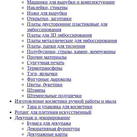
Машинки для вырубки и комплектующие
Наклейки, стикеры
Ножи для вырубки
Открытки, заготовки
Платы двусторонние пластиковые для
эмбоссирования
Платы для 3D эмбоссирования
Платы металлические для эмбоссирования
Платы, папки для тиснения
Полубусинки, стразы, камни, жемчужины
Прочие материалы
Сургучная печать
Термотрансферы
Тэги, ярлычки
Фигурные дыроколы
Цветы, букетики
Штампы
Штемпельные подушечки
Изготовление косметики ручной работы и мыла
Тара и упаковка для косметики
Ротанг для плетения искусственный
Декупаж и декорирование
Бумага для декупажа
Декоративная фурнитура
Декупажные карты