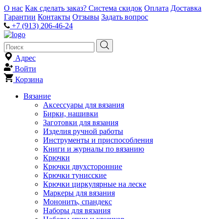
О нас
Как сделать заказ?
Система скидок
Оплата
Доставка
Гарантии
Контакты
Отзывы
Задать вопрос
+7 (913) 206-46-24
Адрес
Войти
Корзина
Вязание
Аксессуары для вязания
Бирки, нашивки
Заготовки для вязания
Изделия ручной работы
Инструменты и приспособления
Книги и журналы по вязанию
Крючки
Крючки двухсторонние
Крючки тунисские
Крючки циркулярные на леске
Маркеры для вязания
Мононить, спандекс
Наборы для вязания