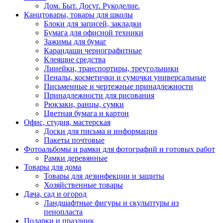
Дом. Быт. Досуг. Рукоделие.
Канцтовары, товары для школы
Блоки для записей, закладки
Бумага для офисной техники
Зажимы для бумаг
Карандаши чернографитные
Клеящие средства
Линейки, транспортиры, треугольники
Пеналы, косметички и сумочки универсальные
Письменные и чертежные принадлежности
Принадлежности для рисования
Рюкзаки, ранцы, сумки
Цветная бумага и картон
Офис, студия, мастерская
Доски для письма и информации
Пакеты почтовые
Фотоальбомы и рамки для фотографий и готовых работ
Рамки деревянные
Товары для дома
Товары для дезинфекции и защиты
Хозяйственные товары
Дача, сад и огород
Ландшафтные фигуры и скульптуры из
пенопласта
Подарки и праздник