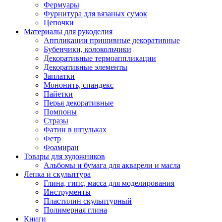
Фермуары
Фурнитура для вязаных сумок
Цепочки
Материалы для рукоделия
Аппликации пришивные декоративные
Бубенчики, колокольчики
Декоративные термоаппликации
Декоративные элементы
Заплатки
Мононить, спандекс
Пайетки
Перья декоративные
Помпоны
Стразы
Фатин в шпульках
Фетр
Фоамиран
Товары для художников
Альбомы и бумага для акварели и масла
Лепка и скульптура
Глина, гипс, масса для моделирования
Инструменты
Пластилин скульптурный
Полимерная глина
Книги