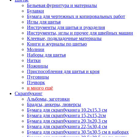
Бельевая фурнитура и материалы
Булавки
Бумага для чертежных и копировальных работ
Иглы для шитья
Инструменты для шитья и рукоделия
Инструменты, иглы и прочее для швейных машин
Клеевые, подкладочные материалы
Книги и журналы по шитью
Молнии
Наборы для шитья
Нитки
Ножницы
Приспособления для шитья и кроя
Пуговицы
Пэчворк
и много ещё
Скрапбукинг
Альбомы, заготовки
Брадсы, анкеры, люверсы
Бумага для скрапбукинга 10.2х15.3 см
Бумага для скрапбукинга 15,2х15,2см
Бумага для скрапбукинга 20,3х20,3 см
Бумага для скрапбукинга 22,5х30,4 см
Бумага для скрапбукинга 30,5х30,5 см в наборах