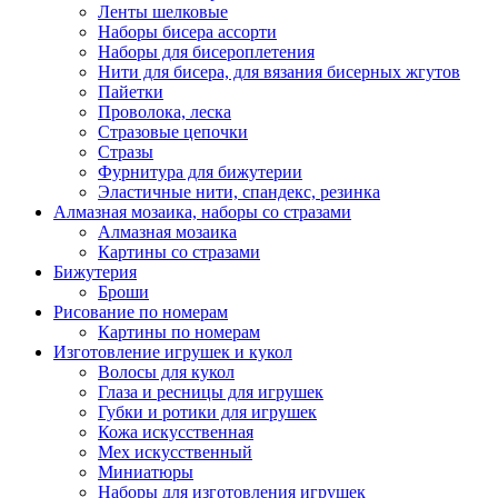
Ленты шелковые
Наборы бисера ассорти
Наборы для бисероплетения
Нити для бисера, для вязания бисерных жгутов
Пайетки
Проволока, леска
Стразовые цепочки
Стразы
Фурнитура для бижутерии
Эластичные нити, спандекс, резинка
Алмазная мозаика, наборы со стразами
Алмазная мозаика
Картины co стразами
Бижутерия
Броши
Рисование по номерам
Картины по номерам
Изготовление игрушек и кукол
Волосы для кукол
Глаза и ресницы для игрушек
Губки и ротики для игрушек
Кожа искусственная
Мех искусственный
Миниатюры
Наборы для изготовления игрушек