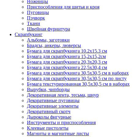
Ножницы
Приспособления для шитья и кроя
Пуговицы
Пэчворк
Ткани
Швейная фурнитура
Скрапбукинг
Альбомы, заготовки
Брадсы, анкеры, люверсы
Бумага для скрапбукинга 10.2х15.3 см
Бумага для скрапбукинга 15,2х15,2см
Бумага для скрапбукинга 20,3х20,3 см
Бумага для скрапбукинга 22,5х30,4 см
Бумага для скрапбукинга 30,5х30,5 см в наборах
Бумага для скрапбукинга 30,5х30,5 см по листу
Бумага текстурированная 30,5х30,5 см в наборах
Вырубки, чипборды
Декоративная лента, тесьма, шнур
Декоративные пуговицы
Декоративные элементы
Декоративный скотч
Дыроколы фигурные
Инструменты и приспособления
Клеевые пистолеты
Магниты и магнитные листы