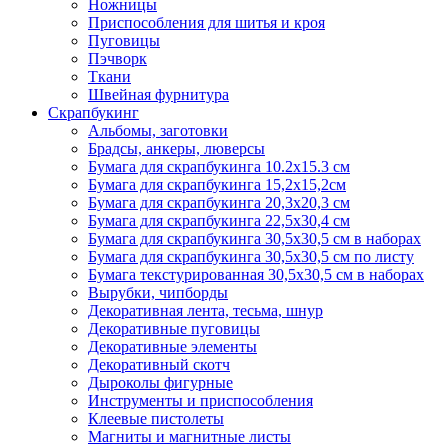
Ножницы
Приспособления для шитья и кроя
Пуговицы
Пэчворк
Ткани
Швейная фурнитура
Скрапбукинг
Альбомы, заготовки
Брадсы, анкеры, люверсы
Бумага для скрапбукинга 10.2х15.3 см
Бумага для скрапбукинга 15,2х15,2см
Бумага для скрапбукинга 20,3х20,3 см
Бумага для скрапбукинга 22,5х30,4 см
Бумага для скрапбукинга 30,5х30,5 см в наборах
Бумага для скрапбукинга 30,5х30,5 см по листу
Бумага текстурированная 30,5х30,5 см в наборах
Вырубки, чипборды
Декоративная лента, тесьма, шнур
Декоративные пуговицы
Декоративные элементы
Декоративный скотч
Дыроколы фигурные
Инструменты и приспособления
Клеевые пистолеты
Магниты и магнитные листы