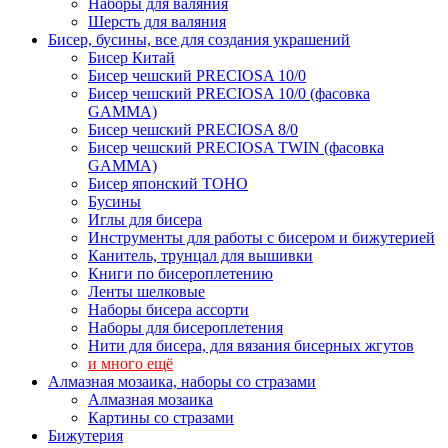
Наборы для валяния
Шерсть для валяния
Бисер, бусины, все для создания украшений
Бисер Китай
Бисер чешский PRECIOSA 10/0
Бисер чешский PRECIOSA 10/0 (фасовка
GAMMA)
Бисер чешский PRECIOSA 8/0
Бисер чешский PRECIOSA TWIN (фасовка
GAMMA)
Бисер японский TOHO
Бусины
Иглы для бисера
Инструменты для работы с бисером и бижутерией
Канитель, трунцал для вышивки
Книги по бисероплетению
Ленты шелковые
Наборы бисера ассорти
Наборы для бисероплетения
Нити для бисера, для вязания бисерных жгутов
и много ещё
Алмазная мозаика, наборы со стразами
Алмазная мозаика
Картины co стразами
Бижутерия