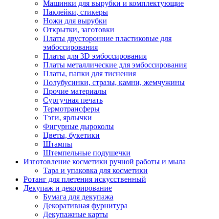
Машинки для вырубки и комплектующие
Наклейки, стикеры
Ножи для вырубки
Открытки, заготовки
Платы двусторонние пластиковые для
эмбоссирования
Платы для 3D эмбоссирования
Платы металлические для эмбоссирования
Платы, папки для тиснения
Полубусинки, стразы, камни, жемчужины
Прочие материалы
Сургучная печать
Термотрансферы
Тэги, ярлычки
Фигурные дыроколы
Цветы, букетики
Штампы
Штемпельные подушечки
Изготовление косметики ручной работы и мыла
Тара и упаковка для косметики
Ротанг для плетения искусственный
Декупаж и декорирование
Бумага для декупажа
Декоративная фурнитура
Декупажные карты