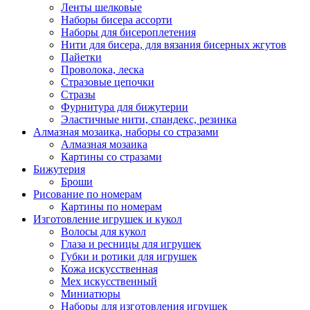
Ленты шелковые
Наборы бисера ассорти
Наборы для бисероплетения
Нити для бисера, для вязания бисерных жгутов
Пайетки
Проволока, леска
Стразовые цепочки
Стразы
Фурнитура для бижутерии
Эластичные нити, спандекс, резинка
Алмазная мозаика, наборы со стразами
Алмазная мозаика
Картины co стразами
Бижутерия
Броши
Рисование по номерам
Картины по номерам
Изготовление игрушек и кукол
Волосы для кукол
Глаза и ресницы для игрушек
Губки и ротики для игрушек
Кожа искусственная
Мех искусственный
Миниатюры
Наборы для изготовления игрушек