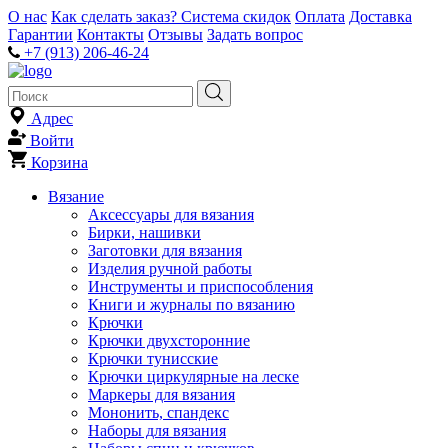
О нас
Как сделать заказ?
Система скидок
Оплата
Доставка
Гарантии
Контакты
Отзывы
Задать вопрос
+7 (913) 206-46-24
Адрес
Войти
Корзина
Вязание
Аксессуары для вязания
Бирки, нашивки
Заготовки для вязания
Изделия ручной работы
Инструменты и приспособления
Книги и журналы по вязанию
Крючки
Крючки двухсторонние
Крючки тунисские
Крючки циркулярные на леске
Маркеры для вязания
Мононить, спандекс
Наборы для вязания