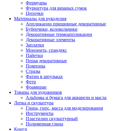
Фермуары
Фурнитура для вязаных сумок
Цепочки
Материалы для рукоделия
Аппликации пришивные декоративные
Бубенчики, колокольчики
Декоративные термоаппликации
Декоративные элементы
Заплатки
Мононить, спандекс
Пайетки
Перья декоративные
Помпоны
Стразы
Фатин в шпульках
Фетр
Фоамиран
Товары для художников
Альбомы и бумага для акварели и масла
Лепка и скульптура
Глина, гипс, масса для моделирования
Инструменты
Пластилин скульптурный
Полимерная глина
Книги