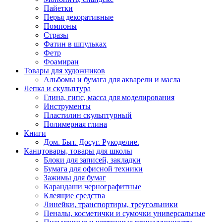
Пайетки
Перья декоративные
Помпоны
Стразы
Фатин в шпульках
Фетр
Фоамиран
Товары для художников
Альбомы и бумага для акварели и масла
Лепка и скульптура
Глина, гипс, масса для моделирования
Инструменты
Пластилин скульптурный
Полимерная глина
Книги
Дом. Быт. Досуг. Рукоделие.
Канцтовары, товары для школы
Блоки для записей, закладки
Бумага для офисной техники
Зажимы для бумаг
Карандаши чернографитные
Клеящие средства
Линейки, транспортиры, треугольники
Пеналы, косметички и сумочки универсальные