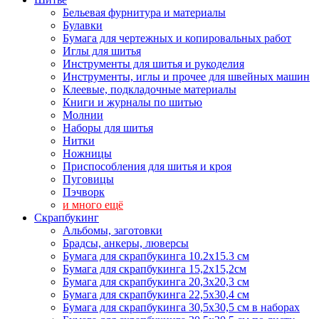
Бельевая фурнитура и материалы
Булавки
Бумага для чертежных и копировальных работ
Иглы для шитья
Инструменты для шитья и рукоделия
Инструменты, иглы и прочее для швейных машин
Клеевые, подкладочные материалы
Книги и журналы по шитью
Молнии
Наборы для шитья
Нитки
Ножницы
Приспособления для шитья и кроя
Пуговицы
Пэчворк
и много ещё
Скрапбукинг
Альбомы, заготовки
Брадсы, анкеры, люверсы
Бумага для скрапбукинга 10.2х15.3 см
Бумага для скрапбукинга 15,2х15,2см
Бумага для скрапбукинга 20,3х20,3 см
Бумага для скрапбукинга 22,5х30,4 см
Бумага для скрапбукинга 30,5х30,5 см в наборах