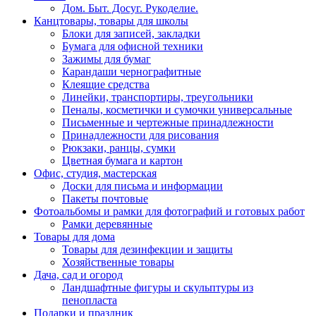
Дом. Быт. Досуг. Рукоделие.
Канцтовары, товары для школы
Блоки для записей, закладки
Бумага для офисной техники
Зажимы для бумаг
Карандаши чернографитные
Клеящие средства
Линейки, транспортиры, треугольники
Пеналы, косметички и сумочки универсальные
Письменные и чертежные принадлежности
Принадлежности для рисования
Рюкзаки, ранцы, сумки
Цветная бумага и картон
Офис, студия, мастерская
Доски для письма и информации
Пакеты почтовые
Фотоальбомы и рамки для фотографий и готовых работ
Рамки деревянные
Товары для дома
Товары для дезинфекции и защиты
Хозяйственные товары
Дача, сад и огород
Ландшафтные фигуры и скульптуры из
пенопласта
Подарки и праздник