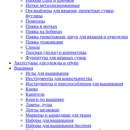
Наборы спиц и крючков
Нитки металлизированные
Органайзеры для вязания, проектные сумки,
футляры
Помпоны
Пряжа в мотках
Пряжа на бобинах
Пряжа трикотажная, шнур для вязания и рукоделия
Пряжа упаковками
Спицы
Тросики (лески) и коннекторы
Фурнитура для вязаных сумок
Аксессуары для одежды и обуви
Вышивка
Иглы для вышивания
Инструменты для ковроткачества
Инструменты и приспособления для вышивания
Канва
Канитель
Книги по вышивке
Лампы, лупы
Ленты шелковые
Маркеры и карандаши для ткани
Наборы для вышивания
Наборы для вышивания бисером