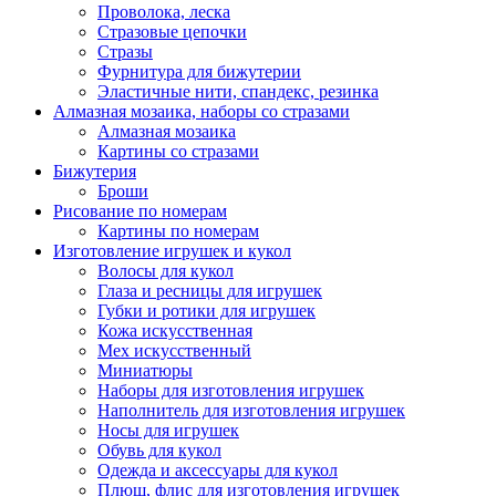
Проволока, леска
Стразовые цепочки
Стразы
Фурнитура для бижутерии
Эластичные нити, спандекс, резинка
Алмазная мозаика, наборы со стразами
Алмазная мозаика
Картины co стразами
Бижутерия
Броши
Рисование по номерам
Картины по номерам
Изготовление игрушек и кукол
Волосы для кукол
Глаза и ресницы для игрушек
Губки и ротики для игрушек
Кожа искусственная
Мех искусственный
Миниатюры
Наборы для изготовления игрушек
Наполнитель для изготовления игрушек
Носы для игрушек
Обувь для кукол
Одежда и аксессуары для кукол
Плюш, флис для изготовления игрушек