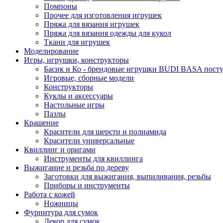
Помпоны
Прочее для изготовления игрушек
Пряжа для вязания игрушек
Пряжа для вязания одежды для кукол
Ткани для игрушек
Моделирование
Игры, игрушки, конструкторы
Басик и Ко - брендовые игрушки BUDI BASA поступ
Игровые, сборные модели
Конструкторы
Куклы и аксессуары
Настольные игры
Пазлы
Крашение
Красители для шерсти и полиамида
Красители универсальные
Квиллинг и оригами
Инструменты для квиллинга
Выжигание и резьба по дереву
Заготовки для выжигания, выпиливания, резьбы
Приборы и инструменты
Работа с кожей
Ножницы
Фурнитура для сумок
Декор для сумок