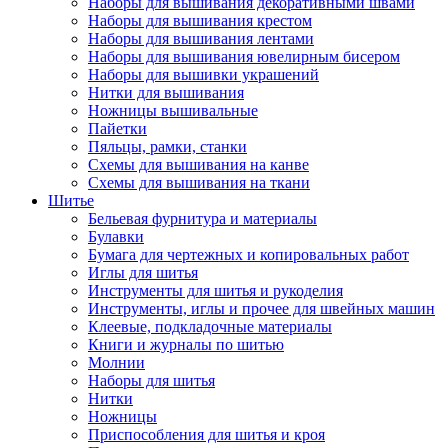
Наборы для вышивания декоративными швами
Наборы для вышивания крестом
Наборы для вышивания лентами
Наборы для вышивания ювелирным бисером
Наборы для вышивки украшений
Нитки для вышивания
Ножницы вышивальные
Пайетки
Пяльцы, рамки, станки
Схемы для вышивания на канве
Схемы для вышивания на ткани
Шитье
Бельевая фурнитура и материалы
Булавки
Бумага для чертежных и копировальных работ
Иглы для шитья
Инструменты для шитья и рукоделия
Инструменты, иглы и прочее для швейных машин
Клеевые, подкладочные материалы
Книги и журналы по шитью
Молнии
Наборы для шитья
Нитки
Ножницы
Приспособления для шитья и кроя