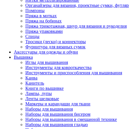
Нитки металлизированные
Органайзеры для вязания, проектные сумки, футля
Помпоны
Пряжа в мотках
Пряжа на бобинах
Пряжа трикотажная, шнур для вязания и рукоделия
Пряжа упаковками
Спицы
Тросики (лески) и коннекторы
Фурнитура для вязаных сумок
Аксессуары для одежды и обуви
Вышивка
Иглы для вышивания
Инструменты для ковроткачества
Инструменты и приспособления для вышивания
Канва
Канитель
Книги по вышивке
Лампы, лупы
Ленты шелковые
Маркеры и карандаши для ткани
Наборы для вышивания
Наборы для вышивания бисером
Наборы для вышивания в смешанной технике
Наборы для вышивания гладью