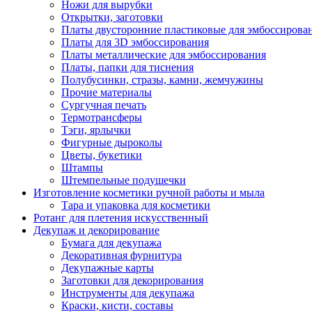
Ножи для вырубки
Открытки, заготовки
Платы двусторонние пластиковые для эмбоссирова
Платы для 3D эмбоссирования
Платы металлические для эмбоссирования
Платы, папки для тиснения
Полубусинки, стразы, камни, жемчужины
Прочие материалы
Сургучная печать
Термотрансферы
Тэги, ярлычки
Фигурные дыроколы
Цветы, букетики
Штампы
Штемпельные подушечки
Изготовление косметики ручной работы и мыла
Тара и упаковка для косметики
Ротанг для плетения искусственный
Декупаж и декорирование
Бумага для декупажа
Декоративная фурнитура
Декупажные карты
Заготовки для декорирования
Инструменты для декупажа
Краски, кисти, составы