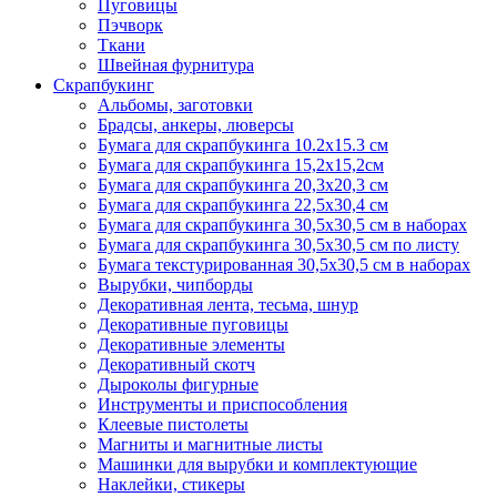
Пуговицы
Пэчворк
Ткани
Швейная фурнитура
Скрапбукинг
Альбомы, заготовки
Брадсы, анкеры, люверсы
Бумага для скрапбукинга 10.2х15.3 см
Бумага для скрапбукинга 15,2х15,2см
Бумага для скрапбукинга 20,3х20,3 см
Бумага для скрапбукинга 22,5х30,4 см
Бумага для скрапбукинга 30,5х30,5 см в наборах
Бумага для скрапбукинга 30,5х30,5 см по листу
Бумага текстурированная 30,5х30,5 см в наборах
Вырубки, чипборды
Декоративная лента, тесьма, шнур
Декоративные пуговицы
Декоративные элементы
Декоративный скотч
Дыроколы фигурные
Инструменты и приспособления
Клеевые пистолеты
Магниты и магнитные листы
Машинки для вырубки и комплектующие
Наклейки, стикеры