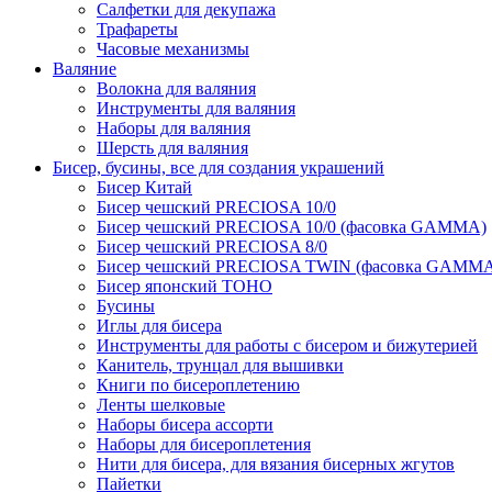
Салфетки для декупажа
Трафареты
Часовые механизмы
Валяние
Волокна для валяния
Инструменты для валяния
Наборы для валяния
Шерсть для валяния
Бисер, бусины, все для создания украшений
Бисер Китай
Бисер чешский PRECIOSA 10/0
Бисер чешский PRECIOSA 10/0 (фасовка GAMMA)
Бисер чешский PRECIOSA 8/0
Бисер чешский PRECIOSA TWIN (фасовка GAMM
Бисер японский TOHO
Бусины
Иглы для бисера
Инструменты для работы с бисером и бижутерией
Канитель, трунцал для вышивки
Книги по бисероплетению
Ленты шелковые
Наборы бисера ассорти
Наборы для бисероплетения
Нити для бисера, для вязания бисерных жгутов
Пайетки