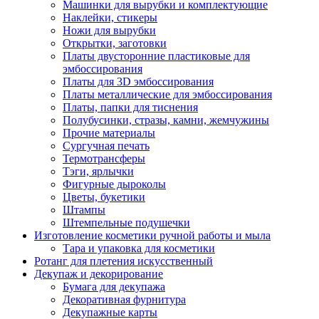
Машинки для вырубки и комплектующие
Наклейки, стикеры
Ножи для вырубки
Открытки, заготовки
Платы двусторонние пластиковые для
эмбоссирования
Платы для 3D эмбоссирования
Платы металлические для эмбоссирования
Платы, папки для тиснения
Полубусинки, стразы, камни, жемчужины
Прочие материалы
Сургучная печать
Термотрансферы
Тэги, ярлычки
Фигурные дыроколы
Цветы, букетики
Штампы
Штемпельные подушечки
Изготовление косметики ручной работы и мыла
Тара и упаковка для косметики
Ротанг для плетения искусственный
Декупаж и декорирование
Бумага для декупажа
Декоративная фурнитура
Декупажные карты