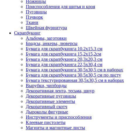
Ножницы
Приспособления для шитья и кроя
Пуговицы
Пэчворк
Ткани
Швейная фурнитура
Скрапбукинг
Альбомы, заготовки
Брадсы, анкеры, люверсы
Бумага для скрапбукинга 10.2х15.3 см
Бумага для скрапбукинга 15,2х15,2см
Бумага для скрапбукинга 20,3х20,3 см
Бумага для скрапбукинга 22,5х30,4 см
Бумага для скрапбукинга 30,5х30,5 см в наборах
Бумага для скрапбукинга 30,5х30,5 см по листу
Бумага текстурированная 30,5х30,5 см в наборах
Вырубки, чипборды
Декоративная лента, тесьма, шнур
Декоративные пуговицы
Декоративные элементы
Декоративный скотч
Дыроколы фигурные
Инструменты и приспособления
Клеевые пистолеты
Магниты и магнитные листы