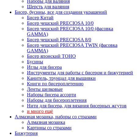
Наборы для валяния
Шерсть для валяния
Бисер, бусины, все для создания украшений
Бисер Китай
Бисер чешский PRECIOSA 10/0
Бисер чешский PRECIOSA 10/0 (фасовка
GAMMA)
Бисер чешский PRECIOSA 8/0
Бисер чешский PRECIOSA TWIN (фасовка
GAMMA)
Бисер японский TOHO
Бусины
Иглы для бисера
Инструменты для работы с бисером и бижутерией
Канитель, трунцал для вышивки
Книги по бисероплетению
Ленты шелковые
Наборы бисера ассорти
Наборы для бисероплетения
Нити для бисера, для вязания бисерных жгутов
и много ещё
Алмазная мозаика, наборы со стразами
Алмазная мозаика
Картины co стразами
Бижутерия