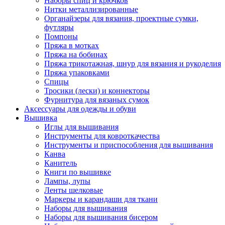
Наборы спиц и крючков
Нитки металлизированные
Органайзеры для вязания, проектные сумки,
футляры
Помпоны
Пряжа в мотках
Пряжа на бобинах
Пряжа трикотажная, шнур для вязания и рукоделия
Пряжа упаковками
Спицы
Тросики (лески) и коннекторы
Фурнитура для вязаных сумок
Аксессуары для одежды и обуви
Вышивка
Иглы для вышивания
Инструменты для ковроткачества
Инструменты и приспособления для вышивания
Канва
Канитель
Книги по вышивке
Лампы, лупы
Ленты шелковые
Маркеры и карандаши для ткани
Наборы для вышивания
Наборы для вышивания бисером