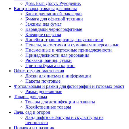
Дом. Быт. Досуг. Рукоделие.
Канцтовары, товары для школы
Блоки для записей, закладки
Бумага для офисной техники
Зажимы для бумаг
Карандаши чернографитные
Клеящие средства
Линейки, транспортиры, треугольники
Пеналы, косметички и сумочки универсальные
Письменные и чертежные принадлежности
Принадлежности для рисования
Рюкзаки, ранцы, сумки
Цветная бумага и картон
Офис, студия, мастерская
Доски для письма и информации
Пакеты почтовые
Фотоальбомы и рамки для фотографий и готовых работ
Рамки деревянные
Товары для дома
Товары для дезинфекции и защиты
Хозяйственные товары
Дача, сад и огород
Ландшафтные фигуры и скульптуры из
пенопласта
Подарки и праздник