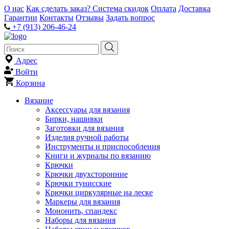
О нас
Как сделать заказ?
Система скидок
Оплата
Доставка
Гарантии
Контакты
Отзывы
Задать вопрос
+7 (913) 206-46-24
Адрес
Войти
Корзина
Вязание
Аксессуары для вязания
Бирки, нашивки
Заготовки для вязания
Изделия ручной работы
Инструменты и приспособления
Книги и журналы по вязанию
Крючки
Крючки двухсторонние
Крючки тунисские
Крючки циркулярные на леске
Маркеры для вязания
Мононить, спандекс
Наборы для вязания