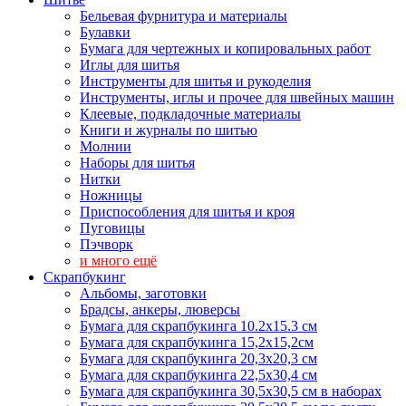
Бельевая фурнитура и материалы
Булавки
Бумага для чертежных и копировальных работ
Иглы для шитья
Инструменты для шитья и рукоделия
Инструменты, иглы и прочее для швейных машин
Клеевые, подкладочные материалы
Книги и журналы по шитью
Молнии
Наборы для шитья
Нитки
Ножницы
Приспособления для шитья и кроя
Пуговицы
Пэчворк
и много ещё
Скрапбукинг
Альбомы, заготовки
Брадсы, анкеры, люверсы
Бумага для скрапбукинга 10.2х15.3 см
Бумага для скрапбукинга 15,2х15,2см
Бумага для скрапбукинга 20,3х20,3 см
Бумага для скрапбукинга 22,5х30,4 см
Бумага для скрапбукинга 30,5х30,5 см в наборах