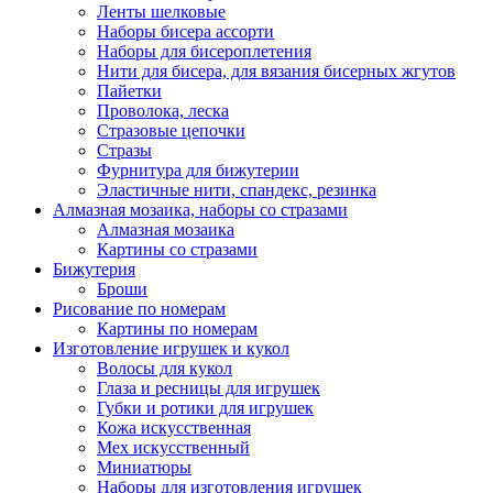
Ленты шелковые
Наборы бисера ассорти
Наборы для бисероплетения
Нити для бисера, для вязания бисерных жгутов
Пайетки
Проволока, леска
Стразовые цепочки
Стразы
Фурнитура для бижутерии
Эластичные нити, спандекс, резинка
Алмазная мозаика, наборы со стразами
Алмазная мозаика
Картины co стразами
Бижутерия
Броши
Рисование по номерам
Картины по номерам
Изготовление игрушек и кукол
Волосы для кукол
Глаза и ресницы для игрушек
Губки и ротики для игрушек
Кожа искусственная
Мех искусственный
Миниатюры
Наборы для изготовления игрушек