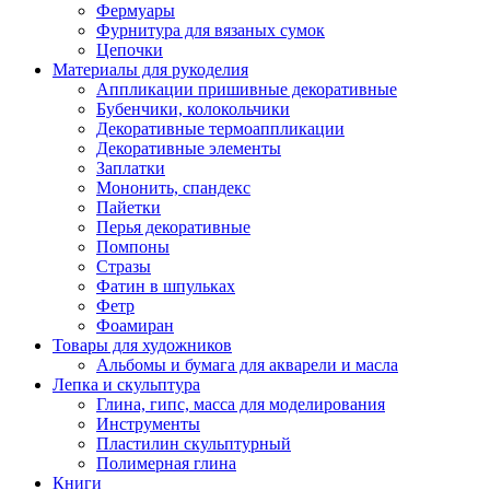
Фермуары
Фурнитура для вязаных сумок
Цепочки
Материалы для рукоделия
Аппликации пришивные декоративные
Бубенчики, колокольчики
Декоративные термоаппликации
Декоративные элементы
Заплатки
Мононить, спандекс
Пайетки
Перья декоративные
Помпоны
Стразы
Фатин в шпульках
Фетр
Фоамиран
Товары для художников
Альбомы и бумага для акварели и масла
Лепка и скульптура
Глина, гипс, масса для моделирования
Инструменты
Пластилин скульптурный
Полимерная глина
Книги