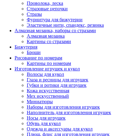
Проволока, леска
Стразовые цепочки
Стразы
Фурнитура для бижутерии
Эластичные нити, спандекс, резинка
Алмазная мозаика, наборы со стразами
Алмазная мозаика
Картины co стразами
Бижутерия
Броши
Рисование по номерам
Картины по номерам
Изготовление игрушек и кукол
Волосы для кукол
Глаза и ресницы для игрушек
Губки и ротики для игрушек
Кожа искусственная
Мех искусственный
Миниатюры
Наборы для изготовления игрушек
Наполнитель для изготовления игрушек
Носы для игрушек
Обувь для кукол
Одежда и аксессуары для кукол
Плюш, флис для изготовления игрушек