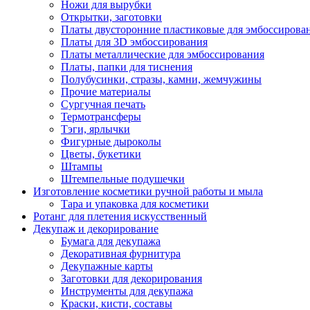
Ножи для вырубки
Открытки, заготовки
Платы двусторонние пластиковые для эмбоссирова
Платы для 3D эмбоссирования
Платы металлические для эмбоссирования
Платы, папки для тиснения
Полубусинки, стразы, камни, жемчужины
Прочие материалы
Сургучная печать
Термотрансферы
Тэги, ярлычки
Фигурные дыроколы
Цветы, букетики
Штампы
Штемпельные подушечки
Изготовление косметики ручной работы и мыла
Тара и упаковка для косметики
Ротанг для плетения искусственный
Декупаж и декорирование
Бумага для декупажа
Декоративная фурнитура
Декупажные карты
Заготовки для декорирования
Инструменты для декупажа
Краски, кисти, составы