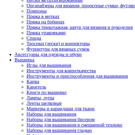
Нитки металлизированные
Органайзеры для вязания, проектные сумки, футля
Помпоны
Пряжа в мотках
Пряжа на бобинах
Пряжа трикотажная, шнур для вязания и рукоделия
Пряжа упаковками
Спицы
Тросики (лески) и коннекторы
Фурнитура для вязаных сумок
Аксессуары для одежды и обуви
Вышивка
Иглы для вышивания
Инструменты для ковроткачества
Инструменты и приспособления для вышивания
Канва
Канитель
Книги по вышивке
Лампы, лупы
Ленты шелковые
Маркеры и карандаши для ткани
Наборы для вышивания
Наборы для вышивания бисером
Наборы для вышивания в смешанной технике
Наборы для вышивания гладью