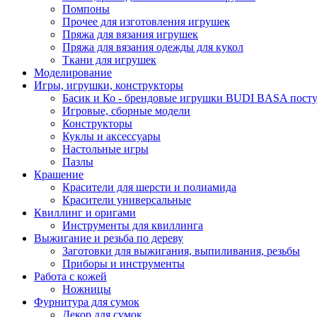
Помпоны
Прочее для изготовления игрушек
Пряжа для вязания игрушек
Пряжа для вязания одежды для кукол
Ткани для игрушек
Моделирование
Игры, игрушки, конструкторы
Басик и Ко - брендовые игрушки BUDI BASA поступ
Игровые, сборные модели
Конструкторы
Куклы и аксессуары
Настольные игры
Пазлы
Крашение
Красители для шерсти и полиамида
Красители универсальные
Квиллинг и оригами
Инструменты для квиллинга
Выжигание и резьба по дереву
Заготовки для выжигания, выпиливания, резьбы
Приборы и инструменты
Работа с кожей
Ножницы
Фурнитура для сумок
Декор для сумок