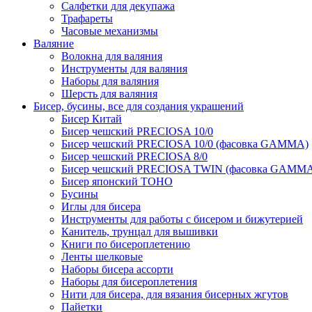
Салфетки для декупажа
Трафареты
Часовые механизмы
Валяние
Волокна для валяния
Инструменты для валяния
Наборы для валяния
Шерсть для валяния
Бисер, бусины, все для создания украшений
Бисер Китай
Бисер чешский PRECIOSA 10/0
Бисер чешский PRECIOSA 10/0 (фасовка GAMMA)
Бисер чешский PRECIOSA 8/0
Бисер чешский PRECIOSA TWIN (фасовка GAMM
Бисер японский TOHO
Бусины
Иглы для бисера
Инструменты для работы с бисером и бижутерией
Канитель, трунцал для вышивки
Книги по бисероплетению
Ленты шелковые
Наборы бисера ассорти
Наборы для бисероплетения
Нити для бисера, для вязания бисерных жгутов
Пайетки