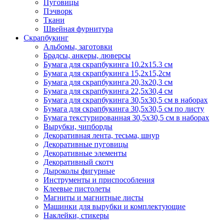
Пуговицы
Пэчворк
Ткани
Швейная фурнитура
Скрапбукинг
Альбомы, заготовки
Брадсы, анкеры, люверсы
Бумага для скрапбукинга 10.2х15.3 см
Бумага для скрапбукинга 15,2х15,2см
Бумага для скрапбукинга 20,3х20,3 см
Бумага для скрапбукинга 22,5х30,4 см
Бумага для скрапбукинга 30,5х30,5 см в наборах
Бумага для скрапбукинга 30,5х30,5 см по листу
Бумага текстурированная 30,5х30,5 см в наборах
Вырубки, чипборды
Декоративная лента, тесьма, шнур
Декоративные пуговицы
Декоративные элементы
Декоративный скотч
Дыроколы фигурные
Инструменты и приспособления
Клеевые пистолеты
Магниты и магнитные листы
Машинки для вырубки и комплектующие
Наклейки, стикеры