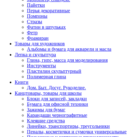
Пайетки
Перья декоративные
Помпоны
Стразы
Фатин в шпульках
Фетр
Фоамиран
Товары для художников
Альбомы и бумага для акварели и масла
Лепка и скульптура
Глина, гипс, масса для моделирования
Инструменты
Пластилин скульптурный
Полимерная глина
Книги
Дом. Быт. Досуг. Рукоделие.
Канцтовары, товары для школы
Блоки для записей, закладки
Бумага для офисной техники
Зажимы для бумаг
Карандаши чернографитные
Клеящие средства
Линейки, транспортиры, треугольники
Пеналы, косметички и сумочки универсальные