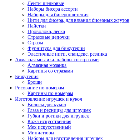
Ленты шелковые
Наборы бисера ассорти
Наборы для бисероплетения
Нити для бисера, для вязания бисерных жгутов
Пайетки
Проволока, леска
Стразовые цепочки
Стразы
Фурнитура для бижутерии
Эластичные нити, спандекс, резинка
Алмазная мозаика, наборы со стразами
Алмазная мозаика
Картины co стразами
Бижутерия
Броши
Рисование по номерам
Картины по номерам
Изготовление игрушек и кукол
Волосы для кукол
Глаза и ресницы для игрушек
Губки и ротики для игрушек
Кожа искусственная
Мех искусственный
Миниатюры
Наборы для изготовления игрушек