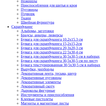
Ножницы
Приспособления для шитья и кроя
Пуговицы
Пэчворк
Ткани
Швейная фурнитура
Скрапбукинг
Альбомы, заготовки
Брадсы, анкеры, люверсы
Бумага для скрапбукинга 10.2х15.3 см
Бумага для скрапбукинга 15,2х15,2см
Бумага для скрапбукинга 20,3х20,3 см
Бумага для скрапбукинга 22,5х30,4 см
Бумага для скрапбукинга 30,5х30,5 см в наборах
Бумага для скрапбукинга 30,5х30,5 см по листу
Бумага текстурированная 30,5х30,5 см в наборах
Вырубки, чипборды
Декоративная лента, тесьма, шнур
Декоративные пуговицы
Декоративные элементы
Декоративный скотч
Дыроколы фигурные
Инструменты и приспособления
Клеевые пистолеты
Магниты и магнитные листы