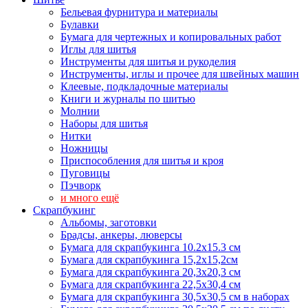
Бельевая фурнитура и материалы
Булавки
Бумага для чертежных и копировальных работ
Иглы для шитья
Инструменты для шитья и рукоделия
Инструменты, иглы и прочее для швейных машин
Клеевые, подкладочные материалы
Книги и журналы по шитью
Молнии
Наборы для шитья
Нитки
Ножницы
Приспособления для шитья и кроя
Пуговицы
Пэчворк
и много ещё
Скрапбукинг
Альбомы, заготовки
Брадсы, анкеры, люверсы
Бумага для скрапбукинга 10.2х15.3 см
Бумага для скрапбукинга 15,2х15,2см
Бумага для скрапбукинга 20,3х20,3 см
Бумага для скрапбукинга 22,5х30,4 см
Бумага для скрапбукинга 30,5х30,5 см в наборах