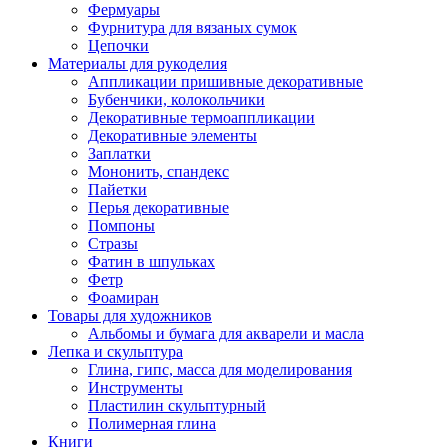
Фермуары
Фурнитура для вязаных сумок
Цепочки
Материалы для рукоделия
Аппликации пришивные декоративные
Бубенчики, колокольчики
Декоративные термоаппликации
Декоративные элементы
Заплатки
Мононить, спандекс
Пайетки
Перья декоративные
Помпоны
Стразы
Фатин в шпульках
Фетр
Фоамиран
Товары для художников
Альбомы и бумага для акварели и масла
Лепка и скульптура
Глина, гипс, масса для моделирования
Инструменты
Пластилин скульптурный
Полимерная глина
Книги