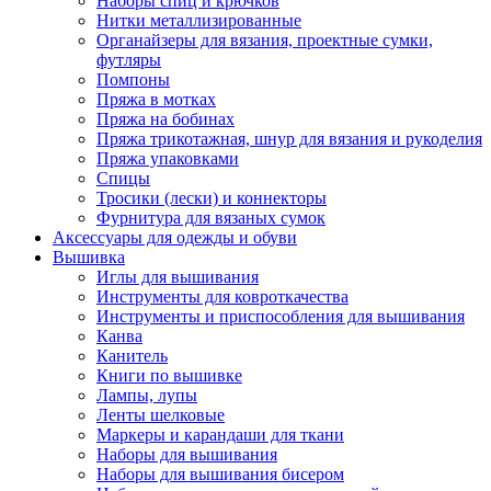
Наборы спиц и крючков
Нитки металлизированные
Органайзеры для вязания, проектные сумки,
футляры
Помпоны
Пряжа в мотках
Пряжа на бобинах
Пряжа трикотажная, шнур для вязания и рукоделия
Пряжа упаковками
Спицы
Тросики (лески) и коннекторы
Фурнитура для вязаных сумок
Аксессуары для одежды и обуви
Вышивка
Иглы для вышивания
Инструменты для ковроткачества
Инструменты и приспособления для вышивания
Канва
Канитель
Книги по вышивке
Лампы, лупы
Ленты шелковые
Маркеры и карандаши для ткани
Наборы для вышивания
Наборы для вышивания бисером