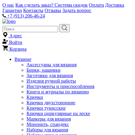
О нас
Как сделать заказ?
Система скидок
Оплата
Доставка
Гарантии
Контакты
Отзывы
Задать вопрос
+7 (913) 206-46-24
Адрес
Войти
Корзина
Вязание
Аксессуары для вязания
Бирки, нашивки
Заготовки для вязания
Изделия ручной работы
Инструменты и приспособления
Книги и журналы по вязанию
Крючки
Крючки двухсторонние
Крючки тунисские
Крючки циркулярные на леске
Маркеры для вязания
Мононить, спандекс
Наборы для вязания