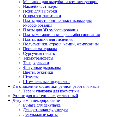
Машинки для вырубки и комплектующие
Наклейки, стикеры
Ножи для вырубки
Открытки, заготовки
Платы двусторонние пластиковые для
эмбоссирования
Платы для 3D эмбоссирования
Платы металлические для эмбоссирования
Платы, папки для тиснения
Полубусинки, стразы, камни, жемчужины
Прочие материалы
Сургучная печать
Термотрансферы
Тэги, ярлычки
Фигурные дыроколы
Цветы, букетики
Штампы
Штемпельные подушечки
Изготовление косметики ручной работы и мыла
Тара и упаковка для косметики
Ротанг для плетения искусственный
Декупаж и декорирование
Бумага для декупажа
Декоративная фурнитура
Декупажные карты