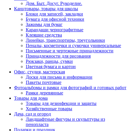
Дом. Быт. Досуг. Рукоделие.
Канцтовары, товары для школы
Блоки для записей, закладки
Бумага для офисной техники
Зажимы для бумаг
Карандаши чернографитные
Клеящие средства
Линейки, транспортиры, треугольники
Пеналы, косметички и сумочки универсальные
Письменные и чертежные принадлежности
Принадлежности для рисования
Рюкзаки, ранцы, сумки
Цветная бумага и картон
Офис, студия, мастерская
Доски для письма и информации
Пакеты почтовые
Фотоальбомы и рамки для фотографий и готовых работ
Рамки деревянные
Товары для дома
Товары для дезинфекции и защиты
Хозяйственные товары
Дача, сад и огород
Ландшафтные фигуры и скульптуры из
пенопласта
Подарки и праздник