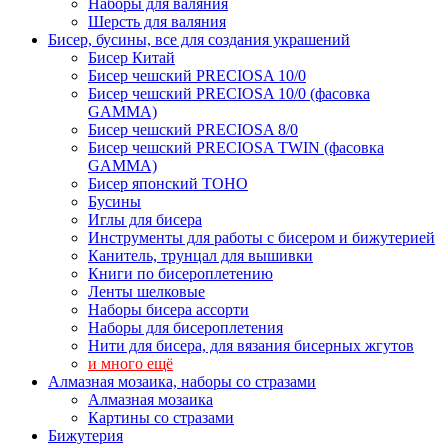
Наборы для валяния
Шерсть для валяния
Бисер, бусины, все для создания украшений
Бисер Китай
Бисер чешский PRECIOSA 10/0
Бисер чешский PRECIOSA 10/0 (фасовка
GAMMA)
Бисер чешский PRECIOSA 8/0
Бисер чешский PRECIOSA TWIN (фасовка
GAMMA)
Бисер японский TOHO
Бусины
Иглы для бисера
Инструменты для работы с бисером и бижутерией
Канитель, трунцал для вышивки
Книги по бисероплетению
Ленты шелковые
Наборы бисера ассорти
Наборы для бисероплетения
Нити для бисера, для вязания бисерных жгутов
и много ещё
Алмазная мозаика, наборы со стразами
Алмазная мозаика
Картины co стразами
Бижутерия