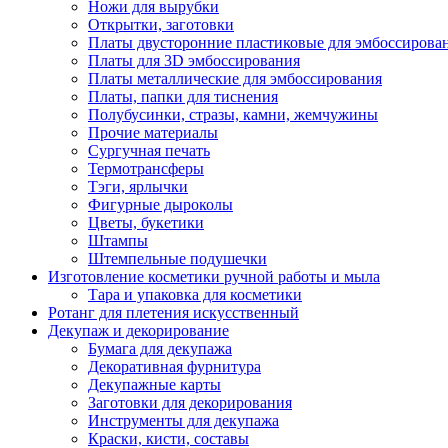
Ножи для вырубки
Открытки, заготовки
Платы двусторонние пластиковые для эмбоссирова
Платы для 3D эмбоссирования
Платы металлические для эмбоссирования
Платы, папки для тиснения
Полубусинки, стразы, камни, жемчужины
Прочие материалы
Сургучная печать
Термотрансферы
Тэги, ярлычки
Фигурные дыроколы
Цветы, букетики
Штампы
Штемпельные подушечки
Изготовление косметики ручной работы и мыла
Тара и упаковка для косметики
Ротанг для плетения искусственный
Декупаж и декорирование
Бумага для декупажа
Декоративная фурнитура
Декупажные карты
Заготовки для декорирования
Инструменты для декупажа
Краски, кисти, составы