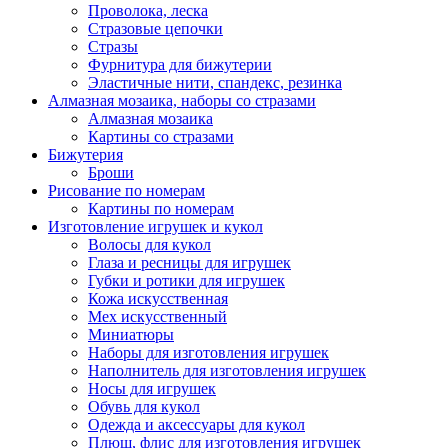
Проволока, леска
Стразовые цепочки
Стразы
Фурнитура для бижутерии
Эластичные нити, спандекс, резинка
Алмазная мозаика, наборы со стразами
Алмазная мозаика
Картины co стразами
Бижутерия
Броши
Рисование по номерам
Картины по номерам
Изготовление игрушек и кукол
Волосы для кукол
Глаза и ресницы для игрушек
Губки и ротики для игрушек
Кожа искусственная
Мех искусственный
Миниатюры
Наборы для изготовления игрушек
Наполнитель для изготовления игрушек
Носы для игрушек
Обувь для кукол
Одежда и аксессуары для кукол
Плюш, флис для изготовления игрушек