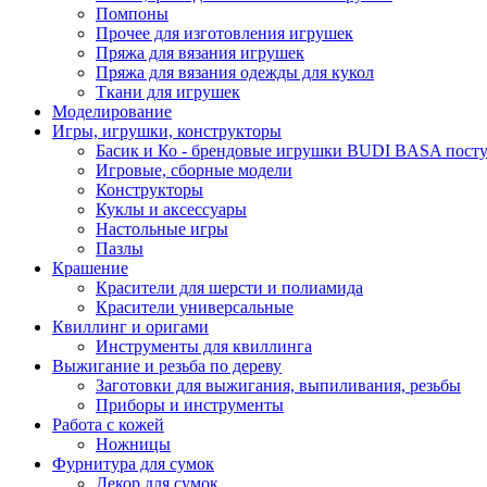
Помпоны
Прочее для изготовления игрушек
Пряжа для вязания игрушек
Пряжа для вязания одежды для кукол
Ткани для игрушек
Моделирование
Игры, игрушки, конструкторы
Басик и Ко - брендовые игрушки BUDI BASA поступ
Игровые, сборные модели
Конструкторы
Куклы и аксессуары
Настольные игры
Пазлы
Крашение
Красители для шерсти и полиамида
Красители универсальные
Квиллинг и оригами
Инструменты для квиллинга
Выжигание и резьба по дереву
Заготовки для выжигания, выпиливания, резьбы
Приборы и инструменты
Работа с кожей
Ножницы
Фурнитура для сумок
Декор для сумок