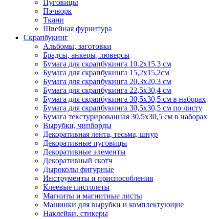
Пуговицы
Пэчворк
Ткани
Швейная фурнитура
Скрапбукинг
Альбомы, заготовки
Брадсы, анкеры, люверсы
Бумага для скрапбукинга 10.2х15.3 см
Бумага для скрапбукинга 15,2х15,2см
Бумага для скрапбукинга 20,3х20,3 см
Бумага для скрапбукинга 22,5х30,4 см
Бумага для скрапбукинга 30,5х30,5 см в наборах
Бумага для скрапбукинга 30,5х30,5 см по листу
Бумага текстурированная 30,5х30,5 см в наборах
Вырубки, чипборды
Декоративная лента, тесьма, шнур
Декоративные пуговицы
Декоративные элементы
Декоративный скотч
Дыроколы фигурные
Инструменты и приспособления
Клеевые пистолеты
Магниты и магнитные листы
Машинки для вырубки и комплектующие
Наклейки, стикеры