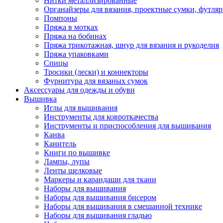
Нитки металлизированные
Органайзеры для вязания, проектные сумки, футля
Помпоны
Пряжа в мотках
Пряжа на бобинах
Пряжа трикотажная, шнур для вязания и рукоделия
Пряжа упаковками
Спицы
Тросики (лески) и коннекторы
Фурнитура для вязаных сумок
Аксессуары для одежды и обуви
Вышивка
Иглы для вышивания
Инструменты для ковроткачества
Инструменты и приспособления для вышивания
Канва
Канитель
Книги по вышивке
Лампы, лупы
Ленты шелковые
Маркеры и карандаши для ткани
Наборы для вышивания
Наборы для вышивания бисером
Наборы для вышивания в смешанной технике
Наборы для вышивания гладью