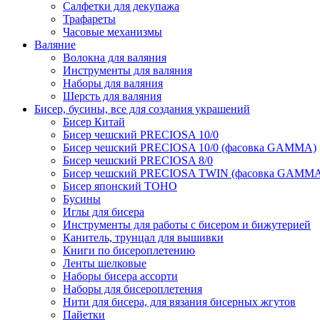
Салфетки для декупажа
Трафареты
Часовые механизмы
Валяние
Волокна для валяния
Инструменты для валяния
Наборы для валяния
Шерсть для валяния
Бисер, бусины, все для создания украшений
Бисер Китай
Бисер чешский PRECIOSA 10/0
Бисер чешский PRECIOSA 10/0 (фасовка GAMMA)
Бисер чешский PRECIOSA 8/0
Бисер чешский PRECIOSA TWIN (фасовка GAMM
Бисер японский TOHO
Бусины
Иглы для бисера
Инструменты для работы с бисером и бижутерией
Канитель, трунцал для вышивки
Книги по бисероплетению
Ленты шелковые
Наборы бисера ассорти
Наборы для бисероплетения
Нити для бисера, для вязания бисерных жгутов
Пайетки