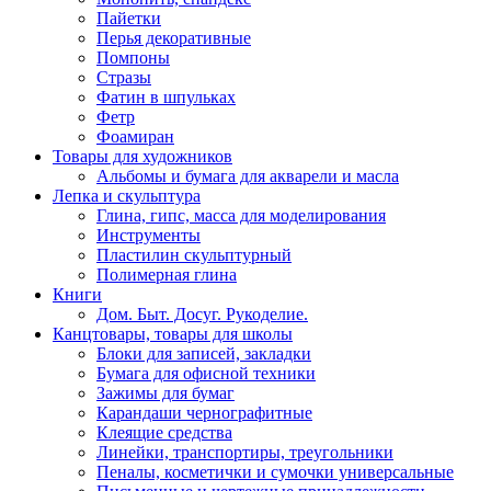
Пайетки
Перья декоративные
Помпоны
Стразы
Фатин в шпульках
Фетр
Фоамиран
Товары для художников
Альбомы и бумага для акварели и масла
Лепка и скульптура
Глина, гипс, масса для моделирования
Инструменты
Пластилин скульптурный
Полимерная глина
Книги
Дом. Быт. Досуг. Рукоделие.
Канцтовары, товары для школы
Блоки для записей, закладки
Бумага для офисной техники
Зажимы для бумаг
Карандаши чернографитные
Клеящие средства
Линейки, транспортиры, треугольники
Пеналы, косметички и сумочки универсальные