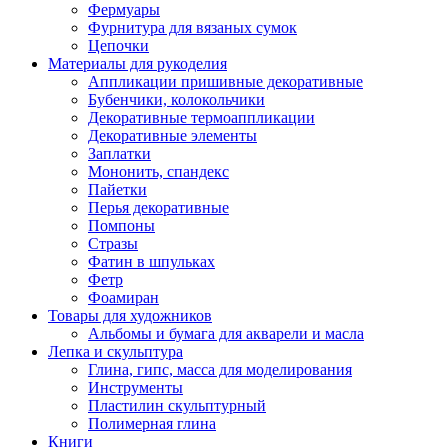
Фермуары
Фурнитура для вязаных сумок
Цепочки
Материалы для рукоделия
Аппликации пришивные декоративные
Бубенчики, колокольчики
Декоративные термоаппликации
Декоративные элементы
Заплатки
Мононить, спандекс
Пайетки
Перья декоративные
Помпоны
Стразы
Фатин в шпульках
Фетр
Фоамиран
Товары для художников
Альбомы и бумага для акварели и масла
Лепка и скульптура
Глина, гипс, масса для моделирования
Инструменты
Пластилин скульптурный
Полимерная глина
Книги