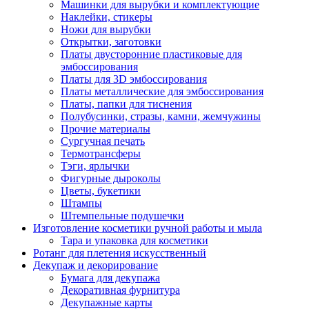
Машинки для вырубки и комплектующие
Наклейки, стикеры
Ножи для вырубки
Открытки, заготовки
Платы двусторонние пластиковые для
эмбоссирования
Платы для 3D эмбоссирования
Платы металлические для эмбоссирования
Платы, папки для тиснения
Полубусинки, стразы, камни, жемчужины
Прочие материалы
Сургучная печать
Термотрансферы
Тэги, ярлычки
Фигурные дыроколы
Цветы, букетики
Штампы
Штемпельные подушечки
Изготовление косметики ручной работы и мыла
Тара и упаковка для косметики
Ротанг для плетения искусственный
Декупаж и декорирование
Бумага для декупажа
Декоративная фурнитура
Декупажные карты