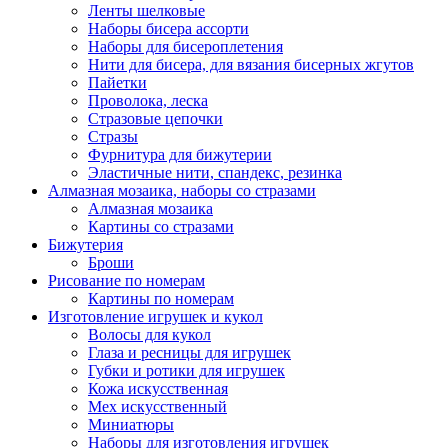
Ленты шелковые
Наборы бисера ассорти
Наборы для бисероплетения
Нити для бисера, для вязания бисерных жгутов
Пайетки
Проволока, леска
Стразовые цепочки
Стразы
Фурнитура для бижутерии
Эластичные нити, спандекс, резинка
Алмазная мозаика, наборы со стразами
Алмазная мозаика
Картины co стразами
Бижутерия
Броши
Рисование по номерам
Картины по номерам
Изготовление игрушек и кукол
Волосы для кукол
Глаза и ресницы для игрушек
Губки и ротики для игрушек
Кожа искусственная
Мех искусственный
Миниатюры
Наборы для изготовления игрушек