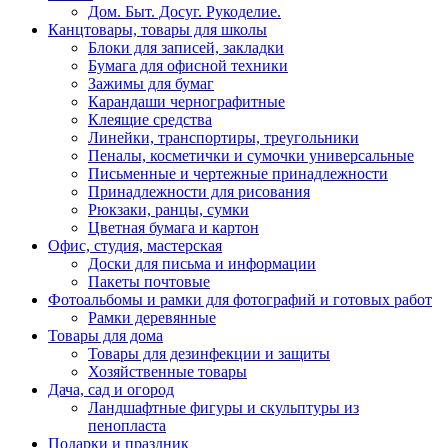
Дом. Быт. Досуг. Рукоделие.
Канцтовары, товары для школы
Блоки для записей, закладки
Бумага для офисной техники
Зажимы для бумаг
Карандаши чернографитные
Клеящие средства
Линейки, транспортиры, треугольники
Пеналы, косметички и сумочки универсальные
Письменные и чертежные принадлежности
Принадлежности для рисования
Рюкзаки, ранцы, сумки
Цветная бумага и картон
Офис, студия, мастерская
Доски для письма и информации
Пакеты почтовые
Фотоальбомы и рамки для фотографий и готовых работ
Рамки деревянные
Товары для дома
Товары для дезинфекции и защиты
Хозяйственные товары
Дача, сад и огород
Ландшафтные фигуры и скульптуры из
пенопласта
Подарки и праздник