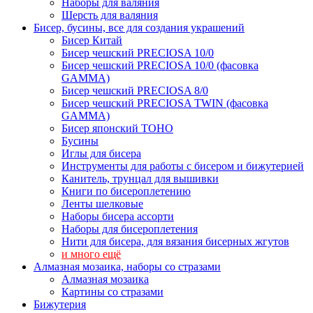
Наборы для валяния
Шерсть для валяния
Бисер, бусины, все для создания украшений
Бисер Китай
Бисер чешский PRECIOSA 10/0
Бисер чешский PRECIOSA 10/0 (фасовка
GAMMA)
Бисер чешский PRECIOSA 8/0
Бисер чешский PRECIOSA TWIN (фасовка
GAMMA)
Бисер японский TOHO
Бусины
Иглы для бисера
Инструменты для работы с бисером и бижутерией
Канитель, трунцал для вышивки
Книги по бисероплетению
Ленты шелковые
Наборы бисера ассорти
Наборы для бисероплетения
Нити для бисера, для вязания бисерных жгутов
и много ещё
Алмазная мозаика, наборы со стразами
Алмазная мозаика
Картины co стразами
Бижутерия