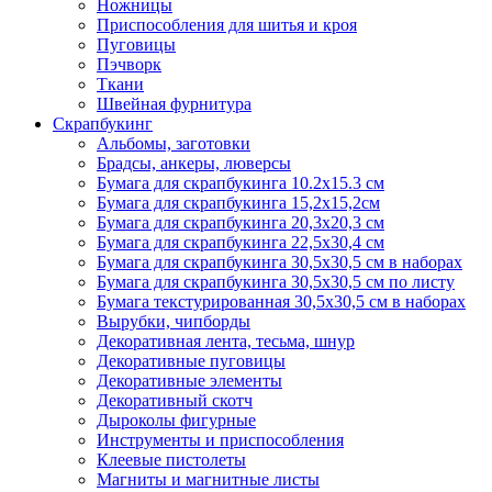
Ножницы
Приспособления для шитья и кроя
Пуговицы
Пэчворк
Ткани
Швейная фурнитура
Скрапбукинг
Альбомы, заготовки
Брадсы, анкеры, люверсы
Бумага для скрапбукинга 10.2х15.3 см
Бумага для скрапбукинга 15,2х15,2см
Бумага для скрапбукинга 20,3х20,3 см
Бумага для скрапбукинга 22,5х30,4 см
Бумага для скрапбукинга 30,5х30,5 см в наборах
Бумага для скрапбукинга 30,5х30,5 см по листу
Бумага текстурированная 30,5х30,5 см в наборах
Вырубки, чипборды
Декоративная лента, тесьма, шнур
Декоративные пуговицы
Декоративные элементы
Декоративный скотч
Дыроколы фигурные
Инструменты и приспособления
Клеевые пистолеты
Магниты и магнитные листы