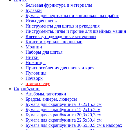
Бельевая фурнитура и материалы
Булавки
Бумага для чертежных и копировальных работ
Иглы для шитья
Инструменты для шитья и рукоделия
Инструменты, иглы и прочее для швейных машин
Клеевые, подкладочные материалы
Книги и журналы по шитью
Молнии
Наборы для шитья
Нитки
Ножницы
Приспособления для шитья и кроя
Пуговицы
Пэчворк
и много ещё
Скрапбукинг
Альбомы, заготовки
Брадсы, анкеры, люверсы
Бумага для скрапбукинга 10.2х15.3 см
Бумага для скрапбукинга 15,2х15,2см
Бумага для скрапбукинга 20,3х20,3 см
Бумага для скрапбукинга 22,5х30,4 см
Бумага для скрапбукинга 30,5х30,5 см в наборах