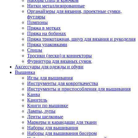
Наборы спиц и крючков
Нитки металлизированные
Органайзеры для вязания, проектные сумки,
футляры
Помпоны
Пряжа в мотках
Пряжа на бобинах
Пряжа трикотажная, шнур для вязания и рукоделия
Пряжа упаковками
Спицы
Тросики (лески) и коннекторы
Фурнитура для вязаных сумок
Аксессуары для одежды и обуви
Вышивка
Иглы для вышивания
Инструменты для ковроткачества
Инструменты и приспособления для вышивания
Канва
Канитель
Книги по вышивке
Лампы, лупы
Ленты шелковые
Маркеры и карандаши для ткани
Наборы для вышивания
Наборы для вышивания бисером