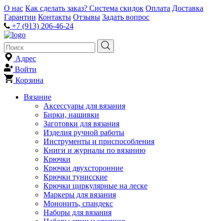
О нас
Как сделать заказ?
Система скидок
Оплата
Доставка
Гарантии
Контакты
Отзывы
Задать вопрос
+7 (913) 206-46-24
Адрес
Войти
Корзина
Вязание
Аксессуары для вязания
Бирки, нашивки
Заготовки для вязания
Изделия ручной работы
Инструменты и приспособления
Книги и журналы по вязанию
Крючки
Крючки двухсторонние
Крючки тунисские
Крючки циркулярные на леске
Маркеры для вязания
Мононить, спандекс
Наборы для вязания