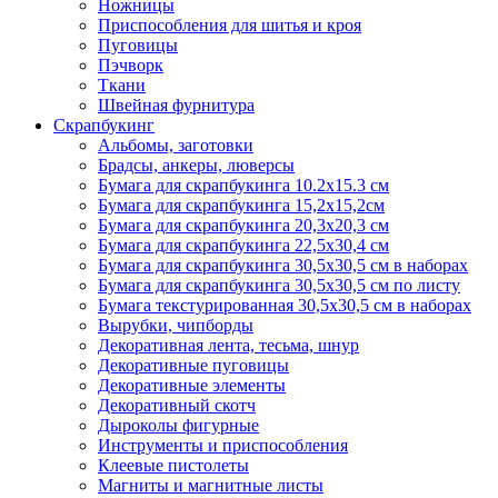
Ножницы
Приспособления для шитья и кроя
Пуговицы
Пэчворк
Ткани
Швейная фурнитура
Скрапбукинг
Альбомы, заготовки
Брадсы, анкеры, люверсы
Бумага для скрапбукинга 10.2х15.3 см
Бумага для скрапбукинга 15,2х15,2см
Бумага для скрапбукинга 20,3х20,3 см
Бумага для скрапбукинга 22,5х30,4 см
Бумага для скрапбукинга 30,5х30,5 см в наборах
Бумага для скрапбукинга 30,5х30,5 см по листу
Бумага текстурированная 30,5х30,5 см в наборах
Вырубки, чипборды
Декоративная лента, тесьма, шнур
Декоративные пуговицы
Декоративные элементы
Декоративный скотч
Дыроколы фигурные
Инструменты и приспособления
Клеевые пистолеты
Магниты и магнитные листы