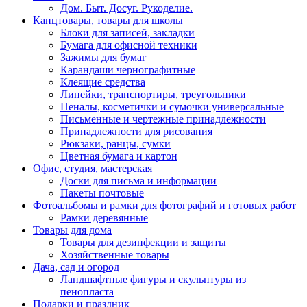
Дом. Быт. Досуг. Рукоделие.
Канцтовары, товары для школы
Блоки для записей, закладки
Бумага для офисной техники
Зажимы для бумаг
Карандаши чернографитные
Клеящие средства
Линейки, транспортиры, треугольники
Пеналы, косметички и сумочки универсальные
Письменные и чертежные принадлежности
Принадлежности для рисования
Рюкзаки, ранцы, сумки
Цветная бумага и картон
Офис, студия, мастерская
Доски для письма и информации
Пакеты почтовые
Фотоальбомы и рамки для фотографий и готовых работ
Рамки деревянные
Товары для дома
Товары для дезинфекции и защиты
Хозяйственные товары
Дача, сад и огород
Ландшафтные фигуры и скульптуры из
пенопласта
Подарки и праздник