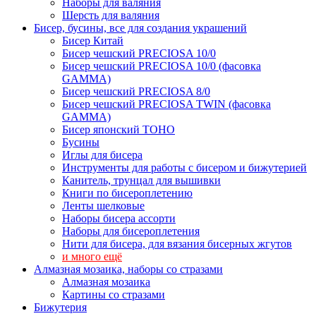
Наборы для валяния
Шерсть для валяния
Бисер, бусины, все для создания украшений
Бисер Китай
Бисер чешский PRECIOSA 10/0
Бисер чешский PRECIOSA 10/0 (фасовка
GAMMA)
Бисер чешский PRECIOSA 8/0
Бисер чешский PRECIOSA TWIN (фасовка
GAMMA)
Бисер японский TOHO
Бусины
Иглы для бисера
Инструменты для работы с бисером и бижутерией
Канитель, трунцал для вышивки
Книги по бисероплетению
Ленты шелковые
Наборы бисера ассорти
Наборы для бисероплетения
Нити для бисера, для вязания бисерных жгутов
и много ещё
Алмазная мозаика, наборы со стразами
Алмазная мозаика
Картины co стразами
Бижутерия