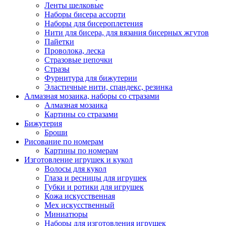
Ленты шелковые
Наборы бисера ассорти
Наборы для бисероплетения
Нити для бисера, для вязания бисерных жгутов
Пайетки
Проволока, леска
Стразовые цепочки
Стразы
Фурнитура для бижутерии
Эластичные нити, спандекс, резинка
Алмазная мозаика, наборы со стразами
Алмазная мозаика
Картины co стразами
Бижутерия
Броши
Рисование по номерам
Картины по номерам
Изготовление игрушек и кукол
Волосы для кукол
Глаза и ресницы для игрушек
Губки и ротики для игрушек
Кожа искусственная
Мех искусственный
Миниатюры
Наборы для изготовления игрушек