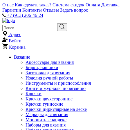
О нас
Как сделать заказ?
Система скидок
Оплата
Доставка
Гарантии
Контакты
Отзывы
Задать вопрос
+7 (913) 206-46-24
Адрес
Войти
Корзина
Вязание
Аксессуары для вязания
Бирки, нашивки
Заготовки для вязания
Изделия ручной работы
Инструменты и приспособления
Книги и журналы по вязанию
Крючки
Крючки двухсторонние
Крючки тунисские
Крючки циркулярные на леске
Маркеры для вязания
Мононить, спандекс
Наборы для вязания