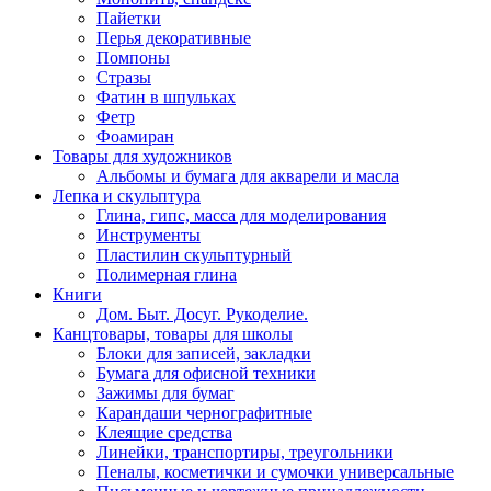
Пайетки
Перья декоративные
Помпоны
Стразы
Фатин в шпульках
Фетр
Фоамиран
Товары для художников
Альбомы и бумага для акварели и масла
Лепка и скульптура
Глина, гипс, масса для моделирования
Инструменты
Пластилин скульптурный
Полимерная глина
Книги
Дом. Быт. Досуг. Рукоделие.
Канцтовары, товары для школы
Блоки для записей, закладки
Бумага для офисной техники
Зажимы для бумаг
Карандаши чернографитные
Клеящие средства
Линейки, транспортиры, треугольники
Пеналы, косметички и сумочки универсальные