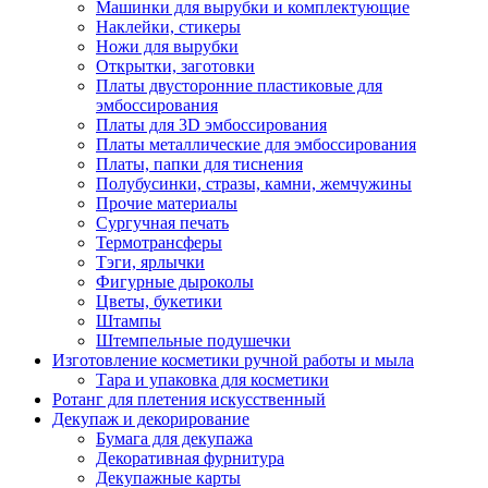
Машинки для вырубки и комплектующие
Наклейки, стикеры
Ножи для вырубки
Открытки, заготовки
Платы двусторонние пластиковые для
эмбоссирования
Платы для 3D эмбоссирования
Платы металлические для эмбоссирования
Платы, папки для тиснения
Полубусинки, стразы, камни, жемчужины
Прочие материалы
Сургучная печать
Термотрансферы
Тэги, ярлычки
Фигурные дыроколы
Цветы, букетики
Штампы
Штемпельные подушечки
Изготовление косметики ручной работы и мыла
Тара и упаковка для косметики
Ротанг для плетения искусственный
Декупаж и декорирование
Бумага для декупажа
Декоративная фурнитура
Декупажные карты