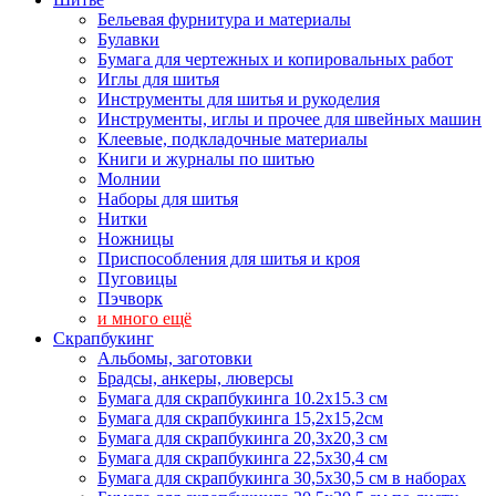
Бельевая фурнитура и материалы
Булавки
Бумага для чертежных и копировальных работ
Иглы для шитья
Инструменты для шитья и рукоделия
Инструменты, иглы и прочее для швейных машин
Клеевые, подкладочные материалы
Книги и журналы по шитью
Молнии
Наборы для шитья
Нитки
Ножницы
Приспособления для шитья и кроя
Пуговицы
Пэчворк
и много ещё
Скрапбукинг
Альбомы, заготовки
Брадсы, анкеры, люверсы
Бумага для скрапбукинга 10.2х15.3 см
Бумага для скрапбукинга 15,2х15,2см
Бумага для скрапбукинга 20,3х20,3 см
Бумага для скрапбукинга 22,5х30,4 см
Бумага для скрапбукинга 30,5х30,5 см в наборах