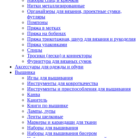
Наборы спиц и крючков
Нитки металлизированные
Органайзеры для вязания, проектные сумки,
футляры
Помпоны
Пряжа в мотках
Пряжа на бобинах
Пряжа трикотажная, шнур для вязания и рукоделия
Пряжа упаковками
Спицы
Тросики (лески) и коннекторы
Фурнитура для вязаных сумок
Аксессуары для одежды и обуви
Вышивка
Иглы для вышивания
Инструменты для ковроткачества
Инструменты и приспособления для вышивания
Канва
Канитель
Книги по вышивке
Лампы, лупы
Ленты шелковые
Маркеры и карандаши для ткани
Наборы для вышивания
Наборы для вышивания бисером