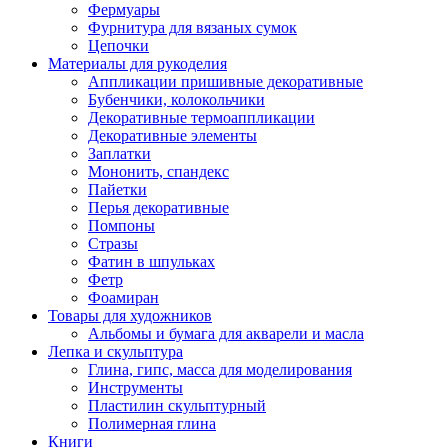
Фермуары
Фурнитура для вязаных сумок
Цепочки
Материалы для рукоделия
Аппликации пришивные декоративные
Бубенчики, колокольчики
Декоративные термоаппликации
Декоративные элементы
Заплатки
Мононить, спандекс
Пайетки
Перья декоративные
Помпоны
Стразы
Фатин в шпульках
Фетр
Фоамиран
Товары для художников
Альбомы и бумага для акварели и масла
Лепка и скульптура
Глина, гипс, масса для моделирования
Инструменты
Пластилин скульптурный
Полимерная глина
Книги