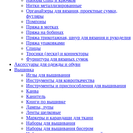
Наборы спиц и крючков
Нитки металлизированные
Органайзеры для вязания, проектные сумки,
футляры
Помпоны
Пряжа в мотках
Пряжа на бобинах
Пряжа трикотажная, шнур для вязания и рукоделия
Пряжа упаковками
Спицы
Тросики (лески) и коннекторы
Фурнитура для вязаных сумок
Аксессуары для одежды и обуви
Вышивка
Иглы для вышивания
Инструменты для ковроткачества
Инструменты и приспособления для вышивания
Канва
Канитель
Книги по вышивке
Лампы, лупы
Ленты шелковые
Маркеры и карандаши для ткани
Наборы для вышивания
Наборы для вышивания бисером