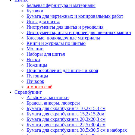
Бельевая фурнитура и материалы
Булавки
Бумага для чертежных и копировальных работ
Иглы для шитья
Инструменты для шитья и рукоделия
Инструменты, иглы и прочее для швейных машин
Клеевые, подкладочные материалы
Книги и журналы по шитью
Молнии
Наборы для шитья
Нитки
Ножницы
Приспособления для шитья и кроя
Пуговицы
Пэчворк
и много ещё
Скрапбукинг
Альбомы, заготовки
Брадсы, анкеры, люверсы
Бумага для скрапбукинга 10.2х15.3 см
Бумага для скрапбукинга 15,2х15,2см
Бумага для скрапбукинга 20,3х20,3 см
Бумага для скрапбукинга 22,5х30,4 см
Бумага для скрапбукинга 30,5х30,5 см в наборах