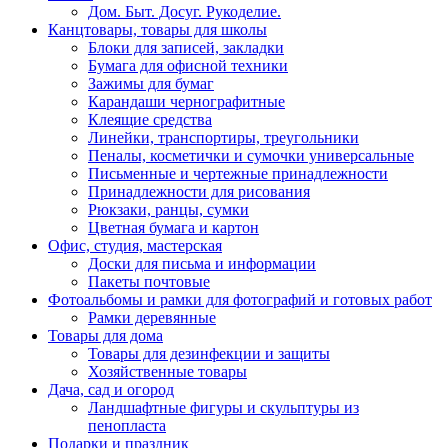
Дом. Быт. Досуг. Рукоделие.
Канцтовары, товары для школы
Блоки для записей, закладки
Бумага для офисной техники
Зажимы для бумаг
Карандаши чернографитные
Клеящие средства
Линейки, транспортиры, треугольники
Пеналы, косметички и сумочки универсальные
Письменные и чертежные принадлежности
Принадлежности для рисования
Рюкзаки, ранцы, сумки
Цветная бумага и картон
Офис, студия, мастерская
Доски для письма и информации
Пакеты почтовые
Фотоальбомы и рамки для фотографий и готовых работ
Рамки деревянные
Товары для дома
Товары для дезинфекции и защиты
Хозяйственные товары
Дача, сад и огород
Ландшафтные фигуры и скульптуры из
пенопласта
Подарки и праздник