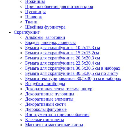
Ножницы
Приспособления для шитья и кроя
Пуговицы
Пэчворк
Ткани
Швейная фурнитура
Скрапбукинг
Альбомы, заготовки
Брадсы, анкеры, люверсы
Бумага для скрапбукинга 10.2х15.3 см
Бумага для скрапбукинга 15,2х15,2см
Бумага для скрапбукинга 20,3х20,3 см
Бумага для скрапбукинга 22,5х30,4 см
Бумага для скрапбукинга 30,5х30,5 см в наборах
Бумага для скрапбукинга 30,5х30,5 см по листу
Бумага текстурированная 30,5х30,5 см в наборах
Вырубки, чипборды
Декоративная лента, тесьма, шнур
Декоративные пуговицы
Декоративные элементы
Декоративный скотч
Дыроколы фигурные
Инструменты и приспособления
Клеевые пистолеты
Магниты и магнитные листы