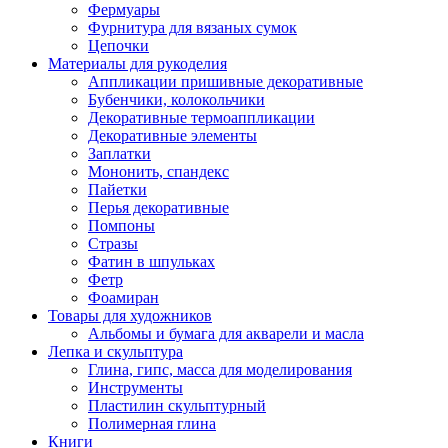
Фермуары
Фурнитура для вязаных сумок
Цепочки
Материалы для рукоделия
Аппликации пришивные декоративные
Бубенчики, колокольчики
Декоративные термоаппликации
Декоративные элементы
Заплатки
Мононить, спандекс
Пайетки
Перья декоративные
Помпоны
Стразы
Фатин в шпульках
Фетр
Фоамиран
Товары для художников
Альбомы и бумага для акварели и масла
Лепка и скульптура
Глина, гипс, масса для моделирования
Инструменты
Пластилин скульптурный
Полимерная глина
Книги