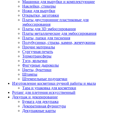
Машинки для вырубки и комплектующие
Наклейки, стикеры
Ножи для вырубки
Открытки, заготовки
Платы двусторонние пластиковые для
эмбоссирования
Платы для 3D эмбоссирования
Платы металлические для эмбоссирования
Платы, папки для тиснения
Полубусинки, стразы, камни, жемчужины
Прочие материалы
Сургучная печать
Термотрансферы
Тэги, ярлычки
Фигурные дыроколы
Цветы, букетики
Штампы
Штемпельные подушечки
Изготовление косметики ручной работы и мыла
Тара и упаковка для косметики
Ротанг для плетения искусственный
Декупаж и декорирование
Бумага для декупажа
Декоративная фурнитура
Декупажные карты