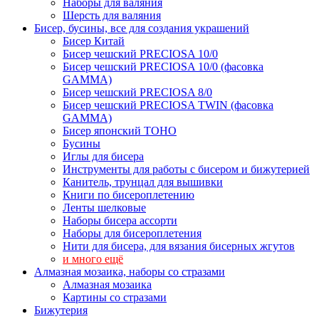
Наборы для валяния
Шерсть для валяния
Бисер, бусины, все для создания украшений
Бисер Китай
Бисер чешский PRECIOSA 10/0
Бисер чешский PRECIOSA 10/0 (фасовка
GAMMA)
Бисер чешский PRECIOSA 8/0
Бисер чешский PRECIOSA TWIN (фасовка
GAMMA)
Бисер японский TOHO
Бусины
Иглы для бисера
Инструменты для работы с бисером и бижутерией
Канитель, трунцал для вышивки
Книги по бисероплетению
Ленты шелковые
Наборы бисера ассорти
Наборы для бисероплетения
Нити для бисера, для вязания бисерных жгутов
и много ещё
Алмазная мозаика, наборы со стразами
Алмазная мозаика
Картины co стразами
Бижутерия