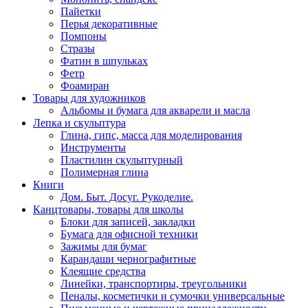
Пайетки
Перья декоративные
Помпоны
Стразы
Фатин в шпульках
Фетр
Фоамиран
Товары для художников
Альбомы и бумага для акварели и масла
Лепка и скульптура
Глина, гипс, масса для моделирования
Инструменты
Пластилин скульптурный
Полимерная глина
Книги
Дом. Быт. Досуг. Рукоделие.
Канцтовары, товары для школы
Блоки для записей, закладки
Бумага для офисной техники
Зажимы для бумаг
Карандаши чернографитные
Клеящие средства
Линейки, транспортиры, треугольники
Пеналы, косметички и сумочки универсальные