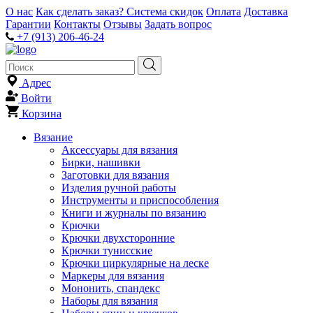
О нас
Как сделать заказ?
Система скидок
Оплата
Доставка
Гарантии
Контакты
Отзывы
Задать вопрос
+7 (913) 206-46-24
Адрес
Войти
Корзина
Вязание
Аксессуары для вязания
Бирки, нашивки
Заготовки для вязания
Изделия ручной работы
Инструменты и приспособления
Книги и журналы по вязанию
Крючки
Крючки двухсторонние
Крючки тунисские
Крючки циркулярные на леске
Маркеры для вязания
Мононить, спандекс
Наборы для вязания