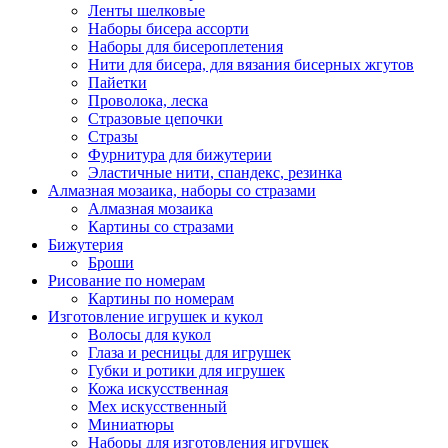
Ленты шелковые
Наборы бисера ассорти
Наборы для бисероплетения
Нити для бисера, для вязания бисерных жгутов
Пайетки
Проволока, леска
Стразовые цепочки
Стразы
Фурнитура для бижутерии
Эластичные нити, спандекс, резинка
Алмазная мозаика, наборы со стразами
Алмазная мозаика
Картины co стразами
Бижутерия
Броши
Рисование по номерам
Картины по номерам
Изготовление игрушек и кукол
Волосы для кукол
Глаза и ресницы для игрушек
Губки и ротики для игрушек
Кожа искусственная
Мех искусственный
Миниатюры
Наборы для изготовления игрушек